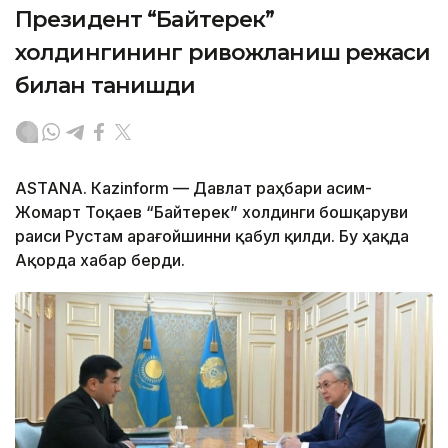
Президент “Байтерек”
холдингининг ривожланиш режаси
билан танишди
ASTANА. Каzinform — Давлат раҳбари Қасим-
Жомарт Тоқаев “Байтерек” холдинги бошқаруви
раиси Рустам Қарағойшинни қабул қилди. Бу ҳақда
Ақорда хабар берди.