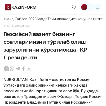
KAZINFORM
ЎЗ
Сайлов-2026
Ақорда
Тайинлов
Ҳодиса
Қонун ва интизо
Тренд:
19:55, 19 Август 2022
Геосиёсий вазият бизнинг
соатларимизни тўғрилаб олиш
зарурлигини кўрсатмоқда - ҚР
Президенти
NUR-SULTAN. Kazinform – Қозоғистон ва Россия
ўртасидаги ҳамкорликнинг келажаги ҳақида
пессимистик башорат қилишга асос йўқ. Бу ҳақда
Қозоғистон Президенти Қасим-Жомарт Тоқаев Россия
Президенти Владимир Путин билан Россиянинг