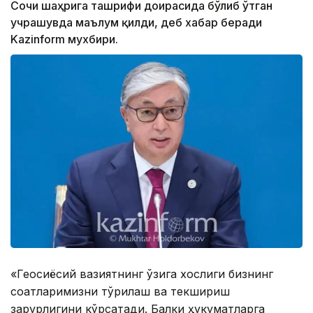
Сочи шаҳрига ташрифи доирасида бўлиб ўтган
учрашувда маълум қилди, деб хабар беради
Kazinform мухбири.
«Геосиёсий вазиятнинг ўзига хослиги бизнинг
соатларимизни тўғрилаш ва текшириш
зарурлигини кўрсатади. Балки ҳукуматларга