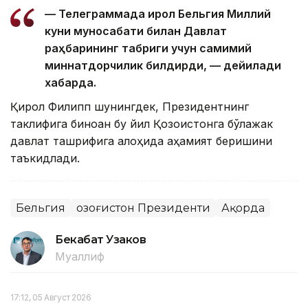
— Телеграммада Қирол Бельгия Миллий
куни муносабати билан Давлат
раҳбарининг табриги учун самимий
миннатдорчилик билдирди, — дейилади
хабарда.
Қирол Филипп шунингдек, Президентнинг
таклифига биноан бу йил Қозоғистонга бўлажак
давлат ташрифига алоҳида аҳамият беришини
таъкидлади.
Бельгия
Қозоғистон Президенти
Ақорда
Бекабат Узаков
Муаллиф
17:12, 05 Август 2026