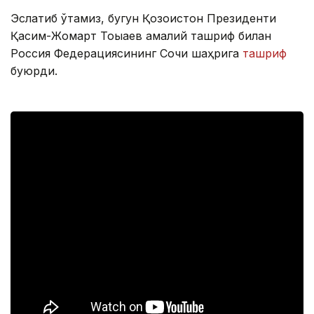
Эслатиб ўтамиз, бугун Қозоғистон Президенти
Қасим-Жомарт Тоыаев амалий ташриф билан
Россия Федерациясининг Сочи шаҳрига
ташриф
буюрди.