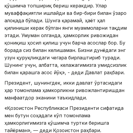
қўшимча топшириқ бериш керакдир. Улар
муваффақиятли ишлайди ва бир-бири билан ўзаро
алоқада бўлади. Шунга қарамай, ҳаёт ҳал
қилиниши керак бўлган янги муаммоларни тақдим
этади. Умуман олганда, ҳамкорлик ривожидан
қониқиш ҳосил қилиш учун барча асослар бор. Бу
борада сиз билан келишаман. Бизни дунёдаги энг
узун қуруқликдаги чегара бирлаштириб туради.
Шунинг учун, албатта, келажагимизга умидсизлик
билан қарашга асос йўқ», - деди Давлат раҳбари.
Президент, шунингдек, икки давлат ўртасидаги
ҳар томонлама ҳамкорликни ривожлантиришдан
манфаатдор эканини таъкидлади.
«Қозоғистон Республикаси Президенти сифатида
мен бутун соҳадаги кўп томонлама
ҳамкорлигимизга қўшимча туртки беришга
тайёрман», — деди Қозоғистон раҳбари.