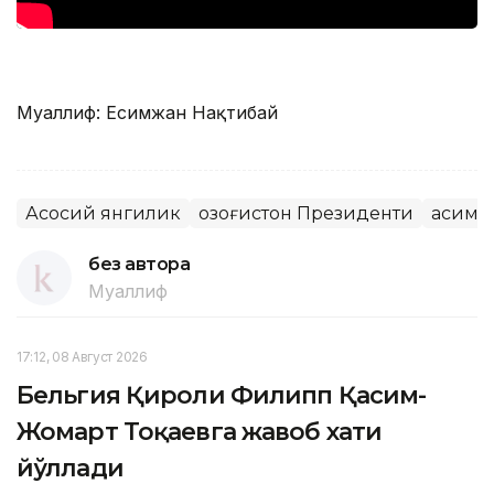
Муаллиф: Есимжан Нақтибай
Асосий янгилик
Қозоғистон Президенти
Қасим-
без автора
Муаллиф
17:12, 08 Август 2026
Бельгия Қироли Филипп Қасим-
Жомарт Тоқаевга жавоб хати
йўллади