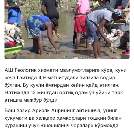
АҚШ Геологик хизмати маълумотларига кўра, куни
кеча Гаитида 4,9 магнитудали зилзила содир
бўлган. Бу кучли ёмғирдан кейин қайд этилган.
Натижада 13 мингдан ортиқ одам ўз уйини тарк
этишга мажбур бўлди.
Бош вазир Ариэль Анрининг айтишича, унинг
ҳукумати ва халқаро ҳамкорлари тошқин билан
курашиш учун «шошилинч чоралар» кўрмоқда.