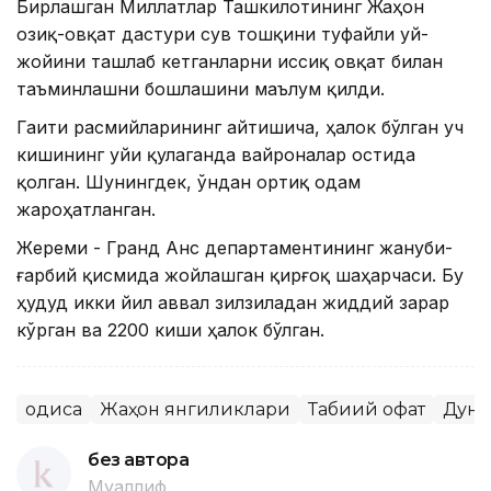
Бирлашган Миллатлар Ташкилотининг Жаҳон
озиқ-овқат дастури сув тошқини туфайли уй-
жойини ташлаб кетганларни иссиқ овқат билан
таъминлашни бошлашини маълум қилди.
Гаити расмийларининг айтишича, ҳалок бўлган уч
кишининг уйи қулаганда вайроналар остида
қолган. Шунингдек, ўндан ортиқ одам
жароҳатланган.
Жереми - Гранд Анс департаментининг жануби-
ғарбий қисмида жойлашган қирғоқ шаҳарчаси. Бу
ҳудуд икки йил аввал зилзиладан жиддий зарар
кўрган ва 2200 киши ҳалок бўлган.
Ҳодиса
Жаҳон янгиликлари
Табиий офат
Дунё
без автора
Муаллиф