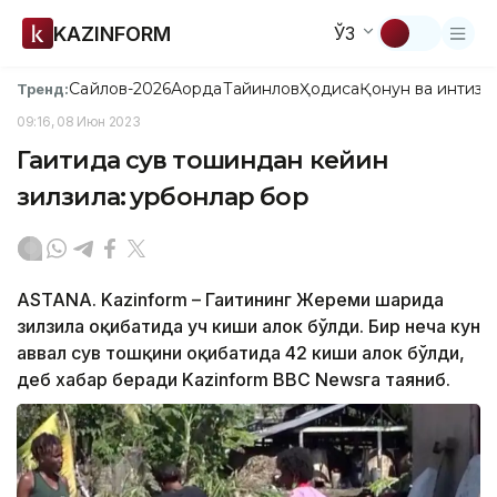
KAZINFORM
ЎЗ
Сайлов-2026
Ақорда
Тайинлов
Ҳодиса
Қонун ва интизо
Тренд:
09:16, 08 Июн 2023
Гаитида сув тошқиндан кейин
зилзила: қурбонлар бор
ASTANA. Kazinform – Гаитининг Жереми шаҳрида
зилзила оқибатида уч киши ҳалок бўлди. Бир неча кун
аввал сув тошқини оқибатида 42 киши ҳалок бўлди,
деб хабар беради Kazinform BBC Newsга таяниб.