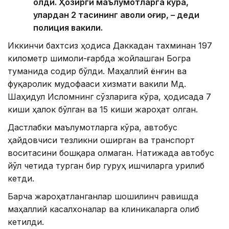
олди. Ҳозирги маълумотларга кўра,
улардан 2 тасининг аҳволи оғир, – деди
полиция вакили.
Иккинчи бахтсиз ҳодиса Даккадан тахминан 197
километр шимоли-ғарбда жойлашган Богра
туманида содир бўлди. Маҳаллий ёнғин ва
фуқаролик мудофааси хизмати вакили Мд.
Шаҳидул Исломнинг сўзларига кўра, ҳодисада 7
киши ҳалок бўлган ва 15 киши жароҳат олган.
Дастлабки маълумотларга кўра, автобус
ҳайдовчиси тезликни оширган ва транспорт
воситасини бошқара олмаган. Натижада автобус
йўл четида турган бир гуруҳ ишчиларга урилиб
кетди.
Барча жароҳатланганлар шошилинч равишда
маҳаллий касалхоналар ва клиникаларга олиб
кетилди.