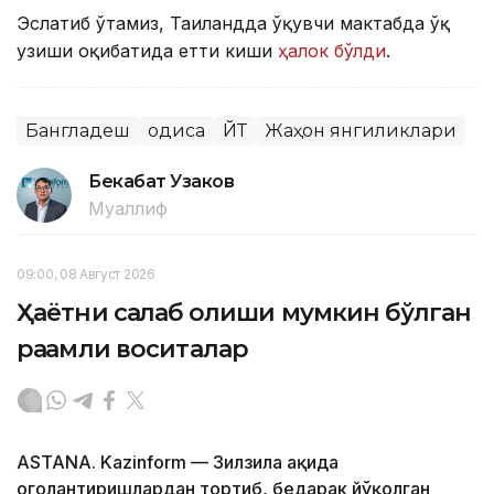
Эслатиб ўтамиз, Таиландда ўқувчи мактабда ўқ
узиши оқибатида етти киши
ҳалок бўлди
.
Бангладеш
Ҳодиса
ЙТҲ
Жаҳон янгиликлари
Бекабат Узаков
Муаллиф
09:00, 08 Август 2026
Ҳаётни сақлаб қолиши мумкин бўлган
рақамли воситалар
ASTANA. Kazinform — Зилзила ҳақида
огоҳлантиришлардан тортиб, бедарак йўқолган