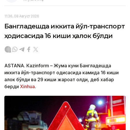
11:36, 08 Август 2026
Бангладешда иккита йўл-транспорт
ҳодисасида 16 киши ҳалок бўлди
ASTANА. Кazinform – Жума куни Бангладешда
иккита йўл-транспорт ҳодисасида камида 16 киши
ҳалок бўлди ва 29 киши жароҳат олди, деб хабар
берди
Xinhua
.