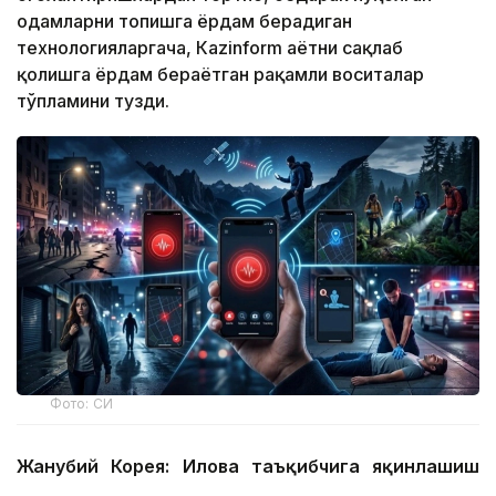
одамларни топишга ёрдам берадиган
технологияларгача, Кazinform ҳаётни сақлаб
қолишга ёрдам бераётган рақамли воситалар
тўпламини тузди.
Фото: СИ
Жанубий Корея: Илова таъқибчига яқинлашиш
ҳақида огоҳлантиради