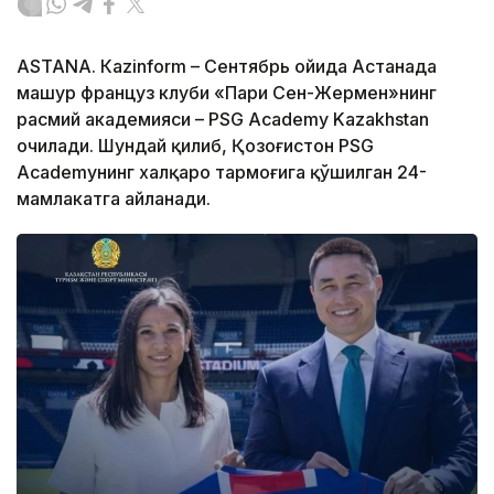
ASTANА. Кazinform – Сентябрь ойида Астанада
машҳур француз клуби «Пари Сен-Жермен»нинг
расмий академияси – PSG Academy Kazakhstan
очилади. Шундай қилиб, Қозоғистон PSG
Academyнинг халқаро тармоғига қўшилган 24-
мамлакатга айланади.