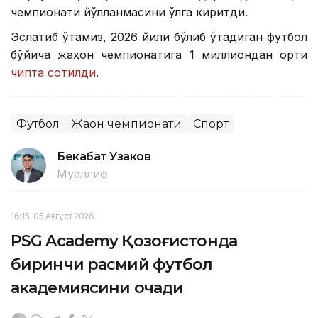
чемпионати йўлланмасини қўлга киритди.
Эслатиб ўтамиз, 2026 йили бўлиб ўтадиган футбол
бўйича жаҳон чемпионатига 1 миллиондан ортиқ
чипта сотилди
.
Футбол
Жаҳон чемпионати
Спорт
Бекабат Узаков
Муаллиф
16:15, 05 Август 2026
PSG Academy Қозоғистонда
биринчи расмий футбол
академиясини очади