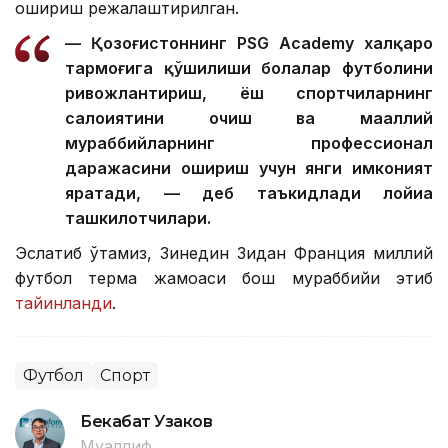
ошириш режалаштирилган.
— Қозоғистоннинг PSG Academy халқаро
тармоғига қўшилиши болалар футболини
ривожлантириш, ёш спортчиларнинг
салоҳиятини очиш ва маҳаллий
мураббийларнинг профессионал
даражасини ошириш учун янги имконият
яратади, — деб таъкидлади лойиҳа
ташкилотчилари.
Эслатиб ўтамиз, Зинедин Зидан Франция миллий
футбол терма жамоаси бош мураббийи этиб
тайинланди
.
Футбол
Спорт
Бекабат Узаков
Муаллиф