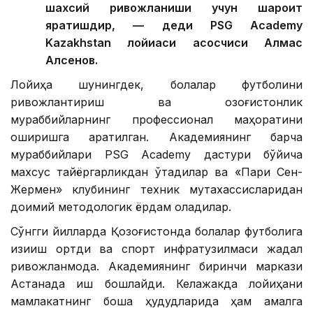
шахсий ривожланиши учун шароит
яратишдир, — деди PSG Academy
Kazakhstan лойиҳаси асосчиси Алмас
Алсенов.
Лойиҳа шунингдек, болалар футболини
ривожлантириш ва қозоғистонлик
мураббийларнинг профессионал маҳоратини
оширишга қаратилган. Академиянинг барча
мураббийлари PSG Academy дастури бўйича
махсус тайёргарликдан ўтадилар ва «Пари Сен-
Жермен» клубининг техник мутахассисларидан
доимий методологик ёрдам оладилар.
Сўнгги йилларда Қозоғистонда болалар футболига
қизиқиш ортди ва спорт инфратузилмаси жадал
ривожланмоқда. Академиянинг биринчи маркази
Астанада иш бошлайди. Келажакда лойиҳани
мамлакатнинг бошқа ҳудудларида ҳам амалга