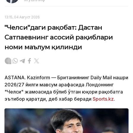
13:15, 04 Август 2026
"Челси"даги рақобат: Дастан
Сатпаевнинг асосий рақиблари
номи маълум қилинди
ASTANА. Кazinform — Британиянинг Daily Mail нашри
2026/27 йилги мавсум арафасида Лондоннинг
"Челси" жамоасида бўлиб ўтган юқори рақобатга
эътибор қаратди, деб хабар беради
Sports.kz
.