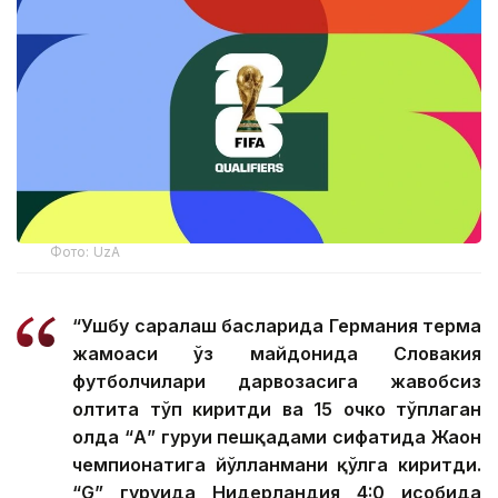
Фото: UzA
“Ушбу саралаш баҳсларида Германия терма
жамоаси ўз майдонида Словакия
футболчилари дарвозасига жавобсиз
олтита тўп киритди ва 15 очко тўплаган
ҳолда “А” гуруҳи пешқадами сифатида Жаҳон
чемпионатига йўлланмани қўлга киритди.
“G” гуруҳида Нидерландия 4:0 ҳисобида