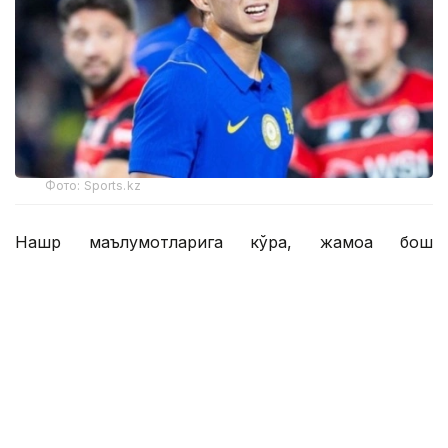
Фото: Sports.kz
Нашр маълумотларига кўра, жамоа бош
мураббийи Хаби Алонсо асосий таркибда 46
нафар футболчига эга. Янги трансферлар туфайли
бу кўрсаткич ҳали ҳам ошиши мумкин.
Британиялик журналистлар шунингдек,
Қозоғистон терма жамоасининг 17 ёшли
ҳужумчиси Дастан Сатпаевга эътибор қаратиб, у
"Челси" ҳужумчиси сифатида асосий таркибда