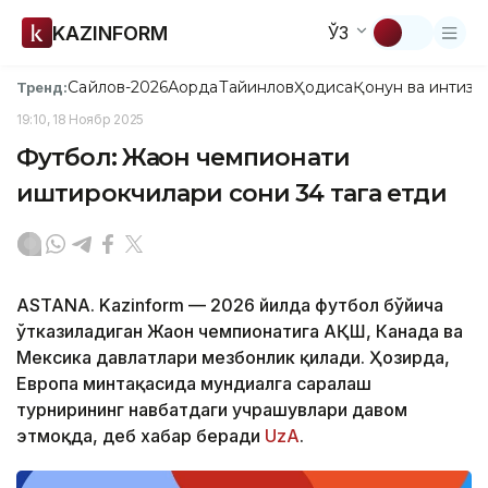
KAZINFORM
ЎЗ
Сайлов-2026
Ақорда
Тайинлов
Ҳодиса
Қонун ва интизо
Тренд:
19:10, 18 Ноябр 2025
Футбол: Жаҳон чемпионати
иштирокчилари сони 34 тага етди
ASTANA. Kazinform — 2026 йилда футбол бўйича
ўтказиладиган Жаҳон чемпионатига АҚШ, Канада ва
Мексика давлатлари мезбонлик қилади. Ҳозирда,
Европа минтақасида мундиалга саралаш
турнирининг навбатдаги учрашувлари давом
этмоқда, деб хабар беради
UzA
.