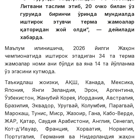
Литвани таслим этиб, 20 очко билан ўз
гуруҳида биринчи ўринда мундиалда
иштирок этувчи терма жамоалар
қаторидан жой олди”, — дейилади
хабарда.
Маълум қилинишича, 2026 йилги Жаҳон
чемпионатида иштирок этадиган 34 та терма
жамоалар номи аниқ бўлди ва яна 14 та йўлланма
ўз эгасини кутмоқда.
Таъкидлаш жоизки, АҚШ, Канада, Мексика,
Япония, Янги Зеландия, Эрон, Аргентина,
Ўзбекистон, Жанубий Корея, Иордания, Австралия,
Бразилия, Эквадор, Уругвай, Колумбия, Парагвай,
Марокаш, Тунис, Миср, Жазоир, Гана, Кабо-Верде,
ЖАР, Қатар, Саудия Арабистони, Англия, Сенегал,
Кот-д'Ивуар, Франция, Хорватия, Норвегия,
Португалия, Германия ва Нидерландия жаҳон