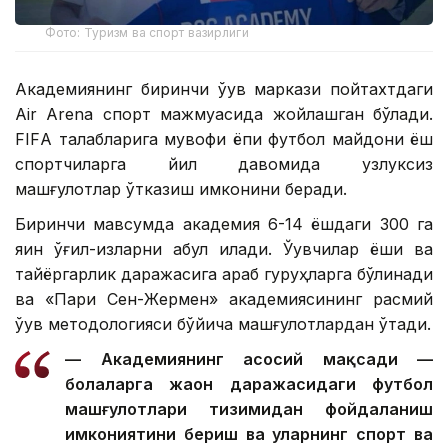
Фото: Туризм ва спорт вазирлиги
Академиянинг биринчи ўқув маркази пойтахтдаги
Air Arena спорт мажмуасида жойлашган бўлади.
FIFА талабларига мувофиқ ёпиқ футбол майдони ёш
спортчиларга йил давомида узлуксиз
машғулотлар ўтказиш имконини беради.
Биринчи мавсумда академия 6-14 ёшдаги 300 га
яқин ўғил-қизларни қабул қилади. Ўқувчилар ёши ва
тайёргарлик даражасига қараб гуруҳларга бўлинади
ва «Пари Сен-Жермен» академиясининг расмий
ўқув методологияси бўйича машғулотлардан ўтади.
— Академиянинг асосий мақсади —
болаларга жаҳон даражасидаги футбол
машғулотлари тизимидан фойдаланиш
имкониятини бериш ва уларнинг спорт ва