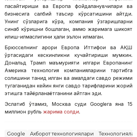
пасайтириши ва Европа фойдаланувчилари ва
бизнесига салбий таъсир кўрсатишини айтди.
Унинг сўзларига кўра, компания ўзгаришларни
синаб кўришни бошлаган, аммо жаримага шикоят
қилиш-қилмаслигини ҳали эълон қилмаган.
Брюсселнинг қарори Европа Иттифоқи ва АҚШ
ўртасидаги кескинликни кучайтириши мумкин.
Дональд Трамп маъмурияти илгари Европанинг
Америка технология компанияларини тартибга
солишини танқид қилган ва амалдаги савдо режими
тугаганидан кейин янги савдо тарифларини жорий
этишга тайёрланаётганини айтган эди.
Эслатиб ўтамиз, Москва суди Googleга яна 15
миллион рубль
жарима солди
.
Google
Ахборот технологиялари
Технологияла