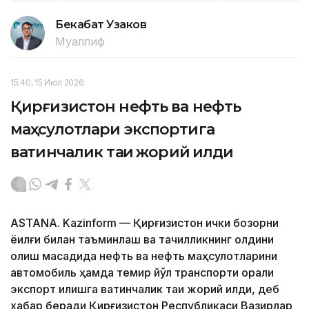
Бекабат Узаков
Муаллиф
15:40, 15 Июл 2026
Қирғизистон нефть ва нефть
маҳсулотлари экспортига
вақтинчалик тақиқ жорий қилди
ASTANA. Kazinform — Қирғизистон ички бозорни
ёқилғи билан таъминлаш ва тақчилликнинг олдини
олиш мақсадида нефть ва нефть маҳсулотларини
автомобиль ҳамда темир йўл транспорти орқали
экспорт қилишга вақтинчалик тақиқ жорий қилди, деб
хабар беради Қирғизистон Республикаси Вазирлар