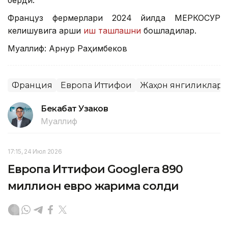
Француз фермерлари 2024 йилда МЕРКОСУР
келишувига қарши
иш ташлашни
бошладилар.
Муаллиф: Арнур Раҳимбеков
Франция
Европа Иттифоқи
Жаҳон янгиликлар
Бекабат Узаков
Муаллиф
17:15, 24 Июл 2026
Европа Иттифоқи Googleга 890
миллион евро жарима солди