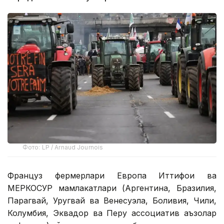
Фото: LP / Arnaud Journois
Француз фермерлари Европа Иттифоқи ва
МЕРКОСУР мамлакатлари (Аргентина, Бразилия,
Парагвай, Уругвай ва Венесуэла, Боливия, Чили,
Колумбия, Эквадор ва Перу ассоциатив аъзолар