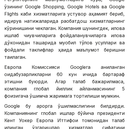
ўзининг Google Shopping, Google Hotels ва Google
Flights каби хизматларига устувор аҳамият бериб,
қидирув натижаларида рақобатдош хизматларнинг
кўринишини чеклаган. Компания шунингдек, илова
ишлаб чиқувчиларига фойдаланувчиларга илова
дўконидан ташқарида муқобил тўлов усуллари ва
фойдали таклифлар ҳақида маълумот беришни
тақиқлаган.
Европа Комиссияси Googleга аниқланган
қоидабузарликларни 60 кун ичида бартараф
этишни буюрди. Агар талаб бажарилмаса,
компания глобал йиллик айланмасининг 5
фоизигача қўшимча жаримага тортилиши мумкин.
Google бу қарорга қўшилмаслигини билдирди.
Компаниянинг глобал ишлар бўйича президенти
Кент Уокер Европа Иттифоқи томонидан талаб
қилинган ўзгаришлар хизматлар сифатини