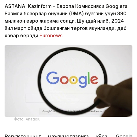
ASTANА. Кazinform – Европа Комиссияси Googleга
Рақамли бозорлар қонунини (DMA) бузгани учун 890
миллион евро жарима солди. Шундай қилиб, 2024
йил март ойида бошланган тергов якунланди, деб
хабар беради
Euronews
.
Фото: Аnadolu
Регуляторнинг маълумотларига кўра, Google