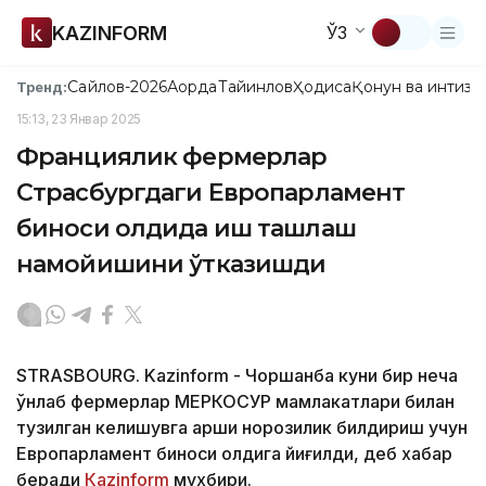
KAZINFORM
ЎЗ
Сайлов-2026
Ақорда
Тайинлов
Ҳодиса
Қонун ва интизо
Тренд:
15:13, 23 Январ 2025
Франциялик фермерлар
Страсбургдаги Европарламент
биноси олдида иш ташлаш
намойишини ўтказишди
STRASBOURG. Kazinform - Чоршанба куни бир неча
ўнлаб фермерлар МЕРКОСУР мамлакатлари билан
тузилган келишувга қарши норозилик билдириш учун
Европарламент биноси олдига йиғилди, деб хабар
беради
Кazinform
мухбири.