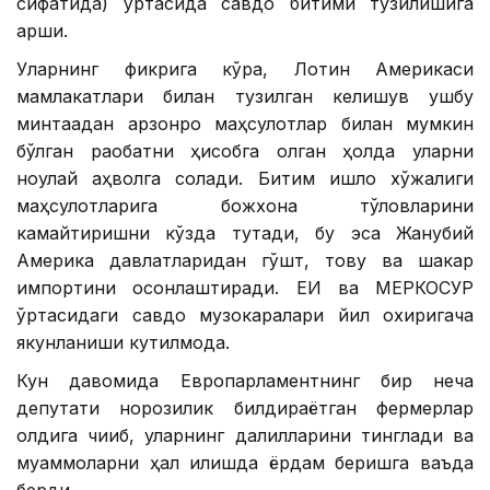
сифатида) ўртасида савдо битими тузилишига
қарши.
Уларнинг фикрига кўра, Лотин Америкаси
мамлакатлари билан тузилган келишув ушбу
минтақадан арзонроқ маҳсулотлар билан мумкин
бўлган рақобатни ҳисобга олган ҳолда уларни
ноқулай аҳволга солади. Битим қишлоқ хўжалиги
маҳсулотларига божхона тўловларини
камайтиришни кўзда тутади, бу эса Жанубий
Америка давлатларидан гўшт, товуқ ва шакар
импортини осонлаштиради. ЕИ ва МЕРКОСУР
ўртасидаги савдо музокаралари йил охиригача
якунланиши кутилмоқда.
Кун давомида Европарламентнинг бир неча
депутати норозилик билдираётган фермерлар
олдига чиқиб, уларнинг далилларини тинглади ва
муаммоларни ҳал қилишда ёрдам беришга ваъда
берди.