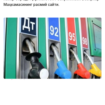
Маҳкамасининг расмий сайти.
Фото: Кабар
Тегишли қарор Вазирлар Маҳкамаси томонидан
қабул қилинди.