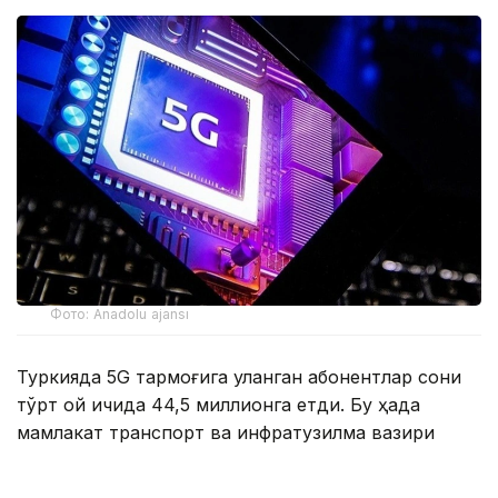
Фото: Anadolu ajansı
Туркияда 5G тармоғига уланган абонентлар сони
тўрт ой ичида 44,5 миллионга етди. Бу ҳақда
мамлакат транспорт ва инфратузилма вазири
Абдулқодир Уралоғлу маълум қилди.