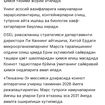
ҳимоя тизими жорий этилади.
Унинг асосий вазифаларига намуналарни
зарарсизлантириш, контейнерларни очиш,
тупроқни қайта ишлаш ва биологик хавф-
хатарларни баҳолаш киради.
DSEL ривожланиш стратегияси департаменти
директори Ли Ханнинг айтишича, Хитой Ердаги
микроорганизмларнинг Марсга тарқалишининг
олдини олиш ҳамда Ерни эҳтимолий сайёрадан
ташқари ҳаёт шаклларидан ҳимоя қилиш мақсадида
Коинот тадқиқотлари бўйича қўмитанинг сайёравий
ҳимоя қоидаларига амал қилади.
«Тяньвэнь-3» миссияси доирасида коинот
аппаратини учириш тахминан 2028 йилга
режалаштирилган. Марс тупроғи намуналарини
йиғиш ва уларни Ерга етказиш эса 2031 йилда
амалга оширилиши кутилмоқда.