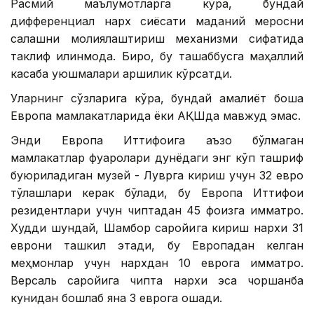
Расмий маълумотларга кўра, бундай
дифференциал нарх сиёсати маданий меросни
сақлашни молиялаштириш механизми сифатида
таклиф қилинмоқда. Бироқ, бу ташаббусга маҳаллий
касаба уюшмалари қаршилик кўрсатди.
Уларнинг сўзларига кўра, бундай амалиёт бошқа
Европа мамлакатларида ёки АҚШда мавжуд эмас.
Энди Европа Иттифоқига аъзо бўлмаган
мамлакатлар фуқаролари дунёдаги энг кўп ташриф
буюриладиган музей - Луврга кириш учун 32 евро
тўлашлари керак бўлади, бу Европа Иттифоқи
резидентлари учун чиптадан 45 фоизга қимматроқ.
Худди шундай, Шамбор саройига кириш нархи 31
еврони ташкил этади, бу Европадан келган
меҳмонлар учун нархдан 10 еврога қимматроқ.
Версаль саройига чипта нархи эса чоршанба
кунидан бошлаб яна 3 еврога ошади.