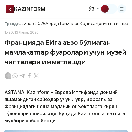
KAZINFORM
ЎЗ
Сайлов-2026
Ақорда
Тайинлов
Ҳодиса
Қонун ва интизо
Тренд:
15:20, 13 Январ 2026
Францияда ЕИга аъзо бўлмаган
мамлакатлар фуқаролари учун музей
чипталари қимматлашди
ASTANА. Кazinform - Европа Иттифоқида доимий
яшамайдиган сайёҳлар учун Лувр, Версаль ва
Франциядаги бошқа маданий объектларга кириш
тўловлари оширилади. Бу ҳақда Кazinform агентлиги
мухбири хабар берди.