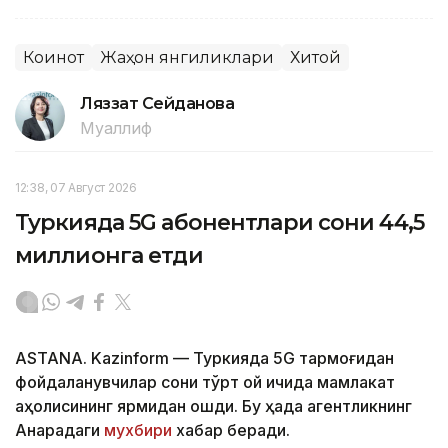
Коинот
Жаҳон янгиликлари
Хитой
Ляззат Сейданова
Муаллиф
12:38, 07 Август 2026
Туркияда 5G абонентлари сони 44,5
миллионга етди
ASTANA. Kazinform — Туркияда 5G тармоғидан
фойдаланувчилар сони тўрт ой ичида мамлакат
аҳолисининг ярмидан ошди. Бу ҳақда агентликнинг
Анқарадаги
мухбири
хабар беради.