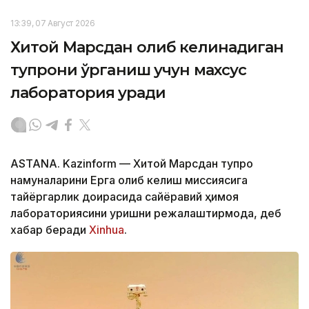
13:39, 07 Август 2026
Хитой Марсдан олиб келинадиган
тупроқни ўрганиш учун махсус
лаборатория қуради
ASTANA. Kazinform — Хитой Марсдан тупроқ
намуналарини Ерга олиб келиш миссиясига
тайёргарлик доирасида сайёравий ҳимоя
лабораториясини қуришни режалаштирмоқда, деб
хабар беради
Xinhua
.