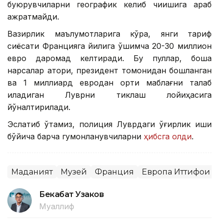
буюрувчиларни географик келиб чиқишига қараб
ажратмайди.
Вазирлик маълумотларига кўра, янги тариф
сиёсати Францияга йилига қўшимча 20-30 миллион
евро даромад келтиради. Бу пуллар, бошқа
нарсалар қатори, президент томонидан бошланган
ва 1 миллиард евродан ортиқ маблағни талаб
қиладиган Луврни тиклаш лойиҳасига
йўналтирилади.
Эслатиб ўтамиз, полиция Луврдаги ўғирлик иши
бўйича барча гумонланувчиларни
ҳибсга олди
.
Маданият
Музей
Франция
Европа Иттифоқи
Бекабат Узаков
Муаллиф