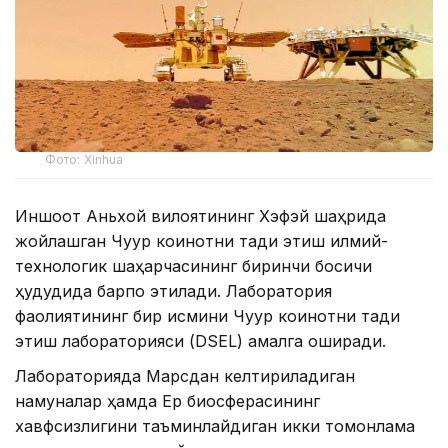
Фото: Xinhua
Иншоот Аньхой вилоятининг Хэфэй шаҳрида
жойлашган Чуқур коинотни тадқиқ этиш илмий-
технологик шаҳарчасининг биринчи босқичи
ҳудудида барпо этилади. Лаборатория
фаолиятининг бир қисмини Чуқур коинотни тадқиқ
этиш лабораторияси (DSEL) амалга оширади.
Лабораторияда Марсдан келтириладиган
намуналар ҳамда Ер биосферасининг
хавфсизлигини таъминлайдиган икки томонлама