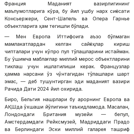
Франция Маданият вазирлигининг
маълумотларига кўра, бу йил ушбу нарх сиёсати
Консьержери, Сент-Шапель ва Опера Гарнье
объектларига ҳам тегишли бўлади.
— Мен Европа Иттифоқига аъзо бўлмаган
мамлакатлардан келган сайёҳлар кириш
чипталари учун кўпроқ пул тўлашларини истайман.
Бу қўшимча маблағлар миллий мерос объектларини
тиклаш учун ишлатилиши керак. Французлар
ҳамма нарсани ўз чўнтагидан тўлашлари шарт
эмас, — деб тушунтирган эди маданият вазири
Рачида Дати 2024 йил охирида.
Бироқ, Бельгия нашрлари бу қарорнинг Европа ва
АҚШда ўхшаши йўқлигини таъкидламоқда. Масалан,
Лондондаги Британия музейи — бепул,
Амстердамдаги Рейксмузей, Мадриддаги Прадо
ва Берлиндаги Эски миллий галарея ташриф