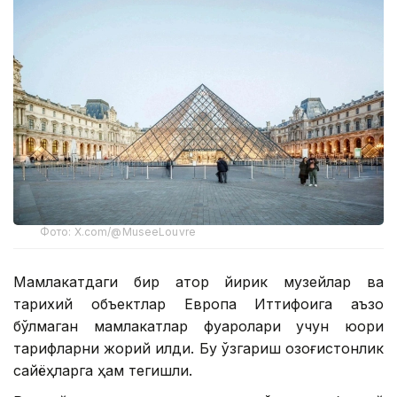
Фото: X.com/@MuseeLouvre
Мамлакатдаги бир қатор йирик музейлар ва
тарихий объектлар Европа Иттифоқига аъзо
бўлмаган мамлакатлар фуқаролари учун юқори
тарифларни жорий қилди. Бу ўзгариш қозоғистонлик
сайёҳларга ҳам тегишли.