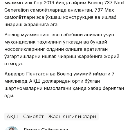
муаммо илк бор 2019 йилда айрим Boeing 737 Next
Generation самолётларида аниқланган. 737 Max
самолётлари эса ўхшаш конструкция ва ишлаб
чиқариш жараёнига эга.
Boeing муаммонинг асл сабабини аниқлаш учун
муҳандислик таҳлилини ўтказди ва бундай
носозликларнинг олдини олишга қаратилган
ўзгартишларни ишлаб чиқариш жараёнига жорий
этмоқда.
Аввалроқ Пентагон ва Boeing умумий қиймати 7
миллиард АҚШ долларидан ортиқ бўлган
шартномаларни имзолагани ҳақида хабар берилган
эди.
АҚШ
Самолёт
Жаҳон янгиликлари
Ляззат Сейданова