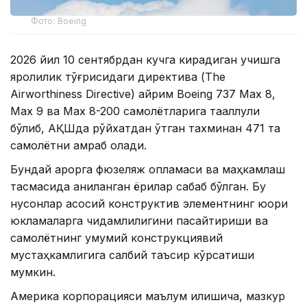
Фото: Boeing
2026 йил 10 сентябрдан кучга кирадиган учишга
яроқлилик тўғрисидаги директива (The
Airworthiness Directive) айрим Boeing 737 Max 8,
Max 9 ва Max 8-200 самолётларига тааллуқли
бўлиб, АҚШда рўйхатдан ўтган тахминан 471 та
самолётни қамраб олади.
Бундай қарорга фюзеляж қопламаси ва маҳкамлаш
тасмасида аниқланган ёриқлар сабаб бўлган. Бу
нуқсонлар асосий конструктив элементнинг юқори
юкламаларга чидамлилигини пасайтириши ва
самолётнинг умумий конструкциявий
мустаҳкамлигига салбий таъсир кўрсатиши
мумкин.
Америка корпорацияси маълум қилишича, мазкур