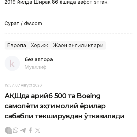
2019 йилда Ширак 86 ёшида вафот этган.
Сурат / dw.com
Европа
Хориж
Жаҳон янгиликлари
без автора
Муаллиф
19:37, 07 Август 2026
АҚШда қарийб 500 та Boeing
самолёти эҳтимолий ёриқлар
сабабли текширувдан ўтказилади