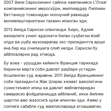
2007 йили Саркозининг сайлов кампанияси L'Oreal
компаниясининг меросхўри, миллиардер Лиллиан
Беттанкур томонидан ноқонуний равишда
молиялаштирилгани тахмин қилинган эди.
2013 йилда Саркози оқланганди. Бироқ, Адлия
вазирлиги унинг адвокати билан суҳбатни ёзиб
олди ва ушбу музокаралар экс-президентга қарши
яна бир иш очилишига олиб келди. Саркози бу
айбловларни рад этмоқда.
Бу воқеа - урушдан кейинги Франция тарихида
биринчи марта собиқ давлат раҳбари устидан
бошланган суд жараёни. 2011 йилда Франциянинг
собиқ президенти Жак Ширак хизмат ваколатини
суиистеъмол қилиш ва давлат маблағларидан
самарасиз фойдаланишда айбланиб, икки йиллик
шартли қамоқ жазосига ҳукм қилинган эди. Аммо у
соғлиғи сабабли суд мажлисларида қатнашмаган.