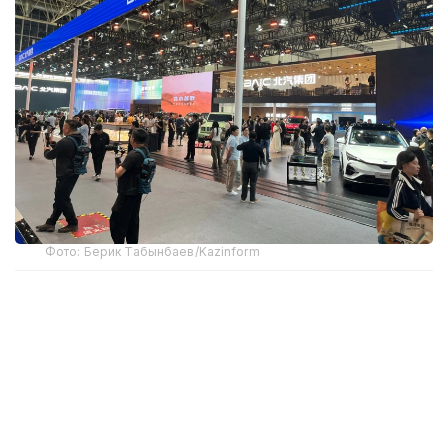
Фото: Берик Табынбаев/Kazinform
Хабарнинг ҳаққонийлигига Хитой Автомобилсозлик
саноати ассоциацияси маълумотлари далолат
беради. 2025 йил якунларига кўра, Хитойдан NEV
экспорти 103,7 фоизга ўсиб, 2,615 миллион
автомобилга етди ва мамлакат ташқи етказиб
беришлари умумий ўсишининг асосий