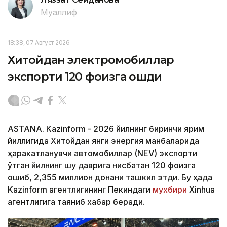
Муаллиф
18:38, 07 Август 2026
Хитойдан электромобиллар
экспорти 120 фоизга ошди
ASTANA. Kazinform - 2026 йилнинг биринчи ярим
йиллигида Хитойдан янги энергия манбаларида
ҳаракатланувчи автомобиллар (NEV) экспорти
ўтган йилнинг шу даврига нисбатан 120 фоизга
ошиб, 2,355 миллион донани ташкил этди. Бу ҳақда
Kazinform агентлигининг Пекиндаги
мухбири
Xinhua
агентлигига таяниб хабар беради.