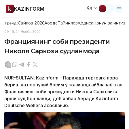
KAZINFORM
ЎЗ
Сайлов-2026
Ақорда
Тайинлов
Ҳодиса
Қонун ва интизо
Тренд:
09:49, 24 Ноябр 2020
Франциянинг собиқ президенти
Николя Саркози судланмоқда
NUR-SULTAN. Kazinform – Парижда терговга пора
бериш ва ноқонуний босим ўтказишда айбланаётган
Франциянинг собиқ президенти Николя Саркозига
қарши суд бошланди, деб хабар беради Kazinform
Deutsche Welleга асосланиб.