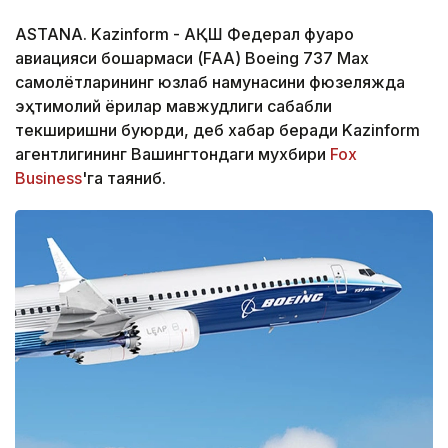
ASTANA. Kazinform - АҚШ Федерал фуқаро
авиацияси бошқармаси (FAA) Boeing 737 Max
самолётларининг юзлаб намунасини фюзеляжда
эҳтимолий ёриқлар мавжудлиги сабабли
текширишни буюрди, деб хабар беради Kazinform
агентлигининг Вашингтондаги мухбири
Fox
Business
'га таяниб.