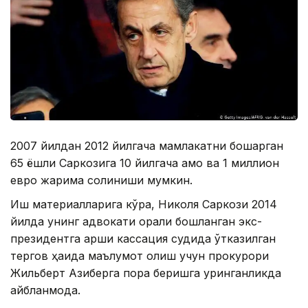
2007 йилдан 2012 йилгача мамлакатни бошқарган
65 ёшли Саркозига 10 йилгача қамоқ ва 1 миллион
евро жарима солиниши мумкин.
Иш материалларига кўра, Николя Саркози 2014
йилда унинг адвокати орқали бошланган экс-
президентга қарши кассация судида ўтказилган
тергов ҳақида маълумот олиш учун прокурори
Жильберт Азиберга пора беришга уринганликда
айбланмоқда.