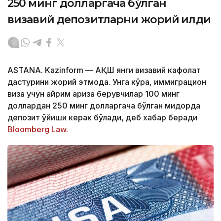
250 минг долларгача бўлган
визавий депозитларни жорий қилди
ASTANA. Kazinform — АҚШ янги визавий кафолат
дастурини жорий этмоқда. Унга кўра, иммиграцион
виза учун айрим ариза берувчилар 100 минг
доллардан 250 минг долларгача бўлган миқдорда
депозит қўйиши керак бўлади, деб хабар беради
Bloomberg Law.