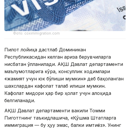
Фото: coximmigration.com
Пилот лойиҳа дастлаб Доминикан
Республикасидан келган ариза берувчиларга
нисбатан қўлланилади. АҚШ Давлат департаменти
маълумотларига кўра, консуллик ходимлари
«жамият учун юк бўлиши мумкин» деб баҳоланган
шахслардан кафолат талаб қилиши мумкин.
Кафолат миқдори ҳар бир ҳолат учун алоҳида
белгиланади.
АҚШ Давлат департаменти вакили Томми
Пиготтнинг таъкидлашича, «Қўшма Штатларга
иммиграция — бу ҳуқуқ эмас, балки имтиёз». Унинг