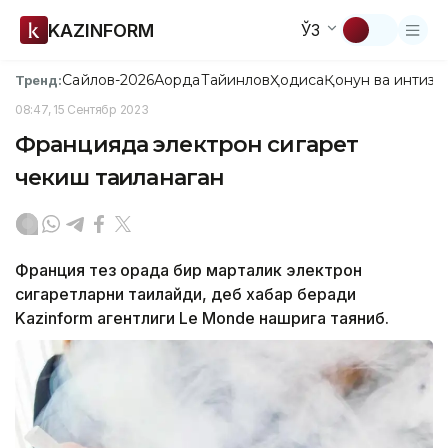
KAZINFORM
ЎЗ
Сайлов-2026
Ақорда
Тайинлов
Ҳодиса
Қонун ва интизо
Тренд:
08:47, 15 Сентябр 2023
Францияда электрон сигарет
чекиш тақиқланаган
Франция тез орада бир марталик электрон
сигаретларни тақиқлайди, деб хабар беради
Kazinform агентлиги Le Monde нашрига таяниб.