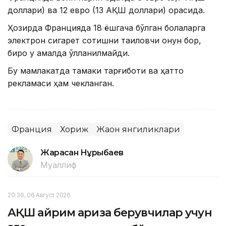
доллари) ва 12 евро (13 АҚШ доллари) орасида.
Ҳозирда Францияда 18 ёшгача бўлган болаларга
электрон сигарет сотишни тақиқловчи қонун бор,
бироқ у амалда қўлланилмайди.
Бу мамлакатда тамаки тарғиботи ва ҳатто
рекламаси ҳам чекланган.
Франция
Хориж
Жаҳон янгиликлари
Жарасқан Нұрыбаев
Муаллиф
20:36, 06 Август 2026
АҚШ айрим ариза берувчилар учун