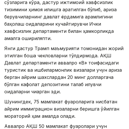
сўзларига кўра, дастур ижтимоий хавфсизлик
тизимини ҳимоя қилишга қаратилган бўлиб, ариза
берувчиларнинг давлат ёрдамига қарамлигини
баҳолаш қоидаларини кучайтирувчи Ички
хавфсизлик департаменти билан ҳамкорликда
амалга ошириляпти.
Янги дастур Трамп маъмурияти томонидан жорий
этилган бошқа чекловларни тўлдирмоқда. АҚШ
Давлат департаменти аввалроқ «B» тоифасидаги
туристик ва ишбилармонлик визалари учун ариза
берган айрим шахслардан 20 минг долларгача
бўлган кафолат депозитини талаб қилувчи
қоидаларни чиқарган эди.
Шунингдек, 75 мамлакат фуқароларига нисбатан
айрим иммиграцион визаларни беришга қўйилган
мораторий ҳам амалда қолади.
Аввалроқ АҚШ 50 мамлакат фуқаролари учун