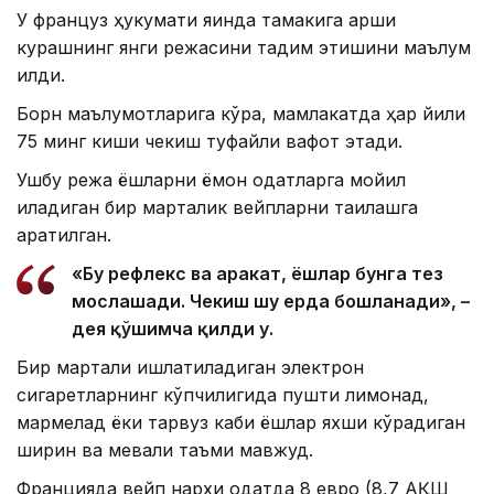
У француз ҳукумати яқинда тамакига қарши
курашнинг янги режасини тақдим этишини маълум
қилди.
Борн маълумотларига кўра, мамлакатда ҳар йили
75 минг киши чекиш туфайли вафот этади.
Ушбу режа ёшларни ёмон одатларга мойил
қиладиган бир марталик вейпларни тақиқлашга
қаратилган.
«Бу рефлекс ва ҳаракат, ёшлар бунга тез
мослашади. Чекиш шу ерда бошланади», –
дея қўшимча қилди у.
Бир мартали ишлатиладиган электрон
сигаретларнинг кўпчилигида пушти лимонад,
мармелад ёки тарвуз каби ёшлар яхши кўрадиган
ширин ва мевали таъми мавжуд.
Францияда вейп нархи одатда 8 евро (8,7 АҚШ