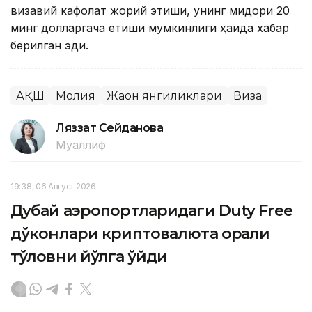
визавий кафолат жорий этиши, унинг миқдори 20
минг долларгача етиши мумкинлиги ҳақида хабар
берилган эди.
АҚШ
Молия
Жаҳон янгиликлари
Виза
Ляззат Сейданова
Муаллиф
19:38, 06 Август 2026
Дубай аэропортларидаги Duty Free
дўконлари криптовалюта орқали
тўловни йўлга қўйди