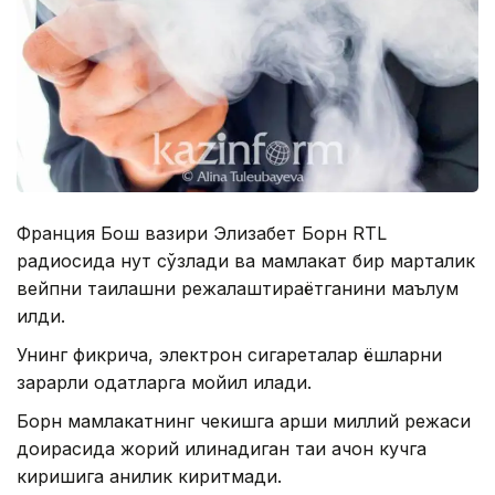
Франция Бош вазири Элизабет Борн RTL
радиосида нутқ сўзлади ва мамлакат бир марталик
вейпни тақиқлашни режалаштираётганини маълум
қилди.
Унинг фикрича, электрон сигареталар ёшларни
зарарли одатларга мойил қилади.
Борн мамлакатнинг чекишга қарши миллий режаси
доирасида жорий қилинадиган тақиқ қачон кучга
киришига аниқлик киритмади.