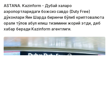
ASTANA. Kazinform - Дубай халқаро
аэропортларидаги божсиз савдо (Duty Free)
дўконлари Яқин Шарқда биринчи бўлиб криптовалюта
орқали тўлов қабул қилиш тизимини жорий этди, деб
хабар беради Kazinform агентлиги.
Фото: Gulf Business