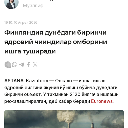
Муаллиф
19:10, 10 Апрел 2026
Финляндия дунёдаги биринчи
ядровий чиқиндилар омборини
ишга туширади
ASTANА. Кazinform — Онкало — ишлатилган
ядровий ёқилғини якуний йўқ қилиш бўйича дунёдаги
биринчи объект. У тахминан 2120 йилгача ишлаши
режалаштирилган, деб хабар беради
Euronews
.