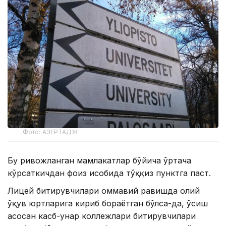
Фото: АЗЕРТАДЖ
Бу ривожланган мамлакатлар бўйича ўртача
кўрсаткичдан фоиз ҳисобида тўққиз пунктга паст.
Лицей битирувчилари оммавий равишда олий
ўқув юртларига кириб бораётган бўлса-да, ўсиш
асосан касб-ҳунар коллежлари битирувчилари