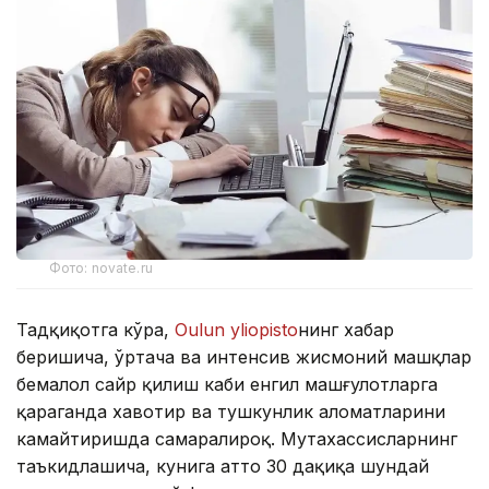
Фото: novate.ru
Тадқиқотга кўра,
Oulun yliopisto
нинг хабар
беришича, ўртача ва интенсив жисмоний машқлар
бемалол сайр қилиш каби енгил машғулотларга
қараганда хавотир ва тушкунлик аломатларини
камайтиришда самаралироқ. Мутахассисларнинг
таъкидлашича, кунига ҳатто 30 дақиқа шундай