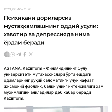
12:23, 06 Июн 2026
Психикани дориларсиз
мустаҳкамлашнинг оддий усули:
хавотир ва депрессияда нима
ёрдам беради
ASTANA. Kazinform - Финляндиянинг Оулу
университети мутахассислари ўрта ёшдаги
одамларнинг руҳий саломатлиги учун нафақат
жисмоний фаоллик, балки унинг интенсивлиги ҳам
муҳимлигини аниқладилар деб хабар беради
Kazinform.