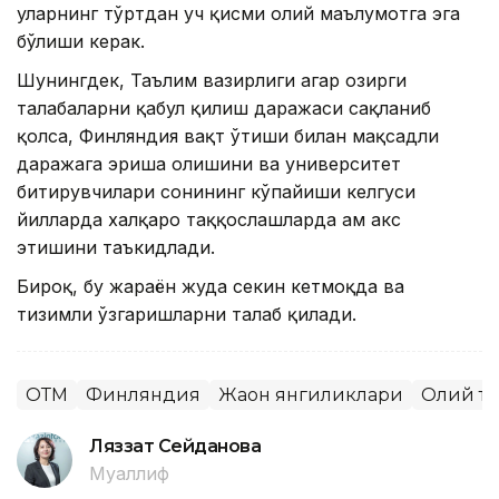
уларнинг тўртдан уч қисми олий маълумотга эга
бўлиши керак.
Шунингдек, Таълим вазирлиги агар ҳозирги
талабаларни қабул қилиш даражаси сақланиб
қолса, Финляндия вақт ўтиши билан мақсадли
даражага эриша олишини ва университет
битирувчилари сонининг кўпайиши келгуси
йилларда халқаро таққослашларда ҳам акс
этишини таъкидлади.
Бироқ, бу жараён жуда секин кетмоқда ва
тизимли ўзгаришларни талаб қилади.
ОТМ
Финляндия
Жаҳон янгиликлари
Олий та
Ляззат Сейданова
Муаллиф