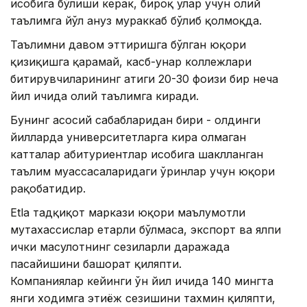
ҳисобига бўлиши керак, бироқ улар учун олий
таълимга йўл ҳануз мураккаб бўлиб қолмоқда.
Таълимни давом эттиришга бўлган юқори
қизиқишга қарамай, касб-ҳунар коллежлари
битирувчиларининг атиги 20-30 фоизи бир неча
йил ичида олий таълимга киради.
Бунинг асосий сабабларидан бири - олдинги
йилларда университетларга кира олмаган
катталар абитуриентлар ҳисобига шаклланган
таълим муассасаларидаги ўринлар учун юқори
рақобатидир.
Etla тадқиқот маркази юқори маълумотли
мутахассислар етарли бўлмаса, экспорт ва ялпи
ички маҳсулотнинг сезиларли даражада
пасайишини башорат қиляпти.
Компаниялар кейинги ўн йил ичида 140 мингта
янги ходимга эҳтиёж сезишини тахмин қиляпти,