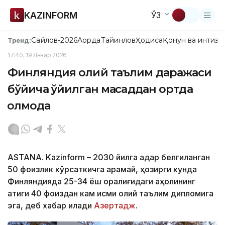
KAZINFORM
ЎЗ
Сайлов-2026
Ақорда
Тайинлов
Ҳодиса
Қонун ва интизо
Тренд:
17:40, 19 Январ 2026
Финляндия олий таълим даражаси
бўйича қўйилган мақсаддан ортда
қолмоқда
ASTANA. Kazinform – 2030 йилга қадар белгиланган
50 фоизлик кўрсаткичга қарамай, ҳозирги кунда
Финляндияда 25-34 ёш оралиғидаги аҳолининг
атиги 40 фоиздан кам қисми олий таълим дипломига
эга, деб хабар қилади
Азертадж
.