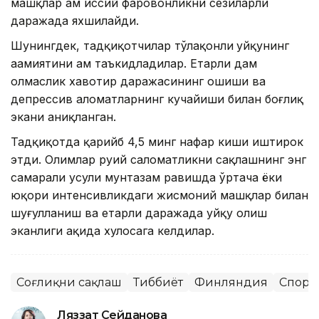
машқлар ҳам ҳиссий фаровонликни сезиларли
даражада яхшилайди.
Шунингдек, тадқиқотчилар тўлақонли
уйқунинг
аҳамиятини ҳам таъкидладилар. Етарли дам
олмаслик хавотир даражасининг ошиши ва
депрессив аломатларнинг кучайиши билан боғлиқ
экани аниқланган.
Тадқиқотда қарийб 4,5 минг нафар киши иштирок
этди. Олимлар руҳий саломатликни сақлашнинг энг
самарали усули мунтазам равишда ўртача ёки
юқори интенсивликдаги жисмоний машқлар билан
шуғулланиш ва етарли даражада уйқу олиш
эканлиги ҳақида хулосага келдилар.
Соғлиқни сақлаш
Тиббиёт
Финляндия
Спорт
Ляззат Сейданова