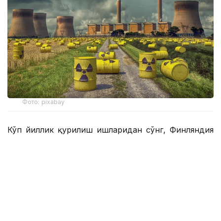
Фото: pixabay
Кўп йиллик қурилиш ишларидан сўнг, Финляндия
ишлатилган ядровий ёқилғини якуний йўқ қилиш
бўйича биринчи объектни ишга тушириш
арафасида. Расмийлар келгуси ойларда лицензия
бериши кутилмоқда.
Мажмуа хавфли радиоактив чиқиндилар учун
якуний сақлаш жойига айланади.