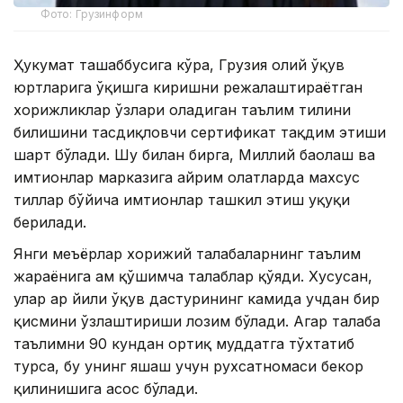
Фото: Грузинформ
Ҳукумат ташаббусига кўра, Грузия олий ўқув
юртларига ўқишга киришни режалаштираётган
хорижликлар ўзлари оладиган таълим тилини
билишини тасдиқловчи сертификат тақдим этиши
шарт бўлади. Шу билан бирга, Миллий баҳолаш ва
имтиҳонлар марказига айрим ҳолатларда махсус
тиллар бўйича имтиҳонлар ташкил этиш ҳуқуқи
берилади.
Янги меъёрлар хорижий талабаларнинг таълим
жараёнига ҳам қўшимча талаблар қўяди. Хусусан,
улар ҳар йили ўқув дастурининг камида учдан бир
қисмини ўзлаштириши лозим бўлади. Агар талаба
таълимни 90 кундан ортиқ муддатга тўхтатиб
турса, бу унинг яшаш учун рухсатномаси бекор
қилинишига асос бўлади.