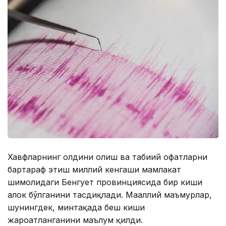
Хавфларнинг олдини олиш ва табиий офатларни
бартараф этиш миллий кенгаши мамлакат
шимолидаги Бенгует провинциясида бир киши
ҳалок бўлганини тасдиқлади. Маҳаллий маъмурлар,
шунингдек, минтақада беш киши
жароҳатланганини маълум қилди.