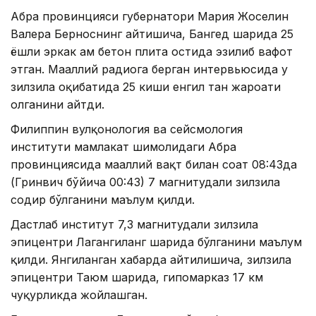
Абра провинцияси губернатори Мария Жоселин
Валера Берноснинг айтишича, Бангед шаҳрида 25
ёшли эркак ҳам бетон плита остида эзилиб вафот
этган. Маҳаллий радиога берган интервьюсида у
зилзила оқибатида 25 киши енгил тан жароҳати
олганини айтди.
Филиппин вулқонология ва сейсмология
институти мамлакат шимолидаги Абра
провинциясида маҳаллий вақт билан соат 08:43да
(Гринвич бўйича 00:43) 7 магнитудали зилзила
содир бўлганини маълум қилди.
Дастлаб институт 7,3 магнитудали зилзила
эпицентри Лагангиланг шаҳрида бўлганини маълум
қилди. Янгиланган хабарда айтилишича, зилзила
эпицентри Таюм шаҳрида, гипомарказ 17 км
чуқурликда жойлашган.