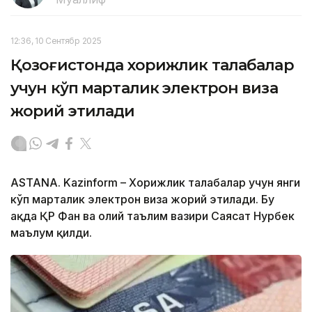
12:36, 10 Сентябр 2025
Қозоғистонда хорижлик талабалар
учун кўп марталик электрон виза
жорий этилади
ASTANA. Kazinform – Хорижлик талабалар учун янги
кўп марталик электрон виза жорий этилади. Бу
ҳақда ҚР Фан ва олий таълим вазири Саясат Нурбек
маълум қилди.