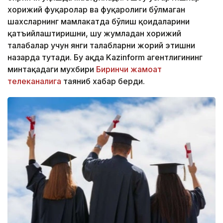
хорижий фуқаролар ва фуқаролиги бўлмаган
шахсларнинг мамлакатда бўлиш қоидаларини
қатъийлаштиришни, шу жумладан хорижий
талабалар учун янги талабларни жорий этишни
назарда тутади. Бу ҳақда Kazinform агентлигининг
минтақадаги мухбири
Биринчи жамоат
телеканалига
таяниб хабар берди.