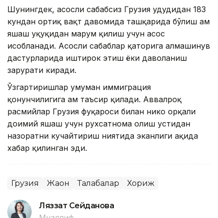
Шунингдек, асосли сабабсиз Грузия ҳудудидан 183
кундан ортиқ вақт давомида ташқарида бўлиш ҳам
яшаш ҳуқуқидан маҳрум қилиш учун асос
ҳисобланади. Асосли сабаблар қаторига алмашинув
дастурларида иштирок этиш ёки даволаниш
зарурати киради.
Ўзгартиришлар умуман иммиграция
қонунчилигига ҳам таъсир қилади. Аввалроқ
расмийлар Грузия фуқароси билан никоҳ орқали
доимий яшаш учун рухсатнома олиш устидан
назоратни кучайтириш ниятида эканлиги ҳақида
хабар қилинган эди.
Грузия
Жаҳон
Талабалар
Хориж
Ляззат Сейданова
Муаллиф