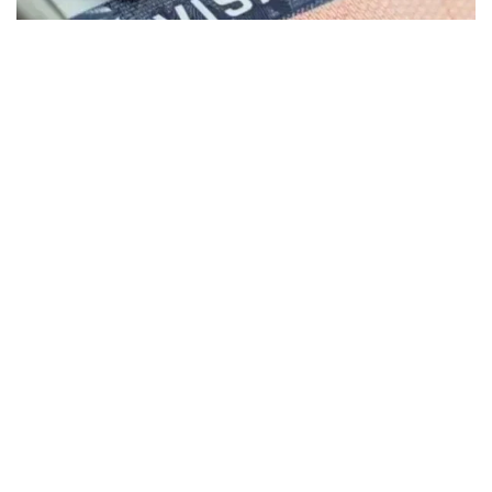
Фото: montsame
“Қозоғистонда 40 та етакчи хорижий
университетларнинг филиаллари
очилмоқда. Бугунги кунда
мамлакатимизда 31 минг 500 нафар
хорижлик талаба таҳсил олмоқда – бу
тарихий рекорддир. 2029 йилга бориб бу
сонни 150 мингга етказиш мақсад
қилинган. Бунинг учун хорижлик
талабалар, шунингдек, олимлар,