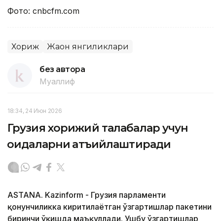
Фото: cnbcfm.cоm
Хориж
Жаҳон янгиликлари
без автора
Муаллиф
18:34, 24 Июн 2026
Грузия хорижий талабалар учун
қоидаларни қатъийлаштиради
ASTANA. Kazinform - Грузия парламенти
қонунчиликка киритилаётган ўзгартишлар пакетини
биринчи ўқишда маъқуллади. Ушбу ўзгартишлар