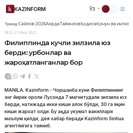
KAZINFORM
ЎЗ
Сайлов-2026
Ақорда
Тайинлов
Ҳодиса
Қонун ва интизо
Тренд:
18:52, 27 Июл 2022
Филиппинда кучли зилзила юз
берди: қурбонлар ва
жароҳатланганлар бор
МАNILA. Kazinform - Чоршанба куни Филиппиннинг
энг йирик ороли Лусонда 7 магнитудали зилзила юз
берди, натижада икки киши ҳалок бўлди, 30 га яқин
киши жароҳат олди. Бу ҳақда ҳукумат вакиллари
маълум қилди, дея хабар беради Kazinform Sinhua
агентлигига таяниб.