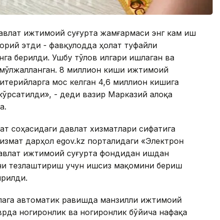
 Давлат ижтимоий суғурта жамғармаси энг кам иш
орий этди - фавқулодда ҳолат туфайли
нга берилди. Ушбу тўлов илгари ишлаган ва
 мўлжалланган. 8 миллион киши ижтимоий
итерийларга мос келган 4,6 миллион кишига
кўрсатилди», - деди вазир Марказий алоқа
а.
нат соҳасидаги давлат хизматлари сифатига
хизмат дарҳол egov.kz порталидаги «Электрон
авлат ижтимоий суғурта фондидан ишдан
ни тезлаштириш учун ишсиз мақомини бериш
ирилди.
илага автоматик равишда манзилли ижтимоий
рда ногиронлик ва ногиронлик бўйича нафақа