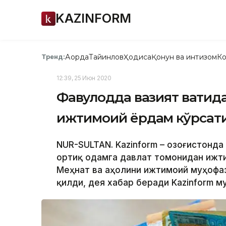
KAZINFORM
Ақорда
Тайинлов
Ҳодиса
Қонун ва интизом
Ко
Тренд:
12:39, 25 Июн 2020
Фавқулодда вазият вақтид
ижтимоий ёрдам кўрсат
NUR-SULTAN. Kazinform – Қозоғистонд
ортиқ одамга давлат томонидан ижти
Меҳнат ва аҳолини ижтимоий муҳофа
қилди, дея хабар беради Kazinform м