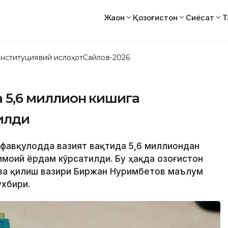
Жаҳон
Қозоғистон
Сиёсат
Т
нституциявий ислоҳот
Сайлов-2026
а 5,6 миллион кишига
илди
а фавқулодда вазият вақтида 5,6 миллиондан
моий ёрдам кўрсатилди. Бу ҳақда Қозоғистон
за қилиш вазири Биржан Нуримбетов маълум
ухбири.