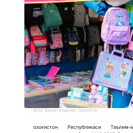
Фото: Виктор Федюнин / Kazinform
Қозоғистон Республикаси Таълим