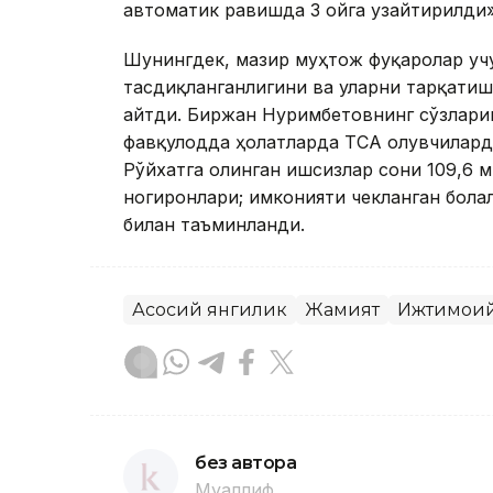
автоматик равишда 3 ойга узайтирилди»
Шунингдек, мазир муҳтож фуқаролар уч
тасдиқланганлигини ва уларни тарқатиш
айтди. Биржан Нуримбетовнинг сўзлариг
фавқулодда ҳолатларда ТСА олувчилардан
Рўйхатга олинган ишсизлар сони 109,6 мин
ногиронлари; имконияти чекланган бола
билан таъминланди.
Асосий янгилик
Жамият
Ижтимоий
без автора
Муаллиф