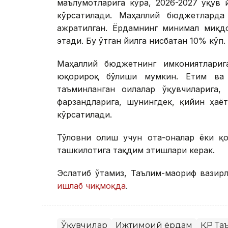
маълумотларига кўра, 2026-2027 ўқув
кўрсатилади. Маҳаллий бюджетларда
ажратилган. Ёрдамнинг минимал миқдо
этади. Бу ўтган йилга нисбатан 10% кўп.
Маҳаллий бюджетнинг имкониятлариг
юқорироқ бўлиши мумкин. Етим ва о
таъминланган оилалар ўқувчиларига,
фарзандларига, шунингдек, қийин ҳаё
кўрсатилади.
Тўловни олиш учун ота-оналар ёки қ
ташкилотига тақдим этишлари керак.
Эслатиб ўтамиз, Таълим-маориф вазирл
ишлаб чиқмоқда
.
Ўқувчилар
Ижтимоий ёрдам
ҚР Та