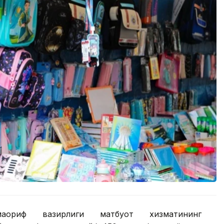
-маориф вазирлиги матбуот хизматининг