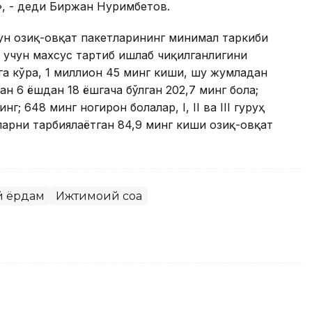
, - деди Биржан Нуримбетов.
ун озиқ-овқат пакетларининг минимал таркиби
 учун махсус тартиб ишлаб чиқилганлигини
а кўра, 1 миллион 45 минг киши, шу жумладан
 6 ёшдан 18 ёшгача бўлган 202,7 минг бола;
г; 648 минг ногирон болалар, I, II ва III гуруҳ
ларни тарбиялаётган 84,9 минг киши озиқ-овқат
 ёрдам
Ижтимоий соҳа