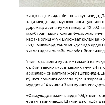
«Қисқа вақт ичида, бир неча кун ичида,
ҳақи миқдорида мутлақо янги тўловни ж
даромадларини йўқотганларга 42 500 та
мажбуран ишсиз қолган фуқаролар учун
нафақа олиш учун мурожаат қилди ва кр
321,9 миллиард танга миқдорида ёрдам 
хизматидаги онлайн-ҳисобот йиғилишид
Унинг сўзларига кўра, ижтимоий ва меҳ
салбий таъсир кўрсатмаслик учун 24та 
аризалар» хизматига жойлаштирилди. Д
бўшатилганлиги сабабли тўлаш жараёни
муддати 14 кундан 3 иш кунига қисқарт
«Фавқулодда вазиятларда 108,9 минг о
ёрдам тайинланди. Шунингдек, ушбу дав