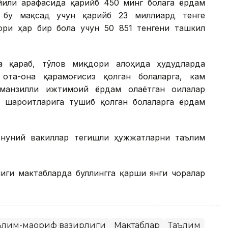
 йили арафасида қарийб 450 минг болага ёрдам
 бу мақсад учун қарийб 23 миллиард тенге
ри ҳар бир бола учун 50 851 тенгени ташкил
а қараб, тўлов миқдори алоҳида ҳудудларда
та-она қарамоғисиз қолган болаларга, кам
 манзилли ижтимоий ёрдам олаётган оилалар
т шароитларига тушиб қолган болаларга ёрдам
онуний вакиллар тегишли ҳужжатларни таълим
иги мактабларда буллингга қарши янги чоралар
ълим-маориф вазирлиги
Мактаблар
Таълим