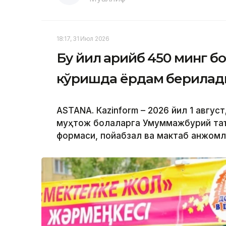
18:17, 31 Июл 2026
Бу йил қарийб 450 минг б
кўришда ёрдам берилад
ASTANА. Кazinform – 2026 йил 1 авгу
муҳтож болаларга Умуммажбурий та
формаси, пойабзал ва мактаб анжомл