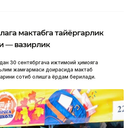
олага мактабга тайёргарлик
и — вазирлик
стдан 30 сентябргача ижтимоий ҳимояга
ълим жамғармаси доирасида мактаб
арини сотиб олишга ёрдам берилади.