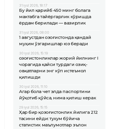
31 iyul 2026, 18:17
Бу йил қарийб 450 минг болага
мактабга тайёргарлик кўришда
ёрдам берилади — вазирлик
31 iyul 2026, 08:00
1 августдан Қозоғистонда қандай
муҳим ўзгаришлар юз беради
30 iyul 2026, 15:19
Қозоғистонликлар жорий йилнинг I
чорагида қайси турдаги озиқ-
овқатларни энг кўп истеъмол
қилишди
30 iyul 2026, 11:10
Агар бола чет элда паспортини
йўқотиб қўйса, нима қилиш керак
29 iyul 2026, 15:15
Ҳар бир қозоғистонлик йилига 212
тасини ейди: тухум бўйича
статистик маълумотлар эълон