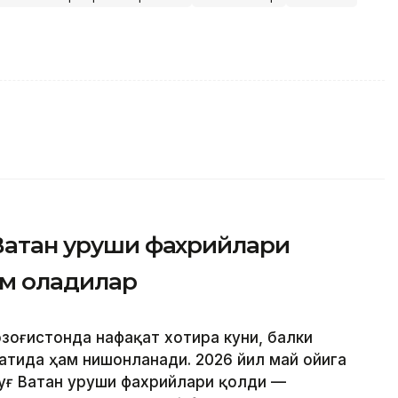
 Ватан уруши фахрийлари
дам оладилар
озоғистонда нафақат хотира куни, балки
атида ҳам нишонланади. 2026 йил май ойига
луғ Ватан уруши фахрийлари қолди —