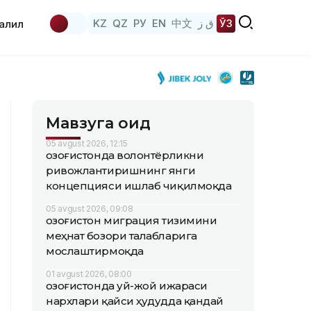
KZ
QZ
РУ
EN
中文
ق ز
ЎЗ
аҳлил
Мавзуга оид
05 avgust 2026, 12:15
Қозоғистонда волонтёрликни
ривожлантиришнинг янги
концепцияси ишлаб чиқилмоқда
05 avgust 2026, 09:08
Қозоғистон миграция тизимини
меҳнат бозори талабларига
мослаштирмоқда
01 avgust 2026, 08:00
Қозоғистонда уй-жой ижараси
нархлари қайси ҳудудда қандай