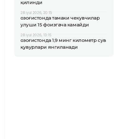
қилинди
28 iyul 2026, 20:15
Қозоғистонда тамаки чекувчилар
улуши 15 фоизгача камайди
28 iyul 2026, 13:15
Қозоғистонда 1,9 минг километр сув
қувурлари янгиланади