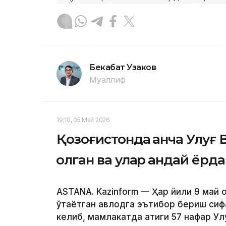
Бекабат Узаков
Муаллиф
19:10, 05 Май 2026
Қозоғистонда қанча Улуғ
қолган ва улар қандай ёр
ASTANA. Kazinform — Ҳар йили 9 май Қ
ўтаётган авлодга эътибор бериш сиф
келиб, мамлакатда атиги 57 нафар У