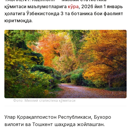
қўмитаси маълумотларига
кўра
, 2026 йил 1 январь
ҳолатига Ўзбекистонда 3 та ботаника боғи фаолият
юритмоқда.
Фото: Миллий статистика қўмитаси
Улар Қорақалпоғистон Республикаси, Бухоро
вилояти ва Тошкент шаҳрида жойлашган.