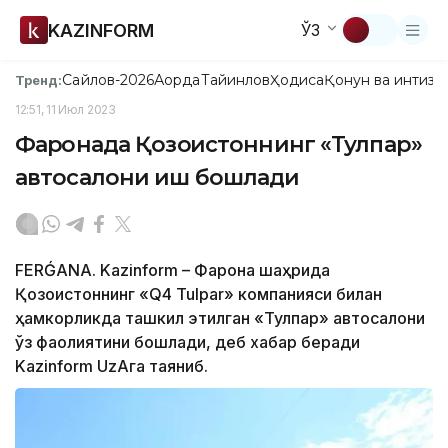
KAZINFORM
ЎЗ
Сайлов-2026
Ақорда
Тайинлов
Ҳодиса
Қонун ва интизо
Тренд:
12:51, 11 Июл 2023
Фарғонада Қозоғистоннинг «Тулпар»
автосалони иш бошлади
FERǴANA. Kazinform – Фарғона шаҳрида
Қозоғистоннинг «Q4 Tulpar» компанияси билан
ҳамкорликда ташкил этилган «Тулпар» автосалони
ўз фаолиятини бошлади, деб хабар беради
Kazinform UzAга таяниб.