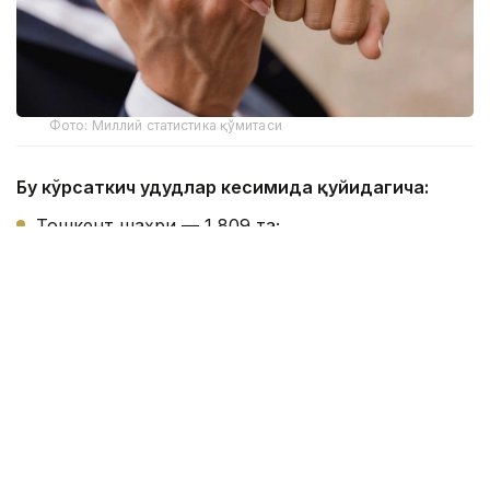
Фото: Миллий статистика қўмитаси
Бу кўрсаткич ҳудудлар кесимида қуйидагича:
Тошкент шаҳри — 1 809 та;
Хоразм вилояти — 1 066 та;
Қашқадарё вилояти — 995 та;
Бухоро вилояти — 979 та;
Самарқанд вилояти — 967 та;
Тошкент вилояти — 928 та;
Сурхондарё вилояти — 850 та;