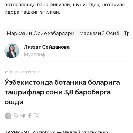
автосалонда банк филиали, шунингдек, нотариал
идора ташкил этилган.
Марказий Осиё хабарлари
Марказий Осиё
Тра
Ляззат Сейданова
Муаллиф
12:09, 09 Август 2026
Ўзбекистонда ботаника боғларига
ташрифлар сони 3,8 баробарга
ошди
TASHKENT. Kazinform — Миллий статистика