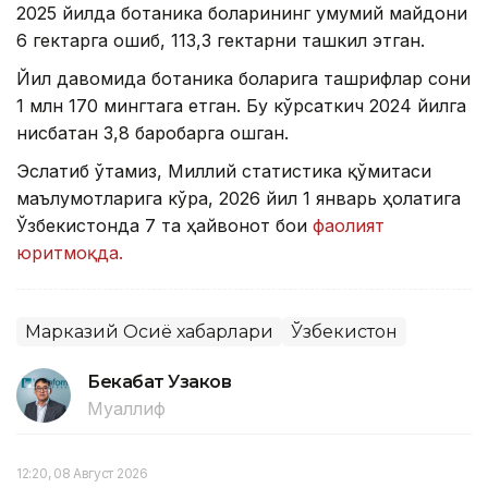
2025 йилда ботаника боғларининг умумий майдони
6 гектарга ошиб, 113,3 гектарни ташкил этган.
Йил давомида ботаника боғларига ташрифлар сони
1 млн 170 мингтага етган. Бу кўрсаткич 2024 йилга
нисбатан 3,8 баробарга ошган.
Эслатиб ўтамиз, Миллий статистика қўмитаси
маълумотларига кўра, 2026 йил 1 январь ҳолатига
Ўзбекистонда 7 та ҳайвонот боғи
фаолият
юритмоқда.
Марказий Осиё хабарлари
Ўзбекистон
Бекабат Узаков
Муаллиф
12:20, 08 Август 2026