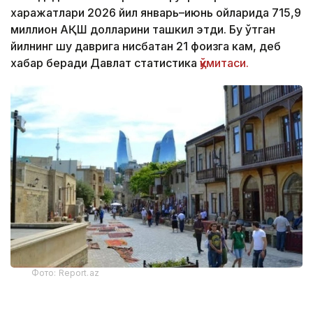
харажатлари 2026 йил январь–июнь ойларида 715,9
миллион АҚШ долларини ташкил этди. Бу ўтган
йилнинг шу даврига нисбатан 21 фоизга кам, деб
хабар беради Давлат статистика
қўмитаси.
Фото: Report.az
Харажатларнинг энг катта қисми транспорт