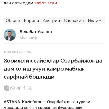
дан ортиқ одам
вафот этди
.
Об-ҳаво
Европа
Австрия
Словакия
Иқлим
Ж
Бекабат Узаков
Муаллиф
12:38, 06 Август 2026
Хорижлик сайёҳлар Озарбайжонда
дам олиш учун камроқ маблағ
сарфлай бошлади
ASTANA. Kazinform — Озарбайжонга туризм
мақсадида келган хорижлик фуқароларнинг