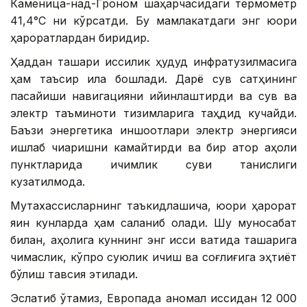
Каменица-над-Гроном шаҳарчасидаги термометр
41,4°С ни кўрсатди. Бу мамлакатдаги энг юқори
ҳароратлардан биридир.
Ҳаддан ташқари иссиқлик ҳудуд инфратузилмасига
ҳам таъсир қила бошлади. Дарё сув сатҳининг
пасайиши навигацияни қийинлаштирди ва сув ва
электр таъминоти тизимларига таҳдид кучайди.
Баъзи энергетика иншоотлари электр энергияси
ишлаб чиқаришни камайтирди ва бир қатор аҳоли
пунктларида ичимлик суви танқислиги
кузатилмоқда.
Мутахассисларнинг таъкидлашича, юқори ҳарорат
яқин кунларда ҳам сақланиб қолади. Шу муносабат
билан, аҳолига куннинг энг иссиқ вақтида ташқарига
чиқмаслик, кўпроқ суюқлик ичиш ва соғлиғига эҳтиёт
бўлиш тавсия этилади.
Эслатиб ўтамиз, Европада аномал иссиқдан 12 000