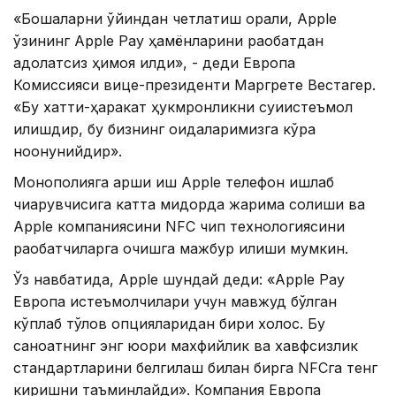
«Бошқаларни ўйиндан четлатиш орқали, Apple
ўзининг Apple Pay ҳамёнларини рақобатдан
адолатсиз ҳимоя қилди», - деди Европа
Комиссияси вице-президенти Маргрете Вестагер.
«Бу хатти-ҳаракат ҳукмронликни суиистеъмол
қилишдир, бу бизнинг қоидаларимизга кўра
ноқонунийдир».
Монополияга қарши иш Apple телефон ишлаб
чиқарувчисига катта миқдорда жарима солиши ва
Apple компаниясини NFC чип технологиясини
рақобатчиларга очишга мажбур қилиши мумкин.
Ўз навбатида, Apple шундай деди: «Apple Pay
Европа истеъмолчилари учун мавжуд бўлган
кўплаб тўлов опцияларидан бири холос. Бу
саноатнинг энг юқори махфийлик ва хавфсизлик
стандартларини белгилаш билан бирга NFCга тенг
киришни таъминлайди». Компания Европа