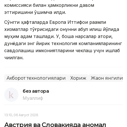
комиссияси билан ҳамкорликни давом
эттиришини қўшимча қилди.
Сўнгги ҳафталарда Европа Иттифоқи рақамли
хизматлар тўғрисидаги қонунни қабул қилиш йўлида
муҳим қадам ташлади. У, бошқа нарсалар қатори,
дунёдаги энг йирик технология компанияларининг
савдолашиш имкониятларини чеклаш учун ишлаб
чиқилган.
Ахборот технологиялари
Хориж
Жаҳон янгилик
без автора
Муаллиф
13:10, 06 Август 2026
Австрия ва Словакияда аномал