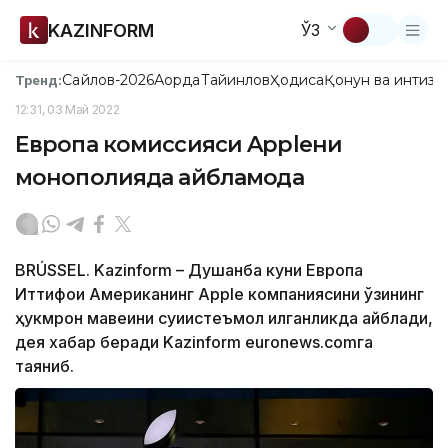
KAZINFORM
ЎЗ
Сайлов-2026
Ақорда
Тайинлов
Ҳодиса
Қонун ва интизо
Тренд:
12:31, 03 Май 2022
Европа комиссияси Appleни
монополияда айбламоқда
BRÚSSEL. Kazinform – Душанба куни Европа
Иттифоқи Американинг Apple компаниясини ўзининг
ҳукмрон мавқеини суиистеъмол қилганликда айблади,
дея хабар беради Kazinform euronews.comга
таяниб.