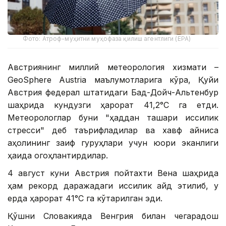
Фото: Атроф-муҳитни муҳофаза қилиш агентлиги (EPA)
Австриянинг миллий метеорология хизмати –
GeoSphere Austria маълумотларига кўра, Қуйи
Австрия федерал штатидаги Бад-Дойч-Альтенбур
шаҳрида кундузги ҳарорат 41,2°С га етди.
Метеорологлар буни "ҳаддан ташқари иссиқлик
стресси" деб таърифладилар ва хавф айниқса
аҳолининг заиф гуруҳлари учун юқори эканлиги
ҳақида огоҳлантирдилар.
4 август куни Австрия пойтахти Вена шаҳрида
ҳам рекорд даражадаги иссиқлик қайд этилиб, у
ерда ҳарорат 41°С га кўтарилган эди.
Қўшни Словакияда Венгрия билан чегарадош