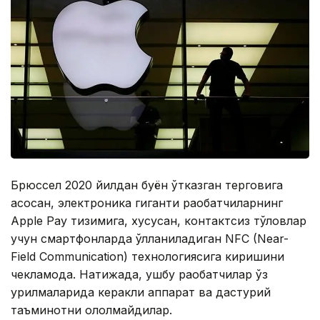
Брюссел 2020 йилдан буён ўтказган терговига
асосан, электроника гиганти рақобатчиларнинг
Apple Pay тизимига, хусусан, контактсиз тўловлар
учун смартфонларда қўлланиладиган NFC (Near-
Field Communication) технологиясига киришини
чекламоқда. Натижада, ушбу рақобатчилар ўз
қурилмаларида керакли аппарат ва дастурий
таъминотни ололмайдилар.