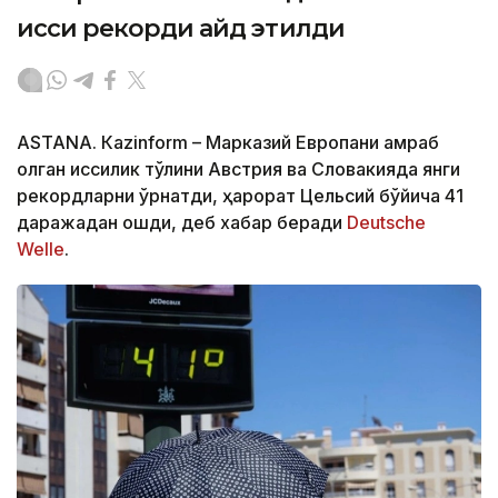
иссиқ рекорди қайд этилди
ASTANА. Кazinform – Марказий Европани қамраб
олган иссиқлик тўлқини Австрия ва Словакияда янги
рекордларни ўрнатди, ҳарорат Цельсий бўйича 41
даражадан ошди, деб хабар беради
Deutsche
Welle
.