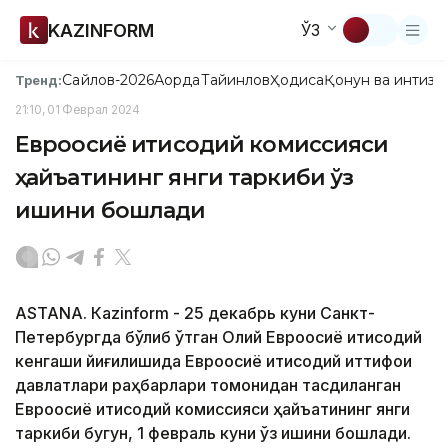
KAZINFORM
ЎЗ
Сайлов-2026
Ақорда
Тайинлов
Ҳодиса
Қонун ва интизо
Тренд:
21:10, 01 Феврал 2024
Евроосиё иқтисодий комиссияси
ҳайъатининг янги таркиби ўз
ишини бошлади
ASTANА. Кazinform - 25 декабрь куни Санкт-
Петербургда бўлиб ўтган Олий Евроосиё иқтисодий
кенгаши йиғилишида Евроосиё иқтисодий иттифоқи
давлатлари раҳбарлари томонидан тасдиқланган
Евроосиё иқтисодий комиссияси ҳайъатининг янги
таркиби бугун, 1 февраль куни ўз ишини бошлади.