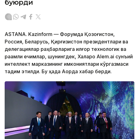
буюрди
ASTANA. Kazinform — Форумда Қозоғистон,
Россия, Беларусь, Қирғизистон президентлари ва
делегациялар раҳбарларига илғор технологик ва
рақамли ечимлар, шунингдек, Халқаро Alem.ai сунъий
интеллект марказининг имкониятлари кўргазмаси
тақдим этилди. Бу ҳақда Ақорда хабар берди.