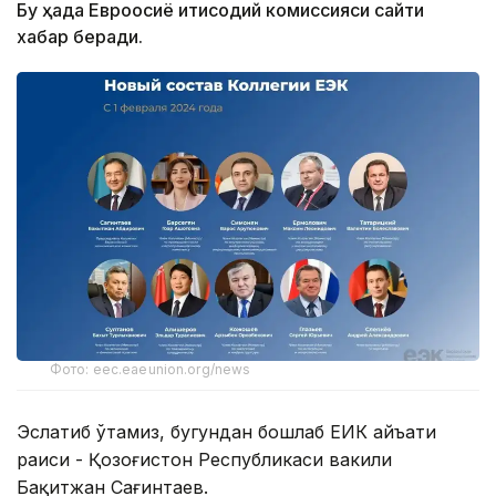
Бу ҳақда Евроосиё иқтисодий комиссияси сайти
хабар беради.
Фото: eec.eaeunion.org/news
Эслатиб ўтамиз, бугундан бошлаб ЕИК Ҳайъати
раиси - Қозоғистон Республикаси вакили
Бақитжан Сағинтаев.