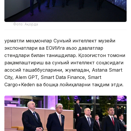
Фото: Ақорда
Ҳурматли меҳмонлар Сунъий интеллект музейи
экспонатлари ва ЕОИИга аъзо давлатлар
стендлари билан танишдилар. Қозоғистон томони
рақамлаштириш ва сунъий интеллект соҳасидаги
асосий ташаббусларини, жумладан, Astana Smart
City, Alem GPT, Smart Data Finance, Smart
Cargo+Keden ва бошқа лойиҳаларни тақдим этди.