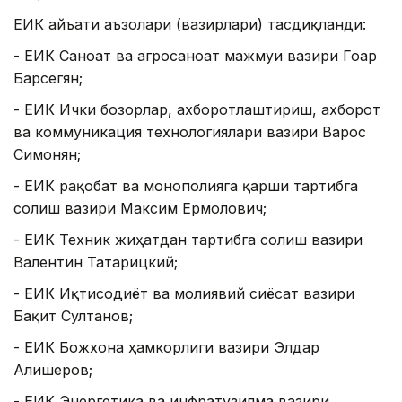
ЕИК Ҳайъати аъзолари (вазирлари) тасдиқланди:
- ЕИК Саноат ва агросаноат мажмуи вазири Гоар
Барсегян;
- ЕИК Ички бозорлар, ахборотлаштириш, ахборот
ва коммуникация технологиялари вазири Варос
Симонян;
- ЕИК рақобат ва монополияга қарши тартибга
солиш вазири Максим Ермолович;
- ЕИК Техник жиҳатдан тартибга солиш вазири
Валентин Татарицкий;
- ЕИК Иқтисодиёт ва молиявий сиёсат вазири
Бақит Султанов;
- ЕИК Божхона ҳамкорлиги вазири Элдар
Алишеров;
- ЕИК Энергетика ва инфратузилма вазири