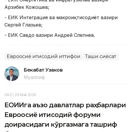
Арзибек Кожошев;
- ЕИК Интеграция ва макроиқтисодиёт вазири
Сергей Глазьев;
- ЕИК Савдо вазири Андрей Слепнев.
Евроосиё иқтисодий иттифоқи
Ташқи сиёсат
Бекабат Узаков
Муаллиф
08:21, 29 Май 2026
ЕОИИга аъзо давлатлар раҳбарлари
Евроосиё иқтисодий форуми
доирасидаги кўргазмага ташриф