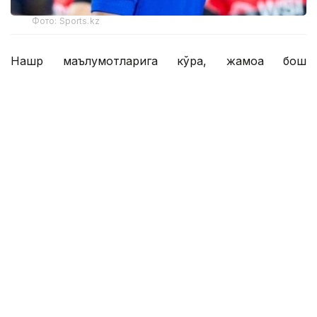
Фото: Sports.kz
Нашр маълумотларига кўра, жамоа бош
мураббийи Хаби Алонсо асосий таркибда 46
нафар футболчига эга. Янги трансферлар туфайли
бу кўрсаткич ҳали ҳам ошиши мумкин.
Британиялик журналистлар шунингдек,
Қозоғистон терма жамоасининг 17 ёшли ҳужумчиси
Дастан Сатпаевга эътибор қаратиб, у "Челси"
ҳужумчиси сифатида асосий таркибда ўрин олиш
учун қаттиқ рақобатга дуч келишини ёзишди.
— Бир йиллик ижарадан сўнг Николас
Жексон ҳужумчилар сафига қайтди.
Шунингдек, жамоага 2025 йил февраль
ойида шартнома имзолаган, аммо
жамоага фақат шу йилнинг август ойида