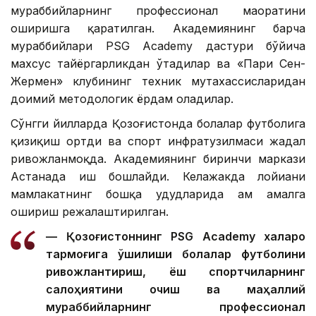
мураббийларнинг профессионал маҳоратини
оширишга қаратилган. Академиянинг барча
мураббийлари PSG Academy дастури бўйича
махсус тайёргарликдан ўтадилар ва «Пари Сен-
Жермен» клубининг техник мутахассисларидан
доимий методологик ёрдам оладилар.
Сўнгги йилларда Қозоғистонда болалар футболига
қизиқиш ортди ва спорт инфратузилмаси жадал
ривожланмоқда. Академиянинг биринчи маркази
Астанада иш бошлайди. Келажакда лойиҳани
мамлакатнинг бошқа ҳудудларида ҳам амалга
ошириш режалаштирилган.
— Қозоғистоннинг PSG Academy халқаро
тармоғига қўшилиши болалар футболини
ривожлантириш, ёш спортчиларнинг
салоҳиятини очиш ва маҳаллий
мураббийларнинг профессионал