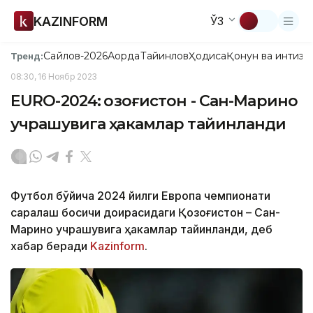
KAZINFORM
ЎЗ
Сайлов-2026
Ақорда
Тайинлов
Ҳодиса
Қонун ва интизо
Тренд:
08:30, 16 Ноябр 2023
ЕURО-2024: Қозоғистон - Сан-Марино
учрашувига ҳакамлар тайинланди
Футбол бўйича 2024 йилги Европа чемпионати
саралаш босқичи доирасидаги Қозоғистон – Сан-
Марино учрашувига ҳакамлар тайинланди, деб
хабар беради
Kazinform
.