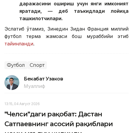
даражасини ошириш учун янги имконият
яратади, — деб таъкидлади лойиҳа
ташкилотчилари.
Эслатиб ўтамиз, Зинедин Зидан Франция миллий
футбол терма жамоаси бош мураббийи этиб
тайинланди
.
Футбол
Спорт
Бекабат Узаков
Муаллиф
13:15, 04 Август 2026
"Челси"даги рақобат: Дастан
Сатпаевнинг асосий рақиблари