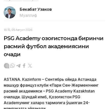
Бекабат Узаков
Муаллиф
16:15, 05 Август 2026
PSG Academy Қозоғистонда биринчи
расмий футбол академиясини
очади
ASTANА. Кazinform – Сентябрь ойида Астанада
машҳур француз клуби «Пари Сен-Жермен»нинг
расмий академияси – PSG Academy Kazakhstan
очилади. Шундай қилиб, Қозоғистон PSG
Academyнинг халқаро тармоғига қўшилган 24-
мамлакатга айланади.