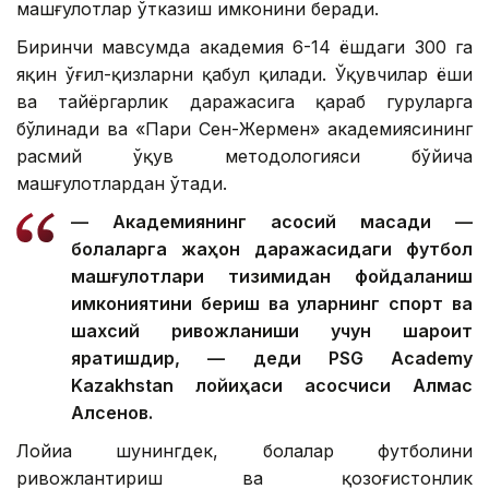
машғулотлар ўтказиш имконини беради.
Биринчи мавсумда академия 6-14 ёшдаги 300 га
яқин ўғил-қизларни қабул қилади. Ўқувчилар ёши
ва тайёргарлик даражасига қараб гуруҳларга
бўлинади ва «Пари Сен-Жермен» академиясининг
расмий ўқув методологияси бўйича
машғулотлардан ўтади.
— Академиянинг асосий мақсади —
болаларга жаҳон даражасидаги футбол
машғулотлари тизимидан фойдаланиш
имкониятини бериш ва уларнинг спорт ва
шахсий ривожланиши учун шароит
яратишдир, — деди PSG Academy
Kazakhstan лойиҳаси асосчиси Алмас
Алсенов.
Лойиҳа шунингдек, болалар футболини
ривожлантириш ва қозоғистонлик