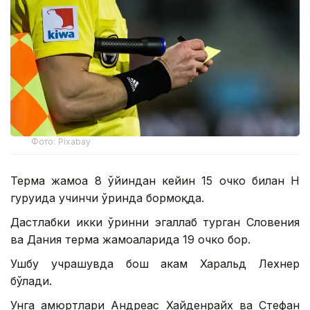
Фото: Pixabay
Терма жамоа 8 ўйиндан кейин 15 очко билан H
гуруҳида учинчи ўринда бормоқда.
Дастлабки икки ўринни эгаллаб турган Словения
ва Дания терма жамоаларида 19 очко бор.
Ушбу учрашувда бош ҳакам Харальд Лехнер
бўлади.
Унга ҳамюртлари Андреас Хайденрайх ва Стефан