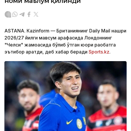
номи маълум қилинди
ASTANА. Кazinform — Британиянинг Daily Mail нашри
2026/27 йилги мавсум арафасида Лондоннинг
"Челси" жамоасида бўлиб ўтган юқори рақобатга
эътибор қаратди, деб хабар беради
Sports.kz
.