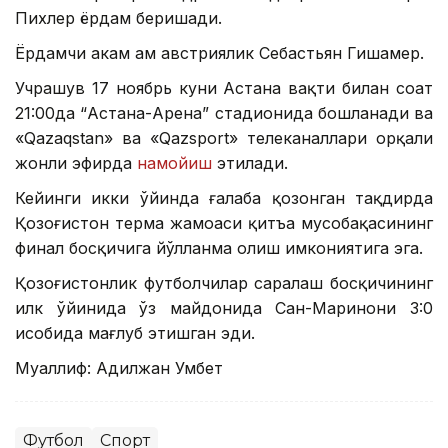
Пихлер ёрдам беришади.
Ёрдамчи ҳакам ҳам австриялик Себастьян Гишамер.
Учрашув 17 ноябрь куни Астана вақти билан соат
21:00да “Астана-Арена” стадионида бошланади ва
«Qazaqstan» ва «Qazsport» телеканаллари орқали
жонли эфирда
намойиш
этилади.
Кейинги икки ўйинда ғалаба қозонган тақдирда
Қозоғистон терма жамоаси қитъа мусобақасининг
финал босқичига йўлланма олиш имкониятига эга.
Қозоғистонлик футболчилар саралаш босқичининг
илк ўйинида ўз майдонида Сан-Маринони 3:0
ҳисобида мағлуб этишган эди.
Муаллиф: Адилжан Умбет
Футбол
Спорт