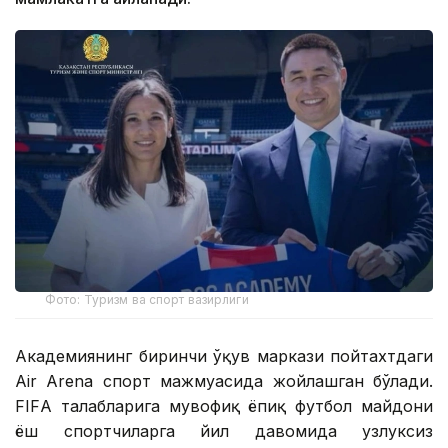
Фото: Туризм ва спорт вазирлиги
Академиянинг биринчи ўқув маркази пойтахтдаги
Air Arena спорт мажмуасида жойлашган бўлади.
FIFА талабларига мувофиқ ёпиқ футбол майдони
ёш спортчиларга йил давомида узлуксиз