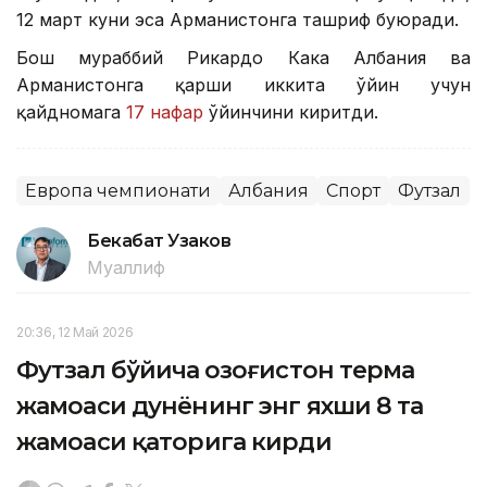
12 март куни эса Арманистонга ташриф буюради.
Бош мураббий Рикардо Кака Албания ва
Арманистонга қарши иккита ўйин учун
қайдномага
17 нафар
ўйинчини киритди.
Европа чемпионати
Албания
Спорт
Футзал
Бекабат Узаков
Муаллиф
20:36, 12 Май 2026
Футзал бўйича Қозоғистон терма
жамоаси дунёнинг энг яхши 8 та
жамоаси қаторига кирди