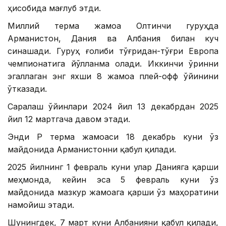
ҳисобида мағлуб этди.
Миллий терма жамоа Олтинчи гуруҳда
Арманистон, Дания ва Албания билан куч
синашади. Гуруҳ ғолиби тўғридан-тўғри Европа
чемпионатига йўлланма олади. Иккинчи ўринни
эгаллаган энг яхши 8 жамоа плей-офф ўйинини
ўтказади.
Саралаш ўйинлари 2024 йил 13 декабрдан 2025
йил 12 мартгача давом этади.
Энди ҚР терма жамоаси 18 декабрь куни ўз
майдонида Арманистонни қабул қилади.
2025 йилнинг 1 февраль куни улар Данияга қарши
меҳмонда, кейин эса 5 февраль куни ўз
майдонида мазкур жамоага қарши ўз маҳоратини
намойиш этади.
Шунингдек, 7 март куни Албанияни қабул қилади,