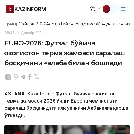
KAZINFORM
ЎЗ
Сайлов-2026
Ақорда
Тайинлов
Ҳодиса
Қонун ва интизо
Тренд:
08:36, 14 Декабр 2024
EURО-2026: Футзал бўйича
Қозоғистон терма жамоаси саралаш
босқичини ғалаба билан бошлади
ASTANА. Кazinform – Футзал бўйича Қозоғистон
терма жамоаси 2026 йилги Европа чемпионати
саралаш босқичидаги илк ўйинини Албанияга қарши
ўтказди.