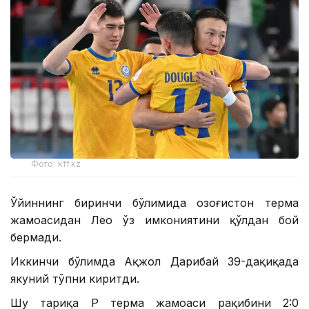
Фото: kff.kz
Ўйиннинг биринчи бўлимида Қозоғистон терма
жамоасидан Лео ўз имкониятини қўлдан бой
бермади.
Иккинчи бўлимда Ақжол Дарибай 39-дақиқада
якуний тўпни киритди.
Шу тариқа ҚР терма жамоаси рақибини 2:0