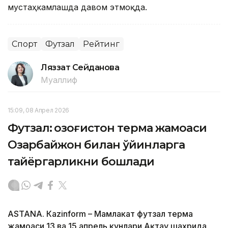
мустаҳкамлашда давом этмоқда.
Спорт
Футзал
Рейтинг
Ляззат Сейданова
Муаллиф
15:09, 08 Апрел 2026
Футзал: Қозоғистон терма жамоаси
Озарбайжон билан ўйинларга
тайёргарликни бошлади
ASTANА. Кazinform – Мамлакат футзал терма
жамоаси 13 ва 15 апрель кунлари Ақтау шаҳрида