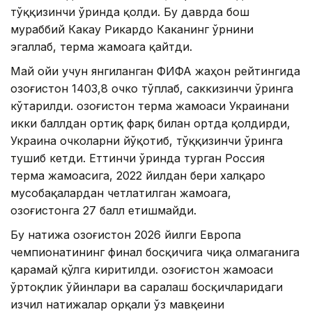
тўққизинчи ўринда қолди. Бу даврда бош
мураббий Какау Рикардо Каканинг ўрнини
эгаллаб, терма жамоага қайтди.
Май ойи учун янгиланган ФИФА жаҳон рейтингида
Қозоғистон 1403,8 очко тўплаб, саккизинчи ўринга
кўтарилди. Қозоғистон терма жамоаси Украинани
икки баллдан ортиқ фарқ билан ортда қолдирди,
Украина очколарни йўқотиб, тўққизинчи ўринга
тушиб кетди. Еттинчи ўринда турган Россия
терма жамоасига, 2022 йилдан бери халқаро
мусобақалардан четлатилган жамоага,
Қозоғистонга 27 балл етишмайди.
Бу натижа Қозоғистон 2026 йилги Европа
чемпионатининг финал босқичига чиқа олмаганига
қарамай қўлга киритилди. Қозоғистон жамоаси
ўртоқлик ўйинлари ва саралаш босқичларидаги
изчил натижалар орқали ўз мавқеини