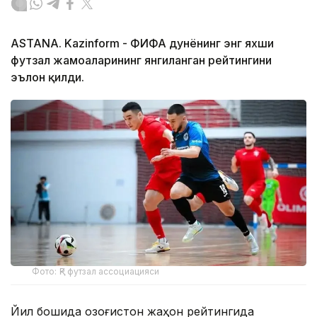
ASTANA. Kazinform - ФИФА дунёнинг энг яхши
футзал жамоаларининг янгиланган рейтингини
эълон қилди.
Фото: ҚР футзал ассоциацияси
Йил бошида Қозоғистон жаҳон рейтингида