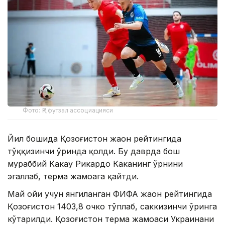
Фото: ҚР футзал ассоциацияси
Йил бошида Қозоғистон жаҳон рейтингида
тўққизинчи ўринда қолди. Бу даврда бош
мураббий Какау Рикардо Каканинг ўрнини
эгаллаб, терма жамоага қайтди.
Май ойи учун янгиланган ФИФА жаҳон рейтингида
Қозоғистон 1403,8 очко тўплаб, саккизинчи ўринга
кўтарилди. Қозоғистон терма жамоаси Украинани