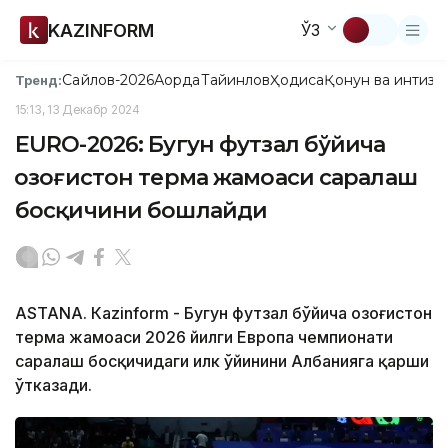
KAZINFORM
ЎЗ
Сайлов-2026
Ақорда
Тайинлов
Ҳодиса
Қонун ва интизо
Тренд:
15:13, 13 Декабр 2024
EURО-2026: Бугун футзал бўйича
Қозоғистон терма жамоаси саралаш
босқичини бошлайди
ASTANА. Кazinform - Бугун футзал бўйича Қозоғистон
терма жамоаси 2026 йилги Европа чемпионати
саралаш босқичидаги илк ўйинини Албанияга қарши
ўтказади.