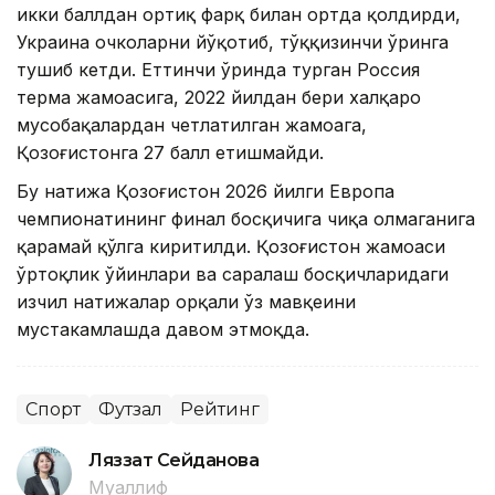
икки баллдан ортиқ фарқ билан ортда қолдирди,
Украина очколарни йўқотиб, тўққизинчи ўринга
тушиб кетди. Еттинчи ўринда турган Россия
терма жамоасига, 2022 йилдан бери халқаро
мусобақалардан четлатилган жамоага,
Қозоғистонга 27 балл етишмайди.
Бу натижа Қозоғистон 2026 йилги Европа
чемпионатининг финал босқичига чиқа олмаганига
қарамай қўлга киритилди. Қозоғистон жамоаси
ўртоқлик ўйинлари ва саралаш босқичларидаги
изчил натижалар орқали ўз мавқеини
мустаҳкамлашда давом этмоқда.
Спорт
Футзал
Рейтинг
Ляззат Сейданова
Муаллиф