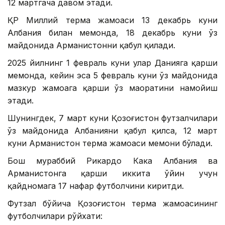
12 мартгача давом этади.
ҚР Миллий терма жамоаси 13 декабрь куни
Албания билан меҳмонда, 18 декабрь куни ўз
майдонида Арманистонни қабул қилади.
2025 йилнинг 1 февраль куни улар Данияга қарши
меҳмонда, кейин эса 5 февраль куни ўз майдонида
мазкур жамоага қарши ўз маҳоратини намойиш
этади.
Шунингдек, 7 март куни Қозоғистон футзалчилари
ўз майдонида Албанияни қабул қилса, 12 март
куни Арманистон терма жамоаси меҳмони бўлади.
Бош мураббий Рикардо Кака Албания ва
Арманистонга қарши иккита ўйин учун
қайдномага 17 нафар футболчини киритди.
Футзал бўйича Қозоғистон терма жамоасининг
футболчилари рўйхати: