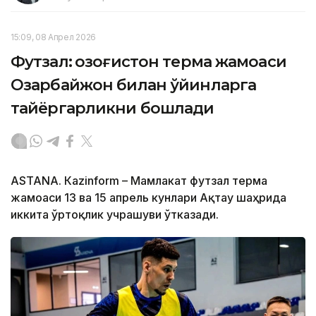
15:09, 08 Апрел 2026
Футзал: Қозоғистон терма жамоаси
Озарбайжон билан ўйинларга
тайёргарликни бошлади
ASTANА. Кazinform – Мамлакат футзал терма
жамоаси 13 ва 15 апрель кунлари Ақтау шаҳрида
иккита ўртоқлик учрашуви ўтказади.