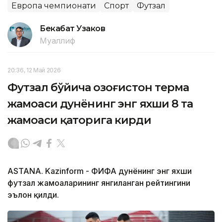
Европа чемпионати
Спорт
Футзал
Бекабат Узаков
Муаллиф
20:36, 12 Май 2026
Футзал бўйича Қозоғистон терма
жамоаси дунёнинг энг яхши 8 та
жамоаси қаторига кирди
ASTANA. Kazinform - ФИФА дунёнинг энг яхши
футзал жамоаларининг янгиланган рейтингини
эълон қилди.