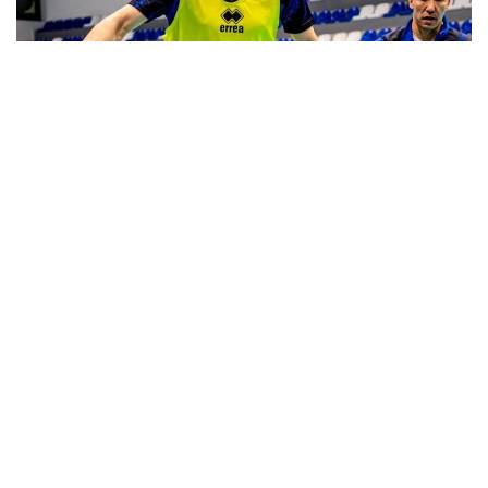
Фото: Қозоғистон футбол федерацияси
Қозоғистонликлар ФИФА тақвимига мувофиқ 5-15
апрель кунлари ўқув-машғулот йиғинини
ўтказадилар. Ўқув-машғулот йиғини доирасида
Какау бошчилигидаги қозоғистонликлар 13 ва 15
апрель кунлари Ақтау шаҳрида Озарбайжон терма
жамоаси билан иккита ўртоқлик учрашуви
ўтказадилар.