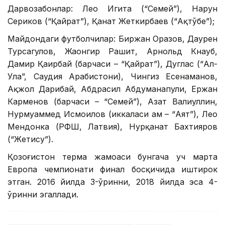
Дарвозабонлар: Лео Игита (“Семей”), Нарун
Сериков (“Қайрат”), Қанат Жеткирбаев (“Ақтўбе”);
Майдондаги футболчилар: Биржан Оразов, Даурен
Турсагулов, Жаҳонгир Рашит, Арнольд Кнауб,
Дамир Қаирбай (барчаси – “Қайрат”), Дуглас (“Ал-
Ула”, Саудия Арабистони), Чингиз Есенаманов,
Ақжол Дарибай, Абдрасил Абдуманапули, Ержан
Карменов (барчаси – “Семей”), Азат Валиуллин,
Нурмуҳаммед Исмоилов (иккаласи ҳам – “Аят”), Лео
Мендонка (РФШ, Латвия), Нурқанат Бахтияров
(“Жетису”).
Қозоғистон терма жамоаси бунгача уч марта
Европа чемпионати финал босқичида иштирок
этган. 2016 йилда 3-ўринни, 2018 йилда эса 4-
ўринни эгаллади.