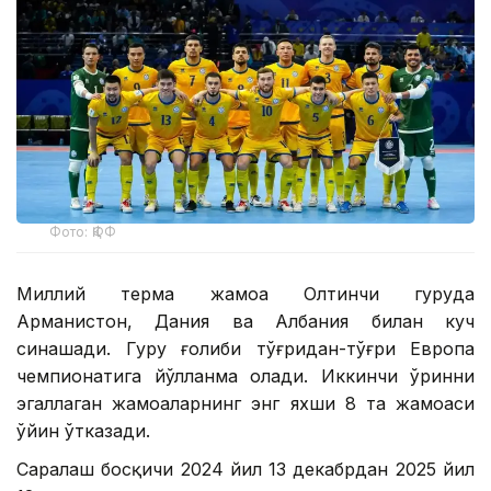
Фото: ҚФФ
Миллий терма жамоа Олтинчи гуруҳда
Арманистон, Дания ва Албания билан куч
синашади. Гуруҳ ғолиби тўғридан-тўғри Европа
чемпионатига йўлланма олади. Иккинчи ўринни
эгаллаган жамоаларнинг энг яхши 8 та жамоаси
ўйин ўтказади.
Саралаш босқичи 2024 йил 13 декабрдан 2025 йил