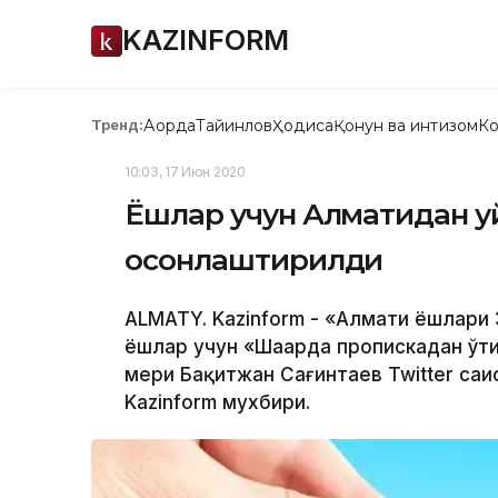
KAZINFORM
Ақорда
Тайинлов
Ҳодиса
Қонун ва интизом
Ко
Тренд:
10:03, 17 Июн 2020
Ёшлар учун Алматидан у
осонлаштирилди
ALMATY. Kazinform - «Алмати ёшлари 
ёшлар учун «Шаҳарда пропискадан ўти
мери Бақитжан Сағинтаев Twitter саҳ
Kazinform мухбири.