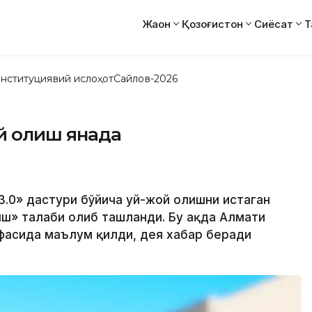
Жаҳон
Қозоғистон
Сиёсат
Т
нституциявий ислоҳот
Сайлов-2026
й олиш янада
3.0» дастури бўйича уй-жой олишни истаган
ш» талаби олиб ташланди. Бу ҳақда Алмати
ифасида маълум қилди, дея хабар беради