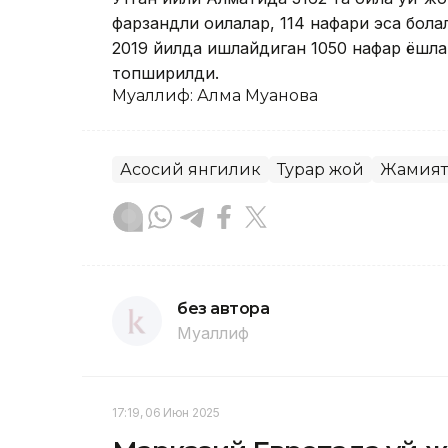
фарзандли оилалар, 114 нафари эса бол
2019 йилда ишлайдиган 1050 нафар ёшла
топширилди.
Муаллиф: Алма Муқанова
Асосий янгилик
Турар жой
Жамият
без автора
Муаллиф
17:19, 06 Июн 2025