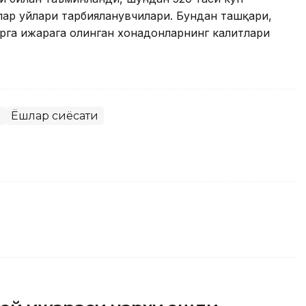
алар уйлари тарбияланувчилари. Бундан ташқари,
рга ижарага олинган хонадонларнинг калитлари
Ёшлар сиёсати