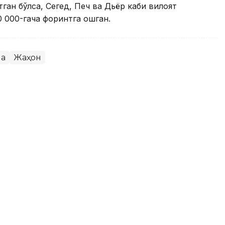
ган бўлса, Сегед, Печ ва Дьёр каби вилоят
0 000-гача форинтга ошган.
па
Жаҳон
и учувчилари тақдирланди