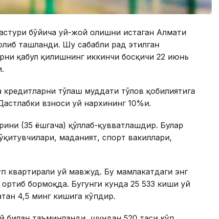
астури бўйича уй-жой олишни истаган Алмати
олиб ташланди. Шу сабабли рад этилган
арни қабул қилишнинг иккинчи босқичи 22 июнь
.
 кредитларни тўлаш муддати тўлов қобилиятига
 Дастлабки взноси уй нархининг 10%и.
ини (35 ёшгача) қўллаб-қувватлашдир. Булар
ўқитувчилари, маданият, спорт вакиллари,
ўп квартирали уй мавжуд. Бу мамлакатдаги энг
и ортиб бормоқда. Бугунги кунда 25 533 киши уй
атан 4,5 минг кишига кўпдир.
ой билан таъминланди, шундан 520 таси кўп