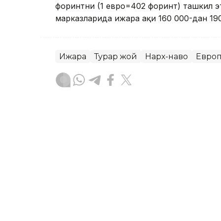
форинтни (1 евро=402 форинт) ташкил эт
марказларида ижара ҳақи 160 000-дан 19
Ижара
Турар жой
Нарх-наво
Евро
Жарасқан Нұрыбаев
Муаллиф
13:55, 09 Март 2023
«Буркит» авиакомпанияс