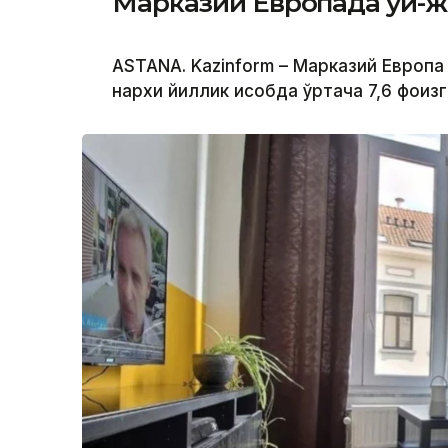
Марказий Европада уй-ж
ASTANA. Kazinform – Марказий Европ
нархи йиллик ҳисобда ўртача 7,6 фоиз