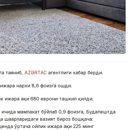
га таяниб,
AZƏRTAC
агентлиги хабар берди.
ижара нархи 8,6 фоизга ошди.
к ижара ҳақи 680 еврони ташкил қилди.
 ичида мамлакат бўйлаб 0,9 фоизга, Будапештда
а шаҳарларидаги вазият бироз бошқача:
енда ўртача ойлик ижара ҳақи 225 минг