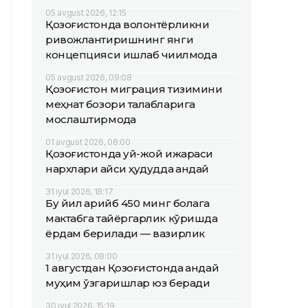
05 avgust 2026, 12:15
Қозоғистонда волонтёрликни
ривожлантиришнинг янги
концепцияси ишлаб чиқилмоқда
05 avgust 2026, 09:08
Қозоғистон миграция тизимини
меҳнат бозори талабларига
мослаштирмоқда
01 avgust 2026, 08:00
Қозоғистонда уй-жой ижараси
нархлари қайси ҳудудда қандай
31 iyul 2026, 18:17
Бу йил қарийб 450 минг болага
мактабга тайёргарлик кўришда
ёрдам берилади — вазирлик
31 iyul 2026, 08:00
1 августдан Қозоғистонда қандай
муҳим ўзгаришлар юз беради
30 iyul 2026, 15:19