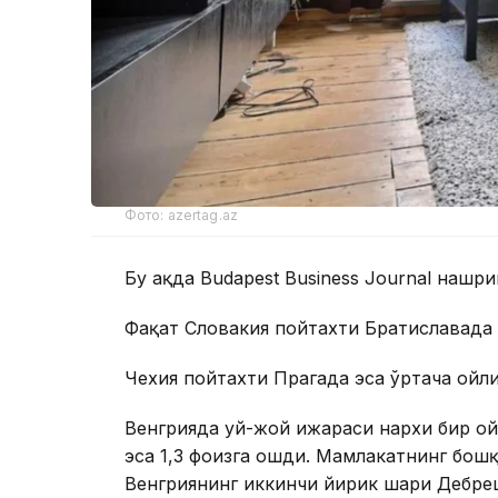
Фото: azertag.az
Бу ҳақда Budapest Business Journal нашри
Фақат Словакия пойтахти Братиславада 
Чехия пойтахти Прагада эса ўртача ойли
Венгрияда уй-жой ижараси нархи бир ой
эса 1,3 фоизга ошди. Мамлакатнинг бошқ
Венгриянинг иккинчи йирик шаҳри Дебрец