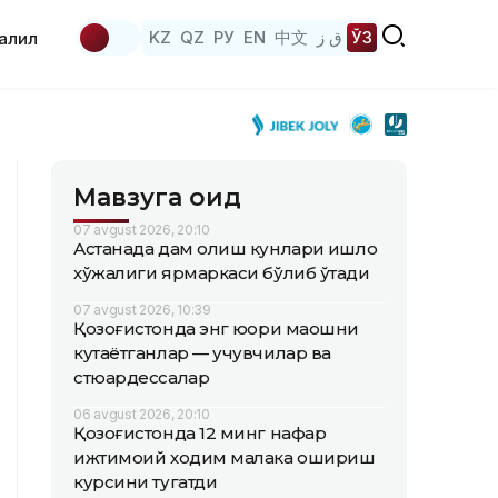
KZ
QZ
РУ
EN
中文
ق ز
ЎЗ
аҳлил
Мавзуга оид
07 avgust 2026, 20:10
Астанада дам олиш кунлари қишлоқ
хўжалиги ярмаркаси бўлиб ўтади
07 avgust 2026, 10:39
Қозоғистонда энг юқори маошни
кутаётганлар — учувчилар ва
стюардессалар
06 avgust 2026, 20:10
Қозоғистонда 12 минг нафар
ижтимоий ходим малака ошириш
курсини тугатди