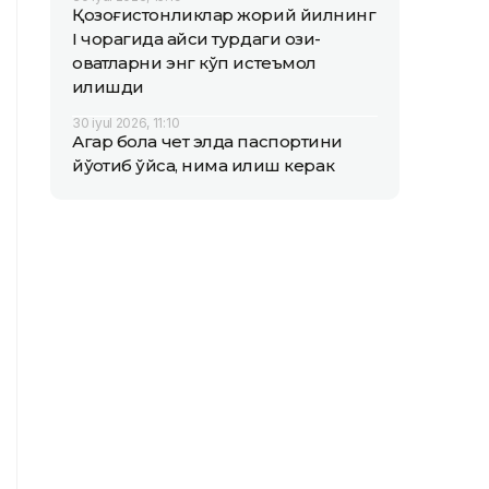
Қозоғистонликлар жорий йилнинг
I чорагида қайси турдаги озиқ-
овқатларни энг кўп истеъмол
қилишди
30 iyul 2026, 11:10
Агар бола чет элда паспортини
йўқотиб қўйса, нима қилиш керак