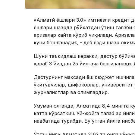
«Алматй ёшлари 3.0» имтиёзли кредит д
ёшлари шаҳарда рўйхатдан ўтиш талаби 
аризалар қайта кўриб чиқилади. Аризал
куни бошланади«, - деб ёзди шаҳар ҳокими
Шуни таъкидлаш керакки, дастур бўйича
қараб 3 йилдан 25 йилгача белгиланади.
Дастурнинг мақсади ёш бюджет ишчилар
ўқитувчилар, шифокорлар, университет 
журналистлар ва олимлардир.
Умуман олганда, Алматида 8,4 мингта к
катта кўрсаткич. Уй-жойга талаб ҳар йил
навбатида турибди. Бу ўтган йилга нисб
Ўтган йили Алматида 3162 та оила уй-ж