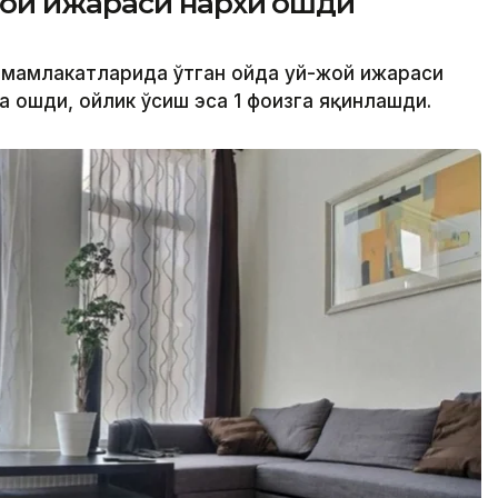
ой ижараси нархи ошди
а мамлакатларида ўтган ойда уй-жой ижараси
га ошди, ойлик ўсиш эса 1 фоизга яқинлашди.