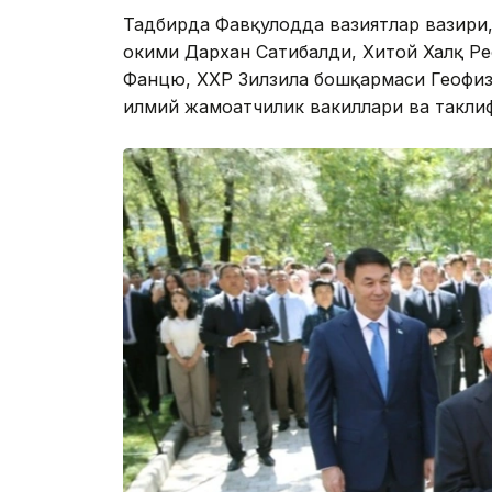
Фото: Фавқулодда вазиятлар вазирлиги
Тадбирда Фавқулодда вазиятлар вазири,
ҳокими Дархан Сатибалди, Хитой Халқ Р
Фанцю, ХХР Зилзила бошқармаси Геофизи
илмий жамоатчилик вакиллари ва таклиф