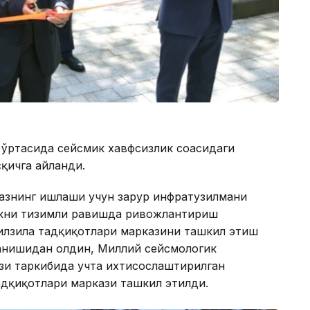
ўртасида сейсмик хавфсизлик соҳасидаги
қичга айланди.
азнинг ишлаши учун зарур инфратузилмани
икни тизимли равишда ривожлантириш
зилзила тадқиқотлари марказини ташкил этиш
ланишидан олдин, Миллий сейсмологик
зи таркибида учта ихтисослаштирилган