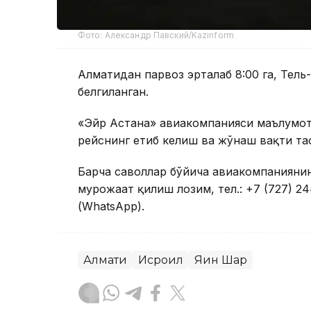
Фото: Александр Павский/Kazinform
Алматидан парвоз эрталаб 8:00 га, Тель-
белгиланган.
«Эйр Астана» авиакомпанияси маълумот
рейснинг етиб келиш ва жўнаш вақти т
Барча саволлар бўйича авиакомпаниянинг
мурожаат қилиш лозим, тел.: +7 (727) 24
(WhatsApp).
Алмати
Исроил
Яқин Шарқ