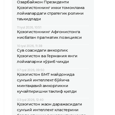
Озарбайжон Президенти
Қозоғистоннинг икки томонлама
лойиҳалардаги стратегик ролини
таъкидлади
11 iyul 2026, 10:51
Қозоғистоннинг Афғонистонга
нисбатан прагматик позицияси
10 iyul 2026, 11:38
Сув соҳасидаги ҳамкорлик:
Қозоғистон ва Германия янги
лойиҳаларни кўриб чиқди
07 iyul 2026, 09:50
Қозоғистон БМТ майдонида
сунъий интеллект бўйича
минтақавий ҳамкорликни
кучайтиришни таклиф қилди
03 iyul 2026, 12:40
Қозоғистон жаҳон даражасидаги
сунъий интеллект кластерини