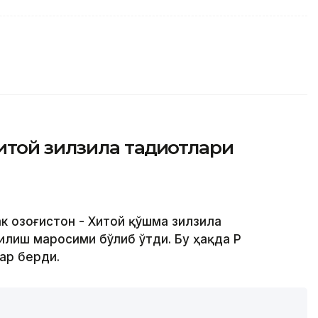
той зилзила тадқиқотлари
к Қозоғистон - Хитой қўшма зилзила
лиш маросими бўлиб ўтди. Бу ҳақда ҚР
ар берди.