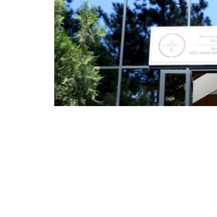
лабораторияни ўз ичига олган Зилзила 