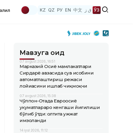
KZ
QZ
РУ
EN
中文
ق ز
ЎЗ
аҳлил
Мавзуга оид
07 avgust 2026, 16:51
Марказий Осиё мамлакатлари
Сирдарё ҳавзасида сув ҳисобини
автоматлаштириш режаси
лойиҳасини ишлаб чиқмоқчи
07 avgust 2026, 15:38
Чўлпон-Отада Евроосиё
ҳукуматлараро кенгаши йиғилиши
бўлиб ўтди: олтита ҳужжат
имзоланди
14 iyul 2026, 11:12