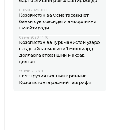
барпо этишни режалаштирмоқда
03 iyul 2026, 11:38
Қозоғистон ва Осиё тараққиёт
банки сув соҳасидаги ҳамкорликни
кучайтиради
02 iyul 2026, 14:10
Қозоғистон ва Туркманистон ўзаро
савдо айланмасини 1 миллиард
долларга етказишни мақсад
қилган
29 iyun 2026, 15:55
LIVE: Грузия Бош вазирининг
Қозоғистонга расмий ташрифи