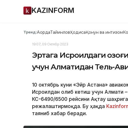
KAZINFORM
Ақорда
Тайинлов
Ҳодиса
Қонун ва интизом
Ко
Тренд:
19:07, 09 Октябр 2023
Эртага Исроилдаги қозо
учун Алматидан Тель-Ави
10 октябрь куни «Эйр Астана» авиако
Исроилдан олиб кетиш учун Алмати –
КС-6490/6500 рейсини Ақтау шаҳрига
режалаштирмоқда. Бу ҳақда
Kazinfo
таяниб хабар беради.