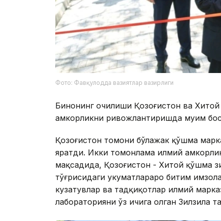
Фото: Фавқулодда вазиятлар вазирлиги
Бинонинг очилиши Қозоғистон ва Хитой 
ҳамкорликни ривожлантиришда муҳим бос
Қозоғистон томони бўлажак қўшма марк
яратди. Икки томонлама илмий ҳамкорл
мақсадида, Қозоғистон - Хитой қўшма 
тўғрисидаги ҳукуматлараро битим имзо
кузатувлар ва тадқиқотлар илмий марка