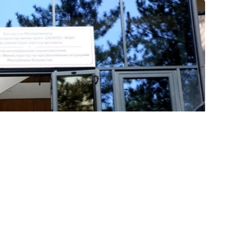
тадқиқотлари маркази ташкил этилди.