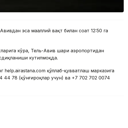
Авивдан эса маҳаллий вақт билан соат 12:50 га
ларига кўра, Тель-Авив шаҳри аэропортидан
асдиқланиши кутилмоқда.
 help.airastana.com қўллаб-қувватлаш марказига
4 44 78 (қўнғироқлар учун) ва +7 702 702 0074