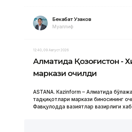
Бекабат Узаков
Муаллиф
12:40, 09 Август 2026
Алматида Қозоғистон - Хи
маркази очилди
ASTANА. Кazinform – Алматида бўлажа
тадқиқотлари маркази биносининг очи
Фавқулодда вазиятлар вазирлиги хаб