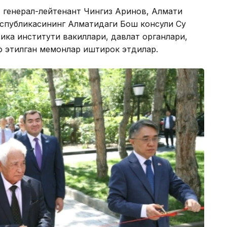
 генерал-лейтенант Чингиз Аринов, Алмати
еспубликасининг Алматидаги Бош консули Су
ка институти вакиллари, давлат органлари,
 этилган меҳмонлар иштирок этдилар.