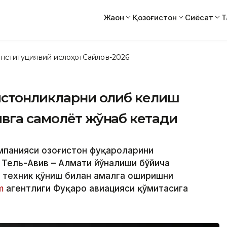
Жаҳон
Қозоғистон
Сиёсат
Т
нституциявий ислоҳот
Сайлов-2026
ғистонликларни олиб келиш
вга самолёт жўнаб кетади
мпанияси Қозоғистон фуқароларини
 Тель-Авив – Алмати йўналиши бўйича
 техник қўниш билан амалга оширишни
rm
агентлиги Фуқаро авиацияси қўмитасига