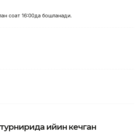
лан соат 16:00да бошланади.
турнирида қийин кечган