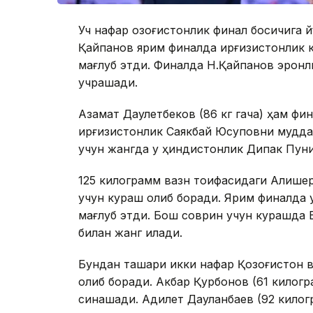
Уч нафар қозоғистонлик финал босқичига 
Қайпанов ярим финалда қирғизистонлик 
мағлуб этди. Финалда Н.Қайпанов эрон
учрашади.
Азамат Даулетбеков (86 кг гача) ҳам фи
қирғизистонлик Саякбай Юсуповни муддат
учун жангда у ҳиндистонлик Дипак Пуни
125 килограмм вазн тоифасидаги Алишер
учун кураш олиб боради. Ярим финалда 
мағлуб этди. Бош соврин учун курашда
билан жанг қилади.
Бундан ташқари икки нафар Қозоғистон 
олиб боради. Акбар Қурбонов (61 килогр
синашади. Адилет Дауланбаев (92 килогр