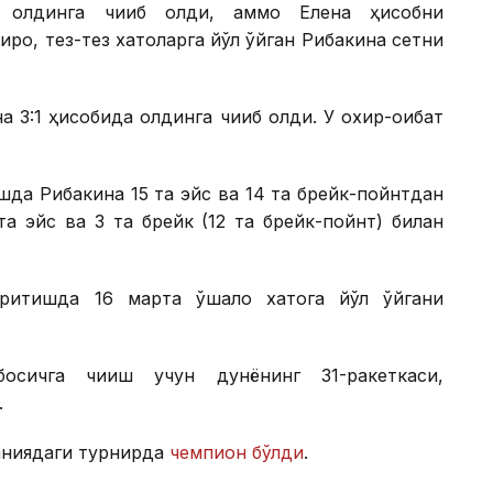
а олдинга чиқиб олди, аммо Елена ҳисобни
роқ, тез-тез хатоларга йўл қўйган Рибакина сетни
а 3:1 ҳисобида олдинга чиқиб олди. У охир-оқибат
ашда Рибакина 15 та эйс ва 14 та брейк-пойнтдан
а эйс ва 3 та брейк (12 та брейк-пойнт) билан
итишда 16 марта қўшалоқ хатога йўл қўйгани
осқичга чиқиш учун дунёнинг 31-ракеткаси,
.
аниядаги турнирда
чемпион бўлди
.