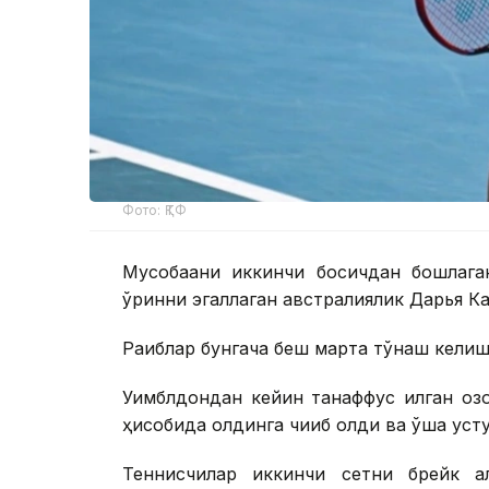
Фото: ҚТФ
Мусобақани иккинчи босқичдан бошлага
ўринни эгаллаган австралиялик Дарья К
Рақиблар бунгача беш марта тўқнаш келиш
Уимблдондан кейин танаффус қилган қоз
ҳисобида олдинга чиқиб олди ва ўша устун
Теннисчилар иккинчи сетни брейк а