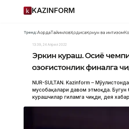
KAZINFORM
Ақорда
Тайинлов
Ҳодиса
Қонун ва интизом
Ко
Тренд:
13:39, 24 Апрел 2022
Эркин кураш. Осиё чемп
қозоғистонлик финалга чи
NUR-SULTAN. Kazinform – Мўғулистонд
мусобақалари давом этмоқда. Бугун 61,
курашчилар гиламга чиқди, дея хабар 