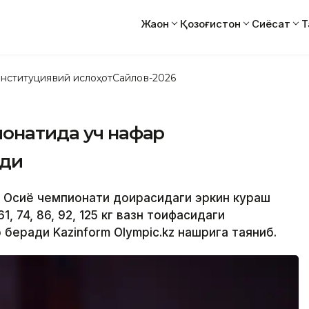
Жаҳон
Қозоғистон
Сиёсат
Т
нституциявий ислоҳот
Сайлов-2026
ионатида уч нафар
қди
а Осиё чемпионати доирасидаги эркин кураш
 74, 86, 92, 125 кг вазн тоифасидаги
беради Kazinform Olympic.kz нашрига таяниб.