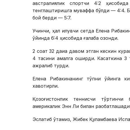
австралиялик спортчи 4:2 ҳисобид
тенглаштиришга муваффақ бўлди — 4:4. Би
бой берди — 5:7.
Учинчи, ҳал қилувчи сетда Елена Рибакин
ўйинда 6:4 ҳисобида ғалаба қозонди.
2 соат 32 дақиқа давом этган кескин кур
4 тасини амалга оширди. Касаткина 3 т
ажралиб турди.
Елена Рибакинанинг тўпни ўйинга кир
хавотирли.
Қозоғистонлик теннисчи тўртинчи б
америкалик Энн Ли билан рақобатлашади
Эслатиб ўтамиз, Жибек Қуламбаева Исп