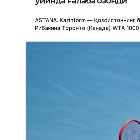
ўйинда ғалаба қозонди
ASTANА. Кazinform — Қозоғистоннинг 
Рибакина Торонто (Канада) WТА 1000 