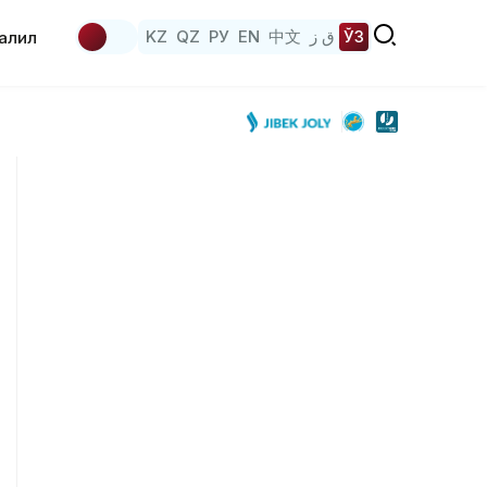
KZ
QZ
РУ
EN
中文
ق ز
ЎЗ
аҳлил