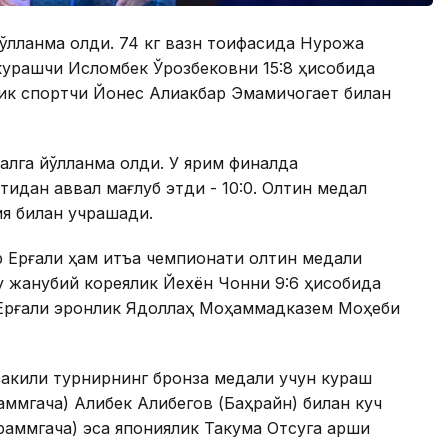
йўлланма олди. 74 кг вазн тоифасида Нурқожа
курашчи Исломбек Ўрозбековни 15:8 ҳисобида
лик спортчи Йонес Алиакбар Эмамичогает билан
налга йўлланма олди. У ярим финалда
идан аввал мағлуб этди - 10:0. Олтин медал
я билан учрашади.
 Ерғали ҳам қитъа чемпионати олтин медали
у жанубий кореялик Йехён Чонни 9:6 ҳисобида
 Ерғали эронлик Ядоллаҳ Моҳаммадказем Моҳеби
вакили турнирнинг бронза медали учун кураш
аммгача) Алибек Алибегов (Баҳрайн) билан куч
аммгача) эса япониялик Такума Отсуга қарши