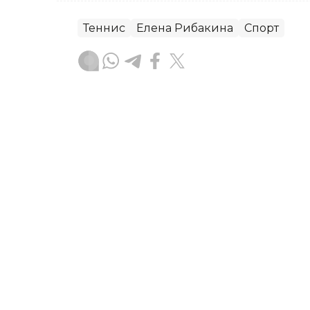
Теннис
Елена Рибакина
Спорт
Бекабат Узаков
Муаллиф
19:15, 05 Август 2026
Қозоғистон АҚШда бўлиб 
турнирда 17 та медални қ
ASTANА. Кazinform – Қозоғистонлик с