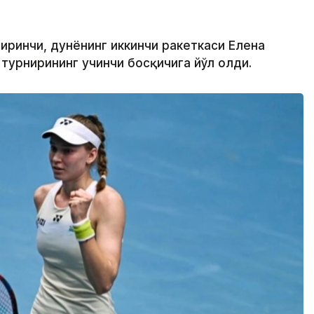
биринчи, дунёнинг иккинчи ракеткаси Елена
турнирининг учинчи босқичига йўл олди.