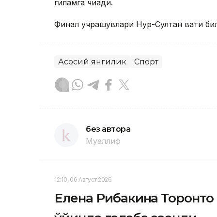
гиламга чиқади.
Финал учрашувлари Нур-Султан вақти би
Асосий янгилик
Спорт
без автора
Муаллиф
12:10, 06 Август 2026
Елена Рибакина Торонто 