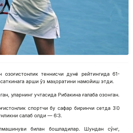
н қозоғистонлик теннисчи дунё рейтингида 61-
асаткинага қарши ўз маҳоратини намойиш этди.
ган, уларнинг учтасида Рибакина ғалаба қозонган.
оғистонлик спортчи бу сафар биринчи сетда 3:0
ликни сақлаб қолди — 6:3.
лмашинуви билан бошладилар. Шундан сўнг,