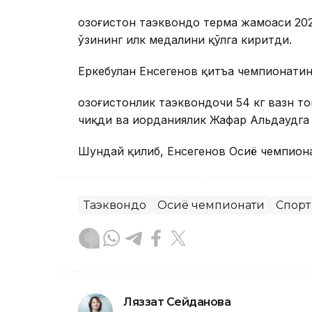
Қозоғистон таэквондо терма жамоаси 20
ўзининг илк медалини қўлга киритди.
Еркебулан Енсегенов қитъа чемпионатин
Қозоғистонлик таэквондочи 54 кг вазн т
чиқди ва иорданиялик Жафар Альдаудга
Шундай қилиб, Енсегенов Осиё чемпиона
Таэквондо
Осиё чемпионати
Спорт
Ляззат Сейданова