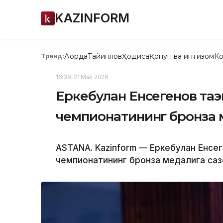
KAZINFORM
Ақорда
Тайинлов
Ҳодиса
Қонун ва интизом
Ко
Тренд:
16:39, 21 Май 2026
Еркебулан Енсегенов та
чемпионатининг бронза 
ASTANA. Kazinform — Еркебулан Енсег
чемпионатининг бронза медалига сазо