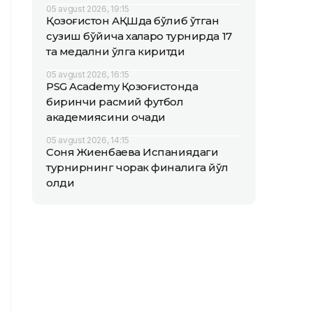
05 avgust 2026, 19:15
Қозоғистон АҚШда бўлиб ўтган
сузиш бўйича халқаро турнирда 17
та медални қўлга киритди
05 avgust 2026, 16:15
PSG Academy Қозоғистонда
биринчи расмий футбол
академиясини очади
05 avgust 2026, 14:15
Соня Жиенбаева Испаниядаги
турнирнинг чорак финалига йўл
олди