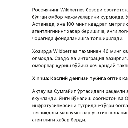
Россиянинг Wildberries бозори Қозоғист
бўлган омбор мажмуаларини қурмоқда. 
Астанада, яна 100 минг квадрат метрл
агентлигининг хабар беришича, янги ло
чорагида фойдаланишга топширилади.
Ҳозирда Wildberries тахминан 46 минг 
олмоқда. Савдо ва интеграция вазирлиги
омборлар қуриш бўйича ҳеч қандай такл
Xinhuа: Каспий денгизи тубига оптик к
Ақтау ва Сумгайит ўртасидаги рақамли 
якунланди. Янги йўналиш Қозоғистон ва
инфратузилмасини тўғридан-тўғри боғл
тезликдаги маълумотлар узатиш каналиг
агентлиги хабар берди.