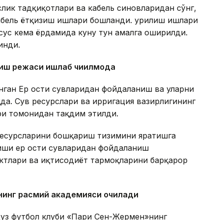
лик тадқиқотлари ва кабель синовларидан сўнг,
абель ётқизиш ишлари бошланди. Қурилиш ишлари
хсус кема ёрдамида куну тун амалга оширилди.
инди.
ниш режаси ишлаб чиқилмоқда
анган Ер ости сувларидан фойдаланиш ва уларни
а. Сув ресурслари ва ирригация вазирлигининг
и томонидан тақдим этилди.
ресурсларини бошқариш тизимини яратишга
иши ер ости сувларидан фойдаланиш
ктлари ва иқтисодиёт тармоқларини барқарор
нинг расмий академияси очилади
уз футбол клуби «Пари Сен-Жермен»нинг