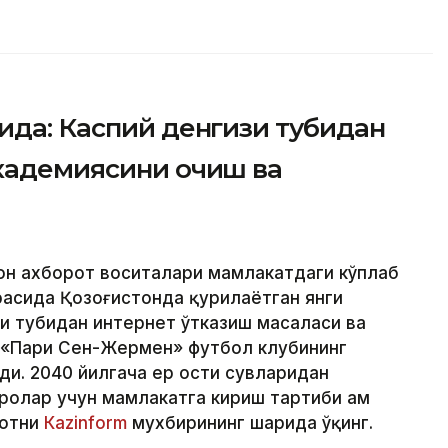
ида: Каспий денгизи тубидан
академиясини очиш ва
ҳон ахборот воситалари мамлакатдаги кўплаб
расида Қозоғистонда қурилаётган янги
зи тубидан интернет ўтказиш масаласи ва
 «Пари Сен-Жермен» футбол клубининг
ди. 2040 йилгача ер ости сувларидан
олар учун мамлакатга кириш тартиби ҳам
мотни
Кazinform
мухбирининг шарҳида ўқинг.