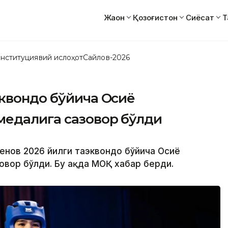
Жаҳон
Қозоғистон
Сиёсат
Т
нституциявий ислоҳот
Сайлов-2026
эквондо бўйича Осиё
медалига сазовор бўлди
енов 2026 йилги таэквондо бўйича Осиё
вор бўлди. Бу ҳақда МОҚ хабар берди.