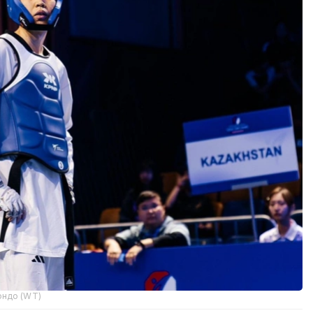
ондо (WT)