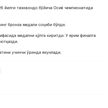
26 йилги таэквондо бўйича Осиё чемпионатида
инг бронза медали соҳиби бўлди.
оифасида медални қўлга киритди. У ярим финалга
 ютқазди.
тини учинчи ўринда якунлади.