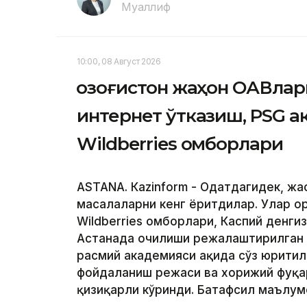
Муаллиф
10:00, 08 Август 2026
Қозоғистон жаҳон ОАВлар
интернет ўтказиш, PSG 
Wildberries омборлари
ASTANА. Кazinform - Одатдагидек, жа
масалаларни кенг ёритдилар. Улар о
Wildberries омборлари, Каспий денги
Астанада очилиши режалаштирилган
расмий академияси ҳақида сўз юритил
фойдаланиш режаси ва хорижий фуқар
қизиқарли кўринди. Батафсил маълу