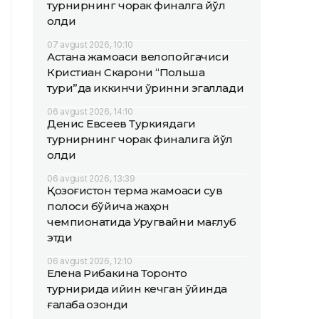
турнирнинг чорак финалга йўл
олди
07 avgust 2026, 10:10
Астана жамоаси велопойгачиси
Кристиан Скарони “Польша
тури”да иккинчи ўринни эгаллади
06 avgust 2026, 14:10
Денис Евсеев Туркиядаги
турнирнинг чорак финалига йўл
олди
06 avgust 2026, 13:39
Қозоғистон терма жамоаси сув
полоси бўйича жаҳон
чемпионатида Уругвайни мағлуб
этди
06 avgust 2026, 12:10
Елена Рибакина Торонто
турнирида қийин кечган ўйинда
ғалаба қозонди