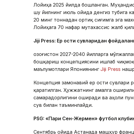
Лойиҳа 2025 йилда бошланган. Муҳандис
шу йилнинг июль ойида денгиз тубига к
20 минг тоннадан ортиқ сиғимга эга ма
Лойиҳага 70 нафар мутахассис жалб қил
Jiji Press: Ер ости сувларидан фойдала
Қозоғистон 2027-2040 йилларга мўлжалл
бошқариш концепциясини ишлаб чиқмоқд
маълумотлари Япониянинг
Jiji Press
нашр
Концепция замонавий ер ости сувлари 
қаратилган. Ҳужжатнинг амалга оширил
самарадорлигини оширади ва аҳоли пун
сув билан таъминлайди.
PSG: «Пари Сен-Жермен» футбол клуби
Сентябрь ойида Астанада машҳур франц