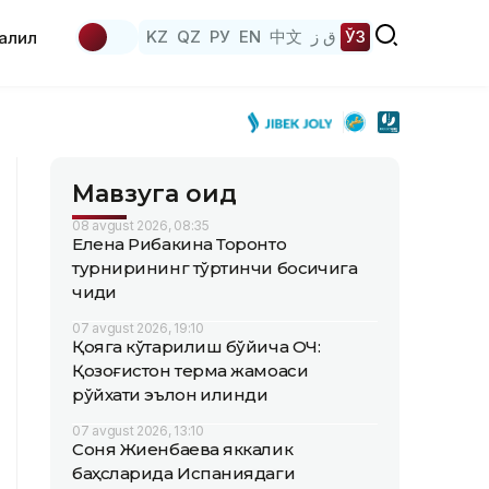
KZ
QZ
РУ
EN
中文
ق ز
ЎЗ
аҳлил
Мавзуга оид
08 avgust 2026, 08:35
Елена Рибакина Торонто
турнирининг тўртинчи босқичига
чиқди
07 avgust 2026, 19:10
Қояга кўтарилиш бўйича ОЧ:
Қозоғистон терма жамоаси
рўйхати эълон қилинди
07 avgust 2026, 13:10
Соня Жиенбаева яккалик
баҳсларида Испаниядаги