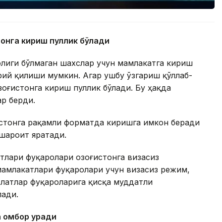
тонга кириш пуллик бўлади
олиги бўлмаган шахслар учун мамлакатга кириш
ий қилиши мумкин. Агар ушбу ўзгариш қўллаб-
зоғистонга кириш пуллик бўлади. Бу ҳақда
ар берди.
истонга рақамли форматда киришга имкон беради
 шароит яратади.
тлари фуқаролари Қозоғистонга визасиз
амлакатлари фуқаролари учун визасиз режим,
латлар фуқароларига қисқа муддатли
лади.
а омбор қуради