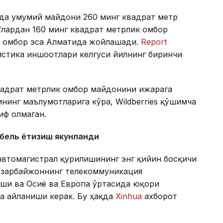
онда умумий майдони 260 минг квадрат метр
Улардан 160 минг квадрат метрлик омбор
ик омбор эса Алматида жойлашади.
Report
гистика иншоотлари келгуси йилнинг биринчи
квадрат метрлик омбор майдонини ижарага
нинг маълумотларига кўра, Wildberries қўшимча
иф олмаган.
абель ётқизиш якунланди
автомагистрал қурилишининг энг қийин босқичи
 Озарбайжоннинг телекоммуникация
аши ва Осиё ва Европа ўртасида юқори
а айланиши керак. Бу ҳақда
Xinhua
ахборот