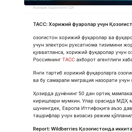
Коллаж: kazinform/ СИ
ТАСС: Хорижий фуқаролар учун Қозоғис
Қозоғистон хорижий фуқаролар ва фуқар
учун электрон рухсатнома тизимини жор
қувватланса, хорижий фуқаролар учун Қо
Россиянинг
ТАСС
ахборот агентлиги хаб
Янги тартиб хорижий фуқароларга Қозоғ
ва бу самарали миграция назорати учун
Ҳозирда дунёнинг 50 дан ортиқ мамлака
киришлари мумкин. Улар орасида МДҲ м
шунингдек, Европа Иттифоқига аъзо дав
ташрифлар учун визасиз режим қўллани
Report: Wildberries Қозоғистонда иккит