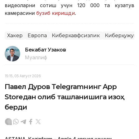
видеоларни сотиш учун 120 000 та кузатув
камерасини
бузиб киришди
.
Хакер
Европа
Киберхавфсизлик
Киберҳужум
Бекабат Узаков
Муаллиф
15:15, 05 Август 2026
Павел Дуров Telegramнинг App
Storeдан олиб ташланишига изоҳ
берди
ASTANА. Кazinform – Apple 4 август кечаси