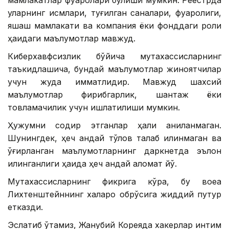
уларнинг исмлари, туғилган саналари, фуқаролиги,
яшаш мамлакати ва компания ёки фонддаги роли
ҳақидаги маълумотлар мавжуд.
Киберхавфсизлик бўйича мутахассисларнинг
таъкидлашича, бундай маълумотлар жиноятчилар
учун жуда қимматлидир. Мавжуд шахсий
маълумотлар фирибгарлик, шантаж ёки
товламачилик учун ишлатилиши мумкин.
Ҳужумни содир этганлар ҳали аниқланмаган.
Шунингдек, ҳеч қандай тўлов талаб қилинмаган ва
ўғирланган маълумотларнинг даркнетда эълон
қилинганлиги ҳақида ҳеч қандай аломат йўқ.
Мутахассисларнинг фикрига кўра, бу воқеа
Лихтенштейннинг халқаро обрўсига жиддий путур
етказди.
Эслатиб ўтамиз, Жанубий Кореяда хакерлар интим