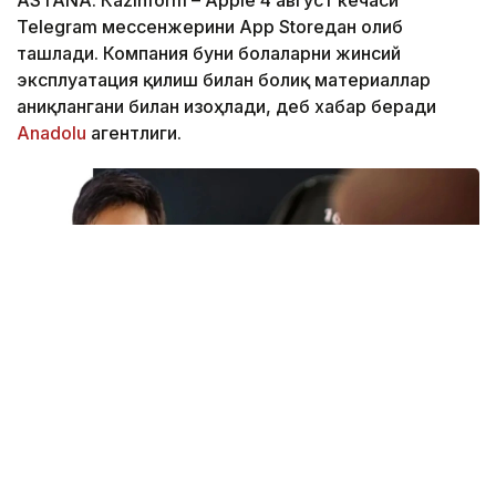
Telegram мессенжерини App Storeдан олиб
ташлади. Компания буни болаларни жинсий
эксплуатация қилиш билан боғлиқ материаллар
аниқлангани билан изоҳлади, деб хабар беради
Аnadolu
агентлиги.
Фото: Canva / Kazinform