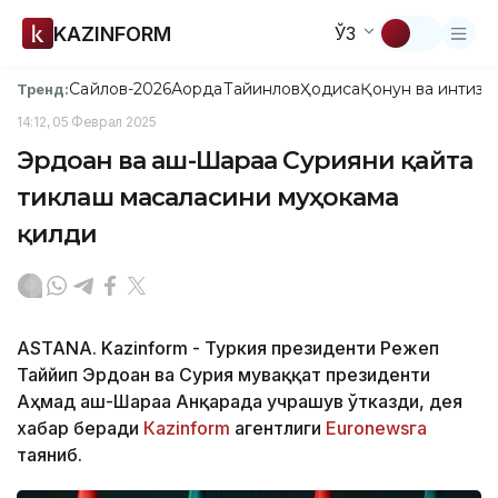
KAZINFORM
ЎЗ
Сайлов-2026
Ақорда
Тайинлов
Ҳодиса
Қонун ва интизо
Тренд:
14:12, 05 Феврал 2025
Эрдоған ва аш-Шараа Сурияни қайта
тиклаш масаласини муҳокама
қилди
ASTANA. Kazinform - Туркия президенти Режеп
Таййип Эрдоған ва Сурия муваққат президенти
Аҳмад аш-Шараа Анқарада учрашув ўтказди, дея
хабар беради
Кazinform
агентлиги
Euronewsга
таяниб.