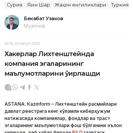
Сурия
Яқин Шарқ
Жаҳон янгиликлари
Туркия
Бекабат Узаков
Муаллиф
20:15, 05 Август 2026
Хакерлар Лихтенштейнда
компания эгаларининг
маълумотларини ўғирлашди
ASTANА. Кazinform – Лихтенштейн расмийлари
давлат реестрига кенг кўламли киберҳужум
натижасида компаниялар, фондлар ва траст
эгаларининг маълумотлари фош бўлганини эълон
қилишди, деб хабар беради
BILD
газетаси.