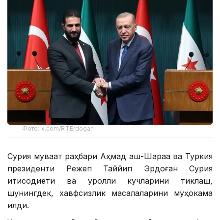
Фото: x.com/RTErdogan
Сурия муваққат раҳбари Аҳмад аш-Шараа ва Туркия
президенти Режеп Таййип Эрдоған Сурия
иқтисодиёти ва қуролли кучларини тиклаш,
шунингдек, хавфсизлик масалаларини муҳокама
қилди.