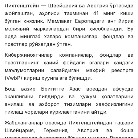
Лихтенштейн — Швейцария ва Австрия ўртасида
жойлашган, аҳолиси тахминан 41 минг киши
бўлган князлик. Мамлакат Европадаги энг йирик
молиявий марказлардан бири ҳисобланади. Бу
ерда минглаб халқаро компаниялар, фондлар ва
трастлар рўйхатдан ўтган.
Кибержиноятчилар компаниялар, фондлар ва
трастларнинг ҳақиқий фойдали эгалари ҳақидаги
маълумотларни сақлайдиган махфий реестрга
(VwbP) кириш ҳуқуқига эга бўлишди.
Бош вазир Бригитте Хаас воқеадан афсусда
эканлигини билдирди ва ҳужум ҳолатларини
аниқлаш ва ахборот тизимлари хавфсизлигини
тиклаш чоралари кўрилаётганини айтди.
Жабрланганлар орасида Лихтенштейндан ташқари
Швейцария, Германия, Австрия ва бошқа
мамлакатлар фуқаролари бўлиши мумкин. Реестрда