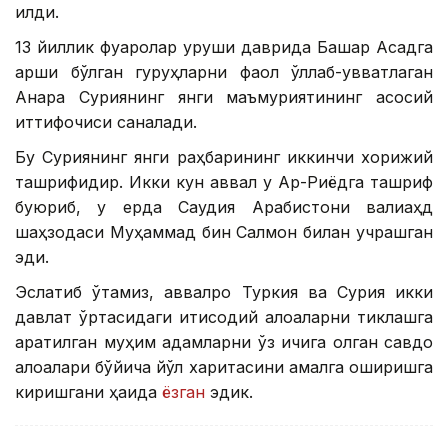
қилди.
13 йиллик фуқаролар уруши даврида Башар Асадга
қарши бўлган гуруҳларни фаол қўллаб-қувватлаган
Анқара Суриянинг янги маъмуриятининг асосий
иттифоқчиси саналади.
Бу Суриянинг янги раҳбарининг иккинчи хорижий
ташрифидир. Икки кун аввал у Ар-Риёдга ташриф
буюриб, у ерда Саудия Арабистони валиаҳд
шаҳзодаси Муҳаммад бин Салмон билан учрашган
эди.
Эслатиб ўтамиз, аввалроқ Туркия ва Сурия икки
давлат ўртасидаги иқтисодий алоқаларни тиклашга
қаратилган муҳим қадамларни ўз ичига олган савдо
алоқалари бўйича йўл харитасини амалга оширишга
киришгани ҳақида
ёзган
эдик.