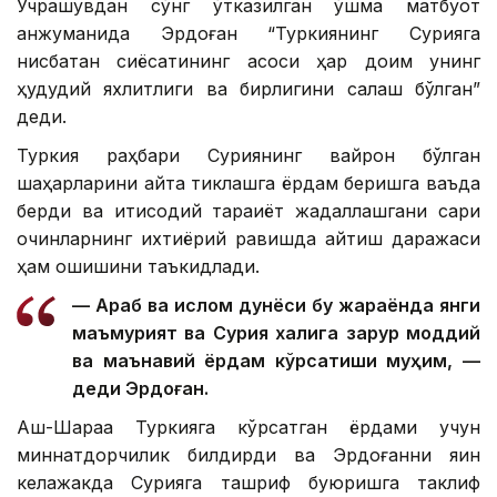
Учрашувдан сўнг ўтказилган қўшма матбуот
анжуманида Эрдоған “Туркиянинг Сурияга
нисбатан сиёсатининг асоси ҳар доим унинг
ҳудудий яхлитлиги ва бирлигини сақлаш бўлган”
деди.
Туркия раҳбари Суриянинг вайрон бўлган
шаҳарларини қайта тиклашга ёрдам беришга ваъда
берди ва иқтисодий тараққиёт жадаллашгани сари
қочқинларнинг ихтиёрий равишда қайтиш даражаси
ҳам ошишини таъкидлади.
— Араб ва ислом дунёси бу жараёнда янги
маъмурият ва Сурия халқига зарур моддий
ва маънавий ёрдам кўрсатиши муҳим, —
деди Эрдоған.
Аш-Шараа Туркияга кўрсатган ёрдами учун
миннатдорчилик билдирди ва Эрдоғанни яқин
келажакда Сурияга ташриф буюришга таклиф