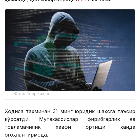
Фото: freepik.com
Ҳодиса тахминан 31 минг юридик шахсга таъсир
кўрсатди. Мутахассислар фирибгарлик ва
товламачилик хавфи ортиши ҳақида
огоҳлантирмоқда.