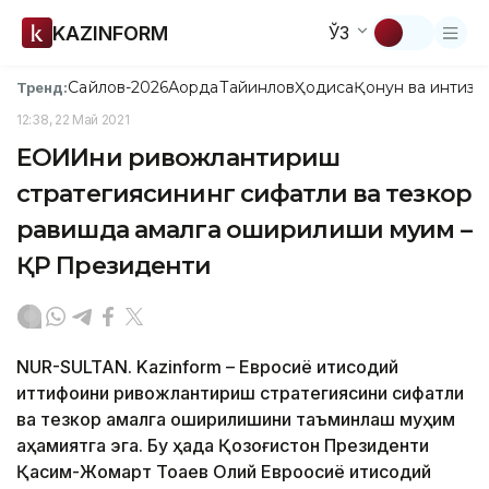
KAZINFORM
ЎЗ
Сайлов-2026
Ақорда
Тайинлов
Ҳодиса
Қонун ва интизо
Тренд:
12:38, 22 Май 2021
ЕОИИни ривожлантириш
стратегиясининг сифатли ва тезкор
равишда амалга оширилиши муҳим –
ҚР Президенти
NUR-SULTAN. Kazinform – Евросиё иқтисодий
иттифоқини ривожлантириш стратегиясини сифатли
ва тезкор амалга оширилишини таъминлаш муҳим
аҳамиятга эга. Бу ҳақда Қозоғистон Президенти
Қасим-Жомарт Тоқаев Олий Евроосиё иқтисодий