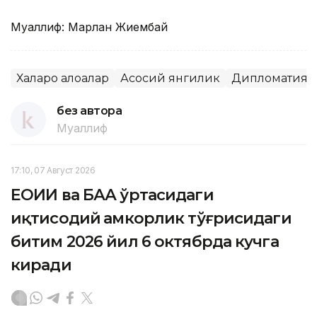
Муаллиф: Марлан Жиембай
Халқаро алоқалар
Асосий янгилик
Дипломатия
без автора
Муаллиф
17:10, 07 Август 2026
ЕОИИ ва БАА ўртасидаги
иқтисодий ҳамкорлик тўғрисидаги
битим 2026 йил 6 октябрда кучга
киради