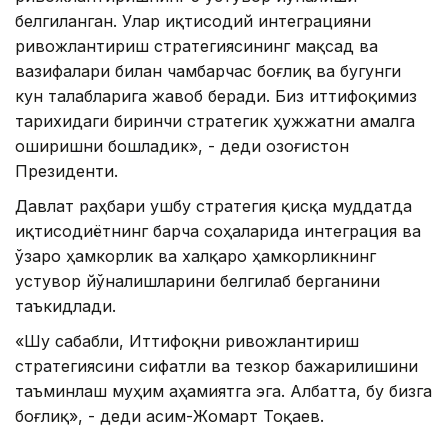
белгиланган. Улар иқтисодий интеграцияни
ривожлантириш стратегиясининг мақсад ва
вазифалари билан чамбарчас боғлиқ ва бугунги
кун талабларига жавоб беради. Биз иттифоқимиз
тарихидаги биринчи стратегик ҳужжатни амалга
оширишни бошладик», - деди Қозоғистон
Президенти.
Давлат раҳбари ушбу стратегия қисқа муддатда
иқтисодиётнинг барча соҳаларида интеграция ва
ўзаро ҳамкорлик ва халқаро ҳамкорликнинг
устувор йўналишларини белгилаб берганини
таъкидлади.
«Шу сабабли, Иттифоқни ривожлантириш
стратегиясини сифатли ва тезкор бажарилишини
таъминлаш муҳим аҳамиятга эга. Албатта, бу бизга
боғлиқ», - деди Қасим-Жомарт Тоқаев.