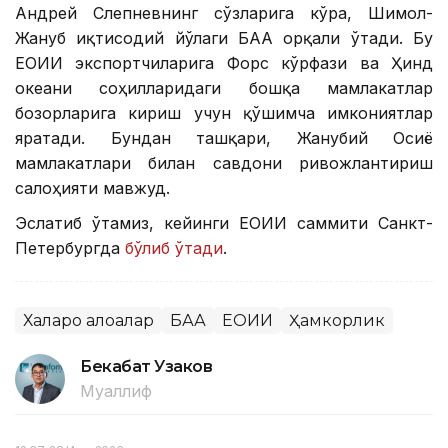
Андрей Слепневнинг сўзларига кўра, Шимол-
Жануб иқтисодий йўлаги БАА орқали ўтади. Бу
ЕОИИ экспортчиларига Форс кўрфази ва Ҳинд
океани соҳилларидаги бошқа мамлакатлар
бозорларига кириш учун қўшимча имкониятлар
яратади. Бундан ташқари, Жанубий Осиё
мамлакатлари билан савдони ривожлантириш
салоҳияти мавжуд.
Эслатиб ўтамиз, кейинги ЕОИИ саммити Санкт-
Петербургда
бўлиб ўтади
.
Халқаро алоқалар
БАА
ЕОИИ
Ҳамкорлик
Бекабат Узаков
Муаллиф