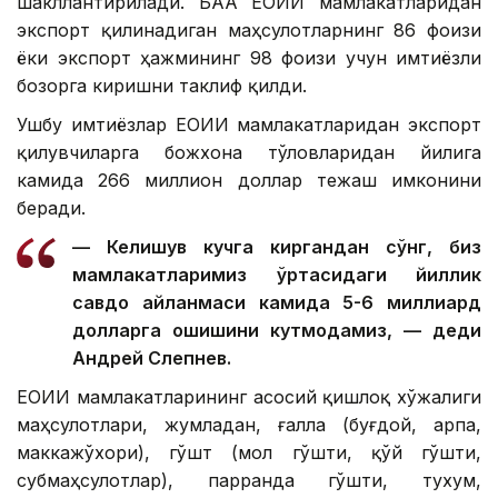
шакллантирилади. БАА ЕОИИ мамлакатларидан
экспорт қилинадиган маҳсулотларнинг 86 фоизи
ёки экспорт ҳажмининг 98 фоизи учун имтиёзли
бозорга киришни таклиф қилди.
Ушбу имтиёзлар ЕОИИ мамлакатларидан экспорт
қилувчиларга божхона тўловларидан йилига
камида 266 миллион доллар тежаш имконини
беради.
— Келишув кучга киргандан сўнг, биз
мамлакатларимиз ўртасидаги йиллик
савдо айланмаси камида 5-6 миллиард
долларга ошишини кутмоқдамиз, — деди
Андрей Слепнев.
ЕОИИ мамлакатларининг асосий қишлоқ хўжалиги
маҳсулотлари, жумладан, ғалла (буғдой, арпа,
маккажўхори), гўшт (мол гўшти, қўй гўшти,
субмаҳсулотлар), парранда гўшти, тухум,