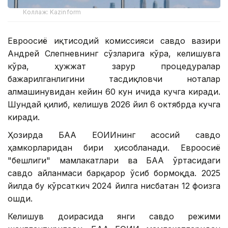
Коллаж: Kazinform
Евроосиё иқтисодий комиссияси савдо вазири
Андрей Слепневнинг сўзларига кўра, келишувга
кўра, ҳужжат зарур процедуралар
бажарилганлигини тасдиқловчи ноталар
алмашинувидан кейин 60 кун ичида кучга киради.
Шундай қилиб, келишув 2026 йил 6 октябрда кучга
киради.
Ҳозирда БАА ЕОИИнинг асосий савдо
ҳамкорларидан бири ҳисобланади. Евроосиё
"бешлиги" мамлакатлари ва БАА ўртасидаги
савдо айланмаси барқарор ўсиб бормоқда. 2025
йилда бу кўрсаткич 2024 йилга нисбатан 12 фоизга
ошди.
Келишув доирасида янги савдо режими