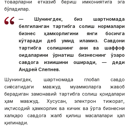
товарларни етказиб бериш имкониятига эга
бўладилар.
— Шунингдек, биз шартномада
белгиланган тартибга солиш нормалари
бизнес ҳамкорлигини янги босқичга
кўтаради деб умид қиламиз. Савдони
тартибга солишнинг аниқ ва шаффоф
қоидаларини ўрнатиш бизнеснинг ўзаро
савдога қизиқишини оширади, — деди
Андрей Слепнев.
Шунингдек, шартномада глобал савдо
сиёсатидаги мавжуд муаммоларга жавоб
берадиган замонавий тартибга солиш қоидалари
ҳам мавжуд. Хусусан, электрон тижорат,
иқтисодий ҳамкорлик ва кичик ва ўрта бизнесни
халқаро савдога жалб қилиш масалалари ҳал
қилинади.