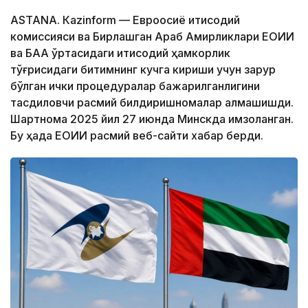
ASTANА. Кazinform — Евроосиё иқтисодий
комиссияси ва Бирлашган Араб Амирликлари ЕОИИ
ва БАА ўртасидаги иқтисодий ҳамкорлик
тўғрисидаги битимнинг кучга кириши учун зарур
бўлган ички процедуралар бажарилганлигини
тасдиқловчи расмий билдиришномалар алмашишди.
Шартнома 2025 йил 27 июнда Минскда имзоланган.
Бу ҳақда ЕОИИ расмий веб-сайти хабар берди.