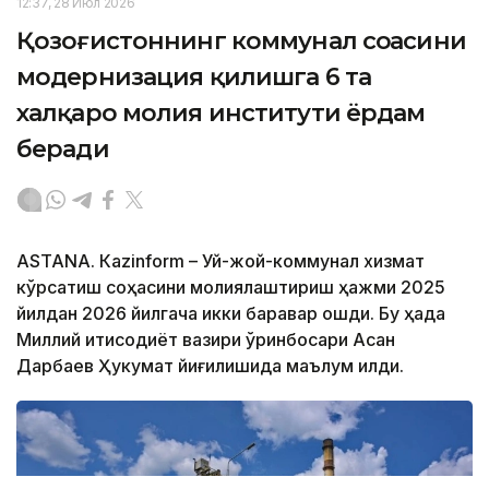
12:37, 28 Июл 2026
Қозоғистоннинг коммунал соҳасини
модернизация қилишга 6 та
халқаро молия институти ёрдам
беради
ASTANА. Кazinform – Уй-жой-коммунал хизмат
кўрсатиш соҳасини молиялаштириш ҳажми 2025
йилдан 2026 йилгача икки баравар ошди. Бу ҳақда
Миллий иқтисодиёт вазири ўринбосари Асан
Дарбаев Ҳукумат йиғилишида маълум қилди.