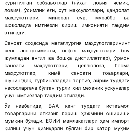
қуритилган сабзавотлар (нўхат, ловия, ясмиқ,
ловия), ўсимлик ёғи, сут маҳсулотлари, қандолат
маҳсулотлари, минерал сув, мураббо ва
шоколадга имтиёзли кириш имконияти тақдим
этилади.
Саноат соҳасида металлургия маҳсулотларининг
кенг ассортименти, нефть маҳсулотлари (шу
жумладан енгил ва бошқа дистиллятлар), ўрмон
саноати маҳсулотлари, целлюлоза, босма
маҳсулотлар, кимё саноати товарлари,
шунингдек, турбиналардан тортиб, айрим турдаги
насосларгача бўлган турли хил механик ускуналар
учун имтиёзлар тақдим этилади.
Ўз навбатида, БАА кенг турдаги истеъмол
товарларини етказиб бериш ҳажмини ошириши
мумкин бўлади. ЕОИИ мамлакатлари ҳам импорт
қилиш учун қизиқарли бўлган бир қатор муҳим