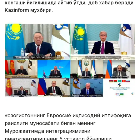
кенгаши йиғилишида айтиб ўтди, деб хабар беради
Kazinform мухбири.
«Қозоғистоннинг Евроосиё иқтисодий иттифоқига
раислиги муносабати билан менинг
Мурожаатимда интеграциямизни
ривожлантиришнинг 5 устувор йўналиши