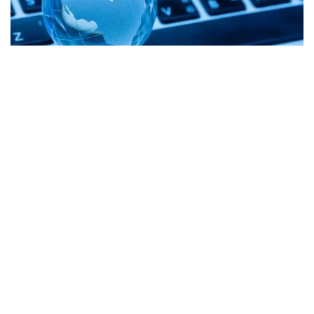
Фото: Freepik
Вазирлик маълумотларига кўра, ҳозирги вақтда 3G
стандартидаги алоқа 2 704 та қишлоқда, 4G
тармоғи эса 2 608 та аҳоли пунктида мавжуд.
Бундан ташқари, республика аҳамиятига эга
шаҳарлар ва вилоят марказларида ҳозирнинг ўзида
2 509 та 5G базавий станцияси ишлаб турибди.
“2027 йил охиригача 4G қамрови
мамлакатдаги барча аҳоли пунктларининг
92 фоизига етади, 5G тармоғи эса 3 500
дан ортиқ базавий станцияларда жорий
этилади”, — деб хабар қилди вазирлик.