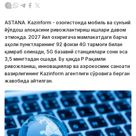
ASTANA. Kazinform - Қозоғистонда мобиль ва сунъий
йўлдош алоқасини ривожлантириш ишлари давом
этмоқда. 2027 йил охиригача мамлакатдаги барча
аҳоли пунктларининг 92 фоизи 4G тармоғи билан
қамраб олинади, 5G базавий станциялари сони эса
3,5 мингтадан ошади. Бу ҳақда ҚР Рақамли
ривожланиш, инновациялар ва аэрокосмик саноати
вазирлигининг Kazinform агентлиги сўровига берган
жавобида айтилган.