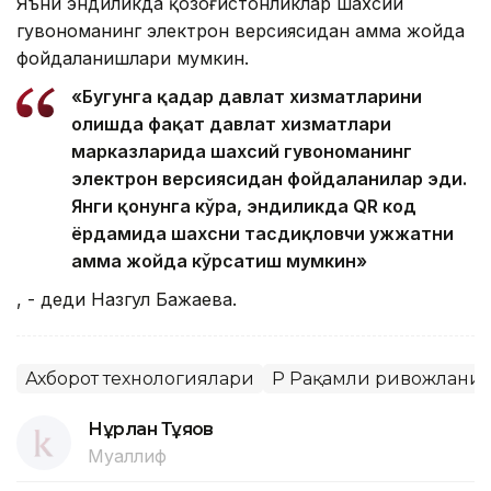
Яъни эндиликда қозоғистонликлар шахсий
гувоҳноманинг электрон версиясидан ҳамма жойда
фойдаланишлари мумкин.
«Бугунга қадар давлат хизматларини
олишда фақат давлат хизматлари
марказларида шахсий гувоҳноманинг
электрон версиясидан фойдаланилар эди.
Янги қонунга кўра, эндиликда QR код
ёрдамида шахсни тасдиқловчи ҳужжатни
ҳамма жойда кўрсатиш мумкин»
, - деди Назгул Бажаева.
Ахборот технологиялари
ҚР Рақамли ривожланиш
Нұрлан Тұяқов
Муаллиф