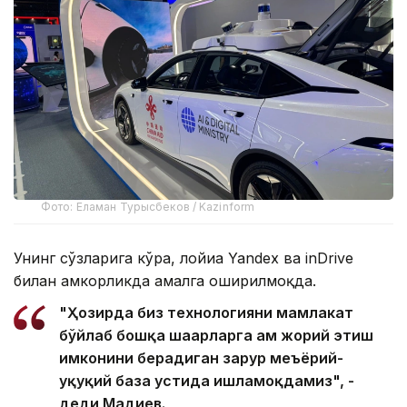
Фото: Еламан Турысбеков / Kazinform
Унинг сўзларига кўра, лойиҳа Yandex ва inDrive
билан ҳамкорликда амалга оширилмоқда.
"Ҳозирда биз технологияни мамлакат
бўйлаб бошқа шаҳарларга ҳам жорий этиш
имконини берадиган зарур меъёрий-
ҳуқуқий база устида ишламоқдамиз", -
деди Мадиев.