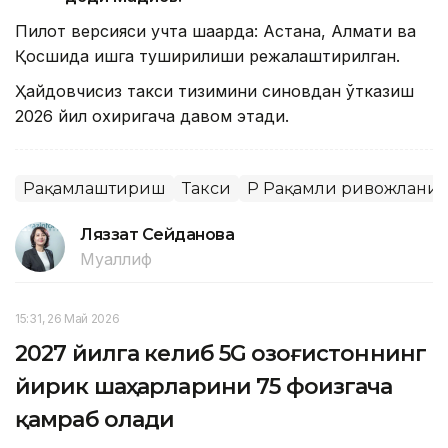
Пилот версияси учта шаҳарда: Астана, Алмати ва
Қосшида ишга туширилиши режалаштирилган.
Ҳайдовчисиз такси тизимини синовдан ўтказиш
2026 йил охиригача давом этади.
Рақамлаштириш
Такси
ҚР Рақамли ривожланиш
Ляззат Сейданова
Муаллиф
15:31, 26 Май 2026
2027 йилга келиб 5G Қозоғистоннинг
йирик шаҳарларини 75 фоизгача
қамраб олади