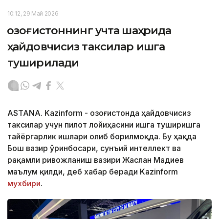
10:12, 29 Май 2026
Қозоғистоннинг учта шаҳрида
ҳайдовчисиз таксилар ишга
туширилади
ASTANA. Kazinform - Қозоғистонда ҳайдовчисиз
таксилар учун пилот лойиҳасини ишга туширишга
тайёргарлик ишлари олиб борилмоқда. Бу ҳақда
Бош вазир ўринбосари, сунъий интеллект ва
рақамли ривожланиш вазири Жаслан Мадиев
маълум қилди, деб хабар беради Kazinform
мухбири
.