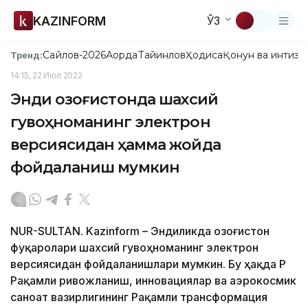
KAZINFORM
ЎЗ
Сайлов-2026
Ақорда
Тайинлов
Ҳодиса
Қонун ва интизо
Тренд:
14:15, 22 Июл 2022
Энди Қозоғистонда шахсий
гувоҳноманинг электрон
версиясидан ҳамма жойда
фойдаланиш мумкин
NUR-SULTAN. Kazinform – Эндиликда Қозоғистон
фуқаролари шахсий гувоҳноманинг электрон
версиясидан фойдаланишлари мумкин. Бу ҳақда ҚР
Рақамли ривожланиш, инновациялар ва аэрокосмик
саноат вазирлигининг Рақамли трансформация