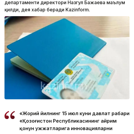
департаменти директори Назгул Бажаева маълум
қилди, дея хабар беради Kazinform.
«Жорий йилнинг 15 июл куни давлат раҳбари
«Қозоғистон Республикасининг айрим
қонун ҳужжатларига инновацияларни