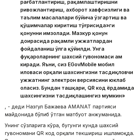
рағбатлантириш, рақамлаштиришни
ривожлантириш, ахборот хавфсизлиги ва
таълим масалалари бўйича ўзгартиш ва
қўшимчалар киритиш тўғрисида»ги
қонунни имзолади. Мазкур қонун
доирасида рақамли ҳужжатлардан
фойдаланиш ўлга қўйилди. Унга
фуқароларнинг шахсий гувоҳномаси ҳам
киради. Яъни, сиз EGovMobile мобил
иловаси орқали шахсингизни тасдиқловчи
ҳужжатнинг электрон версиясини юклаб
оласиз. Бундан ташқари, QR код ёрдамида
шахсингизни тасдиқлашингиз мумкин»
, - деди Назгул Бажаева AMANAT партияси
майдонида бўлиб ўтган матбуот анжуманида.
Унинг сўзларига кўра, бугунги кунда шахсий
гувоҳномани QR код орқали текшириш ишламоқда.