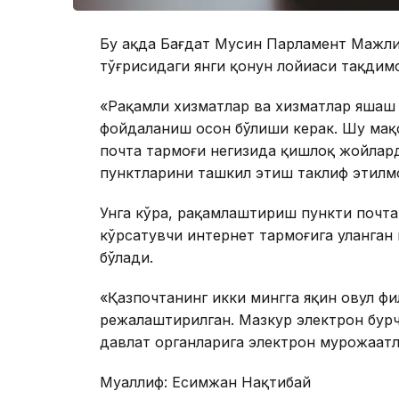
Бу ҳақда Бағдат Мусин Парламент Мажл
тўғрисидаги янги қонун лойиҳаси тақдим
«Рақамли хизматлар ва хизматлар яшаш 
фойдаланиш осон бўлиши керак. Шу мақ
почта тармоғи негизида қишлоқ жойлар
пунктларини ташкил этиш таклиф этилм
Унга кўра, рақамлаштириш пункти почт
кўрсатувчи интернет тармоғига уланган
бўлади.
«Қазпочтанинг икки мингга яқин овул ф
режалаштирилган. Мазкур электрон бурча
давлат органларига электрон мурожаат
Муаллиф: Есимжан Нақтибай