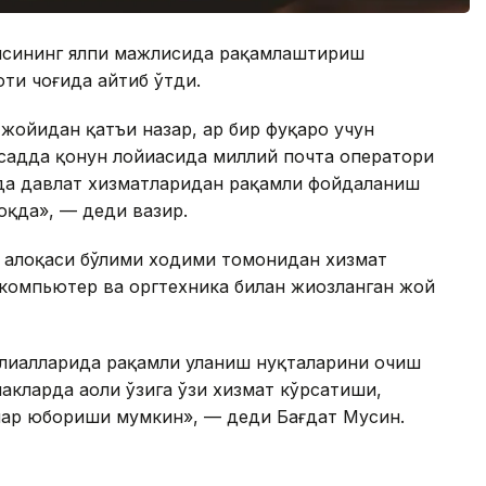
исининг ялпи мажлисида рақамлаштириш
оти чоғида айтиб ўтди.
жойидан қатъи назар, ҳар бир фуқаро учун
садда қонун лойиҳасида миллий почта оператори
да давлат хизматларидан рақамли фойдаланиш
оқда», — деди вазир.
а алоқаси бўлими ходими томонидан хизмат
 компьютер ва оргтехника билан жиҳозланган жой
илиалларида рақамли уланиш нуқталарини очиш
кларда аҳоли ўзига ўзи хизмат кўрсатиши,
лар юбориши мумкин», — деди Бағдат Мусин.