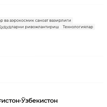
р ва аэрокосмик саноат вазирлиги
Ҳудудларни ривожлантириш
Технологиялар
оғистон-Ўзбекистон