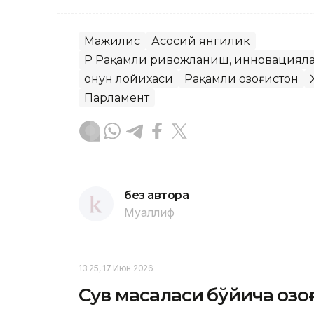
Мажилис
Асосий янгилик
ҚР Рақамли ривожланиш, инновацияла
Қонун лойихаси
Рақамли Қозоғистон
Парламент
без автора
Муаллиф
13:25, 17 Июн 2026
Сув масаласи бўйича Қоз