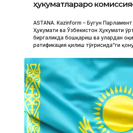
ҳукуматлараро комиссия
ASTANA. Kazinform – Бугун Парламент
Ҳукумати ва Ўзбекистон Ҳукумати ўр
биргаликда бошқариш ва улардан оқ
ратификация қилиш тўғрисида”ги қон