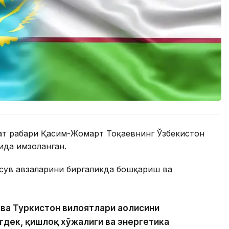
ат раҳбари Қасим-Жомарт Тоқаевнинг Ўзбекистон
ида имзоланган.
сув ҳавзаларини биргаликда бошқариш ва
 ва Туркистон вилоятлари аҳолисини
гдек, қишлоқ хўжалиги ва энергетика