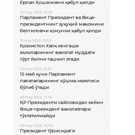
Ерлан Қошановни қабул қилди
20 may 2026, 10:26
Парламент Президент ва Вице-
президентнинг ҳуқуқий мақомини
белгиловчи қонунни қабул қилди
15 may 2026, 10:53
Қозоғистон Халқ кенгаши
аъзоларининг ваколат муддати
тўрт йилни ташкил этади
13 may 2026, 16:25
15 май куни Парламент
палаталарининг қўшма мажлиси
бўлиб ўтади
08 may 2026, 11:39
ҚР Президенти сайловидан кейин
Вице-президент ваколатлари
тўхтатилмайди
08 may 2026, 10:46
Президент тўғрисидаги