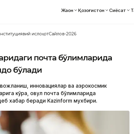
Жаҳон
Қозоғистон
Сиёсат
Т
нституциявий ислоҳот
Сайлов-2026
ларидаги почта бўлимларида
йдо бўлади
ривожланиш, инновациялар ва аэрокосмик
арига кўра, овул почта бўлимларида
еб хабар беради Kazinform мухбири.