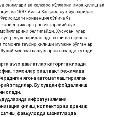
ув оқимлари ва халқаро кўлларни ҳимоя қилиш ва
ция ва 1997 йилги Халқаро сув йўлларидан
тўғрисидаги конвенция бўйича ўз
 конвенциялар трансчегаравий сув
мойилларини белгилайди. Хусусан, улар
 сув ресурсларидан адолатли ва оқилона
томонга таъсир қилиши мумкин бўлган ҳар
урий маслаҳатлашувларни назарда тутади.
рга аъзо давлатлар қаторига киради.
офиқ, томонлар реал вақт режимида
ерадиган ягона автоматлаштирилган
жорий этадилар. Бу сувдан фойдаланиш
ни олади.
ҳудудларида инфратузилмани
низация қилиш, коллектор ва дренаж
рсатиш, фавқулодда вазиятларда