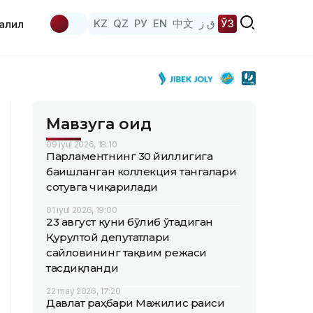
KZ
QZ
РУ
EN
中文
ق ز
ЎЗ
аҳлил
Мавзуга оид
09 iyul 2026, 18:10
Парламентнинг 30 йиллигига
бағишланган коллекция тангалари
сотувга чиқарилади
01 iyul 2026, 19:00
23 август куни бўлиб ўтадиган
Қурултой депутатлари
сайловининг тақвим режаси
тасдиқланди
22 may 2026, 17:20
Давлат раҳбари Мажилис раиси