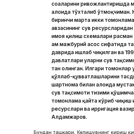
соҳаларини ривожлантиришда му
алоҳида тўхталиб ўтмоқчиман.
биринчи марта икки томонлам
ҳавзасининг сув ресурсларида
ҳимоя қилиш схемалари расман 
ҳам мажбурий асос сифатида т
даврида ишлаб чиқилган ва 19
давлатлари уларни сув тақсим
тан олинган. Илгари томонлар
қўллаб-қувватлашларини тасди
шартнома билан алоҳида мустаҳ
сув тақсимоти тизими қўшимча ҳ
томонлама қайта кўриб чиқиш 
ресурслари ва ирригация вази
Алдамжаров.
Бундан ташқари, Келишувнинг кириш қи