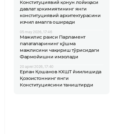
Конституциявий қонун лойиҳаси
давлат ҳокимиятининг янги
конституциявий архитектурасини
изчил амалга оширади
05 may 2026, 17:46
Мажилис раиси Парламент
палаталарининг қўшма
мажлисини чақириш тўғрисидаги
Фармойишни имзолади
20 aprel 2026, 17:40
Ерлан Қошанов КХШТ йиғилишида
Қозоғистоннинг янги
Конституциясини таништирди