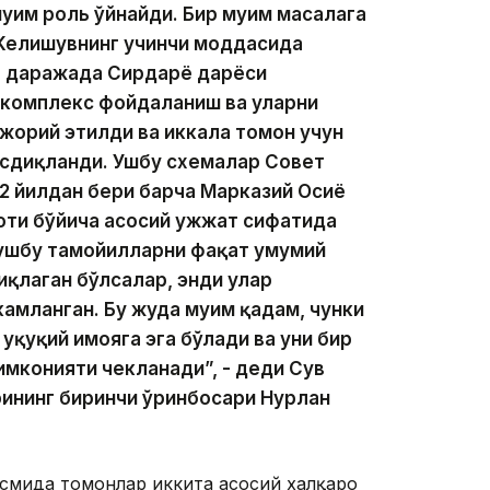
ҳим роль ўйнайди. Бир муҳим масалага
 Келишувнинг учинчи моддасида
а даражада Сирдарё дарёси
н комплекс фойдаланиш ва уларни
жорий этилди ва иккала томон учун
асдиқланди. Ушбу схемалар Совет
92 йилдан бери барча Марказий Осиё
оти бўйича асосий ҳужжат сифатида
 ушбу тамойилларни фақат умумий
қлаган бўлсалар, энди улар
камланган. Бу жуда муҳим қадам, чунки
уқуқий ҳимояга эга бўлади ва уни бир
имконияти чекланади”, - деди Сув
рининг биринчи ўринбосари Нурлан
смида томонлар иккита асосий халқаро