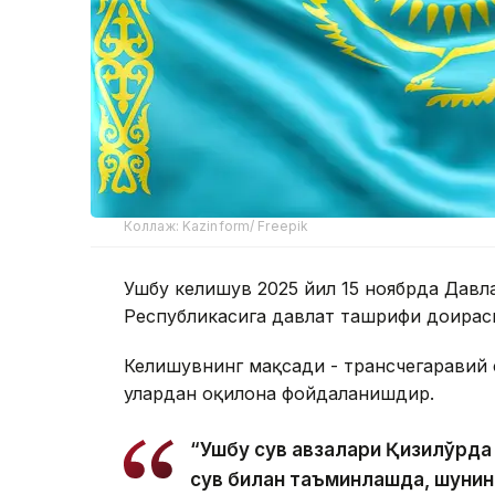
Коллаж: Kazinform/ Freepik
Ушбу келишув 2025 йил 15 ноябрда Давл
Республикасига давлат ташрифи доирас
Келишувнинг мақсади - трансчегаравий 
улардан оқилона фойдаланишдир.
“Ушбу сув ҳавзалари Қизилўрда
сув билан таъминлашда, шунин