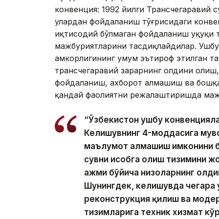
конвенция: 1992 йилги Трансчегаравий с
улардан фойдаланиш тўғрисидаги конвен
иқтисодий бўлмаган фойдаланиш ҳуқуқи 
мажбуриятларини тасдиқлайдилар. Ушбу
ҳамкорлигининг умум эътироф этилган та
трансчегаравий зарарнинг олдини олиш,
фойдаланиш, ахборот алмашиш ва бошқа 
қандай фаолиятни режалаштиришда мажб
“Ўзбекистон ушбу конвенцияла
Келишувнинг 4-моддасига мув
маълумот алмашиш имконини б
сувни ҳисобга олиш тизимини 
ҳажми бўйича низоларнинг олди
Шунингдек, келишувда чегара 
реконструкция қилиш ва модер
тизимларига техник хизмат кў