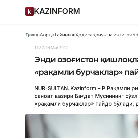
KAZINFORM
Ақорда
Тайинлов
Ҳодиса
Қонун ва интизом
Ко
Тренд:
14:37, 04 Май 2022
Энди Қозоғистон қишлоқ
«рақамли бурчаклар» па
NUR-SULTAN. Kazinform – ҚР Рақамли 
саноат вазири Бағдат Мусиннинг сўзл
«рақамли бурчаклар» пайдо бўлади, д