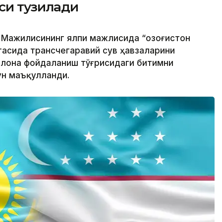
си тузилади
 Мажилисининг ялпи мажлисида “Қозоғистон
тасида трансчегаравий сув ҳавзаларини
илона фойдаланиш тўғрисидаги битимни
ун маъқулланди.