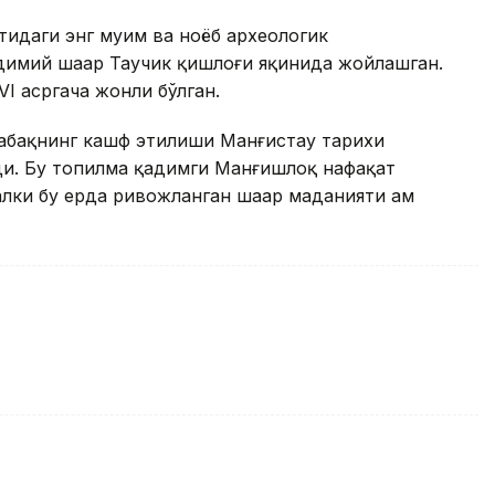
тидаги энг муҳим ва ноёб археологик
адимий шаҳар Таучик қишлоғи яқинида жойлашган.
VI асргача жонли бўлган.
қабақнинг кашф этилиши Манғистау тарихи
ди. Бу топилма қадимги Манғишлоқ нафақат
лки бу ерда ривожланган шаҳар маданияти ҳам