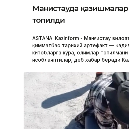
Манғистауда қазишмалар
топилди
ASTANA. Kazinform - Манғистау вилоя
қимматбаҳо тарихий артефакт — қадим
китобларга кўра, олимлар топилмани
ҳисоблаяптилар, деб хабар беради Ka