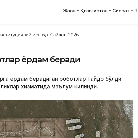
Жаҳон
Қозоғистон
Сиёсат
Т
нституциявий ислоҳот
Сайлов-2026
отлар ёрдам беради
арга ёрдам берадиган роботлар пайдо бўлди.
нгиликлар хизматида маълум қилинди.