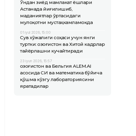
Ўндан зиёд мамлакат ёшлари
Астанада йиғилишиб,
маданиятлар ўртасидаги
мулоқотни мустаҳкамламоқда
01 iyul 2026, 15:00
Сув хўжалиги соҳаси учун янги
туртки: Қозоғистон ва Хитой кадрлар
тайёрлашни кучайтиради
23 iyun 2026, 15:57
Қозоғистон ва Бельгия ALEM.AI
асосида СИ ва математика бўйича
қўшма кўзгу лабораториясини
яратадилар