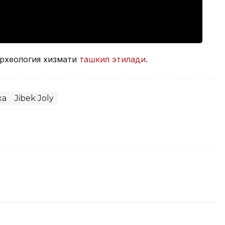
археология хизмати
ташкил этилади
.
ка
Jibek Joly