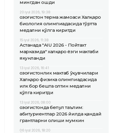
мингдан ошди
20 iyul 2026, 19:38
Қозоғистон терма жамоаси Халқаро
биология олимпиадасида тўртта
медални қўлга киритди
15 iyul 2026, 11:38
Астанада "AIU 2026 - Пойтахт
марказида" халқаро ёзги мактаби
якунланди
13 iyul 2026, 16:41
Қозоғистонлик мактаб ўқувчилари
Халқаро физика олимпиадасида
илк бор бешта олтин медални
қўлга киритди
13 iyul 2026, 08:00
Қозоғистонда бепул таълим:
абитуриентлар 2026 йилда қандай
грантларни олиши мумкин
06 iyul 2026, 18:20