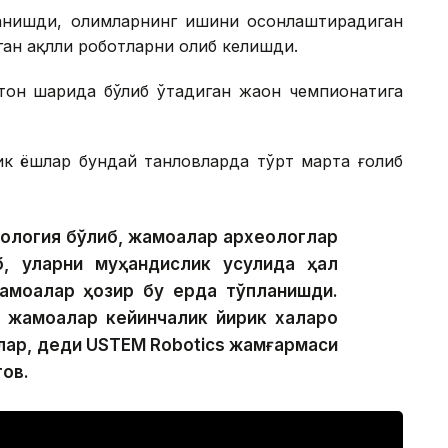
анишди, олимларнинг ишини осонлаштирадиган
ган ақлли роботларни олиб келишди.
он шаҳрида бўлиб ўтадиган жаҳон чемпионатига
ик ёшлар бундай танловларда тўрт марта ғолиб
еология бўлиб, жамоалар археологлар
б, уларни муҳандислик усулида ҳал
жамоалар ҳозир бу ерда тўпланишди.
н жамоалар кейинчалик йирик халқаро
лар, деди USTEM Robotics жамғармаси
ов.