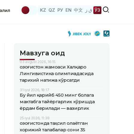
KZ
QZ
РУ
EN
中文
ق ز
ЎЗ
аҳлил
Мавзуга оид
03 avgust 2026, 16:15
Қозоғистон жамоаси Халқаро
Лингивистика олимпиадасида
тарихий натижа кўрсатди
31 iyul 2026, 18:17
Бу йил қарийб 450 минг болага
мактабга тайёргарлик кўришда
ёрдам берилади — вазирлик
25 iyul 2026, 11:38
Қозоғистонда таҳсил олаётган
хорижий талабалар сони 35