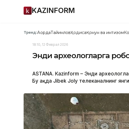
KAZINFORM
Ақорда
Тайинлов
Ҳодиса
Қонун ва интизом
Ко
Тренд:
18:10, 12 Феврал 2026
Энди археологларга роб
ASTANА. Кazinform – Энди археологл
Бу ҳақда Jibek Joly телеканалнинг я