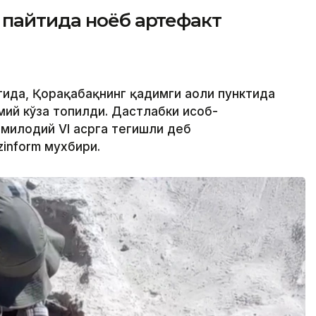
 пайтида ноёб артефакт
тида, Қорақабақнинг қадимги аҳоли пунктида
ий кўза топилди. Дастлабки ҳисоб-
 милодий VI асрга тегишли деб
zinform мухбири.