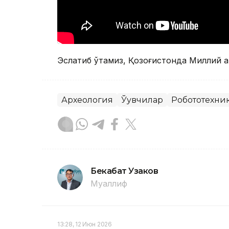
Эслатиб ўтамиз, Қозоғистонда Миллий 
Археология
Ўқувчилар
Робототехни
Бекабат Узаков
Муаллиф
13:28, 12 Июн 2026