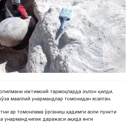
топилмани ижтимоий тармоқларда эълон қилди.
кўза маҳаллий ҳунармандлар томонидан ясалган.
тни ҳар томонлама ўрганиш қадимги аҳоли пункти
ва ҳунармандчилик даражаси ҳақида янги