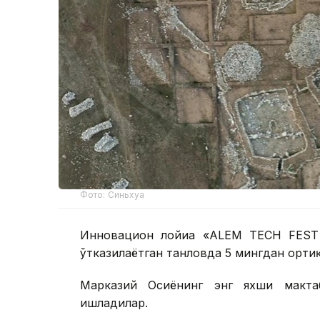
Фото: Синьхуа
Инновацион лойиҳа «ALEM TECH FEST 
ўтказилаётган танловда 5 мингдан орти
Марказий Осиёнинг энг яхши макта
ишладилар.