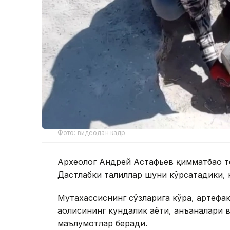
Фото: видеодан кадр
Археолог Андрей Астафьев қимматбаҳо 
Дастлабки таҳлиллар шуни кўрсатадики, 
Мутахассиснинг сўзларига кўра, артефак
аҳолисининг кундалик ҳаёти, анъаналари 
маълумотлар беради.