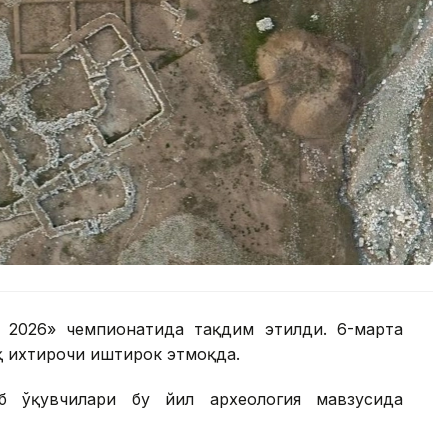
2026» чемпионатида тақдим этилди. 6-марта
қ ихтирочи иштирок этмоқда.
б ўқувчилари бу йил археология мавзусида