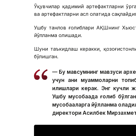
Ўқувчилар қадимий артефактларни ўрг
ва артефактларни асл ҳолатида сақлайди
Ушбу танлов ғолиблари АҚШнинг Хьюст
йўлланма олишади.
Шуни таъкидлаш керакки, қозоғистонл
бўлишган.
— Бу мавсумнинг мавзуси арх
учун аниқ муаммоларни топи
қилишлари керак. Энг кучли 
Ушбу мусобақада ғолиб бўлга
мусобақаларга йўлланма олади
директори Асилбек Мирзахмет