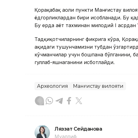
Қорақабақ аҳоли пункти Манғистау вилоя
ёдгорликлардан бири ҳисобланади. Бу қ
Бу ерда ҳаёт тахминан милодий I асрдан 
Тадқиқотчиларнинг фикрига кўра, Қора
ҳақидаги тушунчамизни тубдан ўзгартир
кўчманчилар учун бошпана бўлганини, ба
гуллаб-яшнаганини исботлайди.
Археология
Манғистау вилояти
Ляззат Сейданова
Муаллиф