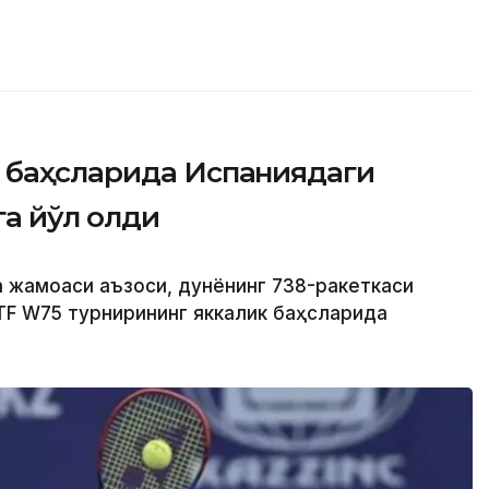
 баҳсларида Испаниядаги
а йўл олди
а жамоаси аъзоси, дунёнинг 738-ракеткаси
TF W75 турнирининг яккалик баҳсларида