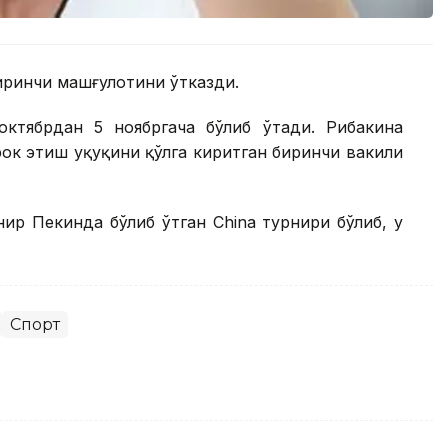
биринчи машғулотини ўтказди.
ктябрдан 5 ноябргача бўлиб ўтади. Рибакина
к этиш ҳуқуқини қўлга киритган биринчи вакили
нир Пекинда бўлиб ўтган China турнири бўлиб, у
Спорт