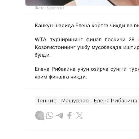
Фото: Sports.kz
Канкун шаҳрида Елена кортга чиқди ва 
WТА турнирининг финал босқичи 29 о
Қозоғистоннинг ушбу мусобақада иштиро
бўлди.
Елена Рибакина учун ҳозирча сўнгги тур
ярим финалга чиқди.
Теннис
Машҳурлар
Елена Рибакина