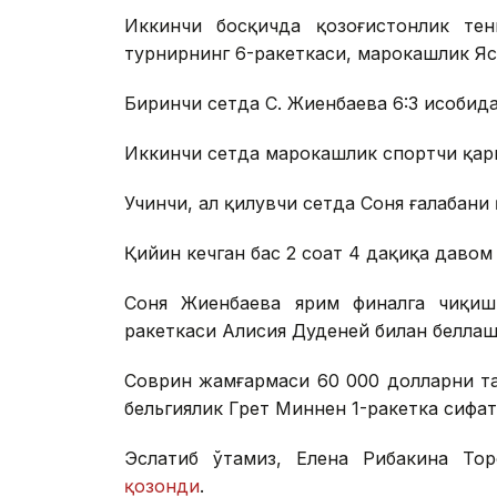
Иккинчи босқичда қозоғистонлик тен
турнирнинг 6-ракеткаси, марокашлик Яс
Биринчи сетда С. Жиенбаева 6:3 ҳисобида
Иккинчи сетда марокашлик спортчи қарши
Учинчи, ҳал қилувчи сетда Соня ғалабани 
Қийин кечган баҳс 2 соат 4 дақиқа давом
Соня Жиенбаева ярим финалга чиқиш
ракеткаси Алисия Дуденей билан беллаш
Соврин жамғармаси 60 000 долларни та
бельгиялик Грет Миннен 1-ракетка сифат
Эслатиб ўтамиз, Елена Рибакина То
қозонди
.