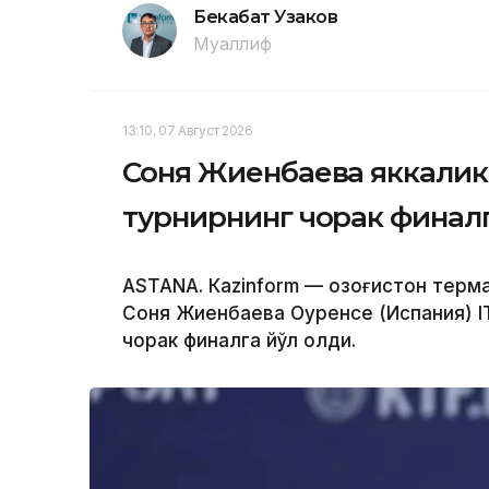
Бекабат Узаков
Муаллиф
13:10, 07 Август 2026
Соня Жиенбаева яккалик
турнирнинг чорак финалг
ASTANА. Кazinform — Қозоғистон терм
Соня Жиенбаева Оуренсе (Испания) I
чорак финалга йўл олди.