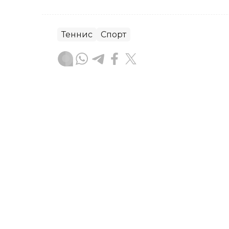
Теннис
Спорт
Бекабат Узаков
Муаллиф
14:10, 06 Август 2026
Денис Евсеев Туркиядаг
йўл олди