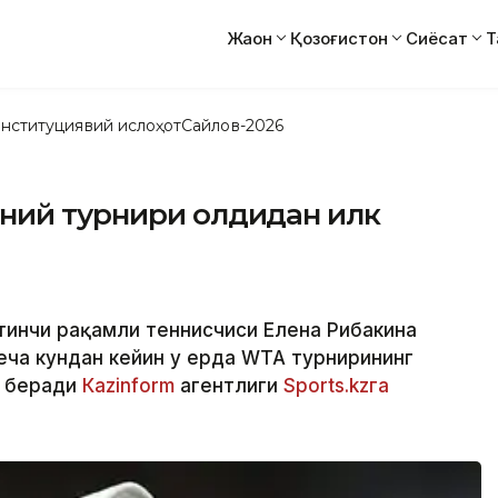
Жаҳон
Қозоғистон
Сиёсат
Т
нституциявий ислоҳот
Сайлов-2026
ний турнири олдидан илк
ртинчи рақамли теннисчиси Елена Рибакина
неча кундан кейин у ерда WТА турнирининг
р беради
Кazinform
агентлиги
Sports.kzга