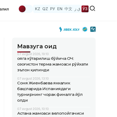
KZ
QZ
РУ
EN
中文
ق ز
ЎЗ
аҳлил
Мавзуга оид
07 avgust 2026, 19:10
Қояга кўтарилиш бўйича ОЧ:
Қозоғистон терма жамоаси рўйхати
эълон қилинди
07 avgust 2026, 13:10
Соня Жиенбаева яккалик
баҳсларида Испаниядаги
турнирнинг чорак финалга йўл
олди
07 avgust 2026, 10:10
Астана жамоаси велопойгачиси