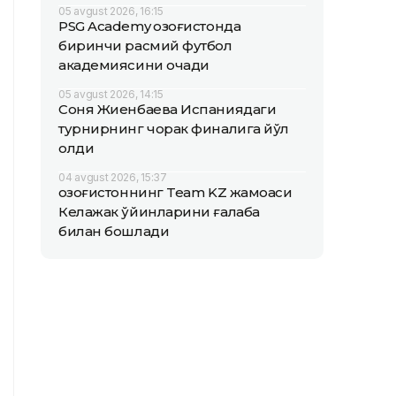
05 avgust 2026, 16:15
PSG Academy Қозоғистонда
биринчи расмий футбол
академиясини очади
05 avgust 2026, 14:15
Соня Жиенбаева Испаниядаги
турнирнинг чорак финалига йўл
олди
04 avgust 2026, 15:37
Қозоғистоннинг Team KZ жамоаси
Келажак ўйинларини ғалаба
билан бошлади