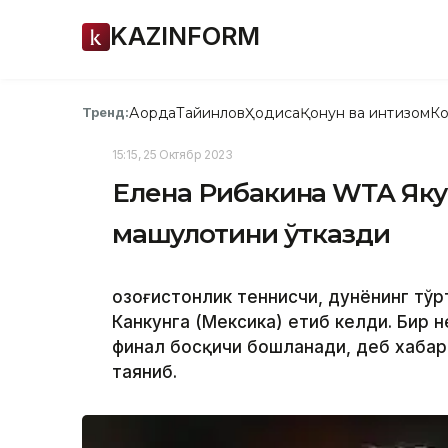
KAZINFORM
Ақорда
Тайинлов
Ҳодиса
Қонун ва интизом
Ко
Тренд:
15:15, 25 Октябр 2023
Елена Рибакина WТА Яку
машғулотини ўтказди
Қозоғистонлик теннисчи, дунёнинг тў
Канкунга (Мексика) етиб келди. Бир 
финал босқичи бошланади, деб хаба
таяниб.