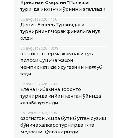
Кристиан Скарони “Польша
тури”да иккинчи ўринни эгаллади
06 avgust 2026, 14:10
Денис Евсеев Туркиядаги
турнирнинг чорак финалига йўл
олди
06 avgust 2026, 13:39
Қозоғистон терма жамоаси сув
полоси бўйича жаҳон
чемпионатида Уругвайни мағлуб
этди
06 avgust 2026, 12:10
Елена Рибакина Торонто
турнирида қийин кечган ўйинда
ғалаба қозонди
05 avgust 2026, 19:15
Қозоғистон АҚШда бўлиб ўтган сузиш
бўйича халқаро турнирда 17 та
медални қўлга киритди