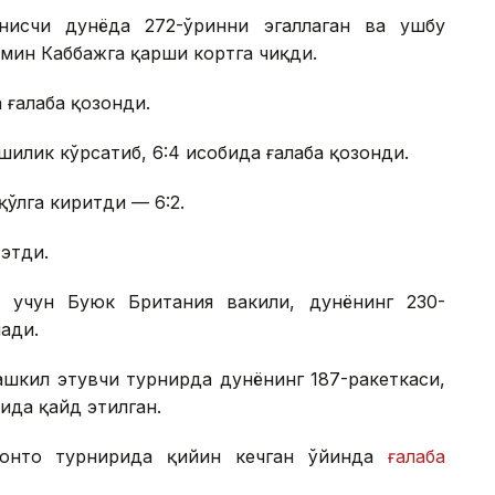
нисчи дунёда 272-ўринни эгаллаган ва ушбу
мин Каббажга қарши кортга чиқди.
 ғалаба қозонди.
лик кўрсатиб, 6:4 ҳисобида ғалаба қозонди.
қўлга киритди — 6:2.
 этди.
 учун Буюк Британия вакили, дунёнинг 230-
ади.
шкил этувчи турнирда дунёнинг 187-ракеткаси,
ида қайд этилган.
ронто турнирида қийин кечган ўйинда
ғалаба