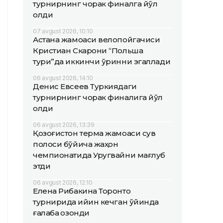
турнирнинг чорак финалга йўл
олди
07 avgust 2026, 10:10
Астана жамоаси велопойгачиси
Кристиан Скарони “Польша
тури”да иккинчи ўринни эгаллади
06 avgust 2026, 14:10
Денис Евсеев Туркиядаги
турнирнинг чорак финалига йўл
олди
06 avgust 2026, 13:39
Қозоғистон терма жамоаси сув
полоси бўйича жаҳон
чемпионатида Уругвайни мағлуб
этди
06 avgust 2026, 12:10
Елена Рибакина Торонто
турнирида қийин кечган ўйинда
ғалаба қозонди