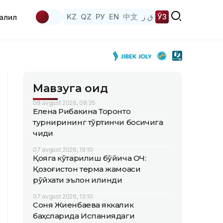
KZ
QZ
РУ
EN
中文
ق ز
ЎЗ
аҳлил
Мавзуга оид
08 avgust 2026, 08:35
Елена Рибакина Торонто
турнирининг тўртинчи босқичига
чиқди
07 avgust 2026, 19:10
Қояга кўтарилиш бўйича ОЧ:
Қозоғистон терма жамоаси
рўйхати эълон қилинди
07 avgust 2026, 13:10
Соня Жиенбаева яккалик
баҳсларида Испаниядаги