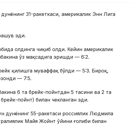
 дунёнинг 31-ракеткаси, америкалик Энн Лига
рашув эди.
собида олдинга чиқиб олди. Кейин америкалик
бакина ўз мақсадига эришди — 6:2.
рейк қилишга муваффақ бўлди — 5:3. Бироқ,
зонди — 7:5.
бакина 6 та брейк-пойнтдан 5 тасини ва 2 та
а брейк-пойнт) билан чекланган эди.
ун дунёнинг 55-ракетаси россиялик Людмила
тралиялик Майя Жойнт ўйини ғолиби билан