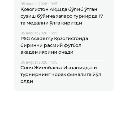
05 avgust 2026, 19:15
Қозоғистон АҚШда бўлиб ўтган
сузиш бўйича халқаро турнирда 17
та медални қўлга киритди
05 avgust 2026, 16:15
PSG Academy Қозоғистонда
биринчи расмий футбол
академиясини очади
05 avgust 2026, 14:15
Соня Жиенбаева Испаниядаги
турнирнинг чорак финалига йўл
олди