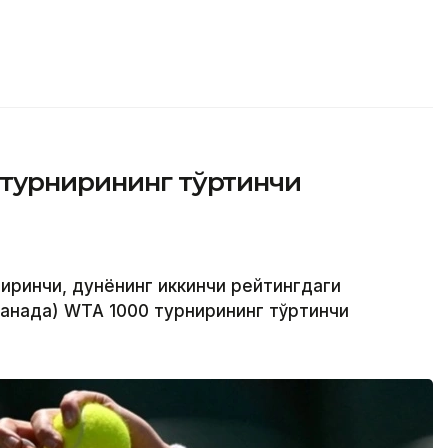
 турнирининг тўртинчи
биринчи, дунёнинг иккинчи рейтингдаги
Канада) WТА 1000 турнирининг тўртинчи