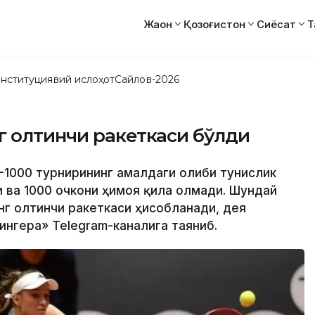
Жаҳон
Қозоғистон
Сиёсат
Т
нституциявий ислоҳот
Сайлов-2026
г олтинчи ракеткаси бўлди
1000 турнирининг амалдаги ғолиби тунислик
 ва 1000 очкони ҳимоя қила олмади. Шундай
нг олтинчи ракеткаси ҳисобланади, дея
ингера» Telegram-каналига таяниб.