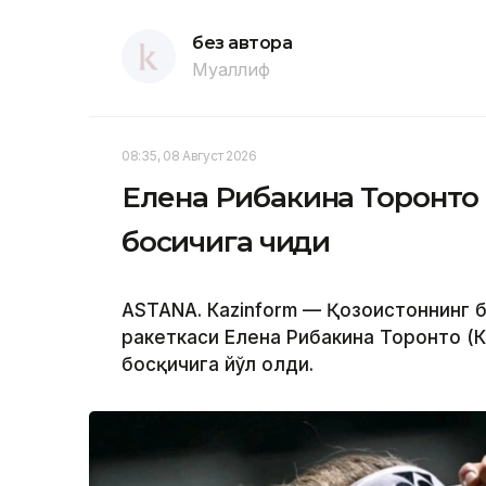
без автора
Муаллиф
08:35, 08 Август 2026
Елена Рибакина Торонто
босқичига чиқди
ASTANА. Кazinform — Қозоғистоннинг 
ракеткаси Елена Рибакина Торонто (
босқичига йўл олди.