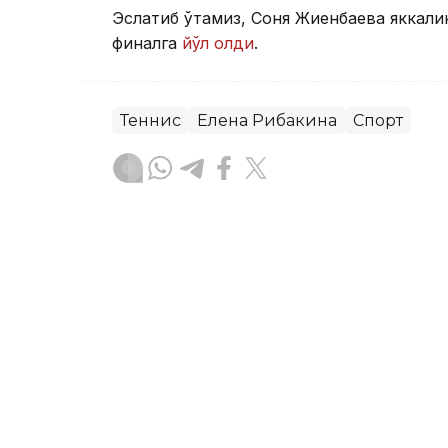
Эслатиб ўтамиз, Соня Жиенбаева яккали
финалга
йўл олди
.
Теннис
Елена Рибакина
Спорт
Бекабат Узаков
Муаллиф
13:10, 07 Август 2026
Соня Жиенбаева яккалик
турнирнинг чорак финалг