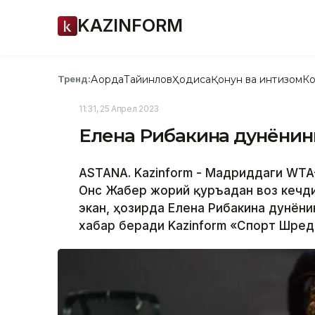
KAZINFORM
Ақорда
Тайинлов
Ҳодиса
Қонун ва интизом
Ко
Тренд:
11:31, 25 Апрел 2023
Елена Рибакина дунёнин
ASTANA. Kazinform - Мадриддаги WTA-
Онс Жабер жорий қуръадан воз кечди
экан, ҳозирда Елена Рибакина дунёни
хабар беради Kazinform «Спорт Шред