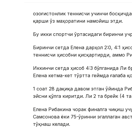
Қозоғистонлик теннисчи учинчи босқичда
қарши ўз маҳоратини намойиш этди.
Бу икки спортчи ўртасидаги биринчи уч
Биринчи сетда Елена дарҳол 2:0, 4:1 ҳи
теннисчи ҳисобни қисқартирди, аммо Ри
Иккинчи сетда ҳисоб 4:3 бўлганида Ли б
Елена кетма-кет тўртта геймда ғалаба қо
1 соат 28 дақиқа давом этган ўйинда Ри
эйсни қўлга киритди. Ли 2 та брейк (4 т
Елена Рибакина чорак финалга чиқиш уч
Самсонова ёки 75-ўринни эгаллаган авс
тўқнаш келади.