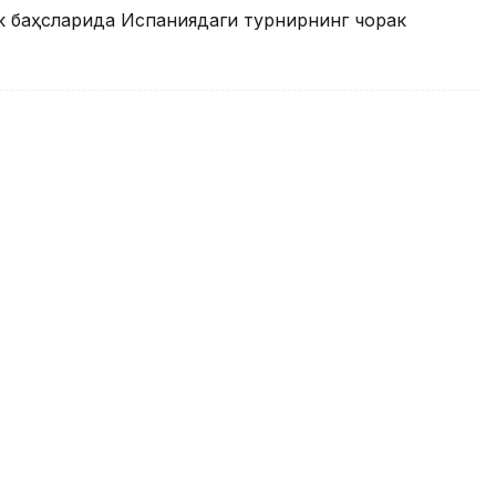
к баҳсларида Испаниядаги турнирнинг чорак
 баҳсларида Испаниядаги
а йўл олди