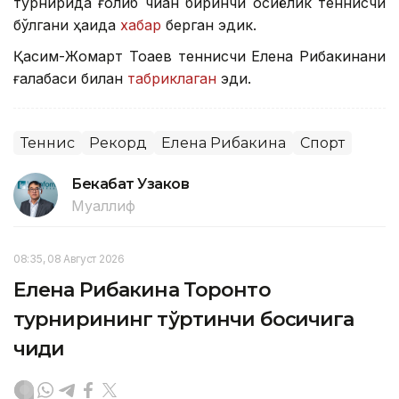
турнирида ғолиб чиққан биринчи осиёлик теннисчи
бўлгани ҳақида
хабар
берган эдик.
Қасим-Жомарт Тоқаев теннисчи Елена Рибакинани
ғалабаси билан
табриклаган
эди.
Теннис
Рекорд
Елена Рибакина
Спорт
Бекабат Узаков
Муаллиф
08:35, 08 Август 2026
Елена Рибакина Торонто
турнирининг тўртинчи босқичига
чиқди