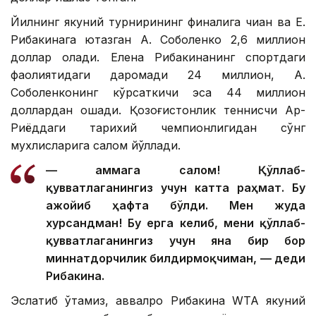
Йилнинг якуний турнирининг финалига чиққан ва Е.
Рибакинага ютқазган А. Соболенко 2,6 миллион
доллар олади. Елена Рибакинанинг спортдаги
фаолиятидаги даромади 24 миллион, А.
Соболенконинг кўрсаткичи эса 44 миллион
доллардан ошади. Қозоғистонлик теннисчи Ар-
Риёддаги тарихий чемпионлигидан сўнг
мухлисларига салом йўллади.
— Ҳаммага салом! Қўллаб-
қувватлаганингиз учун катта раҳмат. Бу
ажойиб ҳафта бўлди. Мен жуда
хурсандман! Бу ерга келиб, мени қўллаб-
қувватлаганингиз учун яна бир бор
миннатдорчилик билдирмоқчиман, — деди
Рибакина.
Эслатиб ўтамиз, аввалроқ Рибакина WТА якуний