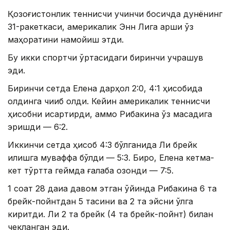
Қозоғистонлик теннисчи учинчи босқичда дунёнинг
31-ракеткаси, америкалик Энн Лига қарши ўз
маҳоратини намойиш этди.
Бу икки спортчи ўртасидаги биринчи учрашув
эди.
Биринчи сетда Елена дарҳол 2:0, 4:1 ҳисобида
олдинга чиқиб олди. Кейин америкалик теннисчи
ҳисобни қисқартирди, аммо Рибакина ўз мақсадига
эришди — 6:2.
Иккинчи сетда ҳисоб 4:3 бўлганида Ли брейк
қилишга муваффақ бўлди — 5:3. Бироқ, Елена кетма-
кет тўртта геймда ғалаба қозонди — 7:5.
1 соат 28 дақиқа давом этган ўйинда Рибакина 6 та
брейк-пойнтдан 5 тасини ва 2 та эйсни қўлга
киритди. Ли 2 та брейк (4 та брейк-пойнт) билан
чекланган эди.