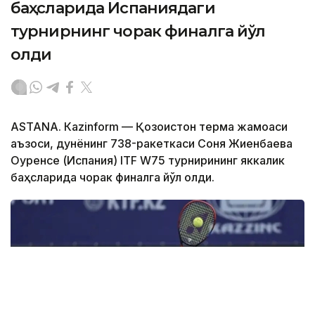
баҳсларида Испаниядаги
турнирнинг чорак финалга йўл
олди
ASTANА. Кazinform — Қозоғистон терма жамоаси
аъзоси, дунёнинг 738-ракеткаси Соня Жиенбаева
Оуренсе (Испания) ITF W75 турнирининг яккалик
баҳсларида чорак финалга йўл олди.