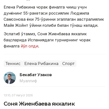
Елена Рибакина чорак финалга чиқиш учун
дунёнинг 55-ракетаси россиялик Людмила
Самсонова ёки 75-ўринни эгаллаган австралиялик
Майя Жойнт ўйини ғолиби билан тўқнаш келади.
Эслатиб ўтамиз, Соня Жиенбаева яккалик
баҳсларида Испаниядаги турнирнинг чорак
финалга
йўл олди
.
Теннис
Елена Рибакина
Спорт
Бекабат Узаков
Муаллиф
13:10, 07 Август 2026
Соня Жиенбаева яккалик