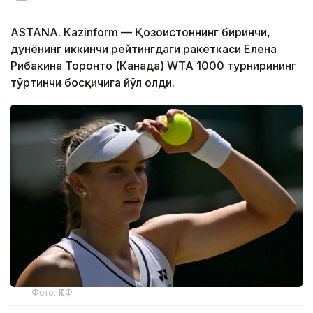
ASTANА. Кazinform — Қозоғистоннинг биринчи,
дунёнинг иккинчи рейтингдаги ракеткаси Елена
Рибакина Торонто (Канада) WТА 1000 турнирининг
тўртинчи босқичига йўл олди.
Фото: ҚТФ