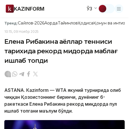
KAZINFORM
ЎЗ
Сайлов-2026
Ақорда
Тайинлов
Ҳодиса
Қонун ва интизо
Тренд:
10:15, 09 Ноябр 2025
Елена Рибакина аёллар тенниси
тарихида рекорд миқдорда маблағ
ишлаб топди
ASTANА. Кazinform — WТА якуний турнирида ғолиб
чиққан Қозоғистоннинг биринчи, дунёнинг 6-
ракеткаси Елена Рибакина рекорд миқдорда пул
ишлаб топгани маълум бўлди.