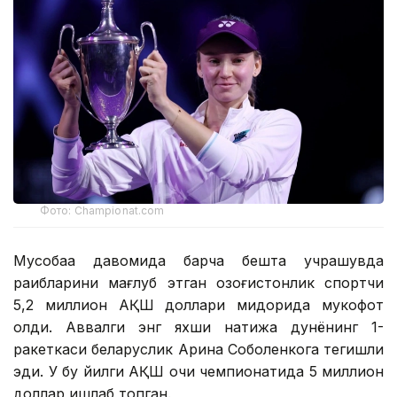
Фото: Сhampionat.com
Мусобақа давомида барча бешта учрашувда
рақибларини мағлуб этган қозоғистонлик спортчи
5,2 миллион АҚШ доллари миқдорида мукофот
олди. Аввалги энг яхши натижа дунёнинг 1-
ракеткаси беларуслик Арина Соболенкога тегишли
эди. У бу йилги АҚШ очиқ чемпионатида 5 миллион
доллар ишлаб топган.