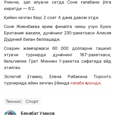
Учинчи, ҳал қилувчи сетда Соня ғалабани қўлга
киритди — 6:2.
Қийин кечган баҳс 2 соат 4 дақиқа давом этди.
Соня Жиенбаева ярим финалга чиқиш учун Буюк
Британия вакили, дунёнинг 230-ракеткаси Алисия
Дуденей билан беллашади.
Соврин жамғармаси 60 000 долларни ташкил
этувчи турнирда дунёнинг 187-ракеткаси,
бельгиялик Грет Миннен 1-ракетка сифатида қайд
этилган.
Эслатиб ўтамиз, Елена Рибакина Торонто
турнирида қийин кечган ўйинда
ғалаба қозонди
.
Теннис
Спорт
Бекабат Узаков