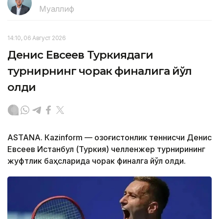
Муаллиф
14:10, 06 Август 2026
Денис Евсеев Туркиядаги
турнирнинг чорак финалига йўл
олди
ASTANА. Кazinform — Қозоғистонлик теннисчи Денис
Евсеев Истанбул (Туркия) челленжер турнирининг
жуфтлик баҳсларида чорак финалга йўл олди.