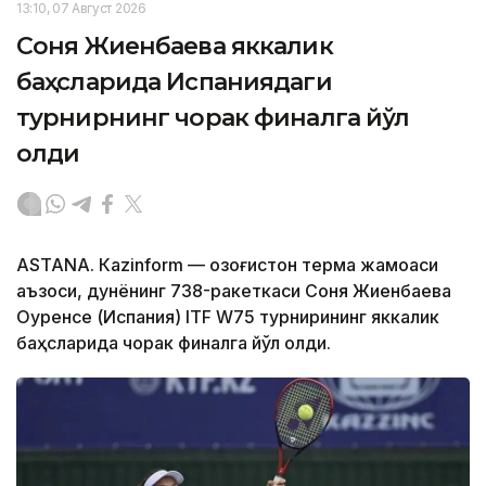
13:10, 07 Август 2026
Соня Жиенбаева яккалик
баҳсларида Испаниядаги
турнирнинг чорак финалга йўл
олди
ASTANА. Кazinform — Қозоғистон терма жамоаси
аъзоси, дунёнинг 738-ракеткаси Соня Жиенбаева
Оуренсе (Испания) ITF W75 турнирининг яккалик
баҳсларида чорак финалга йўл олди.