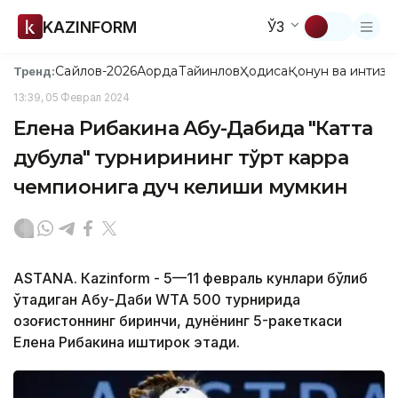
KAZINFORM
ЎЗ
Сайлов-2026
Ақорда
Тайинлов
Ҳодиса
Қонун ва интизо
Тренд:
13:39, 05 Феврал 2024
Елена Рибакина Абу-Дабида "Катта
дубулға" турнирининг тўрт карра
чемпионига дуч келиши мумкин
ASTANА. Кazinform - 5—11 февраль кунлари бўлиб
ўтадиган Абу-Даби WТА 500 турнирида
Қозоғистоннинг биринчи, дунёнинг 5-ракеткаси
Елена Рибакина иштирок этади.