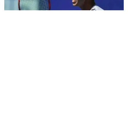
Фото: ktf.kz
Денис Евсеев хитойлик Фацзин Сунь билан
биргаликда ўзининг биринчи учрашувини яна бир
қозоғистонлик Григорий Ломакин — америкалик
Колин Синклерга қарши ўтказди.
1 соатдан сал кўпроқ давом этган ўйин
Қозоғистон-Хитой жуфтлигининг 6:2, 6:4 ҳисобида
ғалабаси билан якунланди.
Денис Евсеев — Фацзин Сунь ярим финалга чиқиш