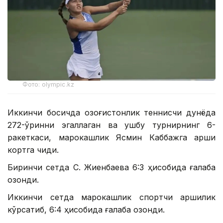
Фото: olympic.kz
Иккинчи босқичда қозоғистонлик теннисчи дунёда
272-ўринни эгаллаган ва ушбу турнирнинг 6-
ракеткаси, марокашлик Ясмин Каббажга қарши
кортга чиқди.
Биринчи сетда С. Жиенбаева 6:3 ҳисобида ғалаба
қозонди.
Иккинчи сетда марокашлик спортчи қаршилик
кўрсатиб, 6:4 ҳисобида ғалаба қозонди.