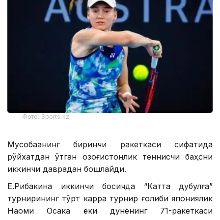
Фото: Sports.kz
Мусобақанинг биринчи ракеткаси сифатида
рўйхатдан ўтган қозоғистонлик теннисчи баҳсни
иккинчи даврадан бошлайди.
Е.Рибакина иккинчи босқичда “Катта дубулға”
турнирининг тўрт карра турнир ғолиби япониялик
Наоми Осака ёки дунёнинг 71-ракеткаси