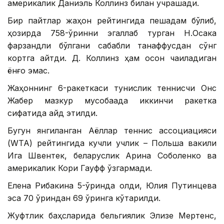
америкалик Даниэль Коллинз билан учрашади.
Бир пайтлар жаҳон рейтингида пешқадам бўлиб,
ҳозирда 758-ўринни эгаллаб турган Н.Осака
фарзандли бўлгани сабабли танаффусдан сўнг
кортга қайтди. Д. Коллинз ҳам осон чақиладиган
ёнғоқ эмас.
Жаҳоннинг 6-ракеткаси тунислик теннисчи Онс
Жабер мазкур мусобақада иккинчи ракетка
сифатида қайд этилди.
Бугун янгиланган Аёллар теннис ассоциацияси
(WТА) рейтингида кучли учлик – Польша вакили
Ига Швентек, беларуслик Арина Соболенко ва
америкалик Кори Гауфф ўзгармади.
Елена Рибакина 5-ўринда қолди, Юлия Путинцева
эса 70 ўриндан 69 ўринга кўтарилди.
Жуфтлик баҳсларида бельгиялик Элизе Мертенс,