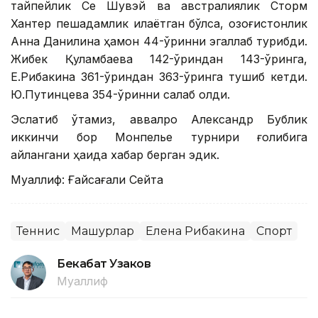
тайпейлик Се Шувэй ва австралиялик Сторм
Хантер пешқадамлик қилаётган бўлса, қозоғистонлик
Анна Данилина ҳамон 44-ўринни эгаллаб турибди.
Жибек Қуламбаева 142-ўриндан 143-ўринга,
Е.Рибакина 361-ўриндан 363-ўринга тушиб кетди.
Ю.Путинцева 354-ўринни сақлаб қолди.
Эслатиб ўтамиз, аввалроқ Александр Бублик
иккинчи бор Монпелье турнири ғолибига
айлангани ҳақида хабар берган эдик.
Муаллиф: Ғайсағали Сейтақ
Теннис
Машҳурлар
Елена Рибакина
Спорт
Бекабат Узаков
Муаллиф