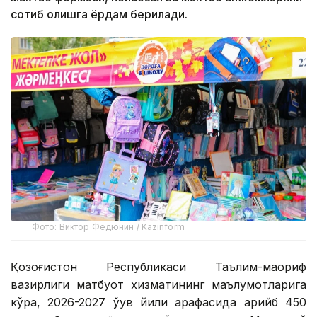
сотиб олишга ёрдам берилади.
Фото: Виктор Федюнин / Kazinform
Қозоғистон Республикаси Таълим-маориф
вазирлиги матбуот хизматининг маълумотларига
кўра, 2026-2027 ўқув йили арафасида қарийб 450