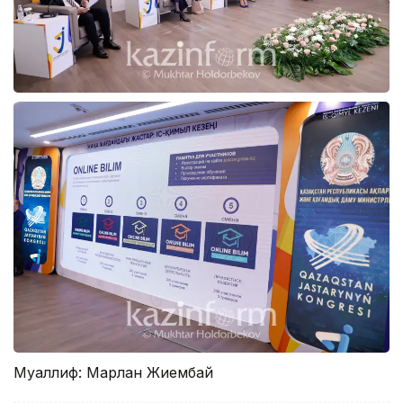
Муаллиф: Марлан Жиембай