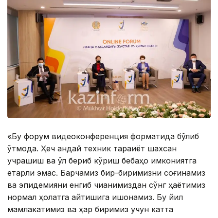
«Бу форум видеоконференция форматида бўлиб
ўтмоқда. Ҳеч қандай техник тараққиёт шахсан
учрашиш ва қўл бериб кўриш бебаҳо имкониятга
етарли эмас. Барчамиз бир-биримизни соғинамиз
ва эпидемияни енгиб чиққанимиздан сўнг ҳаётимиз
нормал ҳолатга қайтишига ишонамиз. Бу йил
мамлакатимиз ва ҳар биримиз учун катта