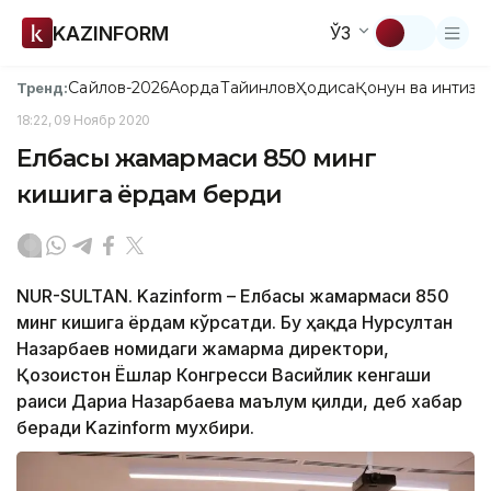
KAZINFORM
ЎЗ
Сайлов-2026
Ақорда
Тайинлов
Ҳодиса
Қонун ва интизо
Тренд:
18:22, 09 Ноябр 2020
Елбасы жамғармаси 850 минг
кишига ёрдам берди
NUR-SULTAN. Kazinform – Елбасы жамғармаси 850
минг кишига ёрдам кўрсатди. Бу ҳақда Нурсултан
Назарбаев номидаги жамғарма директори,
Қозоғистон Ёшлар Конгресси Васийлик кенгаши
раиси Дариға Назарбаева маълум қилди, деб хабар
беради Kazinform мухбири.