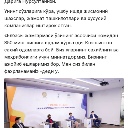
Дарига Нурсултанқизи.
Унинг сўзларига кўра, ушбу ишда жисмоний
шахслар, жамоат ташкилотлари ва хусусий
компаниялар иштирок этган.
«Елбасы жамғармаси ўзининг асосчиси номидан
850 минг кишига ёрдам кўрсатди. Қозоғистон
сахий одамларга бой. Биз уларнинг сахийлиги ва
меҳрибонлиги учун миннатдормиз. Бизнинг
ажойиб ёшларимиз бор. Мен сиз билан
фахрланаман!» -деди у.