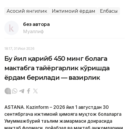
Асосий янгилик
Ижтимоий ёрдам
Елбасы
без автора
Муаллиф
18:17, 31 Июл 2026
Бу йил қарийб 450 минг болага
мактабга тайёргарлик кўришда
ёрдам берилади — вазирлик
ASTANА. Кazinform – 2026 йил 1 августдан 30
сентябргача ижтимоий ҳимояга муҳтож болаларга
Умуммажбурий таълим жамғармаси доирасида
мактаб формаси, пойабзал ва мактаб анжомларини