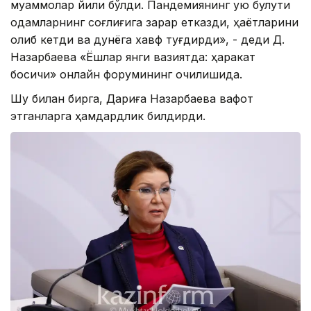
муаммолар йили бўлди. Пандемиянинг қуюқ булути
одамларнинг соғлиғига зарар етказди, ҳаётларини
олиб кетди ва дунёга хавф туғдирди», - деди Д.
Назарбаева «Ёшлар янги вазиятда: ҳаракат
босқичи» онлайн форумининг очилишида.
Шу билан бирга, Дариға Назарбаева вафот
этганларга ҳамдардлик билдирди.