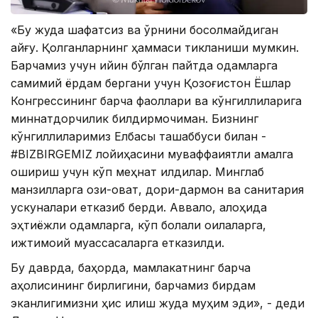
«Бу жуда шафқатсиз ва ўрнини босолмайдиган
қайғу. Қолганларнинг ҳаммаси тикланиши мумкин.
Барчамиз учун қийин бўлган пайтда одамларга
самимий ёрдам бергани учун Қозоғистон Ёшлар
Конгрессининг барча фаоллари ва кўнгиллиларига
миннатдорчилик билдирмоқчиман. Бизнинг
кўнгиллиларимиз Елбасы ташаббуси билан -
#BIZBIRGEMIZ лойиҳасини муваффақиятли амалга
ошириш учун кўп меҳнат қилдилар. Минглаб
манзилларга озиқ-овқат, дори-дармон ва санитария
ускуналари етказиб берди. Аввало, алоҳида
эҳтиёжли одамларга, кўп болали оилаларга,
ижтимоий муассасаларга етказилди.
Бу даврда, баҳорда, мамлакатнинг барча
аҳолисининг бирлигини, барчамиз бирдам
эканлигимизни ҳис қилиш жуда муҳим эди», - деди