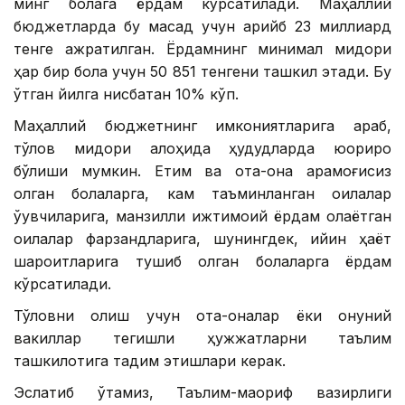
минг болага ёрдам кўрсатилади. Маҳаллий
бюджетларда бу мақсад учун қарийб 23 миллиард
тенге ажратилган. Ёрдамнинг минимал миқдори
ҳар бир бола учун 50 851 тенгени ташкил этади. Бу
ўтган йилга нисбатан 10% кўп.
Маҳаллий бюджетнинг имкониятларига қараб,
тўлов миқдори алоҳида ҳудудларда юқорироқ
бўлиши мумкин. Етим ва ота-она қарамоғисиз
қолган болаларга, кам таъминланган оилалар
ўқувчиларига, манзилли ижтимоий ёрдам олаётган
оилалар фарзандларига, шунингдек, қийин ҳаёт
шароитларига тушиб қолган болаларга ёрдам
кўрсатилади.
Тўловни олиш учун ота-оналар ёки қонуний
вакиллар тегишли ҳужжатларни таълим
ташкилотига тақдим этишлари керак.
Эслатиб ўтамиз, Таълим-маориф вазирлиги