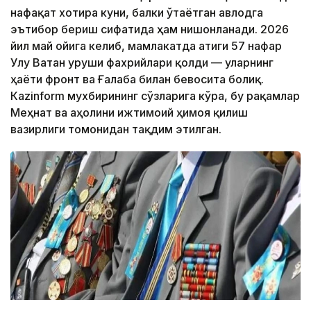
нафақат хотира куни, балки ўтаётган авлодга
эътибор бериш сифатида ҳам нишонланади. 2026
йил май ойига келиб, мамлакатда атиги 57 нафар
Улуғ Ватан уруши фахрийлари қолди — уларнинг
ҳаёти фронт ва Ғалаба билан бевосита боғлиқ.
Кazinform мухбирининг сўзларига кўра, бу рақамлар
Меҳнат ва аҳолини ижтимоий ҳимоя қилиш
вазирлиги томонидан тақдим этилган.