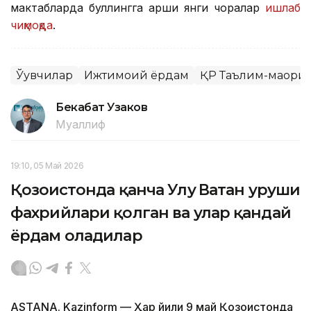
мактабларда буллингга қарши янги чоралар
ишлаб
чиқмоқда
.
Ўқувчилар
Ижтимоий ёрдам
ҚР Таълим-маори
Бекабат Узаков
Муаллиф
19:10, 05 Май 2026
Қозоғистонда қанча Улуғ Ватан уруши
фахрийлари қолган ва улар қандай
ёрдам оладилар
ASTANA. Kazinform — Ҳар йили 9 май Қозоғистонда