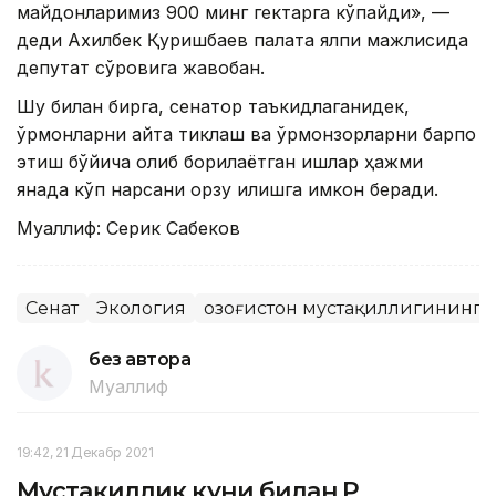
майдонларимиз 900 минг гектарга кўпайди», —
деди Ахилбек Қуришбаев палата ялпи мажлисида
депутат сўровига жавобан.
Шу билан бирга, сенатор таъкидлаганидек,
ўрмонларни қайта тиклаш ва ўрмонзорларни барпо
этиш бўйича олиб борилаётган ишлар ҳажми
янада кўп нарсани орзу қилишга имкон беради.
Муаллиф: Серик Сабеков
Сенат
Экология
Қозоғистон мустақиллигининг 
без автора
Муаллиф
19:42, 21 Декабр 2021
Мустақиллик куни билан ҚР