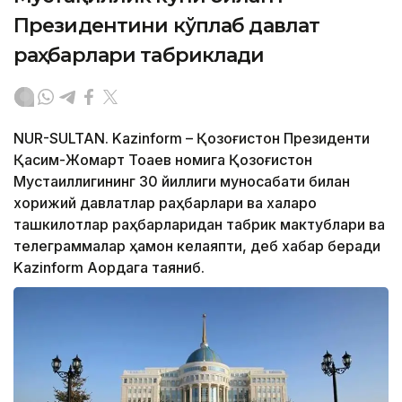
Президентини кўплаб давлат
раҳбарлари табриклади
NUR-SULTAN. Kazinform – Қозоғистон Президенти
Қасим-Жомарт Тоқаев номига Қозоғистон
Мустақиллигининг 30 йиллиги муносабати билан
хорижий давлатлар раҳбарлари ва халқаро
ташкилотлар раҳбарларидан табрик мактублари ва
телеграммалар ҳамон келаяпти, деб хабар беради
Kazinform Ақордага таяниб.