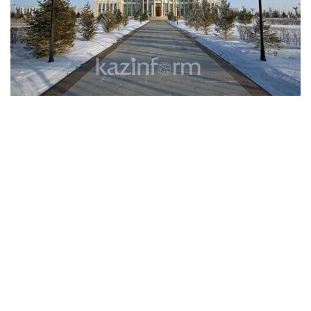
Туркия Президенти Ражаб Тоййиб Эрдўған
ўзи ва
турк халқи номидан самимий табрик йўллади.
«Қозоғистон билан тарихий, маданий ва
қардошлик алоқаларимиз ҳамда стратегик
шериклигимиз икки томонлама, минтақавий ва
халқаро миқёсда чуқурлашиб, мустаҳкамланиб
бораётганидан хурсандман», - дейилади
телеграммада.
Украина Президенти Владимир Зеленский
ўз
табрик мактубида мустақиллик йилларида