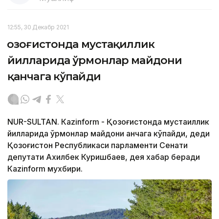
12:55, 30 Декабр 2021
Қозоғистонда мустақиллик
йилларида ўрмонлар майдони
қанчага кўпайди
NUR-SULTAN. Кazinform - Қозоғистонда мустақиллик
йилларида ўрмонлар майдони қанчага кўпайди, деди
Қозоғистон Республикаси парламенти Сенати
депутати Ахилбек Куришбаев, дея хабар беради
Кazinform мухбири.