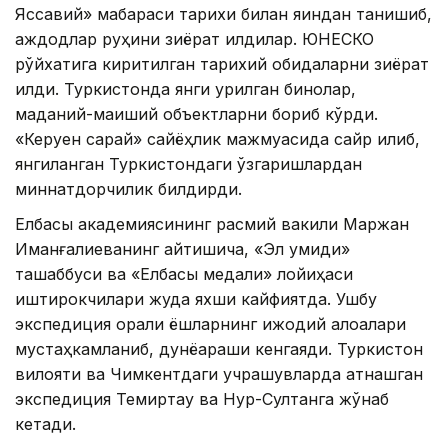
Яссавий» мақбараси тарихи билан яқиндан танишиб,
аждодлар руҳини зиёрат қилдилар. ЮНЕСКО
рўйхатига киритилган тарихий обидаларни зиёрат
қилди. Туркистонда янги қурилган бинолар,
маданий-маиший объектларни бориб кўрди.
«Керуен сарай» сайёҳлик мажмуасида сайр қилиб,
янгиланган Туркистондаги ўзгаришлардан
миннатдорчилик билдирди.
Елбасы академиясининг расмий вакили Маржан
Иманғалиеванинг айтишича, «Эл умиди»
ташаббуси ва «Елбасы медали» лойиҳаси
иштирокчилари жуда яхши кайфиятда. Ушбу
экспедиция орқали ёшларнинг ижодий алоқалари
мустаҳкамланиб, дунёқараши кенгаяди. Туркистон
вилояти ва Чимкентдаги учрашувларда қатнашган
экспедиция Темиртау ва Нур-Султанга жўнаб
кетади.