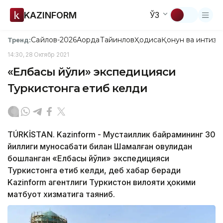
KAZINFORM
ЎЗ
Сайлов-2026
Ақорда
Тайинлов
Ҳодиса
Қонун ва интизо
Тренд:
14:30, 28 Октябр 2021
«Елбасы йўли» экспедицияси
Туркистонга етиб келди
TÚRKİSTAN. Kazinform - Мустақиллик байрамининг 30
йиллиги муносабати билан Шамалған овулидан
бошланган «Елбасы йўли» экспедицияси
Туркистонга етиб келди, деб хабар беради
Kazinform агентлиги Туркистон вилояти ҳокими
матбуот хизматига таяниб.