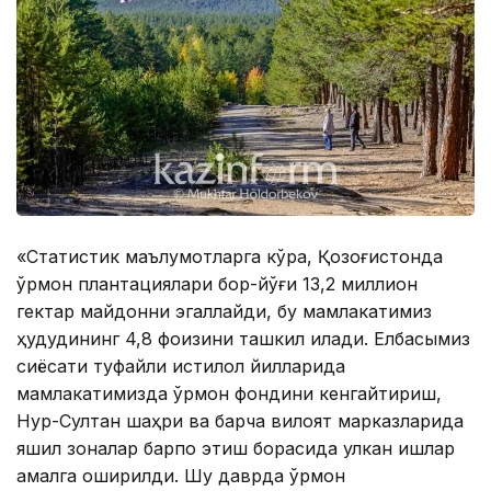
«Статистик маълумотларга кўра, Қозоғистонда
ўрмон плантациялари бор-йўғи 13,2 миллион
гектар майдонни эгаллайди, бу мамлакатимиз
ҳудудининг 4,8 фоизини ташкил қилади. Елбасымиз
сиёсати туфайли истиқлол йилларида
мамлакатимизда ўрмон фондини кенгайтириш,
Нур-Султан шаҳри ва барча вилоят марказларида
яшил зоналар барпо этиш борасида улкан ишлар
амалга оширилди. Шу даврда ўрмон