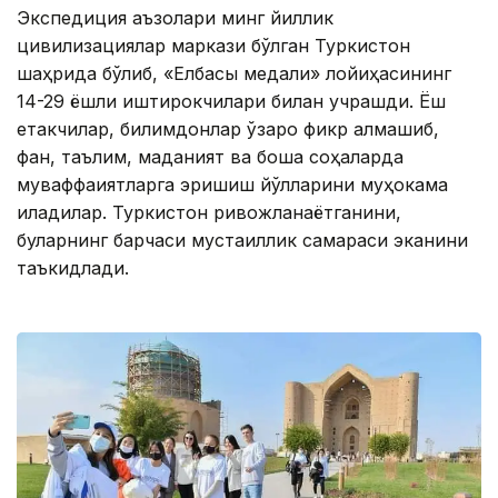
Экспедиция аъзолари минг йиллик
цивилизациялар маркази бўлган Туркистон
шаҳрида бўлиб, «Елбасы медали» лойиҳасининг
14-29 ёшли иштирокчилари билан учрашди. Ёш
етакчилар, билимдонлар ўзаро фикр алмашиб,
фан, таълим, маданият ва бошқа соҳаларда
муваффақиятларга эришиш йўлларини муҳокама
қиладилар. Туркистон ривожланаётганини,
буларнинг барчаси мустақиллик самараси эканини
таъкидлади.