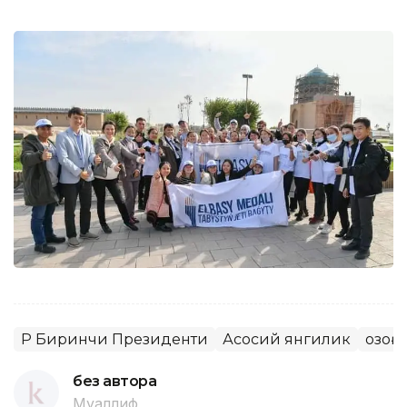
ҚР Биринчи Президенти
Асосий янгилик
Қозо
без автора
Муаллиф