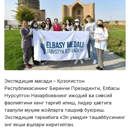
Экспедиция мақсади – Қозоғистон
Республикасининг Биринчи Президенти, Елбасы
Нурсултон Назарбоевнинг ижодий ва сиёсий
фаолиятини кенг тарғиб қилиш, лидер ҳаётига
таалуқли муҳим жойларга ташриф буюриш.
Экспедиция таркибига «Эл умиди» ташаббусининг
энг яхши ёшлари киритилган.