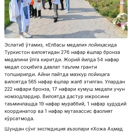
Эслатиб ўтамиз, «Елбасы медали» лойиҳасида
Туркистон вилоятидан 276 нафар ёшлар бронза
медалини қўлга киритди. Жорий йилда 54 нафар
медал соҳибига давлат таълим гранти
топширилди. Aйни пайтда мазкур лойиҳага
вилоятда 565 нафар ёшлар жалб этилган. Улардан
222 нафари бронза, 17 нафари кумуш медали учун
номзодлардир. Вилоятда дастур ижросини
таъминлашда 19 нафар мураббий, 1 нафар ҳудудий
координатор ва 1 нафар мутахассис фаолият
кўрсатмоқда.
Шундан сўнг экспедиция аъзолари «Хожа Aҳмад