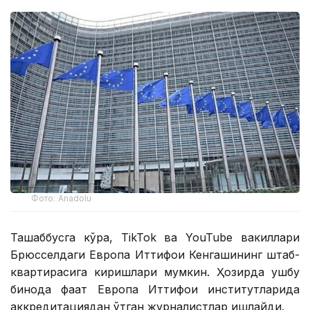
Фото: Anadolu
Ташаббусга кўра, TikTok ва YouTube вакиллари
Брюсселдаги Европа Иттифоқи Кенгашининг штаб-
квартирасига киришлари мумкин. Ҳозирда ушбу
бинода фақат Европа Иттифоқи институтларида
аккредитациядан ўтган журналистлар ишлайди.