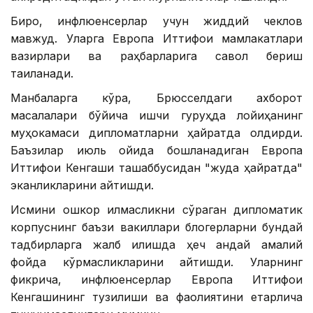
Бироқ, инфлюенсерлар учун жиддий чеклов
мавжуд. Уларга Европа Иттифоқи мамлакатлари
вазирлари ва раҳбарларига савол бериш
тақиқланади.
Манбаларга кўра, Брюсселдаги ахборот
масалалари бўйича ишчи гуруҳда лойиҳанинг
муҳокамаси дипломатларни ҳайратда қолдирди.
Баъзилар июль ойида бошланадиган Европа
Иттифоқи Кенгаши ташаббусидан "жуда ҳайратда"
эканликларини айтишди.
Исмини ошкор қилмасликни сўраган дипломатик
корпуснинг баъзи вакиллари блогерларни бундай
тадбирларга жалб қилишда ҳеч қандай амалий
фойда кўрмасликларини айтишди. Уларнинг
фикрича, инфлюенсерлар Европа Иттифоқи
Кенгашининг тузилиши ва фаолиятини етарлича