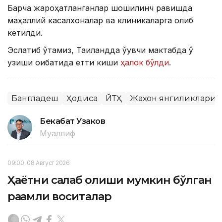
Барча жароҳатланганлар шошилинч равишда
маҳаллий касалхоналар ва клиникаларга олиб
кетилди.
Эслатиб ўтамиз, Таиландда ўқувчи мактабда ўқ
узиши оқибатида етти киши
ҳалок бўлди
.
Бангладеш
Ҳодиса
ЙТҲ
Жаҳон янгиликлари
Бекабат Узаков
Муаллиф
09:00, 08 Август 2026
Ҳаётни сақлаб қолиши мумкин бўлган
рақамли воситалар