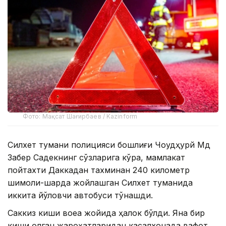
Фото: Мақсат Шағирбаев / Kazinform
Силхет тумани полицияси бошлиғи Чоудҳурй Мд
Забер Садекнинг сўзларига кўра, мамлакат
пойтахти Даккадан тахминан 240 километр
шимоли-шарқда жойлашган Силхет туманида
иккита йўловчи автобуси тўқнашди.
Саккиз киши воқеа жойида ҳалок бўлди. Яна бир
киши олган жароҳатларидан касалхонада вафот