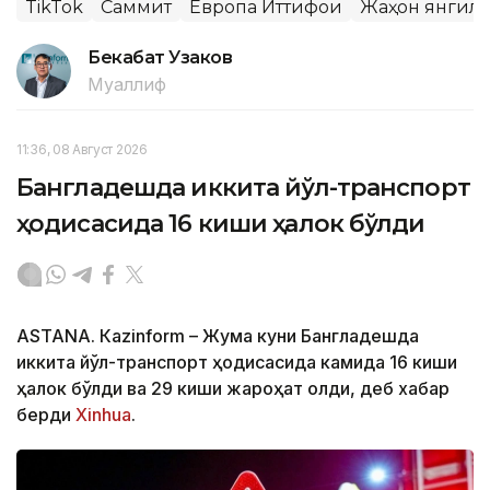
TikTok
Саммит
Европа Иттифоқи
Жаҳон янгил
Бекабат Узаков
Муаллиф
11:36, 08 Август 2026
Бангладешда иккита йўл-транспорт
ҳодисасида 16 киши ҳалок бўлди
ASTANА. Кazinform – Жума куни Бангладешда
иккита йўл-транспорт ҳодисасида камида 16 киши
ҳалок бўлди ва 29 киши жароҳат олди, деб хабар
берди
Xinhua
.