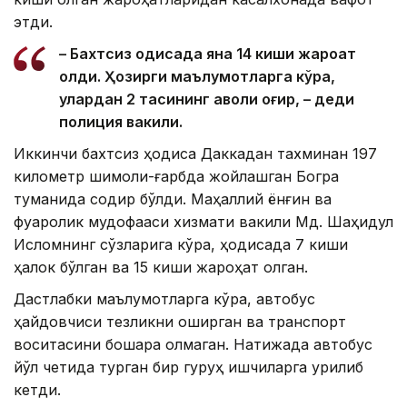
этди.
– Бахтсиз ҳодисада яна 14 киши жароҳат
олди. Ҳозирги маълумотларга кўра,
улардан 2 тасининг аҳволи оғир, – деди
полиция вакили.
Иккинчи бахтсиз ҳодиса Даккадан тахминан 197
километр шимоли-ғарбда жойлашган Богра
туманида содир бўлди. Маҳаллий ёнғин ва
фуқаролик мудофааси хизмати вакили Мд. Шаҳидул
Исломнинг сўзларига кўра, ҳодисада 7 киши
ҳалок бўлган ва 15 киши жароҳат олган.
Дастлабки маълумотларга кўра, автобус
ҳайдовчиси тезликни оширган ва транспорт
воситасини бошқара олмаган. Натижада автобус
йўл четида турган бир гуруҳ ишчиларга урилиб
кетди.