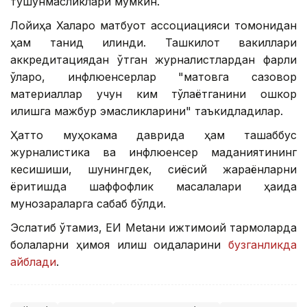
тушунмасликлари мумкин.
Лойиҳа Халқаро матбуот ассоциацияси томонидан
ҳам танқид қилинди. Ташкилот вакиллари
аккредитациядан ўтган журналистлардан фарқли
ўлароқ, инфлюенсерлар "мақтовга сазовор
материаллар учун ким тўлаётганини ошкор
қилишга мажбур эмасликларини" таъкидладилар.
Ҳатто муҳокама даврида ҳам ташаббус
журналистика ва инфлюенсер маданиятининг
кесишиши, шунингдек, сиёсий жараёнларни
ёритишда шаффофлик масалалари ҳақида
мунозараларга сабаб бўлди.
Эслатиб ўтамиз, ЕИ Меtани ижтимоий тармоқларда
болаларни ҳимоя қилиш қоидаларини
бузганликда
айблади
.