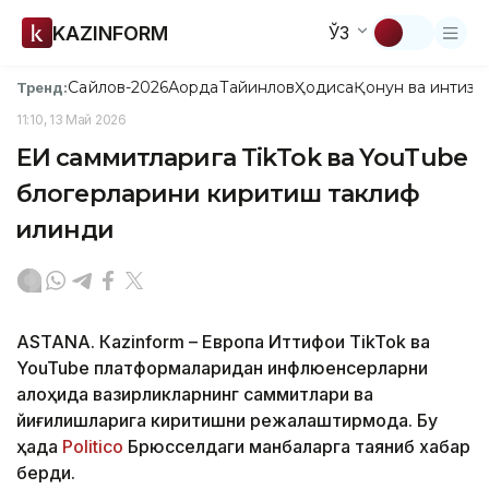
KAZINFORM
ЎЗ
Сайлов-2026
Ақорда
Тайинлов
Ҳодиса
Қонун ва интизо
Тренд:
11:10, 13 Май 2026
ЕИ саммитларига TikTok ва YouTube
блогерларини киритиш таклиф
қилинди
ASTANА. Кazinform – Европа Иттифоқи TikTok ва
YouTube платформаларидан инфлюенсерларни
алоҳида вазирликларнинг саммитлари ва
йиғилишларига киритишни режалаштирмоқда. Бу
ҳақда
Politico
Брюсселдаги манбаларга таяниб хабар
берди.