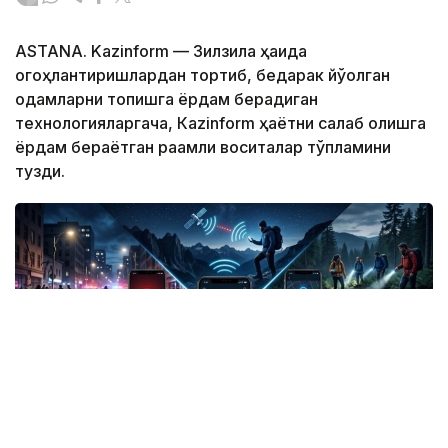
ASTANA. Kazinform — Зилзила ҳақида
огоҳлантиришлардан тортиб, бедарак йўқолган
одамларни топишга ёрдам берадиган
технологияларгача, Кazinform ҳаётни сақлаб қолишга
ёрдам бераётган рақамли воситалар тўпламини
тузди.
Фото: СИ