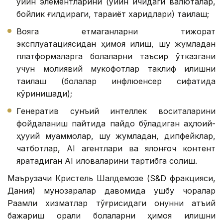
ўйин элементларини (ўйин ичидаги валюталар,
бойлик ғилдираги, тараққиёт харидлари) тақиқлаш;
Вояга етмаганларни тижорат
эксплуатациясидан ҳимоя қилиш, шу жумладан
платформаларга болаларни таъсир ўтказгани
учун молиявий мукофотлар таклиф қилишни
тақиқлаш (болалар инфлюенcер сифатида
кўринишади);
Генератив сунъий интеллек воситаларини
фойдаланиш пайтида пайдо бўладиган аҳлоқий-
ҳуқуқий муаммолар, шу жумладан, дипфейклар,
чатботлар, АI агентлари ва ялонғоч контент
яратадиган АI иловаларини тартибга солиш.
Маърузачи Кристель Шалдемозе (S&D фракцияси,
Дания) мунозаралар давомида ушбу чоралар
Рақамли хизматлар тўғрисидаги қонунни қатъий
бажариш орқали болаларни ҳимоя қилишни