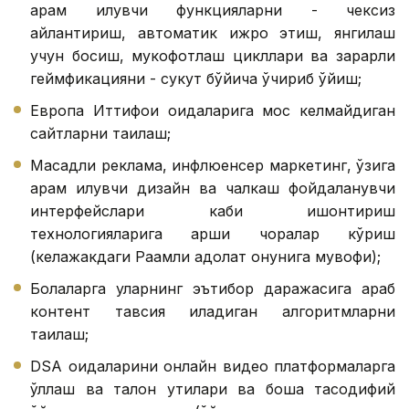
қарам қилувчи функцияларни - чексиз
айлантириш, автоматик ижро этиш, янгилаш
учун босиш, мукофотлаш цикллари ва зарарли
геймфикацияни - сукут бўйича ўчириб қўйиш;
Европа Иттифоқи қоидаларига мос келмайдиган
сайтларни тақиқлаш;
Мақсадли реклама, инфлюенcер маркетинг, ўзига
қарам қилувчи дизайн ва чалкаш фойдаланувчи
интерфейслари каби ишонтириш
технологияларига қарши чоралар кўриш
(келажакдаги Рақамли адолат қонунига мувофиқ);
Болаларга уларнинг эътибор даражасига қараб
контент тавсия қиладиган алгоритмларни
тақиқлаш;
DSA қоидаларини онлайн видео платформаларга
қўллаш ва талон қутилари ва бошқа тасодифий