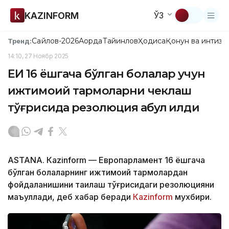
KAZINFORM
ЎЗ
Сайлов-2026
Ақорда
Тайинлов
Ҳодиса
Қонун ва интизо
Тренд:
14:10, 27 Ноябр 2025
ЕИ 16 ёшгача бўлган болалар учун
ижтимоий тармоқларни чеклаш
тўғрисида резолюция қабул қилди
ASTANА. Кazinform — Европарламент 16 ёшгача
бўлган болаларнинг ижтимоий тармоқлардан
фойдаланишини тақиқлаш тўғрисидаги резолюцияни
маъқуллади, деб хабар беради
Кazinform
мухбири.