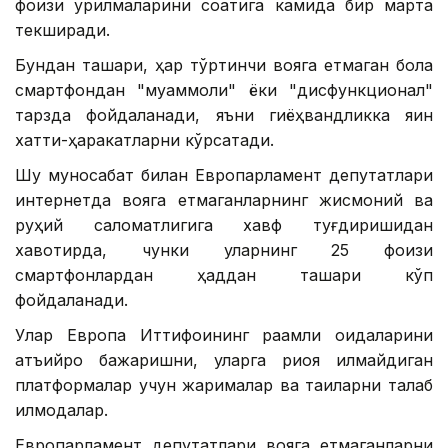
фоизи қурилмаларини соатига камида бир марта
текширади.
Бундан ташқари, ҳар тўртинчи вояга етмаган бола
смартфондан "муаммоли" ёки "дисфункционал"
тарзда фойдаланади, яъни гиёҳвандликка яқин
хатти-ҳаракатларни кўрсатади.
Шу муносабат билан Европарламент депутатлари
интернетда вояга етмаганларнинг жисмоний ва
руҳий саломатлигига хавф туғдиришидан
хавотирда, чунки уларнинг 25 фоизи
смартфонлардан ҳаддан ташқари кўп
фойдаланади.
Улар Европа Иттифоқининг рақамли қоидаларини
қатъийроқ бажаришни, уларга риоя қилмайдиган
платформалар учун жарималар ва тақиқларни талаб
қилмоқдалар.
Европарламент депутатлари вояга етмаганларни