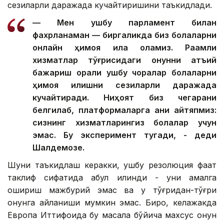
сезиларли даражада кучайтиришини таъкидлади.
— Мен ушбу парламент билан
фахрланаман — биргаликда биз болаларни
онлайн ҳимоя қила оламиз. Рақамли
хизматлар тўғрисидаги қонунни қатъий
бажариш орқали ушбу чоралар болаларни
ҳимоя қилишни сезиларли даражада
кучайтиради. Ниҳоят биз чегарани
белгилаб, платформаларга аниқ айтяпмиз:
сизнинг хизматларингиз болалар учун
эмас. Бу эксперимент тугади, - деди
Шалдемозе.
Шуни таъкидлаш керакки, ушбу резолюция фақат
таклиф сифатида қабул қилинди - уни амалга
ошириш мажбурий эмас ва у тўғридан-тўғри
қонунга айланиши мумкин эмас. Бироқ, келажакда
Европа Иттифоқида бу масала бўйича махсус қонун