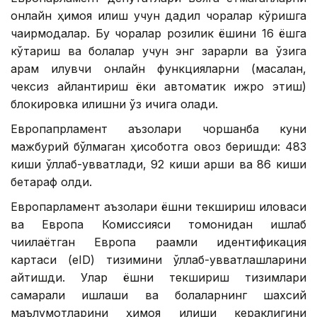
онлайн ҳимоя қилиш учун дадил чоралар кўришга
чақирмоқдалар. Бу чоралар розилик ёшини 16 ёшга
кўтариш ва болалар учун энг зарарли ва ўзига
қарам қилувчи онлайн функцияларни (масалан,
чексиз айлантириш ёки автоматик ижро этиш)
блокировка қилишни ўз ичига олади.
Европапрламент аъзолари чоршанба куни
мажбурий бўлмаган ҳисоботга овоз беришди: 483
киши қўллаб-қувватлади, 92 киши қарши ва 86 киши
бетараф қолди.
Европарламент аъзолари ёшни текшириш иловаси
ва Европа Комиссияси томонидан ишлаб
чиқилаётган Европа рақамли идентификация
картаси (eID) тизимини қўллаб-қувватлашларини
айтишди. Улар ёшни текшириш тизимлари
самарали ишлаши ва болаларнинг шахсий
маълумотларини ҳимоя қилиши кераклигини