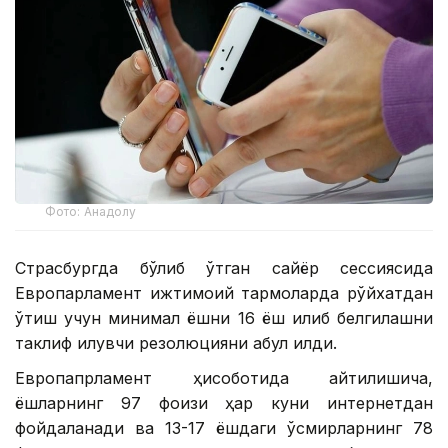
Фото: Анадолу
Страсбургда бўлиб ўтган сайёр сессиясида
Европарламент ижтимоий тармоқларда рўйхатдан
ўтиш учун минимал ёшни 16 ёш қилиб белгилашни
таклиф қилувчи резолюцияни қабул қилди.
Европапрламент ҳисоботида айтилишича,
ёшларнинг 97 фоизи ҳар куни интернетдан
фойдаланади ва 13-17 ёшдаги ўсмирларнинг 78