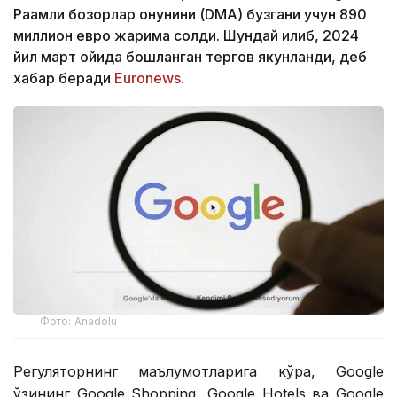
Рақамли бозорлар қонунини (DMA) бузгани учун 890
миллион евро жарима солди. Шундай қилиб, 2024
йил март ойида бошланган тергов якунланди, деб
хабар беради
Euronews
.
Фото: Аnadolu
Регуляторнинг маълумотларига кўра, Google
ўзининг Google Shopping, Google Hotels ва Google