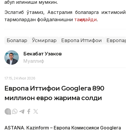
қабул қилиниши мумкин.
Эслатиб ўтамиз, Австралия болаларга ижтимоий
тармоқлардан фойдаланишни
тақиқлайди
.
Болалар
Ўсмирлар
Европа Иттифоқи
Европар
Бекабат Узаков
Муаллиф
17:15, 24 Июл 2026
Европа Иттифоқи Googleга 890
миллион евро жарима солди
ASTANА. Кazinform – Европа Комиссияси Googleга