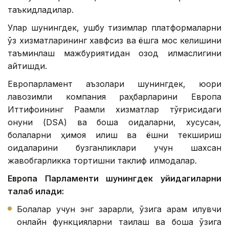
таъкидладилар.
Улар шунингдек, ушбу тизимлар платформаларни
ўз хизматларининг хавфсиз ва ёшга мос келишини
таъминлаш мажбуриятидан озод қилмаслигини
айтишди.
Европарламент аъзолари шунингдек, юқори
лавозимли компания раҳбарларини Европа
Иттифоқининг Рақамли хизматлар тўғрисидаги
қонуни (DSA) ва бошқа қоидаларни, хусусан,
болаларни ҳимоя қилиш ва ёшни текшириш
қоидаларини бузганликлари учун шахсан
жавобгарликка тортишни таклиф қилмоқдалар.
Европа Парламенти шунингдек қуйидагиларни
талаб қилади:
Болалар учун энг зарарли, ўзига қарам қилувчи
онлайн функцияларни тақиқлаш ва бошқа ўзига