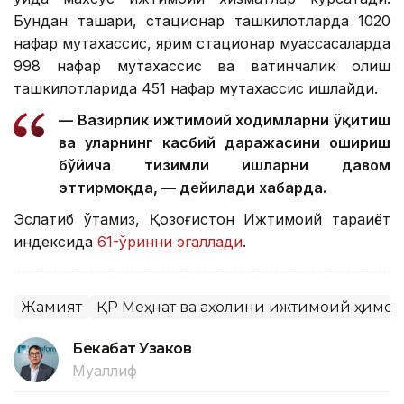
Бундан ташқари, стационар ташкилотларда 1020
нафар мутахассис, ярим стационар муассасаларда
998 нафар мутахассис ва вақтинчалик қолиш
ташкилотларида 451 нафар мутахассис ишлайди.
— Вазирлик ижтимоий ходимларни ўқитиш
ва уларнинг касбий даражасини ошириш
бўйича тизимли ишларни давом
эттирмоқда, — дейилади хабарда.
Эслатиб ўтамиз, Қозоғистон Ижтимоий тараққиёт
индексида
61-ўринни эгаллади
.
Жамият
ҚР Меҳнат ва аҳолини ижтимоий ҳимоя
Бекабат Узаков
Муаллиф