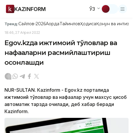
KAZINFORM
ЎЗ
Сайлов-2026
Ақорда
Тайинлов
Ҳодиса
Қонун ва интизо
Тренд:
18:46, 27 Апрел 2022
Egov.kzда ижтимоий тўловлар ва
нафақаларни расмийлаштириш
осонлашди
NUR-SULTAN. Кazinform - Egov.kz порталида
ижтимоий тўловлар ва нафақалар учун махсус ҳисоб
автоматик тарзда очилади, деб хабар беради
Кazinform.