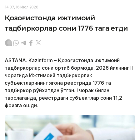
14:37, 16 Июл 2026
Қозоғистонда ижтимоий
тадбиркорлар сони 1776 тага етди
ASTANA. Kazinform – Қозоғистонда ижтимоий
тадбиркорлар сони ортиб бормоқда. 2026 йилнинг II
чорагида Ижтимоий тадбиркорлик
субъектларининг ягона реестрида 1776 та
тадбиркор рўйхатдан ўтган. I чорак билан
таққослаганда, реестрдаги субъектлар сони 11,2
фоизга ошди.