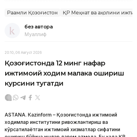
Рақамли Қозоғистон
ҚР Меҳнат ва аҳолини ижти
без автора
Муаллиф
20:10, 06 Август 2026
Қозоғистонда 12 минг нафар
ижтимоий ходим малака ошириш
курсини тугатди
ASTANА. Кazinform – Қозоғистонда ижтимоий
ходимлар институтини ривожлантириш ва
кўрсатилаётган ижтимоий хизматлар сифатини
ошириш бўйича ишлар давом этмоқда. Бу ҳақда ҚР