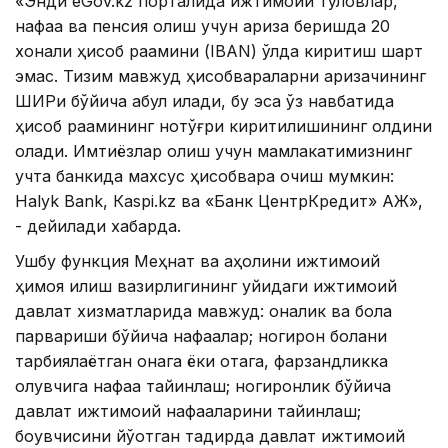
«Энди eGov.kz порталида ижтимоий тўловлар,
нафақа ва пенсия олиш учун ариза беришда 20
хонали ҳисоб рақамини (IBAN) қўлда киритиш шарт
эмас. Тизим мавжуд ҳисобварақларни аризачининг
ШИРи бўйича қабул қилади, бу эса ўз навбатида
ҳисоб рақамининг нотўғри киритилишининг олдини
олади. Имтиёзлар олиш учун мамлакатимизнинг
учта банкида махсус ҳисобварақ очиш мумкин:
Halyk Bank, Кaspi.kz ва «Банк ЦентрКредит» АЖ»,
- дейилади хабарда.
Ушбу функция Меҳнат ва аҳолини ижтимоий
ҳимоя қилиш вазирлигининг қуйидаги ижтимоий
давлат хизматларида мавжуд: оналик ва бола
парвариши бўйича нафақалар; ногирон болани
тарбиялаётган онага ёки отага, фарзандликка
олувчига нафақа тайинлаш; ногиронлик бўйича
давлат ижтимоий нафақаларини тайинлаш;
боқувчисини йўқотган тақдирда давлат ижтимоий