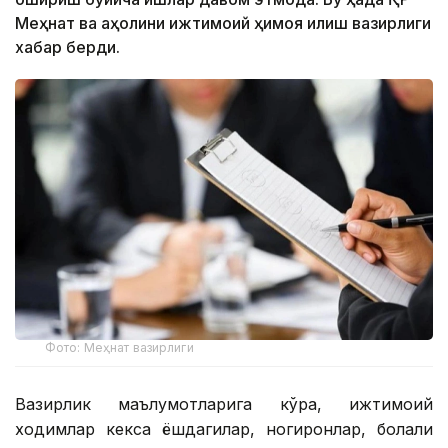
Меҳнат ва аҳолини ижтимоий ҳимоя қилиш вазирлиги
хабар берди.
Фото: Меҳнат вазирлиги
Вазирлик маълумотларига кўра, ижтимоий
ходимлар кекса ёшдагилар, ногиронлар, болали