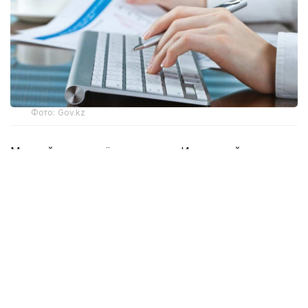
Фото: Gov.kz
Миллий иқтисодиёт вазирлиги Ижтимоий
тадбиркорлик субъектларининг ягона реестрини
шакллантириб, уни ҳар чоракда янгилаб боради.
Реестрга киритилиш тадбиркорларга қонунчиликда
назарда тутилган давлат қўллаб-қувватлаш
чораларидан фойдаланиш ҳамда ижтимоий
аҳамиятга эга вазифаларни ҳал этишга қаратилган
лойиҳаларни ривожлантириш имконини беради.
Ижтимоий тадбиркорлик нафақат тадбиркорлик