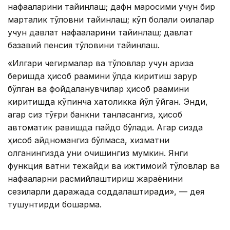
нафақаларини тайинлаш; дафн маросими учун бир
марталик тўловни тайинлаш; кўп болали оилалар
учун давлат нафақаларини тайинлаш; давлат
базавий пенсия тўловини тайинлаш.
«Илгари чегирмалар ва тўловлар учун ариза
беришда ҳисоб рақамини қўлда киритиш зарур
бўлган ва фойдаланувчилар ҳисоб рақамини
киритишда кўпинча хатоликка йўл қўйган. Энди,
агар сиз тўғри банкни танласангиз, ҳисоб
автоматик равишда пайдо бўлади. Агар сизда
ҳисоб қайдномангиз бўлмаса, хизматни
олганингизда уни очишингиз мумкин. Янги
функция вақтни тежайди ва ижтимоий тўловлар ва
нафақаларни расмийлаштириш жараёнини
сезиларли даражада соддалаштиради», — дея
тушунтирди бошқарма.