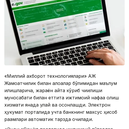
«Миллий ахборот технологиялари» АЖ
Жамоатчилик билан алоқалар бўлимидан маълум
қилишларича, жараён қайта кўриб чиқилиши
муносабати билан еттита ижтимоий нафақа олиш
хизмати янада қулай ва осонлашди. Электрон
ҳукумат порталида учта банкнинг махсус ҳисоб
рақамлари автоматик тарзда очилади.