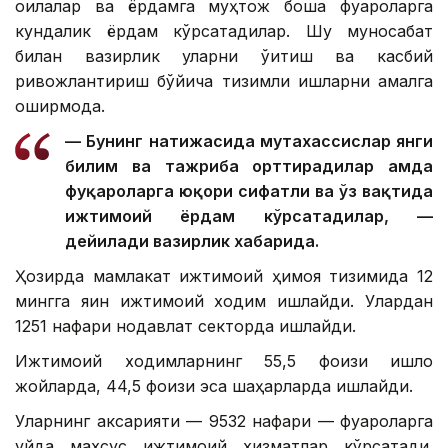
оилалар ва ёрдамга муҳтож бошқа фуқароларга
кундалик ёрдам кўрсатадилар. Шу муносабат
билан вазирлик уларни ўқитиш ва касбий
ривожлантириш бўйича тизимли ишларни амалга
оширмоқда.
— Бунинг натижасида мутахассислар янги
билим ва тажриба орттирадилар ҳамда
фуқароларга юқори сифатли ва ўз вақтида
ижтимоий ёрдам кўрсатадилар, —
дейилади вазирлик хабарида.
Ҳозирда мамлакат ижтимоий ҳимоя тизимида 12
мингга яқин ижтимоий ходим ишлайди. Улардан
1251 нафари нодавлат секторда ишлайди.
Ижтимоий ходимларнинг 55,5 фоизи қишлоқ
жойларда, 44,5 фоизи эса шаҳарларда ишлайди.
Уларнинг аксарияти — 9532 нафари — фуқароларга
уйда махсус ижтимоий хизматлар кўрсатади.