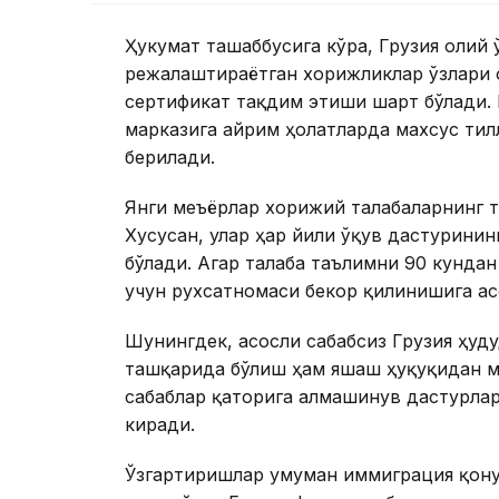
Ҳукумат ташаббусига кўра, Грузия олий
режалаштираётган хорижликлар ўзлари 
сертификат тақдим этиши шарт бўлади.
марказига айрим ҳолатларда махсус тил
берилади.
Янги меъёрлар хорижий талабаларнинг т
Хусусан, улар ҳар йили ўқув дастурини
бўлади. Агар талаба таълимни 90 кундан
учун рухсатномаси бекор қилинишига ас
Шунингдек, асосли сабабсиз Грузия ҳуд
ташқарида бўлиш ҳам яшаш ҳуқуқидан м
сабаблар қаторига алмашинув дастурла
киради.
Ўзгартиришлар умуман иммиграция қону