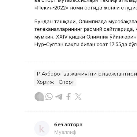
ва спорт мутахассислари таклиф этилад
«Пекин-2022» номи остида жонли студио
Бундан ташқари, Олимпиада мусобақалар
телеканалларининг расмий сайтларида, 
мумкин. XXIV қишки Олимпия ўйинларин
Нур-Султан вақти билан соат 17:55да бўл
ҚР Ахборот ва жамиятни ривожлантир
Хориж
Спорт
без автора
Муаллиф