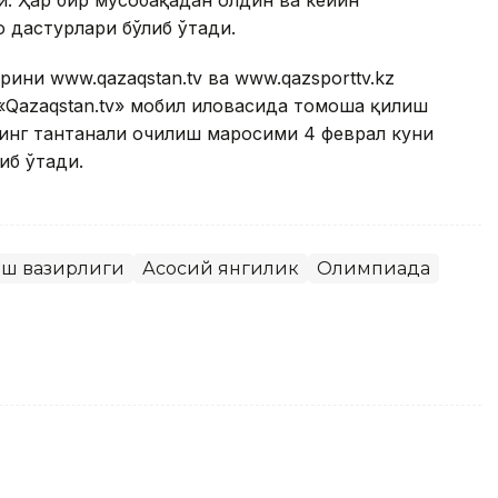
и. Ҳар бир мусобақадан олдин ва кейин
 дастурлари бўлиб ўтади.
ини www.qazaqstan.tv ва www.qazsporttv.kz
«Qazaqstan.tv» мобил иловасида томоша қилиш
инг тантанали очилиш маросими 4 феврал куни
иб ўтади.
иш вазирлиги
Асосий янгилик
Олимпиада