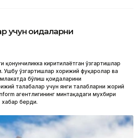
р учун қоидаларни
ти қонунчиликка киритилаётган ўзгартишлар
. Ушбу ўзгартишлар хорижий фуқаролар ва
амлакатда бўлиш қоидаларини
ижий талабалар учун янги талабларни жорий
inform агентлигининг минтақадаги мухбири
 хабар берди.