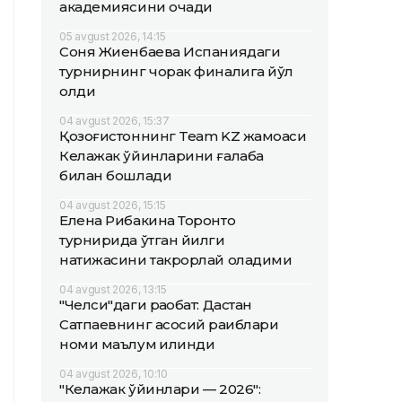
академиясини очади
05 avgust 2026, 14:15
Соня Жиенбаева Испаниядаги
турнирнинг чорак финалига йўл
олди
04 avgust 2026, 15:37
Қозоғистоннинг Team KZ жамоаси
Келажак ўйинларини ғалаба
билан бошлади
04 avgust 2026, 15:15
Елена Рибакина Торонто
турнирида ўтган йилги
натижасини такрорлай оладими
04 avgust 2026, 13:15
"Челси"даги рақобат: Дастан
Сатпаевнинг асосий рақиблари
номи маълум қилинди
04 avgust 2026, 10:10
"Келажак ўйинлари — 2026":