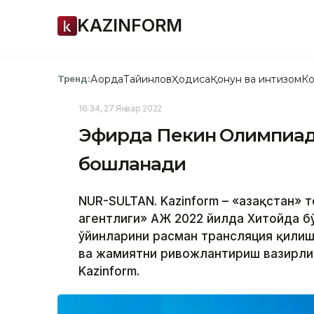
KAZINFORM
Ақорда
Тайинлов
Ҳодиса
Қонун ва интизом
Ко
Тренд:
16:34, 27 Январ 2022
Эфирда Пекин Олимпиад
бошланади
NUR-SULTAN. Kazinform – «Қазақстан»
агентлиги» АЖ 2022 йилда Хитойда б
ўйинларини расман трансляция қилиш 
ва жамиятни ривожлантириш вазирли
Kazinform.