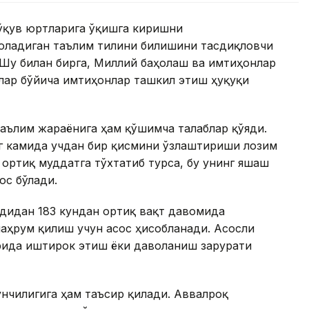
 ўқув юртларига ўқишга киришни
оладиган таълим тилини билишини тасдиқловчи
 Шу билан бирга, Миллий баҳолаш ва имтиҳонлар
лар бўйича имтиҳонлар ташкил этиш ҳуқуқи
аълим жараёнига ҳам қўшимча талаблар қўяди.
нг камида учдан бир қисмини ўзлаштириши лозим
 ортиқ муддатга тўхтатиб турса, бу унинг яшаш
ос бўлади.
удидан 183 кундан ортиқ вақт давомида
аҳрум қилиш учун асос ҳисобланади. Асосли
рида иштирок этиш ёки даволаниш зарурати
нчилигига ҳам таъсир қилади. Аввалроқ