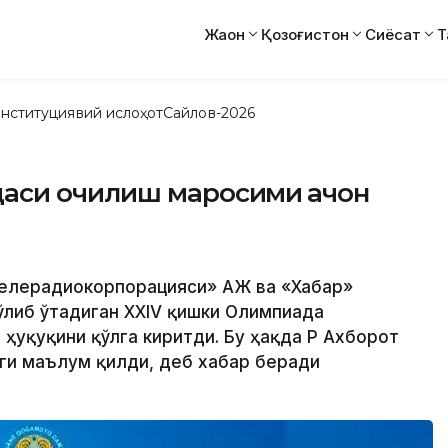
Жаҳон
Қозоғистон
Сиёсат
Т
нституциявий ислоҳот
Сайлов-2026
аси очилиш маросими қачон
 телерадиокорпорацияси» АЖ ва «Хабар»
ўлиб ўтадиган XXIV қишки Олимпиада
ҳуқуқини қўлга киритди. Бу ҳақда ҚР Ахборот
ги маълум қилди, деб хабар беради