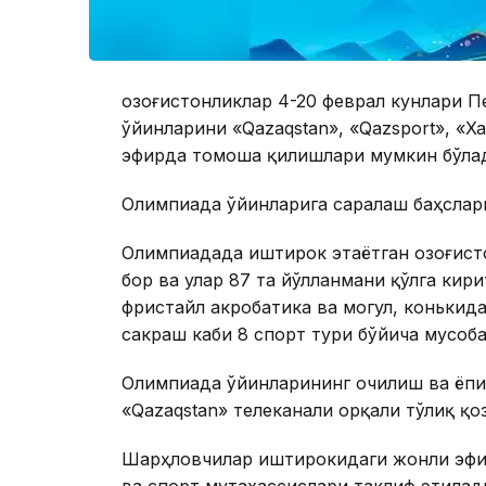
Қозоғистонликлар 4-20 феврал кунлари 
ўйинларини «Qazaqstan», «Qazsport», «Х
эфирда томоша қилишлари мумкин бўла
Олимпиада ўйинларига саралаш баҳслари
Олимпиадада иштирок этаётган Қозоғист
бор ва улар 87 та йўлланмани қўлга кири
фристайл акробатика ва могул, конькида
сакраш каби 8 спорт тури бўйича мусоба
Олимпиада ўйинларининг очилиш ва ёпи
«Qazaqstan» телеканали орқали тўлиқ қо
Шарҳловчилар иштирокидаги жонли эфир