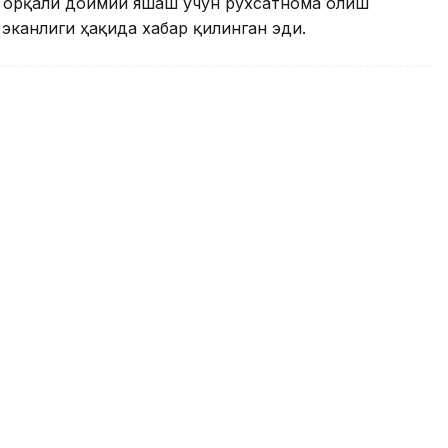
ҳ орқали доимий яшаш учун рухсатнома олиш
эканлиги ҳақида хабар қилинган эди.
талабалар учун кўп марталик
илади