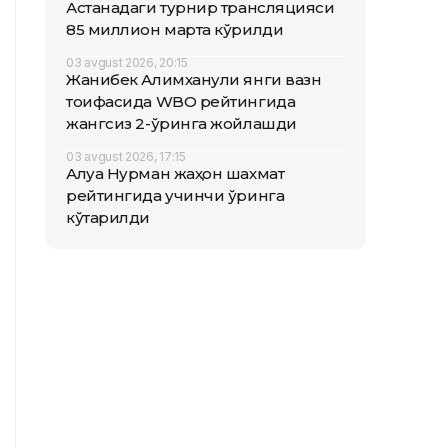
Астанадаги турнир трансляцияси
85 миллион марта кўрилди
03 avgust 2026, 20:15
Жанибек Алимханули янги вазн
тоифасида WBO рейтингида
жангсиз 2-ўринга жойлашди
03 avgust 2026, 17:15
Алуа Нурман жаҳон шахмат
рейтингида учинчи ўринга
кўтарилди