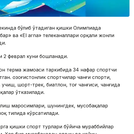
Пекинда бўлиб ўтадиган қишки Олимпиада
абар» ва «El arna» телеканаллари орқали жонли
ди.
 2 феврал куни бошланади.
он терма жамоаси таркибида 34 нафар спортчи
тган. Қозоғистонлик спортчилар чанғи спорти,
 учиш, шорт-трек, биатлон, тоғ чанғиси, чанғида
қалар ўтказилади.
лиш маросимлари, шунингдек, мусобақалар
зоқ тилида кўрсатилади.
га қишки спорт турлари бўйича мураббийлар