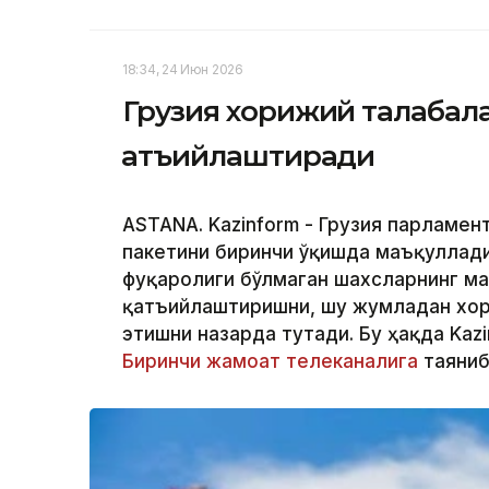
18:34, 24 Июн 2026
Грузия хорижий талабала
қатъийлаштиради
ASTANA. Kazinform - Грузия парламен
пакетини биринчи ўқишда маъқуллади
фуқаролиги бўлмаган шахсларнинг м
қатъийлаштиришни, шу жумладан хор
этишни назарда тутади. Бу ҳақда Kaz
Биринчи жамоат телеканалига
таяниб