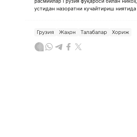
расмийлар Грузия фуқароси билан нико
устидан назоратни кучайтириш ниятида 
Грузия
Жаҳон
Талабалар
Хориж
Ляззат Сейданова
Муаллиф
12:36, 10 Сентябр 2025
Қозоғистонда хорижлик 
электрон виза жорий эт