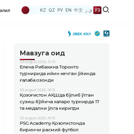
KZ
QZ
РУ
EN
中文
ق ز
ЎЗ
аҳлил
Мавзуга оид
06 avgust 2026, 12:10
Елена Рибакина Торонто
турнирида қийин кечган ўйинда
ғалаба қозонди
05 avgust 2026, 19:15
Қозоғистон АҚШда бўлиб ўтган
сузиш бўйича халқаро турнирда 17
та медални қўлга киритди
05 avgust 2026, 16:15
PSG Academy Қозоғистонда
биринчи расмий футбол