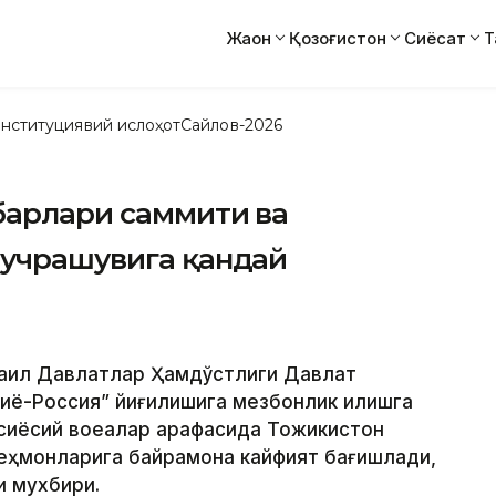
Жаҳон
Қозоғистон
Сиёсат
Т
нституциявий ислоҳот
Сайлов-2026
барлари саммити ва
 учрашувига қандай
ақил Давлатлар Ҳамдўстлиги Давлат
иё-Россия” йиғилишига мезбонлик қилишга
 сиёсий воқеалар арафасида Тожикистон
 меҳмонларига байрамона кайфият бағишлади,
и мухбири.