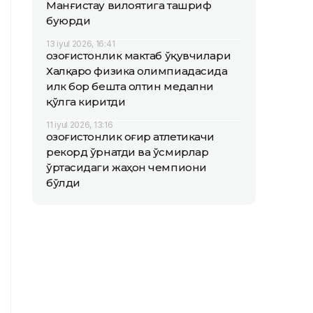
Манғистау вилоятига ташриф
буюрди
13 iyul 2026, 16:41
Қозоғистонлик мактаб ўқувчилари
Халқаро физика олимпиадасида
илк бор бешта олтин медални
қўлга киритди
11 iyul 2026, 13:16
Қозоғистонлик оғир атлетикачи
рекорд ўрнатди ва ўсмирлар
ўртасидаги жаҳон чемпиони
бўлди