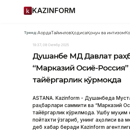
KAZINFORM
Ақорда
Тайинлов
Ҳодиса
Қонун ва интизом
Ко
Тренд:
19:37, 08 Октябр 2025
Душанбе МДҲ Давлат раҳ
“Марказий Осиё-Россия”
тайёргарлик кўрмоқда
ASTANA. Kazinform - Душанбеда Муст
раҳбарлари саммити ва “Марказий Ос
тайёргарлик кўрилмоқда. Ушбу муҳим
пойтахти ўзгариб, унинг аҳолиси ва
деб хабар беради Kazinform агентлиг