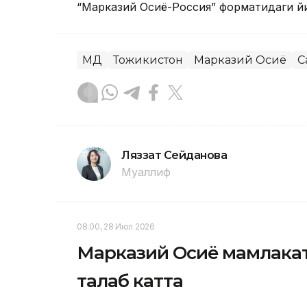
“Марказий Осиё-Россия” форматидаги йи
МДҲ
Тожикистон
Марказий Осиё
С
Ляззат Сейданова
Муаллиф
08:00, 28 Июл 2026
Марказий Осиё мамлакат
талаб катта