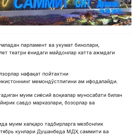
умладан парламент ва ҳукумат бинолари,
ет театри ёнидаги майдонлар катта ҳажмдаги
лзорлар нафақат пойтахтни
кистоннинг меҳмондўстлигини ҳам ифодалайди.
тадиган муҳим сиёсий воқеалар муносабати билан
 йирик савдо марказлари, бозорлар ва
да муҳим халқаро тадбирларга мезбонлик
 октябрь кунлари Душанбеда МДҲ саммити ва