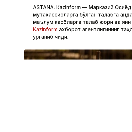
ASTANА. Кazinform — Марказий Осиёд
мутахассисларга бўлган талабга қанда
маълум касбларга талаб юқори ва яқ
Кazinform
ахборот агентлигининг таҳ
ўрганиб чиқди.