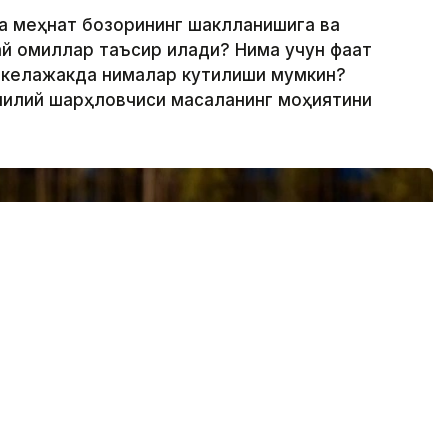
а меҳнат бозорининг шаклланишига ва
й омиллар таъсир қилади? Нима учун фақат
ин келажакда нималар кутилиши мумкин?
лилий шарҳловчиси масаланинг моҳиятини