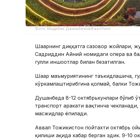
Фото: Мадибек Джанибеков/Kazinform
Шаҳарнинг диққатга сазовор жойлари, ж
Садриддин Айний номидаги опера ва бал
гулли иншоотлар билан безатилган.
Шаҳар маъмуриятининг таъкидлашича, гу
кўркамлаштирибгина қолмай, балки Тожи
Душанбеда 8-12 октябрькунлари бўлиб ў
транспорт ҳаракати вақтинча чекланади,
масжидлар ёпилади.
Аввал Тожикистон пойтахти октябрь ойи
қилиши ҳақида хабар берган эдик. 9-10