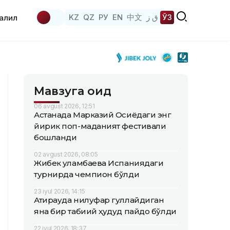
KZ
QZ
РУ
EN
中文
ق ز
ЎЗ
аҳлил
Мавзуга оид
06 avgust 2026, 12:51
Астанада Марказий Осиёдаги энг
йирик поп-маданият фестивали
бошланди
02 avgust 2026, 08:05
Жибек Қуламбаева Испаниядаги
турнирда чемпион бўлди
23 iyul 2026, 14:15
Атирауда нилуфар гуллайдиган
яна бир табиий ҳудуд пайдо бўлди
22 iyul 2026, 18:37