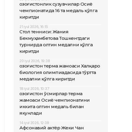
Қозоғистонлик сузувчилар Осиё
чемпионатида 16 та медаль қўлга
киритди
21 iyul 2026, 16:15
Стол тенниси: Жания
Бекмуҳамбетова Тошкентдаги
турнирда олтин медални қўлга
киритди
20 iyul 2026, 19:38
Қозоғистон терма жамоаси Халқаро
биология олимпиадасида тўртта
медални қўлга киритди
18 iyul 2026, 10:37
Қозоғистон ўсмирлар терма
жамоаси Осиё чемпионатини
иккита олтин медаль билан
якунлади
14 iyul 2026, 12:38
Афсонавий актёр Жеки Чан