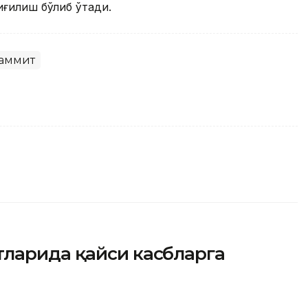
ғилиш бўлиб ўтади.
аммит
ларида қайси касбларга