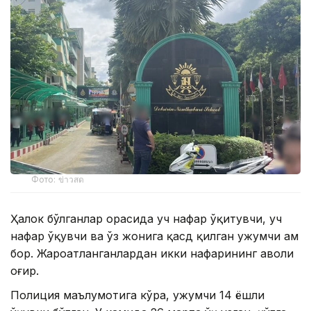
Фото: ข่าวสด
Ҳалок бўлганлар орасида уч нафар ўқитувчи, уч
нафар ўқувчи ва ўз жонига қасд қилган ҳужумчи ҳам
бор. Жароҳатланганлардан икки нафарининг аҳволи
оғир.
Полиция маълумотига кўра, ҳужумчи 14 ёшли