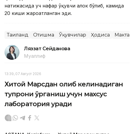
натижасида уч нафар ўқувчи ҳалок бўлиб, камида
20 киши жароҳатланган эди.
Таиланд
Отишма
Ўқувчилар
Ҳодиса
Мактаб
Ляззат Сейданова
Муаллиф
13:39, 07 Август 2026
Хитой Марсдан олиб келинадиган
тупроқни ўрганиш учун махсус
лаборатория қуради