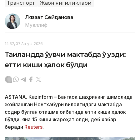
Транспорт
Жаҳон янгиликлари
Ляззат Сейданова
Муаллиф
14:37, 07 Август 2026
Таиландда ўқувчи мактабда ўқ узди:
етти киши ҳалок бўлди
ASTANA. Kazinform – Бангкок шаҳрининг шимолида
жойлашган Нонтхабури вилоятидаги мактабда
содир бўлган отишма оқибатида етти киши ҳалок
бўлди, яна 15 киши жароҳат олди, деб хабар
беради
Reuters
.