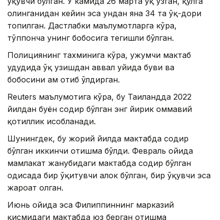
ўқувчи бўлган. У камида 26 марта ўқ узган, қўлга
олинганидан кейин эса ундан яна 34 та ўқ-дори
топилган. Дастлабки маълумотларга кўра,
тўппонча унинг бобосига тегишли бўлган.
Полициянинг тахминига кўра, ҳужумчи мактаб
ҳудудида ўқ узишдан аввал уйида буви ва
бобосини ҳам отиб ўлдирган.
Reuters маълумотига кўра, бу Таиландда 2022
йилдан буён содир бўлган энг йирик оммавий
қотиллик ҳисобланади.
Шунингдек, бу жорий йилда мактабда содир
бўлган иккинчи отишма бўлди. Февраль ойида
мамлакат жанубидаги мактабда содир бўлган
ҳодисада бир ўқитувчи ҳалок бўлган, бир ўқувчи эса
жароҳат олган.
Июнь ойида эса Филиппиннинг марказий
қисмидаги мактабда юз берган отишма