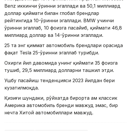
Benz иккинчи ўринни эгаллади ва 50,1 миллиард
доллар қиймати билан глобал брендлар
рейтингида 10-ўринни эгаллади. BMW учинчи
ўринни эгаллаб, 10 фоизга пасайиб, қиймати 46,8
миллиард доллар ва 14-ўринни эгаллади.
25 та энг қиммат автомобиль брендлари орасида
фақат Tesla 25-ўринни эгаллаб турибди.
Охирги йил давомида унинг қиймати 35 фоизга
тушиб, 29,5 миллиард долларни ташкил этди.
Ушбу пасайиш тенденцияси 2023 йилдан бери
кузатилмоқда.
Қизиғи шундаки, рўйхатда бирорта ҳам классик
Америка автомобиль бренди мавжуд эмас, бир
нечта Хитой автомобиллари мавжуд.