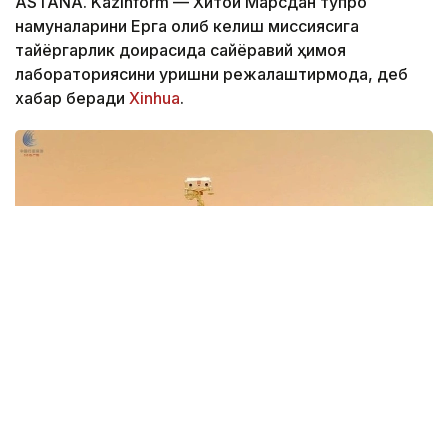
ASTANA. Kazinform — Хитой Марсдан тупроқ
намуналарини Ерга олиб келиш миссиясига
тайёргарлик доирасида сайёравий ҳимоя
лабораториясини қуришни режалаштирмоқда, деб
хабар беради
Xinhua
.
Фото: Xinhua
Иншоот Аньхой вилоятининг Хэфэй шаҳрида