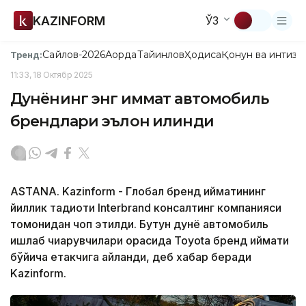
KAZINFORM
ЎЗ
Сайлов-2026
Ақорда
Тайинлов
Ҳодиса
Қонун ва интизо
Тренд:
11:33, 18 Октябр 2025
Дунёнинг энг қиммат автомобиль
брендлари эълон қилинди
ASTANA. Kazinform - Глобал бренд қийматининг
йиллик тадқиқоти Interbrand консалтинг компанияси
томонидан чоп этилди. Бутун дунё автомобиль
ишлаб чиқарувчилари орасида Toyota бренд қиймати
бўйича етакчига айланди, деб хабар беради
Kazinform.