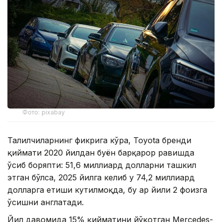
Фото: pixabay
Таҳлилчиларнинг фикрига кўра, Toyota бренди
қиймати 2020 йилдан буён барқарор равишда
ўсиб боряпти: 51,6 миллиард долларни ташкил
этган бўлса, 2025 йилга келиб у 74,2 миллиард
долларга етиши кутилмоқда, бу ҳар йили 2 фоизга
ўсишни англатади.
Йил давомида 15% қийматини йўқотган Mercedes-