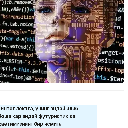
интеллектга, унинг қандай қилиб
ошқа ҳар қандай футуристик ва
аётимизнинг бир қисмига