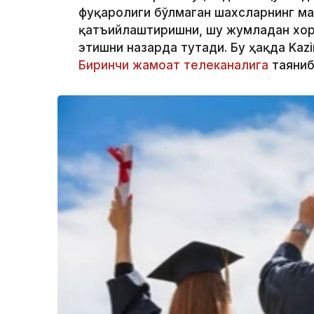
фуқаролиги бўлмаган шахсларнинг м
қатъийлаштиришни, шу жумладан хор
этишни назарда тутади. Бу ҳақда Kaz
Биринчи жамоат телеканалига
таяниб