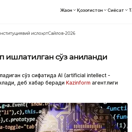
Жаҳон
Қозоғистон
Сиёсат
Т
нституциявий ислоҳот
Сайлов-2026
ўп ишлатилган сўз аниқланди
диган сўз сифатида AI (artificial intellect -
нлади, деб хабар беради
Kazinform
агентлиги