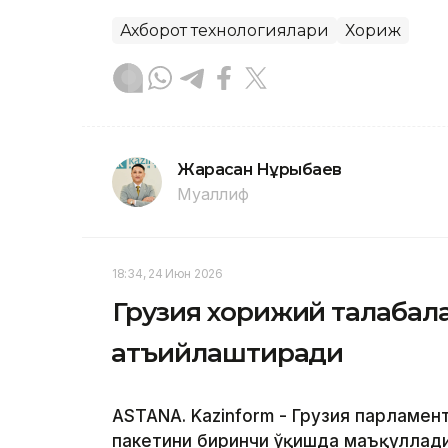
Ахборот технологиялари
Хориж
Жарасқан Нұрыбаев
Муаллиф
18:34, 24 Июн 2026
Грузия хорижий талабала
қатъийлаштиради
ASTANA. Kazinform - Грузия парламен
пакетини биринчи ўқишда маъқуллади