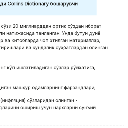
ди Collins Dictionary бошқарувчи
л сўзи 20 миллиарддан ортиқ сўздан иборат
или натижасида танланган. Унда бутун дунё
ар ва китобларда чоп этилган материаллар,
тиришлари ва кундалик суҳбатлардан олинган
 энг кўп ишлатиладиган сўзлар рўйхатига,
диган машҳур одамларнинг фарзандлари;
on (инфляция) сўзларидан олинган -
дларини ошириш учун нархларни сунъий