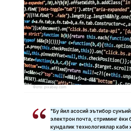
Фото: pixabay.com
"Бу йил асосий эътибор сунъий 
электрон почта, стриминг ёки б
кундалик технологиялар каби ҳ