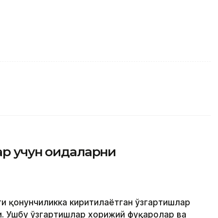
р учун қоидаларни
ти қонунчиликка киритилаётган ўзгартишлар
. Ушбу ўзгартишлар хорижий фуқаролар ва