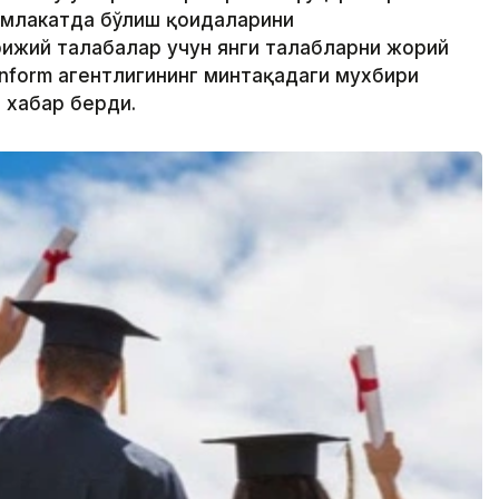
амлакатда бўлиш қоидаларини
ижий талабалар учун янги талабларни жорий
inform агентлигининг минтақадаги мухбири
 хабар берди.