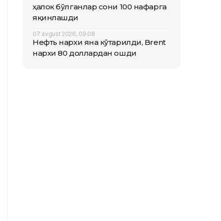
ҳалок бўлганлар сони 100 нафарга
яқинлашди
07 avgust 2026, 09:08
Нефть нархи яна кўтарилди, Brent
нархи 80 доллардан ошди