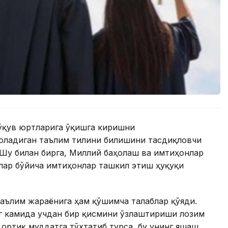
 ўқув юртларига ўқишга киришни
оладиган таълим тилини билишини тасдиқловчи
 Шу билан бирга, Миллий баҳолаш ва имтиҳонлар
лар бўйича имтиҳонлар ташкил этиш ҳуқуқи
аълим жараёнига ҳам қўшимча талаблар қўяди.
нг камида учдан бир қисмини ўзлаштириши лозим
 ортиқ муддатга тўхтатиб турса, бу унинг яшаш