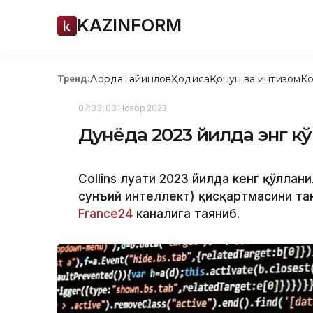
KAZINFORM
Ақорда
Тайинлов
Ҳодиса
Қонун ва интизом
Ко
Тренд:
07:33, 03 Ноябр 2023
Дунёда 2023 йилда энг к
Collins луғати 2023 йилда кенг қўлланила
сунъий интеллект) қисқартмасини та
France24
каналига таяниб.