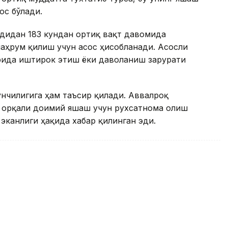
ос бўлади.
удидан 183 кундан ортиқ вақт давомида
аҳрум қилиш учун асос ҳисобланади. Асосли
рида иштирок этиш ёки даволаниш зарурати
нчилигига ҳам таъсир қилади. Аввалроқ
ҳ орқали доимий яшаш учун рухсатнома олиш
эканлиги ҳақида хабар қилинган эди.