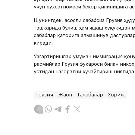
учун рухсатномаси бекор қилинишига ас
Шунингдек, асосли сабабсиз Грузия ҳуд
ташқарида бўлиш ҳам яшаш ҳуқуқидан м
сабаблар қаторига алмашинув дастурла
киради.
Ўзгартиришлар умуман иммиграция қону
расмийлар Грузия фуқароси билан нико
устидан назоратни кучайтириш ниятида 
Грузия
Жаҳон
Талабалар
Хориж