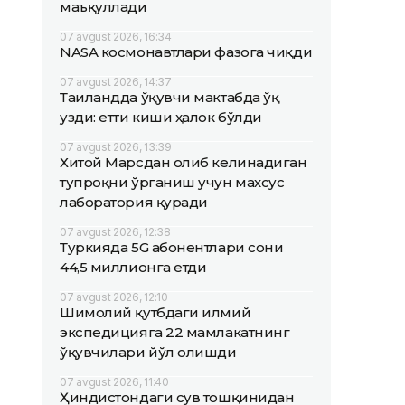
маъқуллади
07 avgust 2026, 16:34
NASA космонавтлари фазога чиқди
07 avgust 2026, 14:37
Таиландда ўқувчи мактабда ўқ
узди: етти киши ҳалок бўлди
07 avgust 2026, 13:39
Хитой Марсдан олиб келинадиган
тупроқни ўрганиш учун махсус
лаборатория қуради
07 avgust 2026, 12:38
Туркияда 5G абонентлари сони
44,5 миллионга етди
07 avgust 2026, 12:10
Шимолий қутбдаги илмий
экспедицияга 22 мамлакатнинг
ўқувчилари йўл олишди
07 avgust 2026, 11:40
Ҳиндистондаги сув тошқинидан