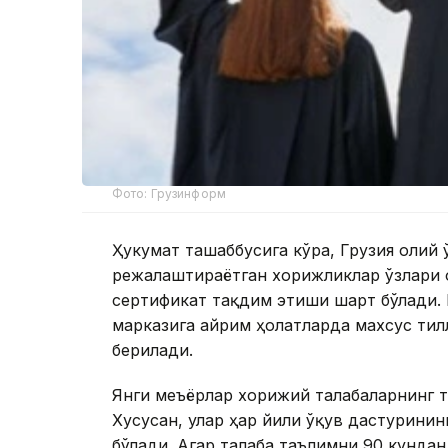
Фото: Грузинформ
Ҳукумат ташаббусига кўра, Грузия олий
режалаштираётган хорижликлар ўзлари 
сертификат тақдим этиши шарт бўлади.
марказига айрим ҳолатларда махсус тил
берилади.
Янги меъёрлар хорижий талабаларнинг т
Хусусан, улар ҳар йили ўқув дастурини
бўлади. Агар талаба таълимни 90 кундан