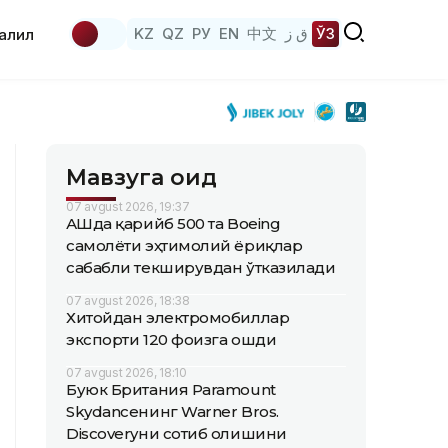
KZ
QZ
РУ
EN
中文
ق ز
ЎЗ
аҳлил
Мавзуга оид
07 avgust 2026, 19:37
АҚШда қарийб 500 та Boeing
самолёти эҳтимолий ёриқлар
сабабли текширувдан ўтказилади
07 avgust 2026, 18:38
Хитойдан электромобиллар
экспорти 120 фоизга ошди
07 avgust 2026, 18:10
Буюк Британия Paramount
Skydanceнинг Warner Bros.
Discoveryни сотиб олишини