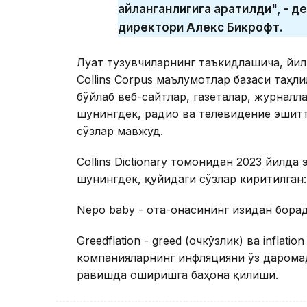
айланганлигига қаратилди", - де
директори Алекс Бикрофт.
Луғат тузувчиларнинг таъкидлашича, йи
Collins Corpus маълумотлар базаси таҳл
бўйлаб веб-сайтлар, газеталар, журналл
шунингдек, радио ва телевидение эшит
сўзлар мавжуд.
Collins Dictionary томонидан 2023 йилда
шунингдек, қуйидаги сўзлар киритилган:
Nepo baby - ота-онасининг изидан бора
Greedflation - greed (очкўзлик) ва inflati
компанияларнинг инфляцияни ўз дарома
равишда оширишга баҳона қилиши.