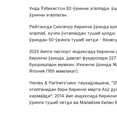
Унда Ўзбекистон 82-ўринни эгаллади. Қўш
ўринни эгаллаган.
Рейтингда Сингапур биринчи ўринда қол
эгаллаб, кучли ўнталикдан тушиб қолди.
ўриндан 50-ўринга тушиб кетди - Венес
2025 йилги паспорт индексида биринчи 
биринчи ўринда, давлат фуқаролари 227
буюришлари мумкин. Иккинчи ўринда Жа
Япония (189 мамлакат).
Henley & Partnersʼнинг таъкидлашича, "2
этилганидан бери биринчи марта АҚШ дун
кирмайди". 2014 йил индексида биринчи
ўринга тушиб кетди ва Малайзия билан б