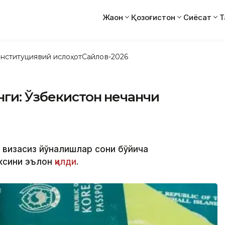
Жаҳон
Қозоғистон
Сиёсат
Т
нституциявий ислоҳот
Сайлов-2026
ги: Ўзбекистон нечанчи
и визасиз йўналишлар сони бўйича
ексини эълон
қилди
.