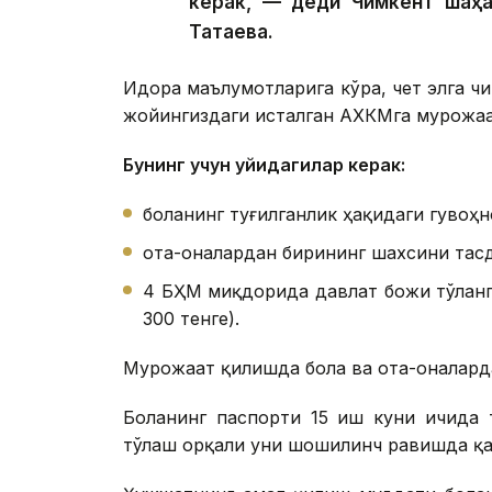
керак, — деди Чимкент шаҳа
Татаева.
Идора маълумотларига кўра, чет элга ч
жойингиздаги исталган АХКМга мурожаа
Бунинг учун қуйидагилар керак:
боланинг туғилганлик ҳақидаги гувоҳн
ота-оналардан бирининг шахсини тас
4 БҲМ миқдорида давлат божи тўланг
300 тенге).
Мурожаат қилишда бола ва ота-оналард
Боланинг паспорти 15 иш куни ичида 
тўлаш орқали уни шошилинч равишда қ