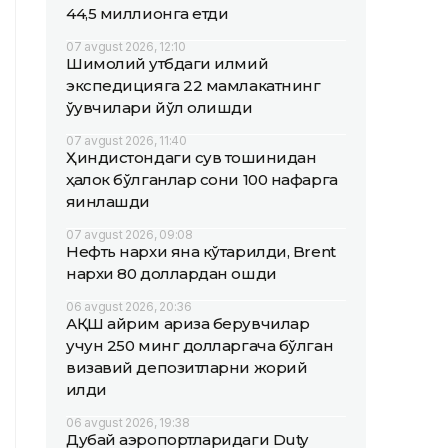
44,5 миллионга етди
07 avgust 2026, 12:10
Шимолий қутбдаги илмий
экспедицияга 22 мамлакатнинг
ўқувчилари йўл олишди
07 avgust 2026, 11:40
Ҳиндистондаги сув тошқинидан
ҳалок бўлганлар сони 100 нафарга
яқинлашди
07 avgust 2026, 09:08
Нефть нархи яна кўтарилди, Brent
нархи 80 доллардан ошди
06 avgust 2026, 20:36
АҚШ айрим ариза берувчилар
учун 250 минг долларгача бўлган
визавий депозитларни жорий
қилди
06 avgust 2026, 19:38
Дубай аэропортларидаги Duty