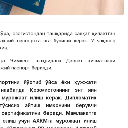
ўра, Қозоғистондан ташқарида саёҳат қилаётган
ахсий паспортга эга бўлиши керак. У чақалоқ
кин.
да Чимкент шаҳридаги Давлат хизматлари
ижий паспорт берилди.
ортини йўқотиб қўйса ёки ҳужжати
навбатда Қозоғистоннинг энг яқин
а мурожаат қилиш керак. Дипломатик
тўсиқсиз қайтиш имконини берувчи
ш сертификатини беради. Мамлакатга
рт олиш учун АХКМга мурожаат қилиш