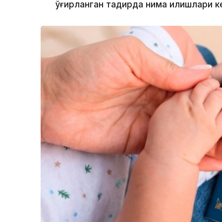
ўғирланган тақдирда нима қилишлари 