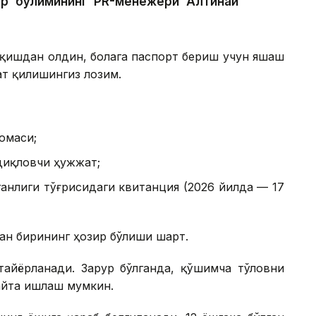
р бўлимининг PR-менежери Алтинай
иқишдан олдин, болага паспорт бериш учун яшаш
т қилишингиз лозим.
омаси;
диқловчи ҳужжат;
анлиги тўғрисидаги квитанция (2026 йилда — 17
ан бирининг ҳозир бўлиши шарт.
тайёрланади. Зарур бўлганда, қўшимча тўловни
айта ишлаш мумкин.