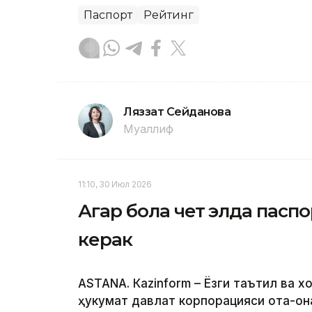
Паспорт
Рейтинг
Ляззат Сейданова
Муаллиф
11:10, 30 Июл 2026
Агар бола чет элда паспор
керак
ASTANА. Кazinform – Ёзги таътил ва 
ҳукумат давлат корпорацияси ота-она