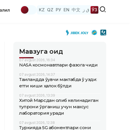
KZ
QZ
РУ
EN
中文
ق ز
ЎЗ
аҳлил
Мавзуга оид
07 avgust 2026, 16:34
NASA космонавтлари фазога чиқди
07 avgust 2026, 14:37
Таиландда ўқувчи мактабда ўқ узди:
етти киши ҳалок бўлди
07 avgust 2026, 13:39
Хитой Марсдан олиб келинадиган
тупроқни ўрганиш учун махсус
лаборатория қуради
07 avgust 2026, 12:38
Туркияда 5G абонентлари сони