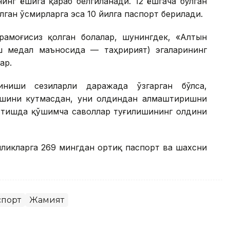
нг ёшига қараб белгиланади. 12 ёшгача бўлган
ўлган ўсмирларга эса 10 йилга паспорт берилади.
арамоғисиз қолган болалар, шунингдек, «Алтын
ш медал маъносида — таҳририят) эгаларининг
ар.
иниши сезиларли даражада ўзгарган бўлса,
ашини кутмасдан, уни олдиндан алмаштиришни
 ўтишда қўшимча саволлар туғилишининг олдини
нликларга 269 мингдан ортиқ паспорт ва шахсни
спорт
Жамият