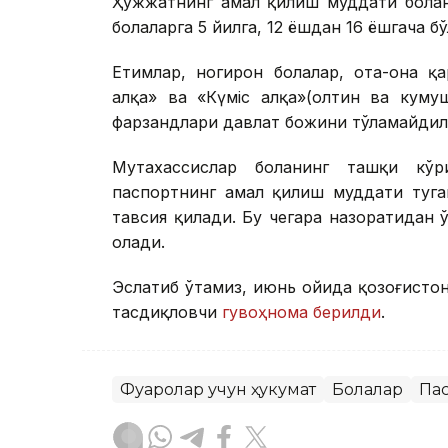
Ҳужжатнинг амал қилиш муддати болани
болаларга 5 йилга, 12 ёшдан 16 ёшгача б
Етимлар, ногирон болалар, ота-она қ
алқа» ва «Күміс алқа»(олтин ва куму
фарзандлари давлат божини тўламайдил
Мутахассислар боланинг ташқи кўр
паспортнинг амал қилиш муддати туг
тавсия қилади. Бу чегара назоратидан
олади.
Эслатиб ўтамиз, июнь ойида қозоғисто
тасдиқловчи
гувоҳнома берилди
.
Фуқаролар учун ҳукумат
Болалар
Па