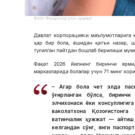
Фото: Фуқаролар учун ҳукумат
Давлат корпорацияси маълумотларига к
ҳар бир бола, ёшидан қатъи назар, ш
туғилган пайтдан бошлаб берилиши мум
Фақат 2026 йилнинг биринчи ярми
марказларида болалар учун 71 минг хор
– Агар бола чет элда пасп
ўғирланган бўлса, биринчи 
элчихонаси ёки консуллигиг
ваколатхона Қозоғистонга 
вақтинчалик ҳужжат — қайти
келгандан сўнг, янги паспо