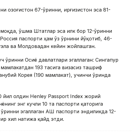
ни Қозоғистон 67-ўринни, Қирғизистон эса 81-
моқда, Қўшма Штатлар эса илк бор 12-ўринни
 Россия паспорти ҳам ўз ўрнини йўқотиб, 46-
уэла ва Молдовадан кейин жойлашган.
уч ўринни Осиё давлатлари эгаллаган: Сингапур
 мамлакатдан 193 тасига визасиз ташриф
нубий Корея (190 мамлакат), учинчи ўринда
0 йил олдин Henley Passport Index жорий
ёнинг энг кучли 10 та паспорти қаторига
 ўринни эгаллаган АҚШ паспорти эндиликда 12-
ир хил натижа қайд этди.