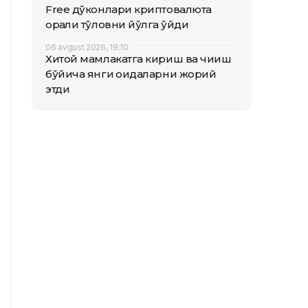
Free дўконлари криптовалюта
орқали тўловни йўлга қўйди
06 avgust 2026, 19:10
Хитой мамлакатга кириш ва чиқиш
бўйича янги қоидаларни жорий
этди