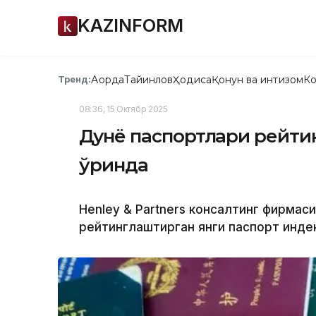
KAZINFORM
Ақорда
Тайинлов
Ҳодиса
Қонун ва интизом
Ко
Тренд:
08:36, 15 Октябр 2025
Дунё паспортлари рейтин
ўринда
Henley & Partners консалтинг фирмас
рейтинглаштирган янги паспорт инд