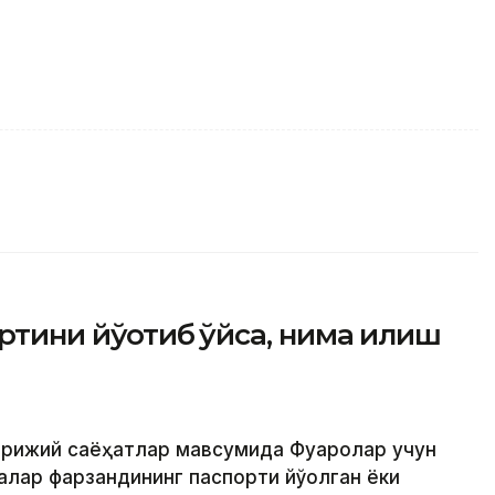
тини йўқотиб қўйса, нима қилиш
хорижий саёҳатлар мавсумида Фуқаролар учун
лар фарзандининг паспорти йўқолган ёки