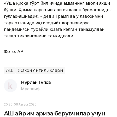
«Ўша қисқа тўрт йил ичида ҳамманинг аҳволи яхши
бўлди. Ҳамма нарса илгари ҳеч қачон бўлмаганидек
гуллаб-яшнади«, - деди Трамп ва у лавозимни
тарк этганида иқтисодиёт коронавирус
пандемияси туфайли юзага келган таназзулдан
тезда тикланганини таъкидлади.
Фото: AP
АҚШ
Жаҳон янгиликлари
Нұрлан Тұяқов
Муаллиф
20:36, 06 Август 2026
АҚШ айрим ариза берувчилар учун