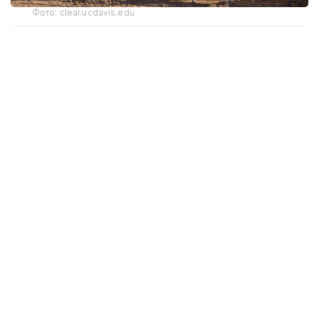
Фото: clear.ucdavis.edu
АҚШда қорамол сони сўнгги 70 йилдан ортиқ
вақтдаги энг паст даражага тушди. Бунга асосий
чорвачилик ҳудудларидаги қурғоқчилик оқибатида
яйловлар қисқаргани, шунингдек ёқилғи, ишчи
кучи ва жиҳозлар нархи ошгани сабаб бўлган.
Натижада кўплаб фермерлар молларини сотишга
мажбур бўлди.
АҚШ Меҳнат статистикаси бюроси
маълумотларига кўра, сўнгги бир йил ичида мол
гўшти нархи 11,8 фоизга ошган. Фақат июнь
ойининг ўзида нарх ўтган ойга нисбатан 1,2 фоизга
қимматлаган. Қийма мол гўшти 12,4 фоизга,
ростбиф 13,8 фоизга, стейк эса 11,4 фоизга
қимматлашган.
Мураккаб вазият ҳақида Tyson Foods компанияси