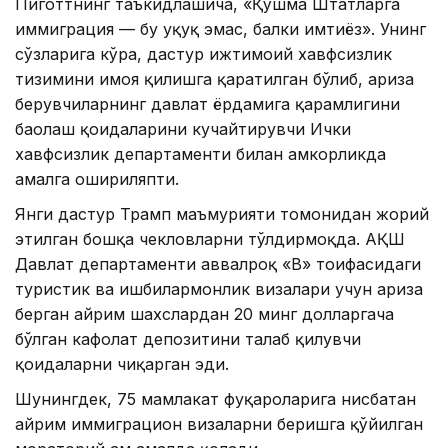
Пиготтнинг таъкидлашича, «Қўшма Штатларга
иммиграция — бу ҳуқуқ эмас, балки имтиёз». Унинг
сўзларига кўра, дастур ижтимоий хавфсизлик
тизимини ҳимоя қилишга қаратилган бўлиб, ариза
берувчиларнинг давлат ёрдамига қарамлигини
баҳолаш қоидаларини кучайтирувчи Ички
хавфсизлик департаменти билан ҳамкорликда
амалга ошириляпти.
Янги дастур Трамп маъмурияти томонидан жорий
этилган бошқа чекловларни тўлдирмоқда. АҚШ
Давлат департаменти аввалроқ «B» тоифасидаги
туристик ва ишбилармонлик визалари учун ариза
берган айрим шахслардан 20 минг долларгача
бўлган кафолат депозитини талаб қилувчи
қоидаларни чиқарган эди.
Шунингдек, 75 мамлакат фуқароларига нисбатан
айрим иммиграцион визаларни беришга қўйилган