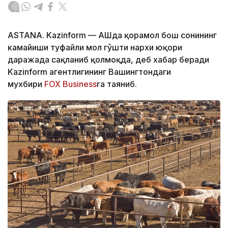
ASTANA. Kazinform — АҚШда қорамол бош сонининг
камайиши туфайли мол гўшти нархи юқори
даражада сақланиб қолмоқда, деб хабар беради
Kazinform агентлигининг Вашингтондаги
мухбири
FOX Business
га таяниб.