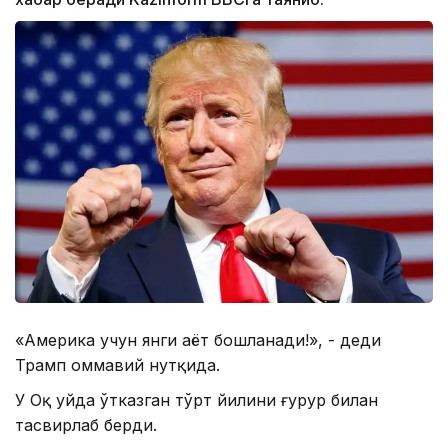
«Америка учун янги ҳаёт бошланади!», - деди
Трамп оммавий нутқида.
У Оқ уйда ўтказган тўрт йилини ғурур билан
тасвирлаб берди.