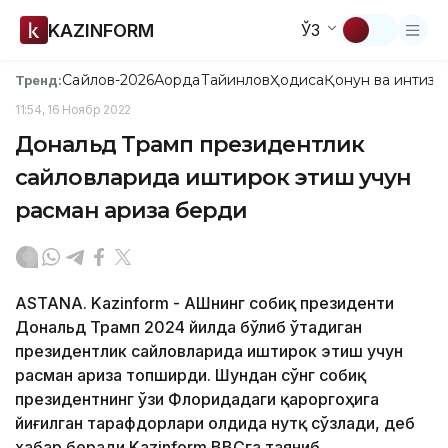
KAZINFORM
ЎЗ
Сайлов-2026
Ақорда
Тайинлов
Ҳодиса
Қонун ва интизо
Тренд:
11:54, 16 Ноябр 2022
Дональд Трамп президентлик
сайловларида иштирок этиш учун
расман ариза берди
ASTANA. Kazinform - АҚШнинг собиқ президенти
Дональд Трамп 2024 йилда бўлиб ўтадиган
президентлик сайловларида иштирок этиш учун
расман ариза топширди. Шундан сўнг собиқ
президентнинг ўзи Флоридадаги қароргоҳига
йиғилган тарафдорлари олдида нутқ сўзлади, деб
хабар беради Kazinform ВВСга таяниб.