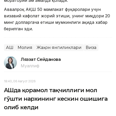
мораторий ҳам амалда қолади.
Аввалроқ АҚШ 50 мамлакат фуқаролари учун
визавий кафолат жорий этиши, унинг миқдори 20
минг долларгача етиши мумкинлиги ҳақида хабар
берилган эди.
АҚШ
Молия
Жаҳон янгиликлари
Виза
Ляззат Сейданова
Муаллиф
18:40, 06 Август 2026
АҚШда қорамол тақчиллиги мол
гўшти нархининг кескин ошишига
олиб келди