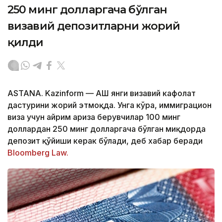
250 минг долларгача бўлган
визавий депозитларни жорий
қилди
ASTANA. Kazinform — АҚШ янги визавий кафолат
дастурини жорий этмоқда. Унга кўра, иммиграцион
виза учун айрим ариза берувчилар 100 минг
доллардан 250 минг долларгача бўлган миқдорда
депозит қўйиши керак бўлади, деб хабар беради
Bloomberg Law.