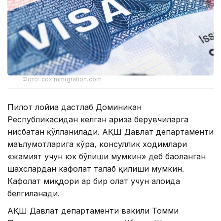
Фото: coximmigration.com
Пилот лойиҳа дастлаб Доминикан
Республикасидан келган ариза берувчиларга
нисбатан қўлланилади. АҚШ Давлат департаменти
маълумотларига кўра, консуллик ходимлари
«жамият учун юк бўлиши мумкин» деб баҳоланган
шахслардан кафолат талаб қилиши мумкин.
Кафолат миқдори ҳар бир ҳолат учун алоҳида
белгиланади.
АҚШ Давлат департаменти вакили Томми