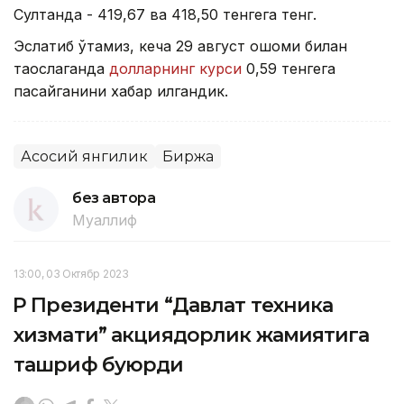
Султанда - 419,67 ва 418,50 тенгега тенг.
Эслатиб ўтамиз, кеча 29 август оқшоми билан
таққослаганда
долларнинг курси
0,59 тенгега
пасайганини хабар қилгандик.
Асосий янгилик
Биржа
без автора
Муаллиф
13:00, 03 Октябр 2023
ҚР Президенти “Давлат техника
хизмати” акциядорлик жамиятига
ташриф буюрди