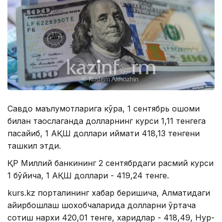
Савдо маълумотларига кўра, 1 сентябрь оқшоми
билан таққослаганда долларнинг курси 1,11 тенгега
пасайиб, 1 АҚШ доллари қиймати 418,13 тенгени
ташкил этди.
ҚР Миллий банкининг 2 сентябрдаги расмий курси
1 бўйича, 1 АҚШ доллари - 419,24 тенге.
kurs.kz порталининг хабар беришича, Алматидаги
айирбошлаш шохобчаларида долларни ўртача
сотиш нархи 420,01 тенге, харидлар - 418,49, Нур-