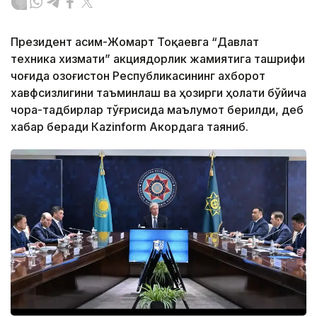
Президент Қасим-Жомарт Тоқаевга “Давлат
техника хизмати” акциядорлик жамиятига ташрифи
чоғида Қозоғистон Республикасининг ахборот
хавфсизлигини таъминлаш ва ҳозирги ҳолати бўйича
чора-тадбирлар тўғрисида маълумот берилди, деб
хабар беради Каzinform Акордага таяниб.