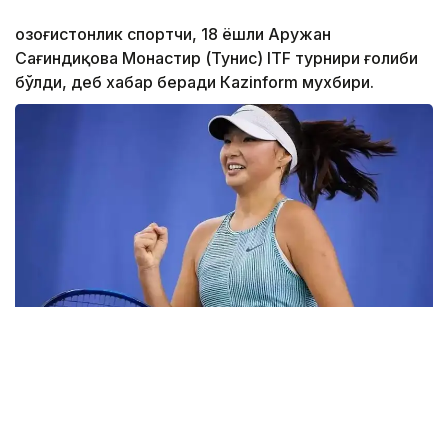
Қозоғистонлик спортчи, 18 ёшли Аружан
Сағиндиқова Монастир (Тунис) ITF турнири ғолиби
бўлди, деб хабар беради Каzinform мухбири.
Фото: ktf.kz