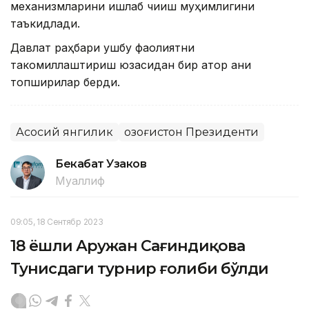
механизмларини ишлаб чиқиш муҳимлигини
таъкидлади.
Давлат раҳбари ушбу фаолиятни
такомиллаштириш юзасидан бир қатор аниқ
топшириқлар берди.
Асосий янгилик
Қозоғистон Президенти
Бекабат Узаков
Муаллиф
09:05, 18 Сентябр 2023
18 ёшли Аружан Сағиндиқова
Тунисдаги турнир ғолиби бўлди