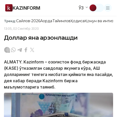
KAZINFORM
ЎЗ
Сайлов-2026
Ақорда
Тайинлов
Ҳодиса
Қонун ва интизо
Тренд:
13:05, 02 Сентябр 2020
Доллар яна арзонлашди
ALMATY. Kazinform – Қозоғистон фонд биржасида
(KASE) ўтказилган савдолар якунига кўра, АҚШ
долларининг тенгега нисбатан қиймати яна пасайди,
дея хабар беради Kazinform биржа
маълумотларига таяниб.