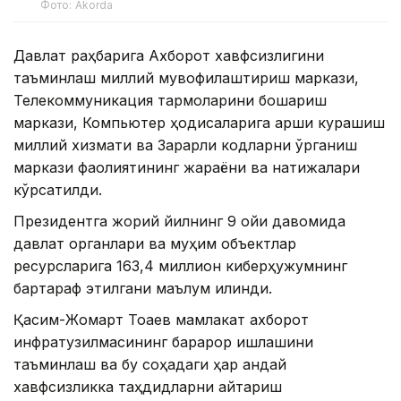
Фото: Akorda
Давлат раҳбарига Ахборот хавфсизлигини
таъминлаш миллий мувофиқлаштириш маркази,
Телекоммуникация тармоқларини бошқариш
маркази, Компьютер ҳодисаларига қарши курашиш
миллий хизмати ва Зарарли кодларни ўрганиш
маркази фаолиятининг жараёни ва натижалари
кўрсатилди.
Президентга жорий йилнинг 9 ойи давомида
давлат органлари ва муҳим объектлар
ресурсларига 163,4 миллион киберҳужумнинг
бартараф этилгани маълум қилинди.
Қасим-Жомарт Тоқаев мамлакат ахборот
инфратузилмасининг барқарор ишлашини
таъминлаш ва бу соҳадаги ҳар қандай
хавфсизликка таҳдидларни қайтариш