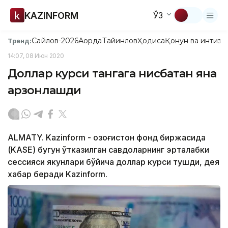
KAZINFORM
ЎЗ
Сайлов-2026
Ақорда
Тайинлов
Ҳодиса
Қонун ва интизо
Тренд:
14:07, 08 Июн 2020
Доллар курси тангага нисбатан яна
арзонлашди
ALMATY. Kazinform - Қозоғистон фонд биржасида
(KASE) бугун ўтказилган савдоларнинг эрталабки
сессияси якунлари бўйича доллар курси тушди, дея
хабар беради Kazinform.