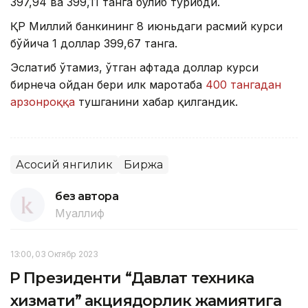
397,94 ва 399,11 танга бўлиб турибди.
ҚР Миллий банкининг 8 июньдаги расмий курси
бўйича 1 доллар 399,67 танга.
Эслатиб ўтамиз, ўтган ҳафтада доллар курси
бирнеча ойдан бери илк маротаба
400 тангадан
арзонроққа
тушганини хабар қилгандик.
Асосий янгилик
Биржа
без автора
Муаллиф
13:00, 03 Октябр 2023
ҚР Президенти “Давлат техника
хизмати” акциядорлик жамиятига