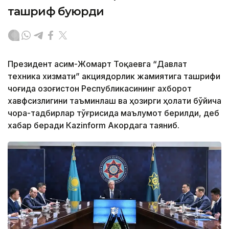
ташриф буюрди
Президент Қасим-Жомарт Тоқаевга “Давлат
техника хизмати” акциядорлик жамиятига ташрифи
чоғида Қозоғистон Республикасининг ахборот
хавфсизлигини таъминлаш ва ҳозирги ҳолати бўйича
чора-тадбирлар тўғрисида маълумот берилди, деб
хабар беради Каzinform Акордага таяниб.