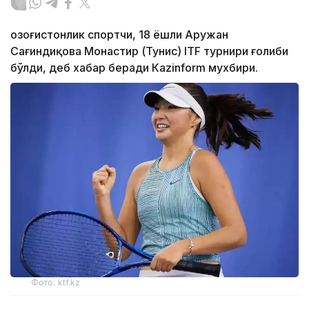
Қозоғистонлик спортчи, 18 ёшли Аружан
Сағиндиқова Монастир (Тунис) ITF турнири ғолиби
бўлди, деб хабар беради Каzinform мухбири.
Фото: ktf.kz