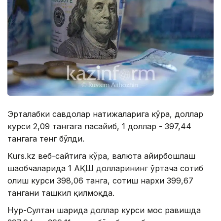
Эрталабки савдолар натижаларига кўра, доллар
курси 2,09 тангага пасайиб, 1 доллар - 397,44
тангага тенг бўлди.
Kurs.kz веб-сайтига кўра, валюта айирбошлаш
шаҳобчаларида 1 АҚШ долларининг ўртача сотиб
олиш курси 398,06 танга, сотиш нархи 399,67
тангани ташкил қилмоқда.
Нур-Султан шаҳрида доллар курси мос равишда