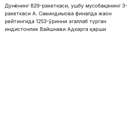
Дунёнинг 829-ракеткаси, ушбу мусобақанинг 3-
ракеткаси А. Саөиндиыова финалда жаҳон
рейтингида 1253-ўринни эгаллаб турган
ҳиндистонлик Вайшнави Адкарга қарши
чемпионлик учун кураш олиб борди.
Биринчи партия кескин курашлар остида ўтди,
Аружан тай-брейкда муваффақиятли ўйнади - 7:6
(8:6).
Иккинчи сетда қозоғистонлик ёш теннисчи
рақибига ҳеч қандай имконият қолдирмади - 6:0.
Шу тариқа Аружан Сағиндиқова муҳим ғалабага
эришди.
Эслатиб ўтамиз, аввалроқ Аружан Сағиндиқова
Тунисдаги мусобақа финалига чиққани ҳақида
хабар
берган эдик.
Муаллиф: Ғайсағали Сейтақ