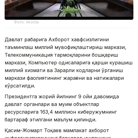
Фото: Akorda
Давлат раҳбарига Ахборот хавфсизлигини
таъминлаш миллий мувофиқлаштириш маркази,
Телекоммуникация тармоқларини бошқариш
маркази, Компьютер ҳодисаларига қарши курашиш
миллий хизмати ва Зарарли кодларни ўрганиш
маркази фаолиятининг жараёни ва натижалари
кўрсатилди.
Президентга жорий йилнинг 9 ойи давомида
давлат органлари ва муҳим объектлар
ресурсларига 163,4 миллион киберҳужумнинг
бартараф этилгани маълум қилинди.
Қасим-Жомарт Тоқаев мамлакат ахборот