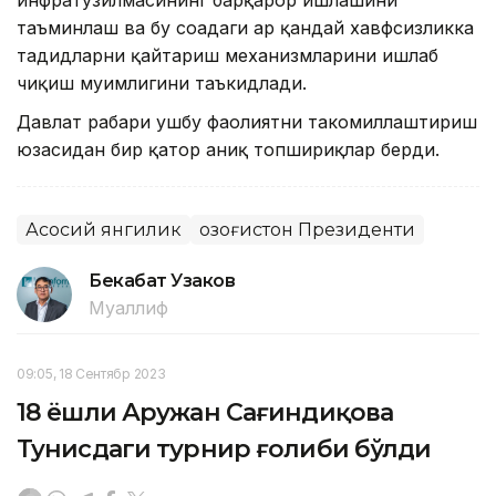
инфратузилмасининг барқарор ишлашини
таъминлаш ва бу соҳадаги ҳар қандай хавфсизликка
таҳдидларни қайтариш механизмларини ишлаб
чиқиш муҳимлигини таъкидлади.
Давлат раҳбари ушбу фаолиятни такомиллаштириш
юзасидан бир қатор аниқ топшириқлар берди.
Асосий янгилик
Қозоғистон Президенти
Бекабат Узаков
Муаллиф
09:05, 18 Сентябр 2023
18 ёшли Аружан Сағиндиқова
Тунисдаги турнир ғолиби бўлди