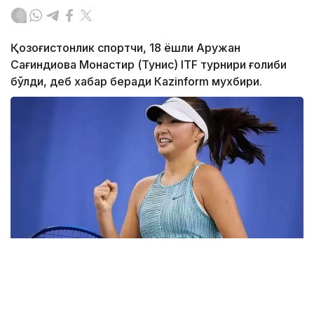
Қозоғистонлик спортчи, 18 ёшли Аружан
Сағиндиқова Монастир (Тунис) ITF турнири ғолиби
бўлди, деб хабар беради Каzinform мухбири.
Фото: ktf.kz