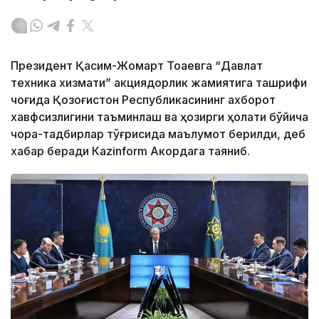
Президент Қасим-Жомарт Тоқаевга “Давлат
техника хизмати” акциядорлик жамиятига ташрифи
чоғида Қозоғистон Республикасининг ахборот
хавфсизлигини таъминлаш ва ҳозирги ҳолати бўйича
чора-тадбирлар тўғрисида маълумот берилди, деб
хабар беради Каzinform Акордага таяниб.