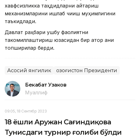
хавфсизликка таҳдидларни қайтариш
механизмларини ишлаб чиқиш муҳимлигини
таъкидлади.
Давлат раҳбари ушбу фаолиятни
такомиллаштириш юзасидан бир қатор аниқ
топшириқлар берди.
Асосий янгилик
Қозоғистон Президенти
Бекабат Узаков
Муаллиф
09:05, 18 Сентябр 2023
18 ёшли Аружан Сағиндиқова
Тунисдаги турнир ғолиби бўлди