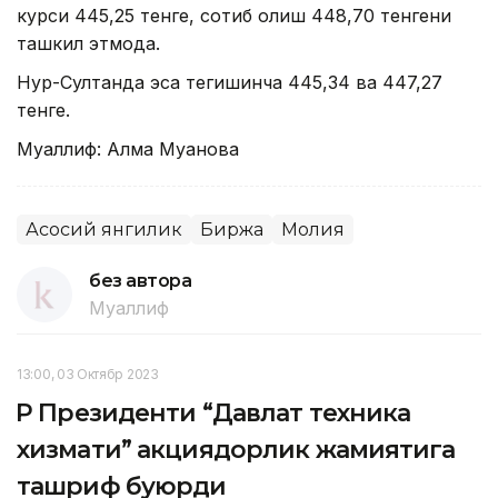
курси 445,25 тенге, сотиб олиш 448,70 тенгени
ташкил этмоқда.
Нур-Султанда эса тегишинча 445,34 ва 447,27
тенге.
Муаллиф: Алма Муқанова
Асосий янгилик
Биржа
Молия
без автора
Муаллиф
13:00, 03 Октябр 2023
ҚР Президенти “Давлат техника
хизмати” акциядорлик жамиятига
ташриф буюрди