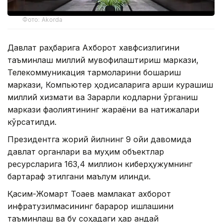
Фото: Akorda
Давлат раҳбарига Ахборот хавфсизлигини
таъминлаш миллий мувофиқлаштириш маркази,
Телекоммуникация тармоқларини бошқариш
маркази, Компьютер ҳодисаларига қарши курашиш
миллий хизмати ва Зарарли кодларни ўрганиш
маркази фаолиятининг жараёни ва натижалари
кўрсатилди.
Президентга жорий йилнинг 9 ойи давомида
давлат органлари ва муҳим объектлар
ресурсларига 163,4 миллион киберҳужумнинг
бартараф этилгани маълум қилинди.
Қасим-Жомарт Тоқаев мамлакат ахборот
инфратузилмасининг барқарор ишлашини
таъминлаш ва бу соҳадаги ҳар қандай