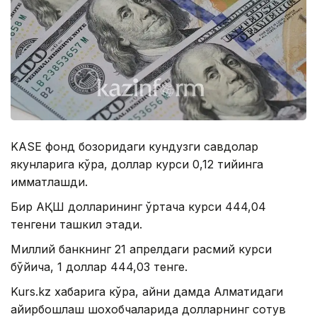
KASE фонд бозоридаги кундузги савдолар
якунларига кўра, доллар курси 0,12 тийинга
қимматлашди.
Бир АҚШ долларининг ўртача курси 444,04
тенгени ташкил этади.
Миллий банкнинг 21 апрелдаги расмий курси
бўйича, 1 доллар 444,03 тенге.
Kurs.kz хабарига кўра, айни дамда Алматидаги
айирбошлаш шохобчаларида долларнинг сотув