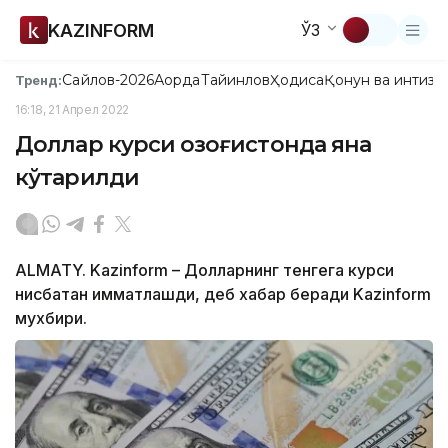
KAZINFORM
ЎЗ
Сайлов-2026
Ақорда
Тайинлов
Ҳодиса
Қонун ва интизо
Тренд:
16:18, 21 Апрел 2022
Доллар курси Қозоғистонда яна
кўтарилди
ALMATY. Kazinform – Долларнинг тенгега курси
нисбатан қимматлашди, деб хабар беради Kazinform
мухбири.