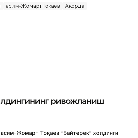
и
Қасим-Жомарт Тоқаев
Ақорда
холдингининг ривожланиш
 Қасим-Жомарт Тоқаев “Байтерек” холдинги