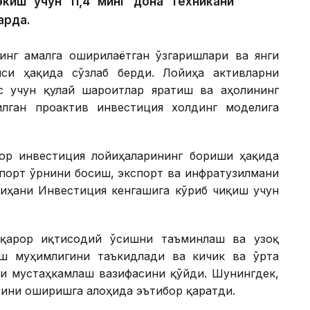
экиш учун 11,4 минг дона техникани
арда.
инг амалга оширилаётган ўзгаришлари ва янги
си ҳақида сўзлаб берди. Лойиҳа активларни
с учун қулай шароитлар яратиш ва аҳолининг
лган проактив инвестиция холдинг моделига
ор инвестиция лойиҳаларининг бориши ҳақида
мпорт ўрнини босиш, экспорт ва инфратузилмани
йиҳани Инвестиция кенгашига кўриб чиқиш учун
рқарор иқтисодий ўсишни таъминлаш ва узоқ
ш муҳимлигини таъкидлади ва кичик ва ўрта
ни мустаҳкамлаш вазифасини қўйди. Шунингдек,
тини оширишга алоҳида эътибор қаратди.