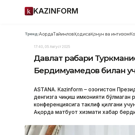
KAZINFORM
Ақорда
Тайинлов
Ҳодиса
Қонун ва интизом
Ко
Тренд:
17:40, 05 Август 2025
Давлат раҳбари Туркман
Бердимуҳамедов билан 
ASTANА. Кazinform – Қозоғистон Пре
денгизга чиқиш имконияти бўлмаган 
конференциясига таклиф қилгани учу
Ақорда матбуот хизмати хабар берди