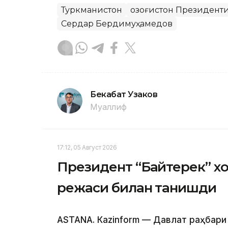
Туркманистон
Қозоғистон Президент
Сердар Бердимуҳамедов
Бекабат Узаков
Муаллиф
17:12, 05 Август 2026
Президент “Байтерек” 
режаси билан танишди
ASTANА. Каzinform — Давлат раҳбари