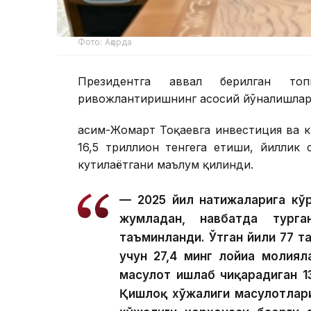
Фото: Ақорда
Президентга аввал берилган топ
ривожлантиришнинг асосий йўналишлари
Қасим-Жомарт Тоқаевга инвестиция ва к
16,5 триллион тенгега етиши, йиллик
кутилаётгани маълум қилинди.
— 2025 йил натижаларига кўр
жумладан, навбатда тург
таъминланди. Ўтган йили 77 та
учун 27,4 минг лойиҳа молия
маҳсулот ишлаб чиқарадиган 1
Қишлоқ хўжалиги маҳсулотлар