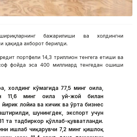
шириқларнинг бажарилиши ва холдингни
 ҳақида ахборот берилди.
редит портфели 14,3 триллион тенгега етиши ва
 соф фойда эса 400 миллиард тенгедан ошиши
а, холдинг кўмагида 77,5 минг оила,
ан 11,6 минг оила уй-жой билан
 йирик лойиҳа ва кичик ва ўрта бизнес
лаштирилди, шунингдек, экспорт учун
31 та тадбиркор қўллаб-қувватланди.
ини ишлаб чиқарувчи 7,2 минг қишлоқ