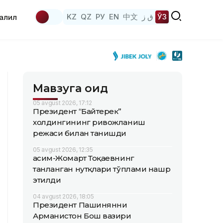
KZ
QZ
РУ
EN
中文
ق ز
ЎЗ
аҳлил
Мавзуга оид
05 avgust 2026, 17:12
Президент “Байтерек”
холдингининг ривожланиш
режаси билан танишди
05 avgust 2026, 12:35
Қасим-Жомарт Тоқаевнинг
танланган нутқлари тўплами нашр
этилди
04 avgust 2026, 18:05
Президент Пашинянни
Арманистон Бош вазири