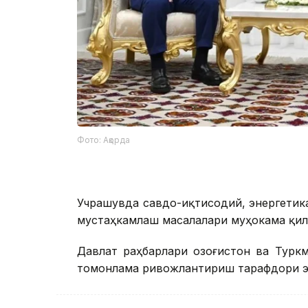
Фото: Ақорда
Учрашувда савдо-иқтисодий, энергетик
мустаҳкамлаш масалалари муҳокама қил
Давлат раҳбарлари Қозоғистон ва Турк
томонлама ривожлантириш тарафдори э