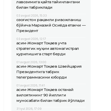
лавозимига қайта тайинлангани
билан табриклади
03 avgust 2026, 15:33
Қозоғистон рақамли ривожланиш
бўйича Марказий Осиёда етакчи —
Президент
03 avgust 2026, 12:17
Қасим-Жомарт Тоқаев учта
стратегик муҳим автомагистрал
қурилишига старт берди
01 avgust 2026, 13:00
Қасим-Жомарт Тоқаев Швейцария
Президентига табрик
телеграммасини юборди
01 avgust 2026, 11:41
Қасим-Жомарт Тоқаев Қостанай
вилоятининг 90 йиллиги
муносабати билан табрик йўллади
31 iyul 2026, 17:09