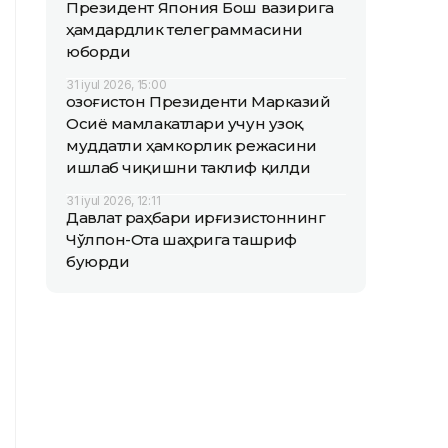
Президент Япония Бош вазирига
ҳамдардлик телеграммасини
юборди
31 iyul 2026, 15:00
Қозоғистон Президенти Марказий
Осиё мамлакатлари учун узоқ
муддатли ҳамкорлик режасини
ишлаб чиқишни таклиф қилди
31 iyul 2026, 12:11
Давлат раҳбари Қирғизистоннинг
Чўлпон-Ота шаҳрига ташриф
буюрди