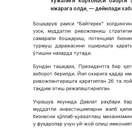
хўжалиги корхонаси баҳорги 
ижарага олди, — дейилади хаб
Бошқарув раиси “Байтерек” холдингин
узоқ муддатли ривожланиш стратегия
самарали бошқариш, потенциал бизне
турмуш даражасини оширишга қарати
ўтишни назарда тутади.
Бундан ташқари, Президентга бир қат
ахборот берилди. Йил охирига қадар и
ривожлантиришга қаратилган 26 та ло
тақдим этиш режалаштирилган.
Учрашув якунида Давлат раҳбари ба
муддатли инвестицияларни жалб қили
бизнесни қўллаб-қувватлаш механизми
у фуқаролар учун уй-жой олиш имкония