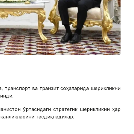
а, транспорт ва транзит соҳаларида шерикликни
инди.
манистон ўртасидаги стратегик шерикликни ҳар
канликларини тасдиқладилар.