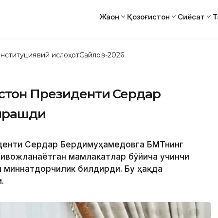
Жаҳон
Қозоғистон
Сиёсат
Т
нституциявий ислоҳот
Сайлов-2026
истон Президенти Сердар
учрашди
зиденти Сердар Бердимуҳамедовга БМТнинг
ривожланаётган мамлакатлар бўйича учинчи
н миннатдорчилик билдирди. Бу ҳақда
.