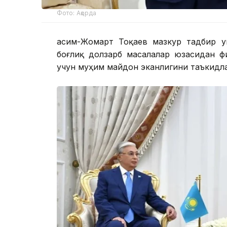
Фото: Ақорда
Қасим-Жомарт Тоқаев мазкур тадбир у
боғлиқ долзарб масалалар юзасидан 
учун муҳим майдон эканлигини таъкидл