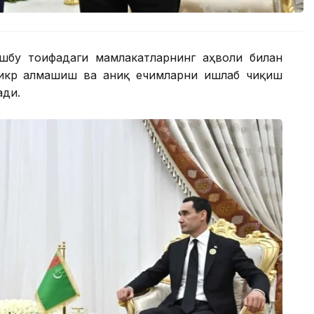
шбу тоифадаги мамлакатларнинг аҳволи билан
фикр алмашиш ва аниқ ечимларни ишлаб чиқиш
ади.