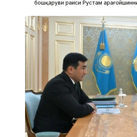
бошқаруви раиси Рустам Қарағойшинни