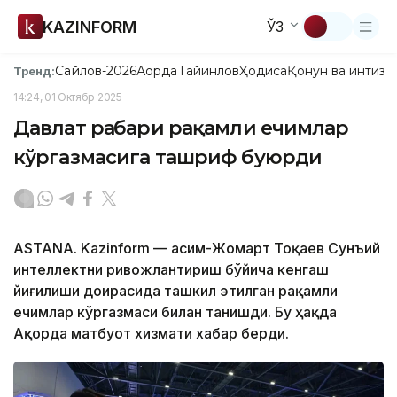
KAZINFORM
ЎЗ
Сайлов-2026
Ақорда
Тайинлов
Ҳодиса
Қонун ва интизо
Тренд:
14:24, 01 Октябр 2025
Давлат раҳбари рақамли ечимлар
кўргазмасига ташриф буюрди
ASTANА. Kazinform — Қасим-Жомарт Тоқаев Сунъий
интеллектни ривожлантириш бўйича кенгаш
йиғилиши доирасида ташкил этилган рақамли
ечимлар кўргазмаси билан танишди. Бу ҳақда
Ақорда матбуот хизмати хабар берди.