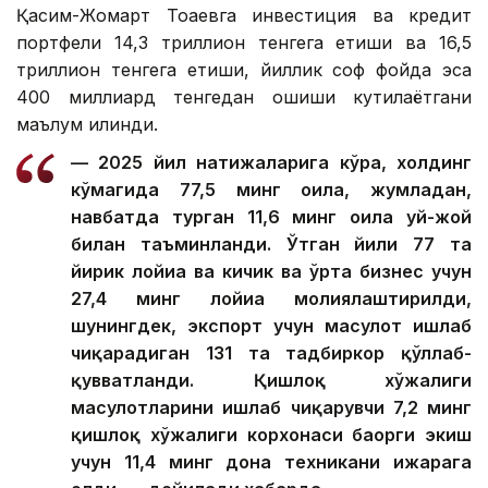
Қасим-Жомарт Тоқаевга инвестиция ва кредит
портфели 14,3 триллион тенгега етиши ва 16,5
триллион тенгега етиши, йиллик соф фойда эса
400 миллиард тенгедан ошиши кутилаётгани
маълум қилинди.
— 2025 йил натижаларига кўра, холдинг
кўмагида 77,5 минг оила, жумладан,
навбатда турган 11,6 минг оила уй-жой
билан таъминланди. Ўтган йили 77 та
йирик лойиҳа ва кичик ва ўрта бизнес учун
27,4 минг лойиҳа молиялаштирилди,
шунингдек, экспорт учун маҳсулот ишлаб
чиқарадиган 131 та тадбиркор қўллаб-
қувватланди. Қишлоқ хўжалиги
маҳсулотларини ишлаб чиқарувчи 7,2 минг
қишлоқ хўжалиги корхонаси баҳорги экиш
учун 11,4 минг дона техникани ижарага