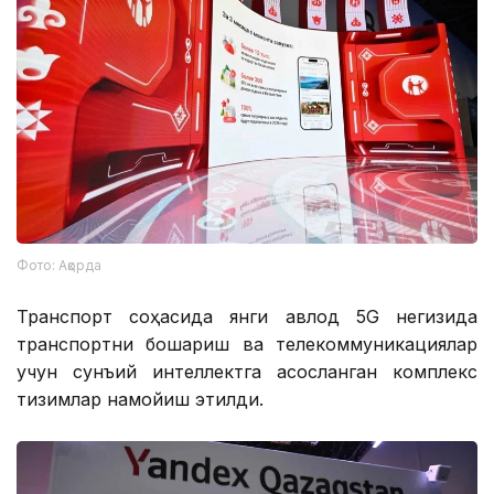
Фото: Ақорда
Транспорт соҳасида янги авлод 5G негизида
транспортни бошқариш ва телекоммуникациялар
учун сунъий интеллектга асосланган комплекс
тизимлар намойиш этилди.