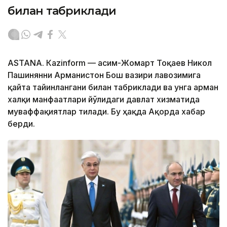
билан табриклади
ASTANА. Кazinform — Қасим-Жомарт Тоқаев Никол
Пашинянни Арманистон Бош вазири лавозимига
қайта тайинлангани билан табриклади ва унга арман
халқи манфаатлари йўлидаги давлат хизматида
муваффақиятлар тилади. Бу ҳақда Ақорда хабар
берди.