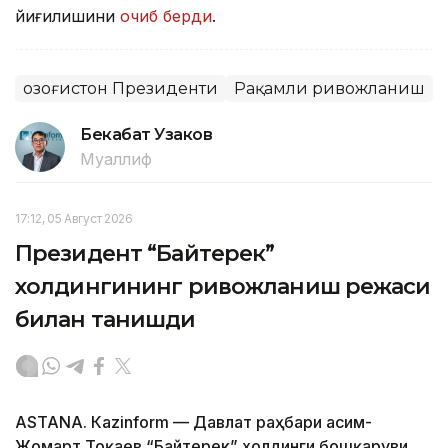
йиғилишини
очиб берди
.
Қозоғистон Президенти
Рақамли ривожланиш
Бекабат Узаков
Муаллиф
17:12, 05 Август 2026
Президент “Байтерек”
холдингининг ривожланиш режаси
билан танишди
ASTANА. Каzinform — Давлат раҳбари Қасим-
Жомарт Тоқаев “Байтерек” холдинги бошқаруви