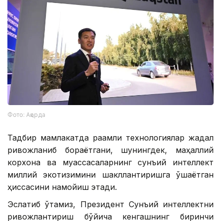
Фото: Ақорда
Тадбир мамлакатда рақамли технологиялар жадал
ривожланиб бораётгани, шунингдек, маҳаллий
корхона ва муассасаларнинг сунъий интеллект
миллий экотизимини шакллантиришга қўшаётган
ҳиссасини намойиш этади.
Эслатиб ўтамиз, Президент Сунъий интеллектни
ривожлантириш бўйича кенгашнинг биринчи