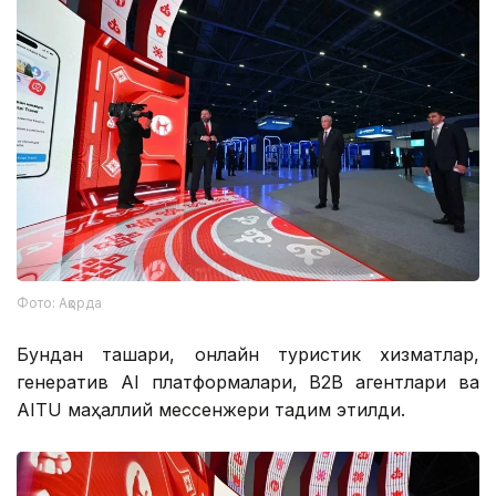
Фото: Ақорда
Бундан ташқари, онлайн туристик хизматлар,
генератив АI платформалари, B2B агентлари ва
AITU маҳаллий мессенжери тақдим этилди.