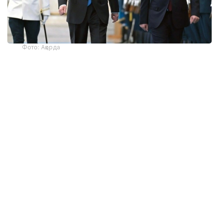
Фото: Ақорда
— Никол Пашинян илиқ сўзлар учун
миннатдорчилик билдирди ва Қозоғистон
Президенти ва халқига Қурултой
сайловларини муваффақиятли ўтказишни
тилади. Президент ва Бош вазир
Қозоғистон-Арманистон
муносабатларининг жадал
ривожланишидан мамнун эканликларини
таъкидладилар ва икки мамлакат
ўртасидаги кўп қиррали ҳамкорликни
чуқурлаштиришга тайёр эканликларини
тасдиқладилар. Бундан ташқари, илгари