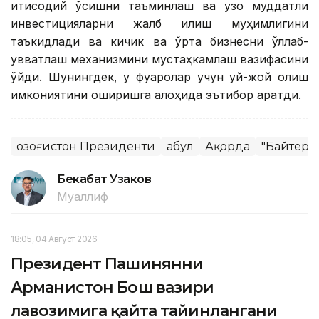
иқтисодий ўсишни таъминлаш ва узоқ муддатли
инвестицияларни жалб қилиш муҳимлигини
таъкидлади ва кичик ва ўрта бизнесни қўллаб-
қувватлаш механизмини мустаҳкамлаш вазифасини
қўйди. Шунингдек, у фуқаролар учун уй-жой олиш
имкониятини оширишга алоҳида эътибор қаратди.
Қозоғистон Президенти
Қабул
Ақорда
"Байтере
Бекабат Узаков
Муаллиф
18:05, 04 Август 2026
Президент Пашинянни
Арманистон Бош вазири
лавозимига қайта тайинлангани