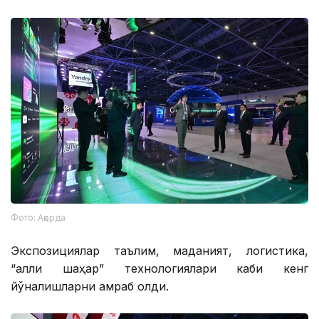
Фото: Ақорда
Экспозициялар таълим, маданият, логистика,
“ақлли шаҳар” технологиялари каби кенг
йўналишларни қамраб олди.