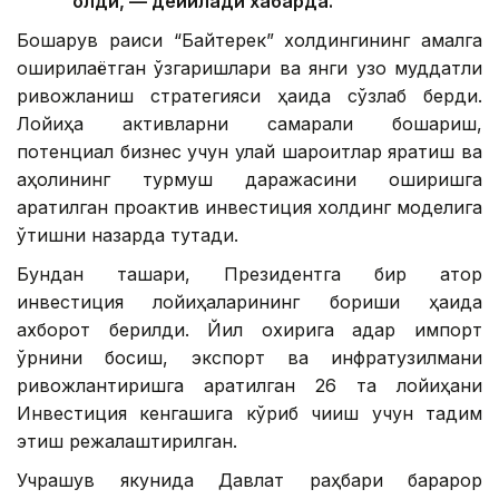
олди, — дейилади хабарда.
Бошқарув раиси “Байтерек” холдингининг амалга
оширилаётган ўзгаришлари ва янги узоқ муддатли
ривожланиш стратегияси ҳақида сўзлаб берди.
Лойиҳа активларни самарали бошқариш,
потенциал бизнес учун қулай шароитлар яратиш ва
аҳолининг турмуш даражасини оширишга
қаратилган проактив инвестиция холдинг моделига
ўтишни назарда тутади.
Бундан ташқари, Президентга бир қатор
инвестиция лойиҳаларининг бориши ҳақида
ахборот берилди. Йил охирига қадар импорт
ўрнини босиш, экспорт ва инфратузилмани
ривожлантиришга қаратилган 26 та лойиҳани
Инвестиция кенгашига кўриб чиқиш учун тақдим
этиш режалаштирилган.
Учрашув якунида Давлат раҳбари барқарор