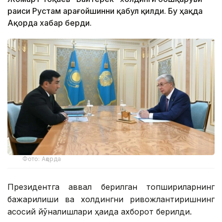
раиси Рустам Қарағойшинни қабул қилди. Бу ҳақда
Ақорда хабар берди.
Фото: Ақорда
Президентга аввал берилган топшириқларнинг
бажарилиши ва холдингни ривожлантиришнинг
асосий йўналишлари ҳақида ахборот берилди.