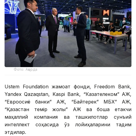
Фото: Ақорда
Ustem Foundation жамоат фонди, Freedom Bank,
Yandex Qazaqstan, Kaspi Bank, “Казақтелеком” АЖ,
“Евроосиё банки” АЖ, “Байтерек” МБХ” АЖ,
“Қазақстан темір жолы” АЖ ва бошқа етакчи
маҳаллий компания ва ташкилотлар сунъий
интеллект соҳасида ўз лойиҳаларини тақдим
этдилар.