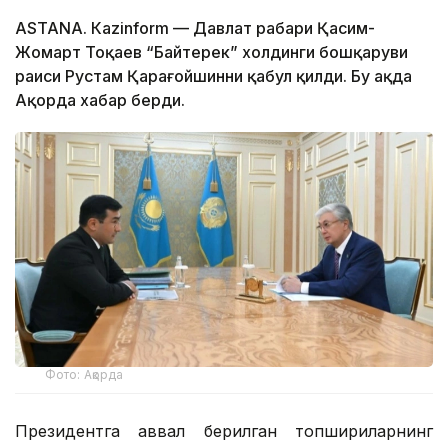
ASTANА. Каzinform — Давлат раҳбари Қасим-
Жомарт Тоқаев “Байтерек” холдинги бошқаруви
раиси Рустам Қарағойшинни қабул қилди. Бу ҳақда
Ақорда хабар берди.
Фото: Ақорда
Президентга аввал берилган топшириқларнинг