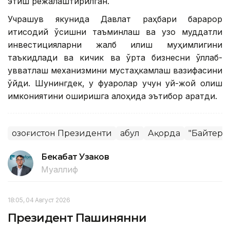
этиш режалаштирилган.
Учрашув якунида Давлат раҳбари барқарор
иқтисодий ўсишни таъминлаш ва узоқ муддатли
инвестицияларни жалб қилиш муҳимлигини
таъкидлади ва кичик ва ўрта бизнесни қўллаб-
қувватлаш механизмини мустаҳкамлаш вазифасини
қўйди. Шунингдек, у фуқаролар учун уй-жой олиш
имкониятини оширишга алоҳида эътибор қаратди.
Қозоғистон Президенти
Қабул
Ақорда
"Байтере
Бекабат Узаков
Муаллиф
18:05, 04 Август 2026
Президент Пашинянни