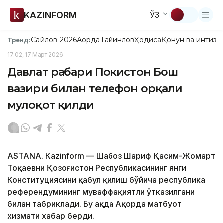
KAZINFORM
ЎЗ
Сайлов-2026
Ақорда
Тайинлов
Ҳодиса
Қонун ва интизо
Тренд:
17:02, 17 Март 2026
Давлат раҳбари Покистон Бош
вазири билан телефон орқали
мулоқот қилди
ASTANА. Каzinform — Шаҳбоз Шариф Қасим-Жомарт
Тоқаевни Қозоғистон Республикасининг янги
Конституциясини қабул қилиш бўйича республика
референдумининг муваффақиятли ўтказилгани
билан табриклади. Бу ҳақда Ақорда матбуот
хизмати хабар берди.