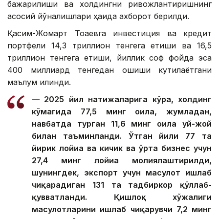
бажарилиши ва холдингни ривожлантиришнинг
асосий йўналишлари ҳақида ахборот берилди.
Қасим-Жомарт Тоқаевга инвестиция ва кредит
портфели 14,3 триллион тенгега етиши ва 16,5
триллион тенгега етиши, йиллик соф фойда эса
400 миллиард тенгедан ошиши кутилаётгани
маълум қилинди.
— 2025 йил натижаларига кўра, холдинг
кўмагида 77,5 минг оила, жумладан,
навбатда турган 11,6 минг оила уй-жой
билан таъминланди. Ўтган йили 77 та
йирик лойиҳа ва кичик ва ўрта бизнес учун
27,4 минг лойиҳа молиялаштирилди,
шунингдек, экспорт учун маҳсулот ишлаб
чиқарадиган 131 та тадбиркор қўллаб-
қувватланди. Қишлоқ хўжалиги
маҳсулотларини ишлаб чиқарувчи 7,2 минг