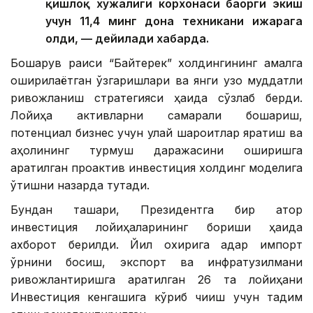
қишлоқ хўжалиги корхонаси баҳорги экиш
учун 11,4 минг дона техникани ижарага
олди, — дейилади хабарда.
Бошқарув раиси “Байтерек” холдингининг амалга
оширилаётган ўзгаришлари ва янги узоқ муддатли
ривожланиш стратегияси ҳақида сўзлаб берди.
Лойиҳа активларни самарали бошқариш,
потенциал бизнес учун қулай шароитлар яратиш ва
аҳолининг турмуш даражасини оширишга
қаратилган проактив инвестиция холдинг моделига
ўтишни назарда тутади.
Бундан ташқари, Президентга бир қатор
инвестиция лойиҳаларининг бориши ҳақида
ахборот берилди. Йил охирига қадар импорт
ўрнини босиш, экспорт ва инфратузилмани
ривожлантиришга қаратилган 26 та лойиҳани
Инвестиция кенгашига кўриб чиқиш учун тақдим