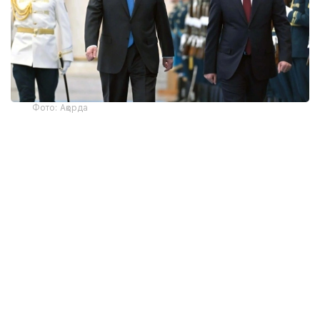
Фото: Ақорда
— Никол Пашинян илиқ сўзлар учун
миннатдорчилик билдирди ва Қозоғистон
Президенти ва халқига Қурултой
сайловларини муваффақиятли ўтказишни
тилади. Президент ва Бош вазир
Қозоғистон-Арманистон
муносабатларининг жадал
ривожланишидан мамнун эканликларини
таъкидладилар ва икки мамлакат
ўртасидаги кўп қиррали ҳамкорликни