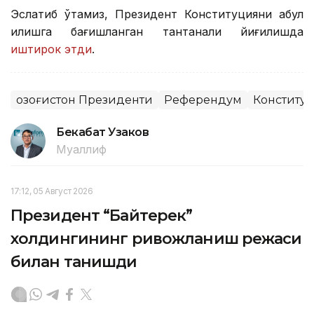
Эслатиб ўтамиз, Президент Конституцияни қабул
қилишга бағишланган тантанали йиғилишда
иштирок этди
.
Қозоғистон Президенти
Референдум
Конститу
Бекабат Узаков
Муаллиф
17:12, 05 Август 2026
Президент “Байтерек”
холдингининг ривожланиш режаси
билан танишди