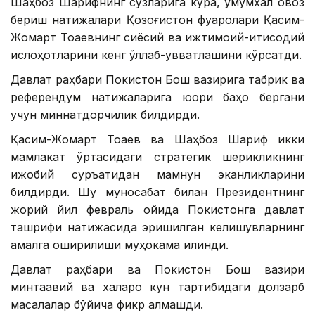
Шаҳбоз Шарифнинг сўзларига кўра, умумхалқ овоз
бериш натижалари Қозоғистон фуқаролари Қасим-
Жомарт Тоқаевнинг сиёсий ва ижтимоий-иқтисодий
ислоҳотларини кенг қўллаб-қувватлашини кўрсатди.
Давлат раҳбари Покистон Бош вазирига табрик ва
референдум натижаларига юқори баҳо бергани
учун миннатдорчилик билдирди.
Қасим-Жомарт Тоқаев ва Шаҳбоз Шариф икки
мамлакат ўртасидаги стратегик шерикликнинг
ижобий суръатидан мамнун эканликларини
билдирди. Шу муносабат билан Президентнинг
жорий йил февраль ойида Покистонга давлат
ташрифи натижасида эришилган келишувларнинг
амалга оширилиши муҳокама қилинди.
Давлат раҳбари ва Покистон Бош вазири
минтақавий ва халқаро кун тартибидаги долзарб
масалалар бўйича фикр алмашди.