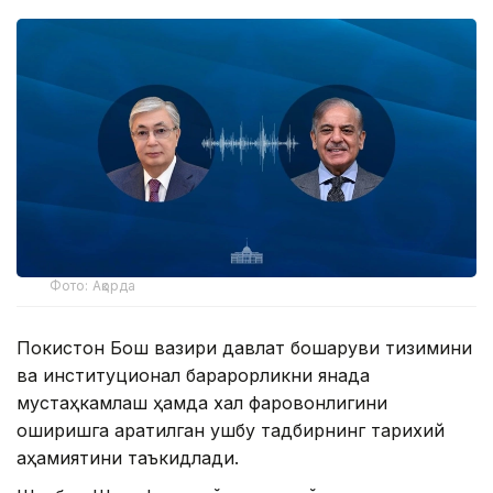
Фото: Ақорда
Покистон Бош вазири давлат бошқаруви тизимини
ва институционал барқарорликни янада
мустаҳкамлаш ҳамда халқ фаровонлигини
оширишга қаратилган ушбу тадбирнинг тарихий
аҳамиятини таъкидлади.