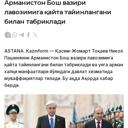
Арманистон Бош вазири
лавозимига қайта тайинлангани
билан табриклади
ASTANА. Кazinform — Қасим-Жомарт Тоқаев Никол
Пашинянни Арманистон Бош вазири лавозимига
қайта тайинлангани билан табриклади ва унга арман
халқи манфаатлари йўлидаги давлат хизматида
муваффақиятлар тилади. Бу ҳақда Ақорда хабар
берди.