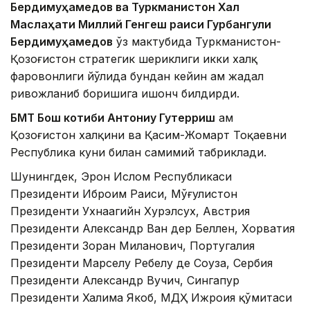
Бердимуҳамедов ва Туркманистон Халқ
Маслаҳати Миллий Генгеш раиси Гурбангули
Бердимуҳамедов
ўз мактубида Туркманистон-
Қозоғистон стратегик шериклиги икки халқ
фаровонлиги йўлида бундан кейин ҳам жадал
ривожланиб боришига ишонч билдирди.
БМТ Бош котиби Антониу Гутерриш
ҳам
Қозоғистон халқини ва Қасим-Жомарт Тоқаевни
Республика куни билан самимий табриклади.
Шунингдек, Эрон Ислом Республикаси
Президенти Иброҳим Раиси, Мўғулистон
Президенти Ухнаагийн Хурэлсух, Австрия
Президенти Александр Ван дер Беллен, Хорватия
Президенти Зоран Миланович, Португалия
Президенти Марселу Ребелу де Соуза, Сербия
Президенти Александр Вучич, Сингапур
Президенти Халима Якоб, МДҲ Ижроия қўмитаси