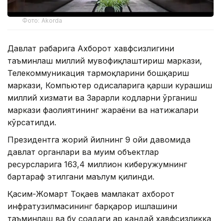
Фото: Akorda
Давлат раҳбарига Ахборот хавфсизлигини
таъминлаш миллий мувофиқлаштириш маркази,
Телекоммуникация тармоқларини бошқариш
маркази, Компьютер ҳодисаларига қарши курашиш
миллий хизмати ва Зарарли кодларни ўрганиш
маркази фаолиятининг жараёни ва натижалари
кўрсатилди.
Президентга жорий йилнинг 9 ойи давомида
давлат органлари ва муҳим объектлар
ресурсларига 163,4 миллион киберҳужумнинг
бартараф этилгани маълум қилинди.
Қасим-Жомарт Тоқаев мамлакат ахборот
инфратузилмасининг барқарор ишлашини
таъминлаш ва бу соҳадаги ҳар қандай хавфсизликка