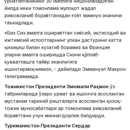
ўрнатилганининг 30 йиллиги нишонланадиган
йилда икки томонлама мулоқот жадал
ривожланиб бораётганидан ғоят мамнун эканини
таъкидлади.
«Биз Сиз амалга ошираётган сиёсий, иқтисодий ва
ижтимоий ислоҳотларнинг улкан дастурини катта
қизиқиш билан кузатиб борамиз ва Франция
уларни амалга оширишда Сизни қўллаб-
қувватлашга тайёр эканлигига
ишонтирмоқчимиз», - дейилади Эммануэл Макрон
телеграммада.
Тожикистон Президенти Эмомали Раҳмон
ўз
табрикларида ўзаро ҳурмат ва ишончга асосланган
мустаҳкам тарихий ришталарга асосланган қозоқ-
тожик муносабатлари ҳар томонлама ривожланиб
бораётгани учун миннатдорлик билдирди.
Туркманистон Президенти Сердар