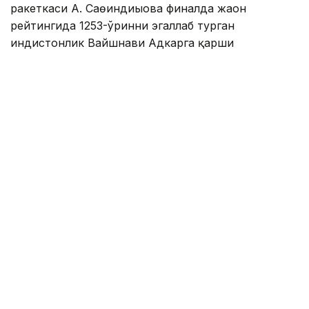
ракеткаси А. Саөиндиыова финалда жаҳон
рейтингида 1253-ўринни эгаллаб турган
ҳиндистонлик Вайшнави Адкарга қарши
чемпионлик учун кураш олиб борди.
Биринчи партия кескин курашлар остида ўтди,
Аружан тай-брейкда муваффақиятли ўйнади - 7:6
(8:6).
Иккинчи сетда қозоғистонлик ёш теннисчи
рақибига ҳеч қандай имконият қолдирмади - 6:0.
Шу тариқа Аружан Сағиндиқова муҳим ғалабага
эришди.
Эслатиб ўтамиз, аввалроқ Аружан Сағиндиқова
Тунисдаги мусобақа финалига чиққани ҳақида
хабар
берган эдик.
Муаллиф: Ғайсағали Сейтақ