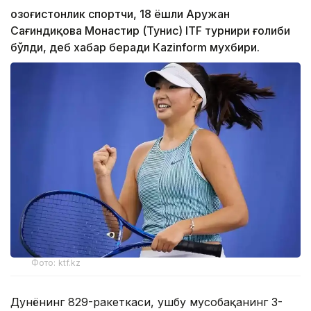
Қозоғистонлик спортчи, 18 ёшли Аружан
Сағиндиқова Монастир (Тунис) ITF турнири ғолиби
бўлди, деб хабар беради Каzinform мухбири.
Фото: ktf.kz
Дунёнинг 829-ракеткаси, ушбу мусобақанинг 3-