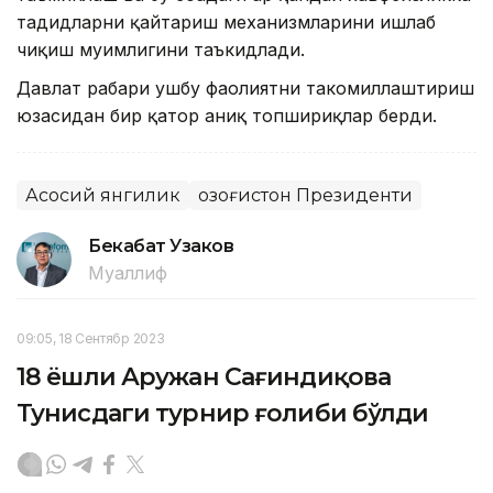
таҳдидларни қайтариш механизмларини ишлаб
чиқиш муҳимлигини таъкидлади.
Давлат раҳбари ушбу фаолиятни такомиллаштириш
юзасидан бир қатор аниқ топшириқлар берди.
Асосий янгилик
Қозоғистон Президенти
Бекабат Узаков
Муаллиф
09:05, 18 Сентябр 2023
18 ёшли Аружан Сағиндиқова
Тунисдаги турнир ғолиби бўлди