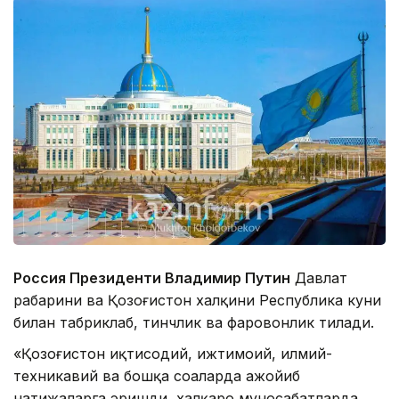
Россия Президенти Владимир Путин
Давлат
раҳбарини ва Қозоғистон халқини Республика куни
билан табриклаб, тинчлик ва фаровонлик тилади.
«Қозоғистон иқтисодий, ижтимоий, илмий-
техникавий ва бошқа соҳаларда ажойиб
натижаларга эришди, халқаро муносабатларда