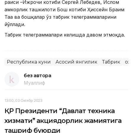
раиси –Ижрочи котиби Сергей Лебедев, Ислом
ҳамкорлик ташкилоти Бош котиби Ҳиссейн Браҳим
Таҳа ва бошқалар ўз табрик телеграммаларини
йўллади.
Табрик телеграммалари келишда давом этмоқда.
Республика куни
Асосий янгилик
Табрик
Қо
без автора
Муаллиф
13:00, 03 Октябр 2023
ҚР Президенти “Давлат техника
хизмати” акциядорлик жамиятига
ташриф буюрди