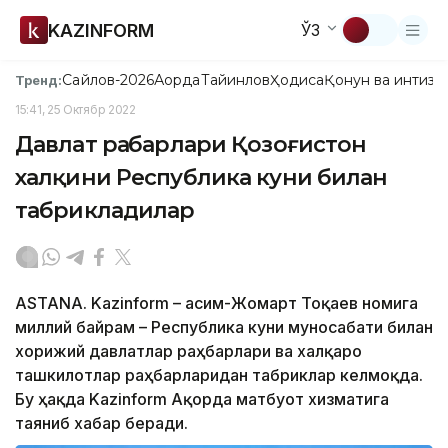
KAZINFORM
ЎЗ
Сайлов-2026
Ақорда
Тайинлов
Ҳодиса
Қонун ва интизо
Тренд:
15:41, 25 Октябр 2022
Давлат раҳбарлари Қозоғистон
халқини Республика куни билан
табрикладилар
ASTANA. Kazinform – Қасим-Жомарт Тоқаев номига
миллий байрам – Республика куни муносабати билан
хорижий давлатлар раҳбарлари ва халқаро
ташкилотлар раҳбарларидан табриклар келмоқда.
Бу ҳақда Kazinform Ақорда матбуот хизматига
таяниб хабар беради.