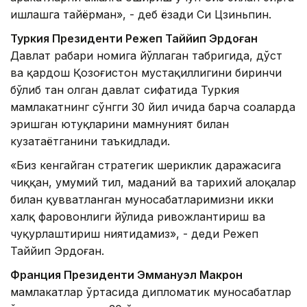
ишлашга тайёрман», - деб ёзади Си Цзиньпин.
Туркия Президенти Режеп Таййип Эрдоған
Давлат раҳбари номига йўллаган табригида, дўст
ва қардош Қозоғистон мустақиллигини биринчи
бўлиб тан олган давлат сифатида Туркия
мамлакатнинг сўнгги 30 йил ичида барча соҳаларда
эришган ютуқларини мамнуният билан
кузатаётганини таъкидлади.
«Биз кенгайган стратегик шериклик даражасига
чиққан, умумий тил, маданий ва тарихий алоқалар
билан қувватланган муносабатларимизни икки
халқ фаровонлиги йўлида ривожлантириш ва
чуқурлаштириш ниятидамиз», - деди Режеп
Таййип Эрдоған.
Франция Президенти Эммануэл Макрон
мамлакатлар ўртасида дипломатик муносабатлар