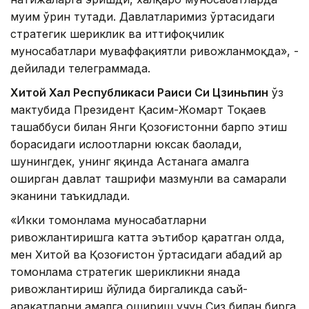
муҳим ўрин тутади. Давлатларимиз ўртасидаги
стратегик шериклик ва иттифоқчилик
муносабатлари муваффақиятли ривожланмоқда», -
дейилади телеграммада.
Хитой Халқ Республикаси Раиси Си Цзиньпин
ўз
мактубида Президент Қасим-Жомарт Тоқаев
ташаббуси билан Янги Қозоғистонни барпо этиш
борасидаги ислоҳотларни юксак баҳолади,
шунингдек, унинг яқинда Астанага амалга
оширган давлат ташрифи мазмунли ва самарали
эканини таъкидлади.
«Икки томонлама муносабатларни
ривожлантиришга катта эътибор қаратган ҳолда,
мен Хитой ва Қозоғистон ўртасидаги абадий ҳар
томонлама стратегик шерикликни янада
ривожлантириш йўлида биргаликда саъй-
ҳаракатларни амалга ошириш учун Сиз билан бирга