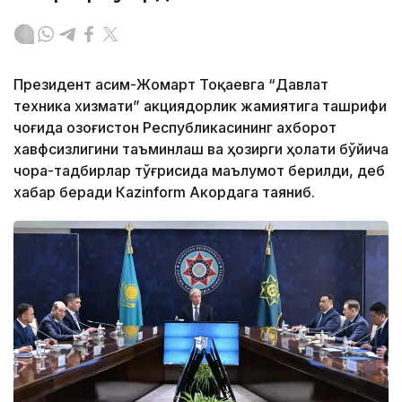
Президент Қасим-Жомарт Тоқаевга “Давлат
техника хизмати” акциядорлик жамиятига ташрифи
чоғида Қозоғистон Республикасининг ахборот
хавфсизлигини таъминлаш ва ҳозирги ҳолати бўйича
чора-тадбирлар тўғрисида маълумот берилди, деб
хабар беради Каzinform Акордага таяниб.