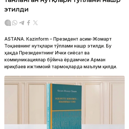
этилди
ASTANА. Кazinform – Президент Қасим-Жомарт
Тоқаевнинг нутқлари тўплами нашр этилди. Бу
ҳақда Президентнинг Ички сиёсат ва
коммуникациялар бўйича ёрдамчиси Арман
Қириқбаев ижтимоий тармоқларда маълум қилди.