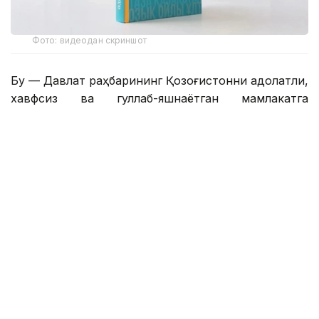
Фото: видеодан скриншот
Бу — Давлат раҳбарининг Қозоғистонни адолатли,
хавфсиз ва гуллаб-яшнаётган мамлакатга
айлантириш бўйича буюк идеалининг сўз билан
йўғрилган хулосаси.
– Азиз дўстлар! Сўзларнинг қадрини
тушунадиган ақлли, очиқ фикрли
жамоатчилик учун бизда янгиликлар бор.
Қозоғистон Республикаси Президенти
Қасим-Жомарт Кемелули Тоқаевнинг
«Әділетті қоғамға – шыншыл сөз» деб
номланган танланган нутқлари тўплами
нашр этилди. Биргаликда, бу Давлат
раҳбарининг Қозоғистонни адолатли,