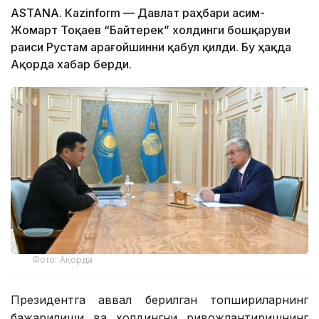
ASTANА. Каzinform — Давлат раҳбари Қасим-
Жомарт Тоқаев “Байтерек” холдинги бошқаруви
раиси Рустам Қарағойшинни қабул қилди. Бу ҳақда
Ақорда хабар берди.
Фото: Ақорда
Президентга аввал берилган топшириқларнинг
бажарилиши ва холдингни ривожлантиришнинг