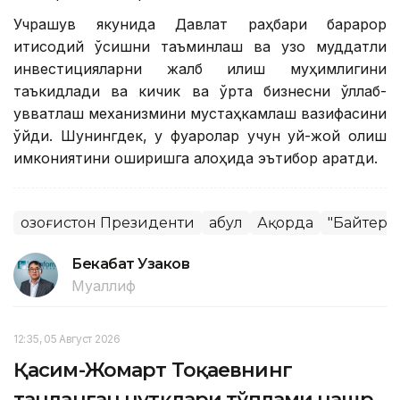
Учрашув якунида Давлат раҳбари барқарор
иқтисодий ўсишни таъминлаш ва узоқ муддатли
инвестицияларни жалб қилиш муҳимлигини
таъкидлади ва кичик ва ўрта бизнесни қўллаб-
қувватлаш механизмини мустаҳкамлаш вазифасини
қўйди. Шунингдек, у фуқаролар учун уй-жой олиш
имкониятини оширишга алоҳида эътибор қаратди.
Қозоғистон Президенти
Қабул
Ақорда
"Байтере
Бекабат Узаков
Муаллиф
12:35, 05 Август 2026
Қасим-Жомарт Тоқаевнинг
танланган нутқлари тўплами нашр