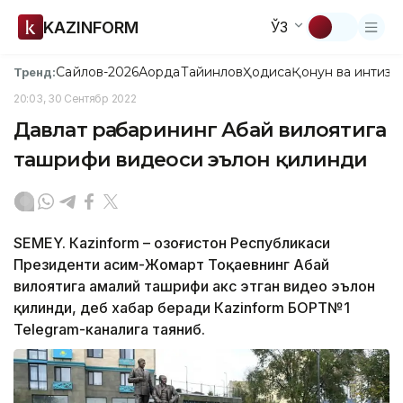
KAZINFORM
ЎЗ
Сайлов-2026
Ақорда
Тайинлов
Ҳодиса
Қонун ва интизо
Тренд:
20:03, 30 Сентябр 2022
Давлат раҳбарининг Абай вилоятига
ташрифи видеоси эълон қилинди
SEMEY. Кazinform – Қозоғистон Республикаси
Президенти Қасим-Жомарт Тоқаевнинг Абай
вилоятига амалий ташрифи акс этган видео эълон
қилинди, деб хабар беради Кazinform БОРТ№1
Теlegram-каналига таяниб.