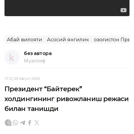
Абай вилояти
Асосий янгилик
Қозоғистон Пре
без автора
Муаллиф
17:12, 05 Август 2026
Президент “Байтерек”
холдингининг ривожланиш режаси
билан танишди