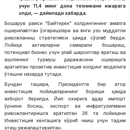
учун 11,4 минг дона техникани ижарага
олди, — дейилади хабарда.
Бошқарув раиси “Байтерек” холдингининг амалга
оширилаётган ўзгаришлари ва янги узоқ муддатли
ривожланиш стратегияси ҳақида сўзлаб берди.
Лойиҳа активларни самарали бошқариш,
потенциал бизнес учун қулай шароитлар яратиш ва
аҳолининг турмуш даражасини оширишга
қаратилган проактив инвестиция холдинг моделига
ўтишни назарда тутади.
Бундан ташқари, Президентга бир қатор
инвестиция лойиҳаларининг бориши ҳақида
ахборот берилди. Йил охирига қадар импорт
ўрнини босиш, экспорт ва инфратузилмани
ривожлантиришга қаратилган 26 та лойиҳани
Инвестиция кенгашига кўриб чиқиш учун тақдим
этиш режалаштирилган.