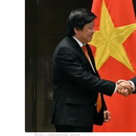
Фото: t.me/aqorda_resmi