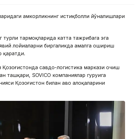
аларидаги ҳамкорликнинг истиқболли йўналишлари
г турли тармоқларида катта тажрибага эга
оявий лойиҳаларни биргаликда амалга ошириш
р қаратди.
я Қозоғистонда савдо-логистика маркази очиш
ан ташқари, SOVICO компаниялар гуруҳига
анияси Қозоғистон билан ҳаво алоқаларини