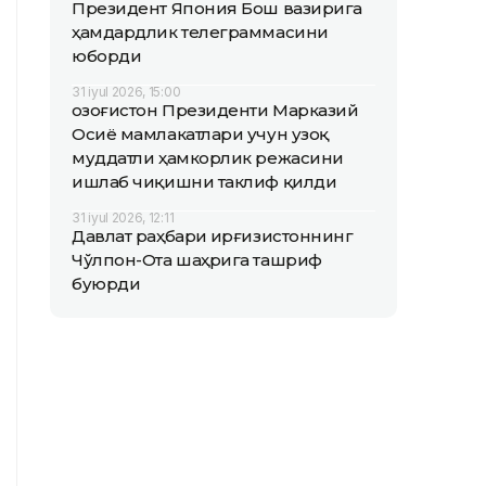
Президент Япония Бош вазирига
ҳамдардлик телеграммасини
юборди
31 iyul 2026, 15:00
Қозоғистон Президенти Марказий
Осиё мамлакатлари учун узоқ
муддатли ҳамкорлик режасини
ишлаб чиқишни таклиф қилди
31 iyul 2026, 12:11
Давлат раҳбари Қирғизистоннинг
Чўлпон-Ота шаҳрига ташриф
буюрди