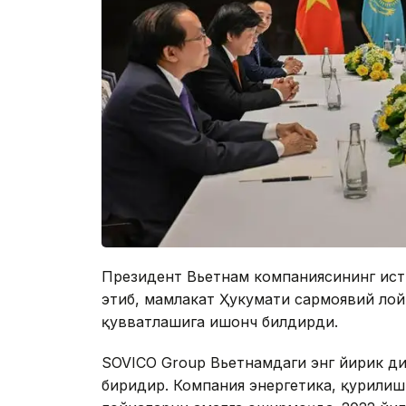
Президент Вьетнам компаниясининг ист
этиб, мамлакат Ҳукумати сармоявий лой
қувватлашига ишонч билдирди.
SOVICO Group Вьетнамдаги энг йирик д
биридир. Компания энергетика, қурилиш,