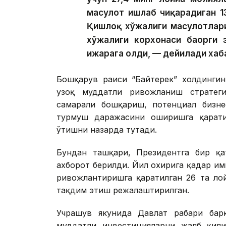
маҳсулот ишлаб чиқарадиган 1
Қишлоқ хўжалиги маҳсулотлар
хўжалиги корхонаси баҳорги 
ижарага олди, — дейилади хаб
Бошқарув раиси “Байтерек” холдингин
узоқ муддатли ривожланиш стратегия
самарали бошқариш, потенциал бизне
турмуш даражасини оширишга қарати
ўтишни назарда тутади.
Бундан ташқари, Президентга бир қат
ахборот берилди. Йил охирига қадар и
ривожлантиришга қаратилган 26 та ло
тақдим этиш режалаштирилган.
Учрашув якунида Давлат раҳбари ба
муддатли инвестицияларни жалб қили