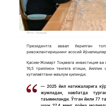
Фото: Ақорда
Президентга аввал берилган топ
ривожлантиришнинг асосий йўналишлари
Қасим-Жомарт Тоқаевга инвестиция ва к
16,5 триллион тенгега етиши, йиллик
кутилаётгани маълум қилинди.
— 2025 йил натижаларига кўр
жумладан, навбатда тург
таъминланди. Ўтган йили 77 та
учун 27,4 минг лойиҳа молия