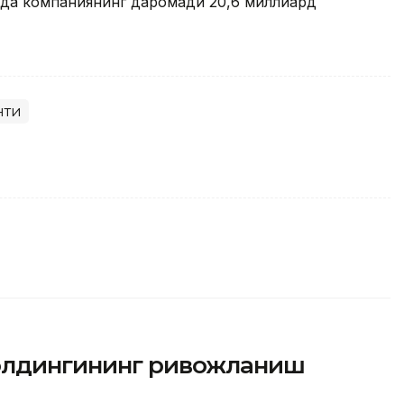
лда компаниянинг даромади 20,6 миллиард
нти
холдингининг ривожланиш