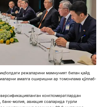
иқболдаги режаларини мамнуният билан қайд
иҳаларни амалга оширишни ҳар томонлама қўллаб-
иверсификацияланган конгломератлардан
 банк-молия, авиация соҳаларида турли