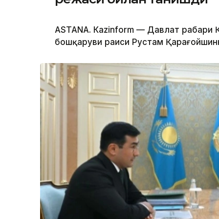
ASTANА. Каzinform — Давлат раҳбари
бошқаруви раиси Рустам Қарағойшинни