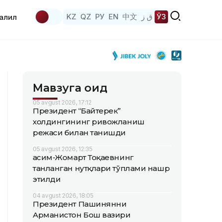
KZ
QZ
РУ
EN
中文
ق ز
ЎЗ
аҳлил
Мавзуга оид
05 avgust 2026, 17:12
Президент “Байтерек”
холдингининг ривожланиш
режаси билан танишди
05 avgust 2026, 12:35
Қасим-Жомарт Тоқаевнинг
танланган нутқлари тўплами нашр
этилди
04 avgust 2026, 18:05
Президент Пашинянни
Арманистон Бош вазири