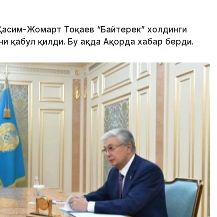
 Қасим-Жомарт Тоқаев “Байтерек” холдинги
 қабул қилди. Бу ҳақда Ақорда хабар берди.