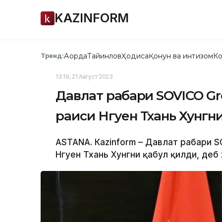
KAZINFORM
Ақорда
Тайинлов
Ҳодиса
Қонун ва интизом
Ко
Тренд:
13:19, 21 Август 2023
Давлат раҳбари SOVICO 
раиси Нгуен Тхань Хунгн
АSTANA. Кazinform – Давлат раҳбари 
Нгуен Тхань Хунгни қабул қилди, деб