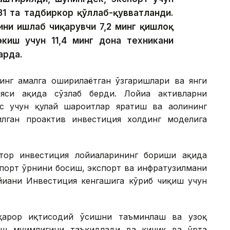
31 та тадбиркор қўллаб-қувватланди.
ини ишлаб чиқарувчи 7,2 минг қишлоқ
экиш учун 11,4 минг дона техникани
арда.
инг амалга оширилаётган ўзгаришлари ва янги
си ҳақида сўзлаб берди. Лойиҳа активларни
с учун қулай шароитлар яратиш ва аҳолининг
лган проактив инвестиция холдинг моделига
ор инвестиция лойиҳаларининг бориши ҳақида
мпорт ўрнини босиш, экспорт ва инфратузилмани
йиҳани Инвестиция кенгашига кўриб чиқиш учун
рқарор иқтисодий ўсишни таъминлаш ва узоқ
ш муҳимлигини таъкидлади ва кичик ва ўрта