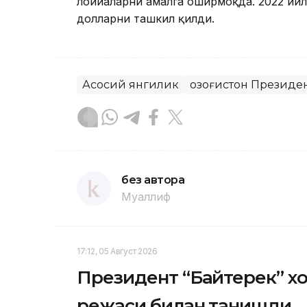
лойиҳаларни амалга оширмоқда. 2022 йи
долларни ташкил қилди.
Асосий янгилик
Қозоғистон Президе
без автора
Муаллиф
17:12, 05 Август 2026
Президент “Байтерек” 
режаси билан танишди