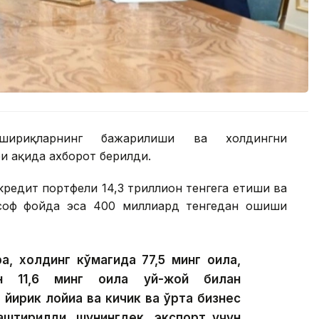
шириқларнинг бажарилиши ва холдингни
 ҳақида ахборот берилди.
редит портфели 14,3 триллион тенгега етиши ва
 соф фойда эса 400 миллиард тенгедан ошиши
а, холдинг кўмагида 77,5 минг оила,
ан 11,6 минг оила уй-жой билан
 йирик лойиҳа ва кичик ва ўрта бизнес
лаштирилди, шунингдек, экспорт учун