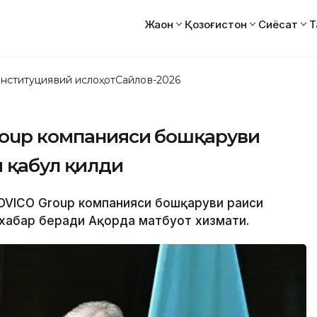
Жаҳон
Қозоғистон
Сиёсат
Т
нституциявий ислоҳот
Сайлов-2026
Group компанияси бошқаруви
и қабул қилди
SOVICO Group компанияси бошқаруви раиси
 хабар беради Ақорда матбуот хизмати.