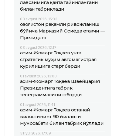
лавозимига қайта тайинлангани
билан табриклади
03 avgust 2026, 15:33
Қозоғистон рақамли ривожланиш
бўйича Марказий Осиёда етакчи —
Президент
03 avgust 2026, 12:17
Қасим-Жомарт Тоқаев учта
стратегик муҳим автомагистрал
қурилишига старт берди
01 avgust 2026, 13:00
Қасим-Жомарт Тоқаев Швейцария
Президентига табрик
телеграммасини юборди
01 avgust 2026, 11:41
Қасим-Жомарт Тоқаев Қостанай
вилоятининг 90 йиллиги
муносабати билан табрик йўллади
31 iyul 2026, 17:09