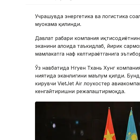
Учрашувда энергетика ва логистика соҳ
муҳокама қилинди.
Давлат раҳбари компания иқтисодиётнин
эканини алоҳида таъкидлаб, йирик сарм
мамлакатга наф келтираётганига эътибо
Ўз навбатида Нгуен Тхань Хунг компани
ниятида эканлигини маълум қилди. Бунд
кирувчи VietJet Air лоукостер авиакомп
кенгайтиришни режалаштирмоқда.