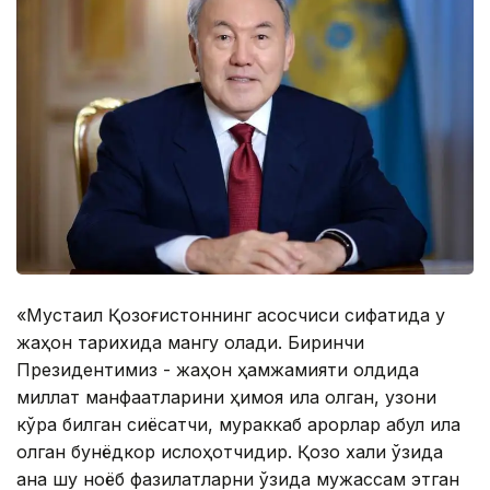
«Мустақил Қозоғистоннинг асосчиси сифатида у
жаҳон тарихида мангу қолади. Биринчи
Президентимиз - жаҳон ҳамжамияти олдида
миллат манфаатларини ҳимоя қила олган, узоқни
кўра билган сиёсатчи, мураккаб қарорлар қабул қила
олган бунёдкор ислоҳотчидир. Қозоқ халқи ўзида
ана шу ноёб фазилатларни ўзида мужассам этган