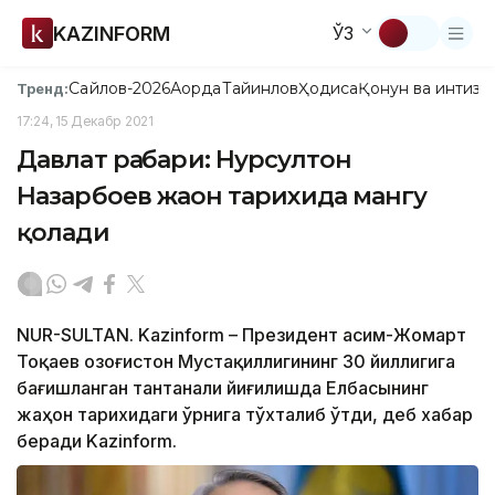
KAZINFORM
ЎЗ
Сайлов-2026
Ақорда
Тайинлов
Ҳодиса
Қонун ва интизо
Тренд:
17:24, 15 Декабр 2021
Давлат раҳбари: Нурсултон
Назарбоев жаҳон тарихида мангу
қолади
NUR-SULTAN. Kazinform – Президент Қасим-Жомарт
Тоқаев Қозоғистон Мустақиллигининг 30 йиллигига
бағишланган тантанали йиғилишда Елбасынинг
жаҳон тарихидаги ўрнига тўхталиб ўтди, деб хабар
беради Kazinform.