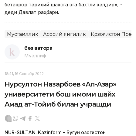
бетакрор тарихий шахсга эга бахтли халқдир», -
деди Давлат раҳбари.
Мустақиллик
Асосий янгилик
Қозоғистон През
без автора
Муаллиф
18:41, 16 Сентябр 2022
Нурсултон Назарбоев «Ал-Азҳар»
университети бош имоми шайх
Аҳмад ат-Тойиб билан учрашди
NUR-SULTAN. Kazinform – Бугун Қозоғистон