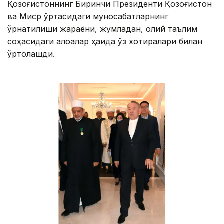
Қозоғистоннинг Биринчи Президенти Қозоғистон
ва Миср ўртасидаги муносабатларнинг
ўрнатилиши жараёни, жумладан, олий таълим
соҳасидаги алоқалар ҳақида ўз хотиралари билан
ўртоқлашди.