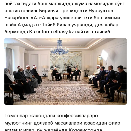
пойтахтидаги бош масжидда жума намозидан сўнг
Қозоғистоннинг Биринчи Президенти Нурсултон
Назарбоев «Ал-Азҳар» университети бош имоми
шайх Аҳмад ат-Тойиб билан учрашди, дея хабар
бермоқда Kazinform elbasy.kz сайтига таяниб.
Томонлар жаҳондаги конфессиялараро
мулоқотнинг долзарб масалалари юзасидан фикр
алмашдилар, бу жараёнда Қозоғистонда