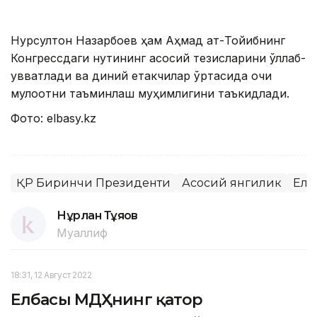
Нурсултон Назарбоев ҳам Аҳмад ат-Тойибнинг
Конгрессдаги нутқининг асосий тезисларини қўллаб-
қувватлади ва диний етакчилар ўртасида очиқ
мулоқотни таъминлаш муҳимлигини таъкидлади.
Фото: elbasy.kz
ҚР Биринчи Президенти
Асосий янгилик
Елб
Нұрлан Тұяқов
Муаллиф
18:31, 12 Август 2022
Елбасы МДҲнинг қатор