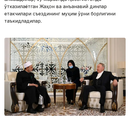
ўтказилаётган Жаҳон ва анъанавий динлар
етакчилари съездининг муҳим ўрни борлигини
таъкидладилар.