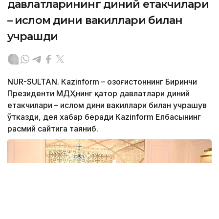
давлатларининг диний етакчилари
– ислом дини вакиллари билан
учрашди
NUR-SULTAN. Кazinform – Қозоғистоннинг Биринчи
Президенти МДҲнинг қатор давлатлари диний
етакчилари – ислом дини вакиллари билан учрашув
ўтказди, дея хабар беради Кazinform Елбасынинг
расмий сайтига таяниб.